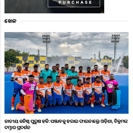
ଖେଳ
ଜାତୀୟ କନିଷ୍ଠ ପୁରୁଷ ହକି: ପଞ୍ଜାବକୁ ହରାଇ ଫାଇନାଲ୍ରେ ଓଡ଼ିଶା, ବିକ୍ରମଙ୍କ
ଦମ୍ଦାର ପ୍ରଦର୍ଶନ