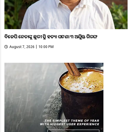
ବିଜେପି ନେତାଙ୍କୁ ଛୁରୀ ଭୁସି ହତ୍ୟା ଘଟଣା ୩ ଅଭିଯୁକ୍ତ ଗିରଫ
August 7, 2026 | 10:00 PM