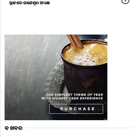
ସ୍ଥାନରେ ଗଣେଶ୍ବର ଅଧ୍ୟକ୍ଷ
ବଡ ଖବର