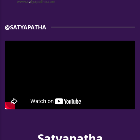
@SATYAPATHA
Satyapatha