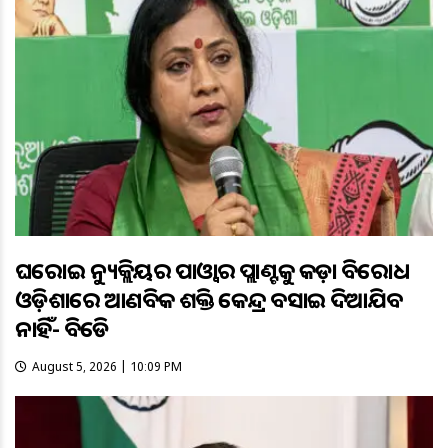
ଘରୋଇ ନ୍ୟୁକ୍ଲିୟର ପାଓ୍ବାର ପ୍ଲାଣ୍ଟକୁ କଡ଼ା ବିରୋଧ
ଓଡ଼ିଶାରେ ଆଣବିକ ଶକ୍ତି କେନ୍ଦ୍ର ବସାଇ ଦିଆଯିବ
ନାହିଁ- ବିଜେଡି
August 5, 2026 | 10:09 PM