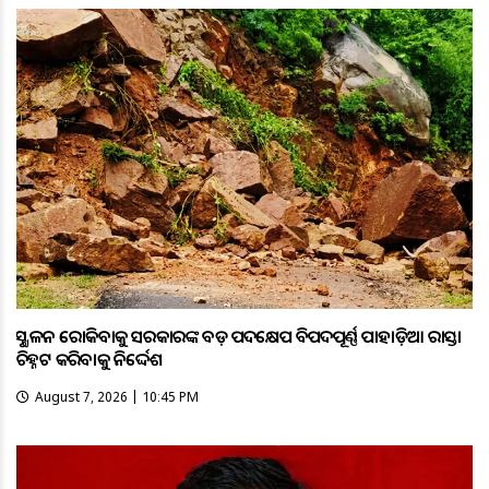
ଭୂସ୍ଖଳନ ରୋକିବାକୁ ସରକାରଙ୍କ ବଡ଼ ପଦକ୍ଷେପ ବିପଦପୂର୍ଣ୍ଣ ପାହାଡ଼ିଆ ରାସ୍ତା
ଚିହ୍ନଟ କରିବାକୁ ନିର୍ଦ୍ଦେଶ
August 7, 2026 | 10:45 PM