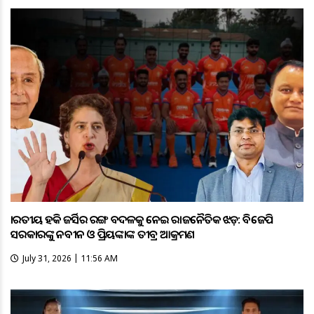
ଭାରତୀୟ ହକି ଜର୍ସିର ରଙ୍ଗ ବଦଳକୁ ନେଇ ରାଜନୈତିକ ଝଡ଼: ବିଜେପି
ସରକାରଙ୍କୁ ନବୀନ ଓ ପ୍ରିୟଙ୍କାଙ୍କ ତୀବ୍ର ଆକ୍ରମଣ
July 31, 2026 | 11:56 AM