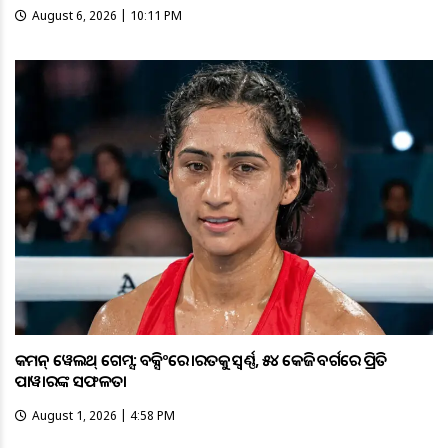
August 6, 2026 | 10:11 PM
କମନ୍ ୱେଲଥ୍ ଗେମ୍ସ: ବକ୍ସିଂରେ ଭାରତକୁ ସ୍ବର୍ଣ୍ଣ, ୫୪ କେଜି ବର୍ଗରେ ପ୍ରିତି
ପାୱାରଙ୍କ ସଫଳତା
August 1, 2026 | 4:58 PM