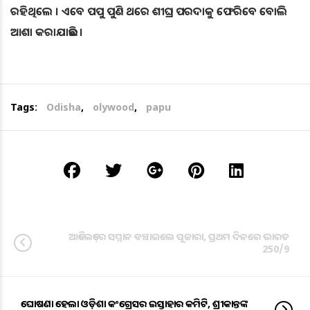
ରହିଥିଲେ । ଏବେ ପପୁ ପୁଣି ଥରେ ଶୀଘ୍ର ପରଦାକୁ ଫେରିବେ ବୋଲି
ଆଶା କରାଯାଉଛି ।
Tags:
Odisha
,
olywood
,
papu
ଆଡିଲେଡ୍‌ରେ ସମ୍ମାନ ବଞ୍ଚାଇଲେ ପୂଜାରା, ପ୍ରଥମ ଦିନରେ ଭାରତ
250/9
ଘୋଷଣା ହେଲା ଓଡ଼ିଶା କଂଗ୍ରେସର ଇସ୍ତାହାର କମିଟି, ଶ୍ରୀକାନ୍ତଙ୍କ