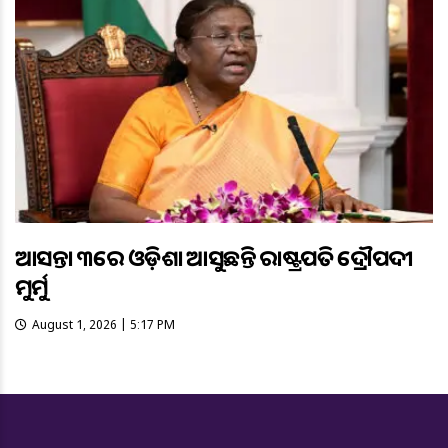
ଆସନ୍ତା ୩ରେ ଓଡ଼ିଶା ଆସୁଛନ୍ତି ରାଷ୍ଟ୍ରପତି ଦ୍ରୌପଦୀ
ମୁର୍ମୁ
August 1, 2026 | 5:17 PM