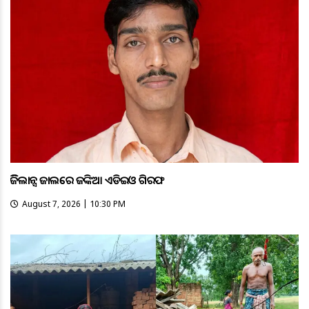
ଭିଜିଲାନ୍ସ ଜାଲରେ ଜଙ୍କିଆ ଏଡିଇଓ ଗିରଫ
August 7, 2026 | 10:30 PM