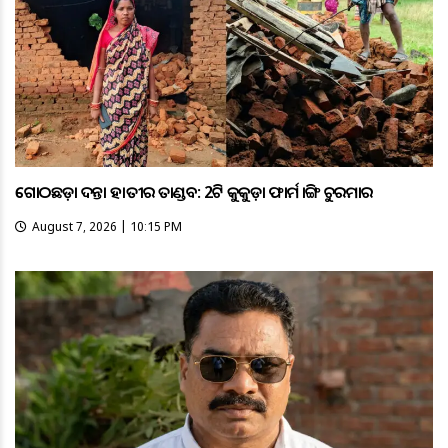
ଗୋଠଛଡ଼ା ଦନ୍ତା ହାତୀର ତାଣ୍ଡବ: 2ଟି କୁକୁଡ଼ା ଫାର୍ମ ଭାଙ୍ଗି ଚୁରମାର
August 7, 2026 | 10:15 PM