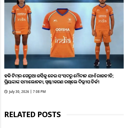
ହକି ଟିମ୍‌ର ଗେରୁଆ ଜର୍ସିକୁ ନେଇ ସଂସଦରୁ ମୈଦାନ ଯାଏଁ ରାଜନୀତି;
ପ୍ରିୟଙ୍କାଙ୍କ ସମାଲୋଚନା, ସ୍ପଷ୍ଟୀକରଣ ରଖିଲେ ଦିଲ୍ଲୀପ ତିର୍କୀ
July 30, 2026 | 7:08 PM
RELATED POSTS