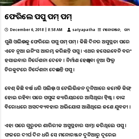
ଫେରିଲେ ପପୁ ପମ୍‌ ପମ୍‌
December 6, 2018 | 8:58 AM
satyapatha
ମନୋରଞ୍ଜନ
ରାଜ୍ୟ
ପୁଣି ଓଲିଉଡକୁ ଫେରିଲେ ପପୁ ପମ୍ ପମ୍ । କିଛି ଦିନର ଅସୁସ୍ଥତା ପରେ
ଏବେ ନୂଆ ଇନିଂସ ଆରମ୍ଭ କରିଛନ୍ତି ପପୁ । ଏଥର ହସେଇବେନି ବରଂ
ହସାଇବାର ନିର୍ଦ୍ଦେଶନା ଦେବେ । ନିର୍ମାଣ ହେଉଥିବା ନୂଆ ଫିଲ୍ମ
ଚିରକୁଟରେ ନିର୍ଦ୍ଦେଶନା ଦେଉଛନ୍ତି ପପୁ ।
ବେଶ୍‌ କିଛି ବର୍ଷ ଧରି ଓଲିଉଡ୍‌ ଓ ଟେଲିଭିଜନ ଦୁନିଆରେ କମେଡି କିଙ୍ଗ୍‌
ହୋଇ ରହିବା ପରେ ପପୁଙ୍କ କ୍ୟାରିୟରରେ ଆସିଥିଲା ଟ୍ବିଷ୍ଟ । ତାଙ୍କ
ବିରୋଧରେ ଅସଦବ୍ୟବହାର ଅଭିଯୋଗ ଆଣିଥିଲେ ଜଣେ ଯୁବତୀ ।
ଏହା ପରେ ଗୁରୁତର ଶାରିରୀକ ଅସୁସ୍ଥତାର ସାମ୍ନା କରିଥିଲେ ପପୁ ।
ଫଳରେ ଦୀର୍ଘ ଦିନ ଧରି ସେ ମନୋରଞ୍ଜନ ଦୁନିଆରୁ ଦୂରେଇ