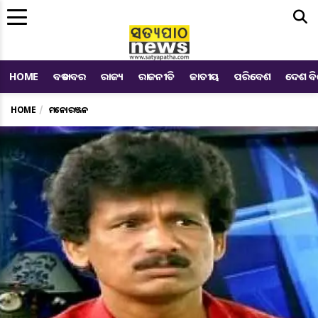
Me
HOME
ବଡ ଖବର
ରାଜ୍ୟ
ରାଜନୀତି
ଜାତୀୟ
ପରିବେଶ
ଦେଶ ବ
HOME
ମନୋରଞ୍ଜନ