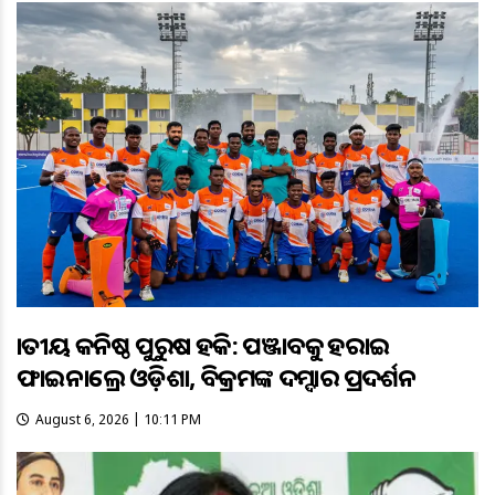
ଜାତୀୟ କନିଷ୍ଠ ପୁରୁଷ ହକି: ପଞ୍ଜାବକୁ ହରାଇ
ଫାଇନାଲ୍ରେ ଓଡ଼ିଶା, ବିକ୍ରମଙ୍କ ଦମ୍ଦାର ପ୍ରଦର୍ଶନ
August 6, 2026 | 10:11 PM