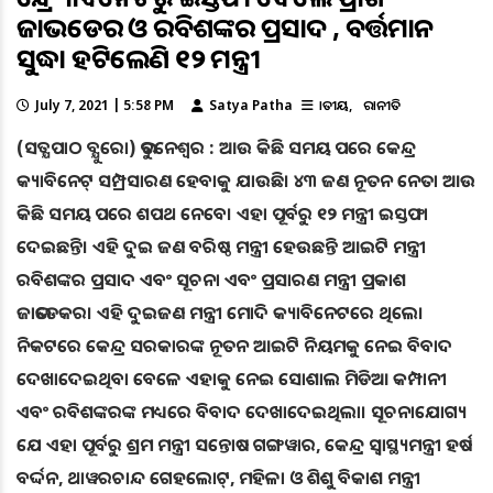
ଜାଭଡେକର ଓ ରବିଶଙ୍କର ପ୍ରସାଦ , ବର୍ତ୍ତମାନ
ସୁଦ୍ଧା ହଟିଲେଣି ୧୨ ମନ୍ତ୍ରୀ
July 7, 2021 | 5:58 PM
Satya Patha
ଜାତୀୟ
ରାଜନୀତି
(ସତ୍ଯପାଠ ବ୍ଯୁରୋ) ଭୁବନେଶ୍ୱର : ଆଉ କିଛି ସମୟ ପରେ କେନ୍ଦ୍ର
କ୍ୟାବିନେଟ୍ ସମ୍ପ୍ରସାରଣ ହେବାକୁ ଯାଉଛି। ୪୩ ଜଣ ନୂତନ ନେତା ଆଉ
କିଛି ସମୟ ପରେ ଶପଥ ନେବେ। ଏହା ପୂର୍ବରୁ ୧୨ ମନ୍ତ୍ରୀ ଇସ୍ତଫା
ଦେଇଛନ୍ତି। ଏହି ଦୁଇ ଜଣ ବରିଷ୍ଠ ମନ୍ତ୍ରୀ ହେଉଛନ୍ତି ଆଇଟି ମନ୍ତ୍ରୀ
ରବିଶଙ୍କର ପ୍ରସାଦ ଏବଂ ସୂଚନା ଏବଂ ପ୍ରସାରଣ ମନ୍ତ୍ରୀ ପ୍ରକାଶ
ଜାଭଡେକର। ଏହି ଦୁଇଜଣ ମନ୍ତ୍ରୀ ମୋଦି କ୍ୟାବିନେଟରେ ଥିଲେ।
ନିକଟରେ କେନ୍ଦ୍ର ସରକାରଙ୍କ ନୂତନ ଆଇଟି ନିୟମକୁ ନେଇ ବିବାଦ
ଦେଖାଦେଇଥିବା ବେଳେ ଏହାକୁ ନେଇ ସୋଶାଲ ମିଡିଆ କମ୍ପାନୀ
ଏବଂ ରବିଶଙ୍କରଙ୍କ ମଧ୍ୟରେ ବିବାଦ ଦେଖାଦେଇଥିଲା। ସୂଚନାଯୋଗ୍ୟ
ଯେ ଏହା ପୂର୍ବରୁ ଶ୍ରମ ମନ୍ତ୍ରୀ ସନ୍ତୋଷ ଗଙ୍ଗୱାର, କେନ୍ଦ୍ର ସ୍ୱାସ୍ଥ୍ୟମନ୍ତ୍ରୀ ହର୍ଷ
ବର୍ଦ୍ଦନ, ଥାୱରଚାନ୍ଦ ଗେହଲୋଟ୍, ମହିଳା ଓ ଶିଶୁ ବିକାଶ ମନ୍ତ୍ରୀ