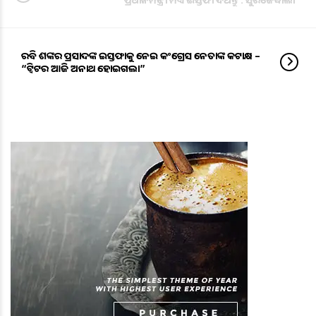
ରବି ଶଙ୍କର ପ୍ରସାଦଙ୍କ ଇସ୍ତଫାକୁ ନେଇ କଂଗ୍ରେସ ନେତାଙ୍କ କଟାକ୍ଷ –
“ଟ୍ବିଟର ଆଜି ଅନାଥ ହୋଇଗଲା”