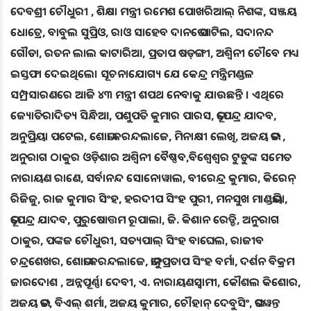
ଦେବଶ୍ରୀ ଚୌଧୁରୀ , ଶିକ୍ଷା ମନ୍ତ୍ରୀ ରମେଶ ପୋଖରିଆଲ୍ ନିଶଙ୍କ, ସଞ୍ଜୟ
ଧୋତ୍ରେ, ବାବୁଲ ସୁପ୍ରିଓ, ରାଓ ସାହେବ ଦାନଭେ ପାଟିଲ, ସଦାନନ୍ଦ
ଗୌଡା, ରତନ ଲାଲ କାଟାରିଆ, ପ୍ରତାପ ଷଡ଼ଙ୍ଗୀ, ଅଶ୍ୱିନୀ ଚୌବେ ମଧ୍ୟ
ଇସ୍ତଫା ଦେଇଥିଲେ। ସୂଚନାଯୋଗ୍ୟ ଯେ କେନ୍ଦ୍ର ମନ୍ତ୍ରିମଣ୍ଡଳ
ସମ୍ପ୍ରସାରଣରେ ଆଜି ୪୩ ମନ୍ତ୍ରୀ ଶପଥ ନେବାକୁ ଯାଉଛନ୍ତି । ଏଥିରେ
ଜ୍ୟୋତିରାଦିତ୍ୟ ସିନ୍ଧିଆ, ପଶୁପତି କୁମାର ପାରସ, ଭୂପେନ୍ଦ୍ର ଯାଦବ,
ଅନୁପ୍ରିୟା ପଟେଲ, ଶୋଭା କରନ୍ଦଲାଜେ, ମିନାକ୍ଷୀ ଲେଖି, ଅଜୟ ଭଟ୍ଟ ,
ଅନୁରାଗ ଠାକୁର ଓଡ଼ିଶାର ଅଶ୍ୱିନୀ ବୈଷ୍ଣବ,ବିଶ୍ୱେଶ୍ୱର ଟୁଡୁଙ୍କ ସମେତ
ନାରାୟଣ ରାଣେ, ସର୍ବାନନ୍ଦ ସୋନୋୱାଲ, ବୀରେନ୍ଦ୍ର କୁମାର, କିରେନ୍
ରିଜିଜୁ, ରାଜ କୁମାର ସିଂହ, ହରଦୀପ ସିଂହ ପୁରୀ, ମନସୁଖ ମାଣ୍ଡଭିୟା,
ଭୂପେନ୍ଦ୍ର ଯାଦବ, ପୁରୁଷୋତ୍ତମ ରୂପାଲା, ଜି. କିଶାନ ରେଡ୍ଡି, ଅନୁରାଗ
ଠାକୁର, ପଙ୍କଜ ଚୌଧୁରୀ, ସତ୍ୟପାଲ୍ ସିଂହ ବାଘେଲ, ରାଜୀବ
ଚନ୍ଦ୍ରଶେଖର, ଶୋଭା କରନ୍ଦଲାଜେ, ଭାନୁପ୍ରତାପ ସିଂହ ବର୍ମା, ଦର୍ଶନ ବିକ୍ରମ
ଜାରଦୋଶ , ଅନ୍ନପୂର୍ଣ୍ଣା ଦେବୀ, ଏ. ନାରାୟଣସ୍ୱାମୀ, କୌଶଲ କିଶୋର,
ଅଜୟ ଭଟ୍ଟ, ବିଏଲ୍ ଶର୍ମା, ଅଜୟ କୁମାର, ଚୌହାନ୍ ଦେବୁସିଂ, ଭଗୱନ୍ତ