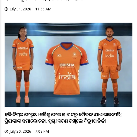
July 31, 2026 | 11:56 AM
ହକି ଟିମ୍‌ର ଗେରୁଆ ଜର୍ସିକୁ ନେଇ ସଂସଦରୁ ମୈଦାନ ଯାଏଁ ରାଜନୀତି;
ପ୍ରିୟଙ୍କାଙ୍କ ସମାଲୋଚନା, ସ୍ପଷ୍ଟୀକରଣ ରଖିଲେ ଦିଲ୍ଲୀପ ତିର୍କୀ
July 30, 2026 | 7:08 PM