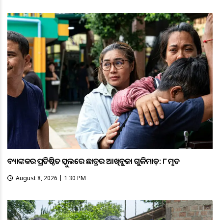
ବ୍ୟାଙ୍କକର ପ୍ରତିଷ୍ଠିତ ସ୍କୁଲରେ ଛାତ୍ରର ଆଖିବୁଜା ଗୁଳିମାଡ଼: ୮ ମୃତ
August 8, 2026 | 1:30 PM