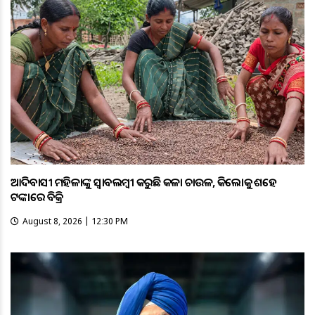
ଆଦିବାସୀ ମହିଳାଙ୍କୁ ସ୍ଵାବଲମ୍ଵୀ କରୁଛି କଳା ଚାଉଳ, କିଲୋକୁ ଶହେ
ଟଙ୍କାରେ ବିକ୍ରି
August 8, 2026 | 12:30 PM