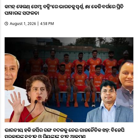
କମନ୍ ୱେଲଥ୍ ଗେମ୍ସ: ବକ୍ସିଂରେ ଭାରତକୁ ସ୍ବର୍ଣ୍ଣ, ୫୪ କେଜି ବର୍ଗରେ ପ୍ରିତି
ପାୱାରଙ୍କ ସଫଳତା
August 1, 2026 | 4:58 PM
ଭାରତୀୟ ହକି ଜର୍ସିର ରଙ୍ଗ ବଦଳକୁ ନେଇ ରାଜନୈତିକ ଝଡ଼: ବିଜେପି
ସରକାରଙ୍କୁ ନବୀନ ଓ ପ୍ରିୟଙ୍କାଙ୍କ ତୀବ୍ର ଆକ୍ରମଣ