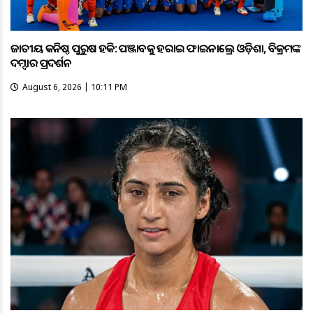
ଜାତୀୟ କନିଷ୍ଠ ପୁରୁଷ ହକି: ପଞ୍ଜାବକୁ ହରାଇ ଫାଇନାଲ୍ରେ ଓଡ଼ିଶା, ବିକ୍ରମଙ୍କ
ଦମ୍ଦାର ପ୍ରଦର୍ଶନ
August 6, 2026 | 10:11 PM