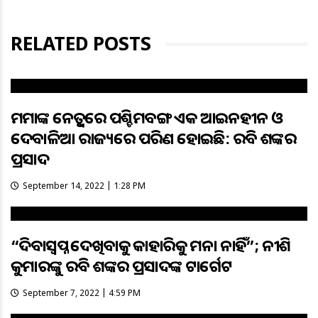
RELATED POSTS
ମମତାଙ୍କ ନେତୃତ୍ୱରେ ପଶ୍ଚିମବଙ୍ଗ ଏକ ଆଇନହୀନ ଓ
ଦେବାଳିଆ ରାଜ୍ୟରେ ପରିଣତ ହୋଇଛି: ରବି ଶଙ୍କର
ପ୍ରସାଦ
September 14, 2022 | 1:28 PM
“ଦିବାସ୍ବପ୍ନ ଦେଖିବାକୁ କାହାରିକୁ ମନା ନାହିଁ”; ନୀତିଶ
କୁମାରଙ୍କୁ ରବି ଶଙ୍କର ପ୍ରସାଦଙ୍କ ଟାର୍ଗେଟ
September 7, 2022 | 4:59 PM