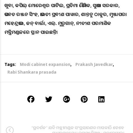
ଖୁବା, କପିଲ୍ ମୋରେଶ୍ୱର ପାଟିଲ, ପ୍ରତିମା ଭୌମିକ, ସୁଭାଷ ସରକାର,
ଭଗବତ ରଞ୍ଜନ ସିଂହ, ଭାରତୀ ପ୍ରବୀଣ ପାୱାର, ଶାନ୍ତନୁ ଠାକୁର, ମୁଞ୍ଜାପରା
ମହେନ୍ଦ୍ରଭାଇ, ଜନ୍ ବାର୍ଲା, ଏଲ୍. ମୁରୁଗାନ୍, ନୀତୀଶ ପରମାଣିକ
ମନ୍ତ୍ରିମଣ୍ଡଳରେ ସ୍ଥାନ ପାଇଛନ୍ତି।
Tags:
Modi cabinet expansion
,
Prakash Javedkar
,
Rabi Shankara prasada
‘ପ୍ରଦର୍ଶନ’ ଯଦି ମନ୍ତ୍ରୀମଣ୍ଡଳ ସଂପ୍ରସାରଣର ମାପକାଠି ତେବେ
ପ୍ରଧାନମନ୍ତ୍ରୀ ମଧ୍ୟ ଇସ୍ତଫା ଦିଅନ୍ତୁ : ସୁରଜେୱାଲା