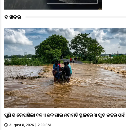
ବଡ ଖବର
ପୁଣି ଗାଁରେ ପଶିଲା ବନ୍ୟା ଜଳ ଘାଇ ମରାମତି ସ୍ଥାନରେ ୩ ଫୁଟ ଉଚ୍ଚର ପାଣି
August 8, 2026 | 2:00 PM