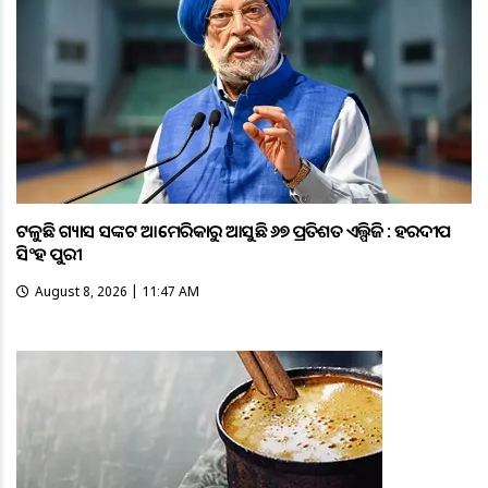
ଟଳୁଛି ଗ୍ୟାସ ସଙ୍କଟ ଆମେରିକାରୁ ଆସୁଛି ୬୭ ପ୍ରତିଶତ ଏଲ୍ପିଜି : ହରଦୀପ
ସିଂହ ପୁରୀ
August 8, 2026 | 11:47 AM