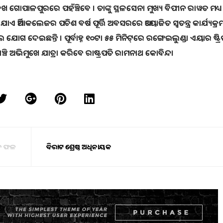
ାପାଳପୁରରେ ପହଁଞ୍ଚିବେ । ତାଙ୍କୁ ସ୍ଥଳସେନା ମୁଖ୍ୟ ବିପୀନ ରାୱତ ମଧ୍ୟ
ଏ ଆର୍ମି କଲେଜର ପଚିଶ ବର୍ଷ ପୂର୍ତ୍ତି ଅବସରରେ ଆୟୋଜିତ ସ୍ୱତନ୍ତ୍ର କାର୍ଯ୍ୟକ୍
େଇଛନ୍ତି । ପୂର୍ବାହ୍ନ ୧୦ଟା ୫୫ ମିନିଟ୍‌ରେ ରଙ୍ଗେଇଲୁଣ୍ଡା ଏୟାର ଷ୍ଟ୍ରିପ୍
ି ଅଭିମୁଖେ ଯାତ୍ରା କରିବେ ରାଷ୍ଟ୍ରପତି ରାମନାଥ କୋବିନ୍ଦ।
ଚନ ଫଳ
ବିରାଟ ଶ୍ରେଷ୍ଠ ଅଧିନାୟକ