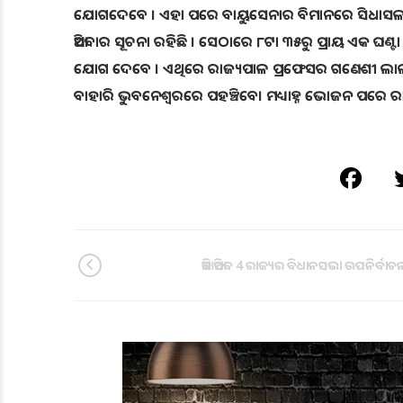
ଯୋଗଦେବେ । ଏହା ପରେ ବାୟୁସେନାର ବିମାନରେ ସିଧାସଳଖ ଗେ
ଆସିବାର ସୂଚନା ରହିଛି । ସେଠାରେ ୮ଟା ୩୫ରୁ ପ୍ରାୟ ଏକ ଘଣ୍ଟା ଯା
ଯୋଗ ଦେବେ । ଏଥିରେ ରାଜ୍ୟପାଳ ପ୍ରଫେସର ଗଣେଶୀ ଲାଲ ଯୋଗ ଦ
ବାହାରି ଭୁବନେଶ୍ୱରରେ ପହଞ୍ଚିବେ। ମଧ୍ୟାହ୍ନ ଭୋଜନ ପରେ ରାଞ୍ଚ
ଆଜି ଆସିବ 4 ରାଜ୍ୟର ବିଧାନସଭା ଉପନିର୍ବା