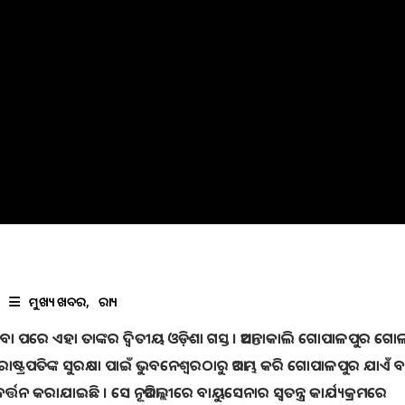
ମୁଖ୍ୟ ଖବର
ରାଜ୍ୟ
ତି ହେବା ପରେ ଏହା ତାଙ୍କର ଦ୍ୱିତୀୟ ଓଡ଼ିଶା ଗସ୍ତ । ଆସନ୍ତାକାଲି ଗୋପାଳପୁର ଗୋ
ଷ୍ଟ୍ରପତିଙ୍କ ସୁରକ୍ଷା ପାଇଁ ଭୁବନେଶ୍ୱରଠାରୁ ଆରମ୍ଭ କରି ଗୋପାଳପୁର ଯାଏଁ 
ବର୍ତ୍ତନ କରାଯାଇଛି । ସେ ନୂଆଦିଲ୍ଲୀରେ ବାୟୁସେନାର ସ୍ୱତନ୍ତ୍ର କାର୍ଯ୍ୟକ୍ରମରେ