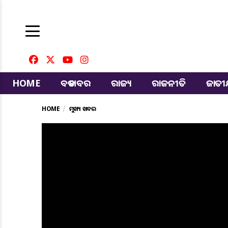
HOME
ବଡ ଖବର
ରାଜ୍ୟ
ରାଜନୀତି
ଜାତ
HOME
ମୁଖ୍ୟ ଖବର