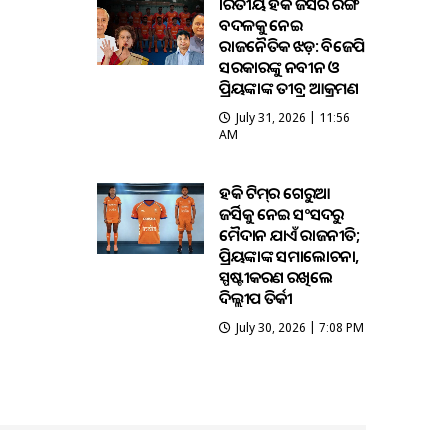
ଭାରତୀୟ ହକି ଜର୍ସିର ରଙ୍ଗ
ବଦଳକୁ ନେଇ
ରାଜନୈତିକ ଝଡ଼: ବିଜେପି
ସରକାରଙ୍କୁ ନବୀନ ଓ
ପ୍ରିୟଙ୍କାଙ୍କ ତୀବ୍ର ଆକ୍ରମଣ
July 31, 2026 | 11:56
AM
ହକି ଟିମ୍‌ର ଗେରୁଆ
ଜର୍ସିକୁ ନେଇ ସଂସଦରୁ
ମୈଦାନ ଯାଏଁ ରାଜନୀତି;
ପ୍ରିୟଙ୍କାଙ୍କ ସମାଲୋଚନା,
ସ୍ପଷ୍ଟୀକରଣ ରଖିଲେ
ଦିଲ୍ଲୀପ ତିର୍କୀ
July 30, 2026 | 7:08 PM