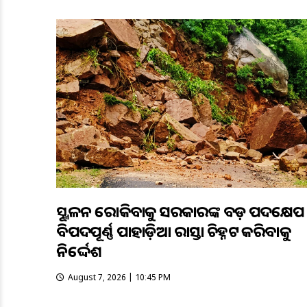
ଭୂସ୍ଖଳନ ରୋକିବାକୁ ସରକାରଙ୍କ ବଡ଼ ପଦକ୍ଷେପ
ବିପଦପୂର୍ଣ୍ଣ ପାହାଡ଼ିଆ ରାସ୍ତା ଚିହ୍ନଟ କରିବାକୁ
ନିର୍ଦ୍ଦେଶ
August 7, 2026 | 10:45 PM