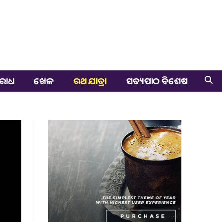
ରାଧ
ଖେଳ
ରଥ ଯାତ୍ରା
ସତ୍ୟପାଠ ବିଶେଷ