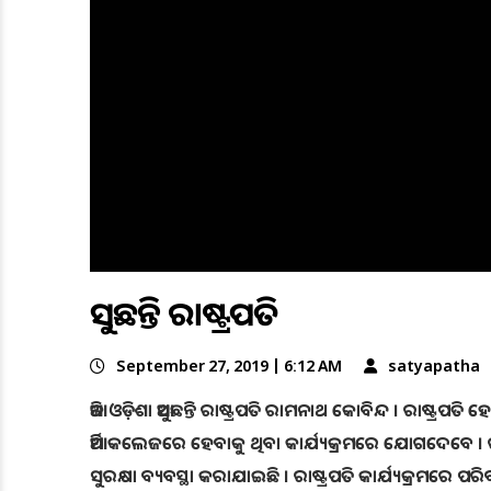
ଆସୁଛନ୍ତି ରାଷ୍ଟ୍ରପତି
September 27, 2019 | 6:12 AM
satyapatha
ଆଜି ଓଡ଼ିଶା ଆସୁଛନ୍ତି ରାଷ୍ଟ୍ରପତି ରାମନାଥ କୋବିନ୍ଦ । ରାଷ୍ଟ୍ରପ
ଆର୍ମି କଲେଜରେ ହେବାକୁ ଥିବା କାର୍ଯ୍ୟକ୍ରମରେ ଯୋଗଦେବେ । ରା
ସୁରକ୍ଷା ବ୍ୟବସ୍ଥା କରାଯାଇଛି । ରାଷ୍ଟ୍ରପତି କାର୍ଯ୍ୟକ୍ରମରେ ପରି