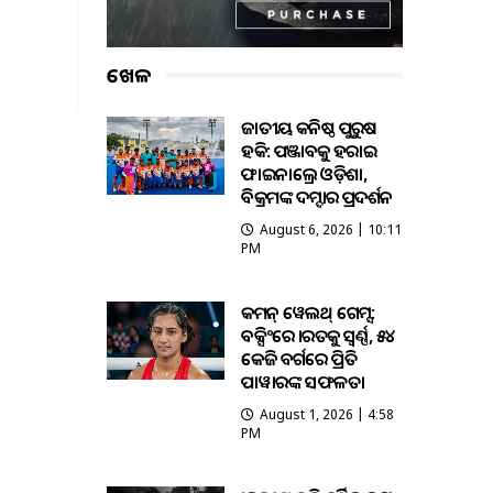
ଖେଳ
ଜାତୀୟ କନିଷ୍ଠ ପୁରୁଷ
ହକି: ପଞ୍ଜାବକୁ ହରାଇ
ଫାଇନାଲ୍ରେ ଓଡ଼ିଶା,
ବିକ୍ରମଙ୍କ ଦମ୍ଦାର ପ୍ରଦର୍ଶନ
August 6, 2026 | 10:11
PM
କମନ୍ ୱେଲଥ୍ ଗେମ୍ସ:
ବକ୍ସିଂରେ ଭାରତକୁ ସ୍ବର୍ଣ୍ଣ, ୫୪
କେଜି ବର୍ଗରେ ପ୍ରିତି
ପାୱାରଙ୍କ ସଫଳତା
August 1, 2026 | 4:58
PM