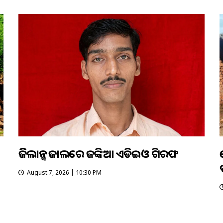
ଭିଜିଲାନ୍ସ ଜାଲରେ ଜଙ୍କିଆ ଏଡିଇଓ ଗିରଫ
August 7, 2026 | 10:30 PM