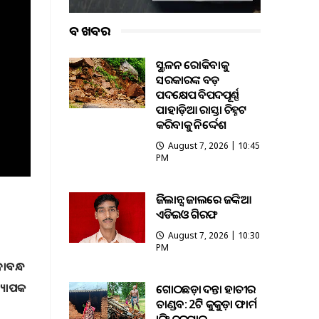
ବଡ ଖବର
ଭୂସ୍ଖଳନ ରୋକିବାକୁ
ସରକାରଙ୍କ ବଡ଼
ପଦକ୍ଷେପ ବିପଦପୂର୍ଣ୍ଣ
ପାହାଡ଼ିଆ ରାସ୍ତା ଚିହ୍ନଟ
କରିବାକୁ ନିର୍ଦ୍ଦେଶ
August 7, 2026 | 10:45
PM
ଭିଜିଲାନ୍ସ ଜାଲରେ ଜଙ୍କିଆ
ଏଡିଇଓ ଗିରଫ
August 7, 2026 | 10:30
PM
ଳାବନ୍ଧ
ବ୍ୟାପକ
ଗୋଠଛଡ଼ା ଦନ୍ତା ହାତୀର
ତାଣ୍ଡବ: 2ଟି କୁକୁଡ଼ା ଫାର୍ମ