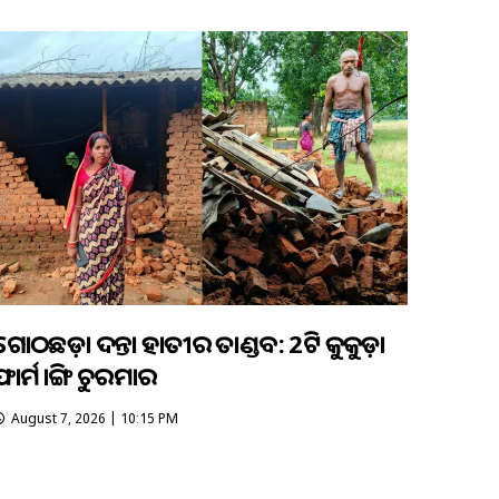
ଗୋଠଛଡ଼ା ଦନ୍ତା ହାତୀର ତାଣ୍ଡବ: 2ଟି କୁକୁଡ଼ା
ଫାର୍ମ ଭାଙ୍ଗି ଚୁରମାର
August 7, 2026 | 10:15 PM