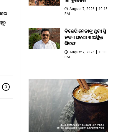
ଭାଙ୍ଗି ଚୁରମାର
August 7, 2026 | 10:15
ରମରେ
PM
‌ରୁ
ବିଜେପି ନେତାଙ୍କୁ ଛୁରୀ ଭୁସି
ହତ୍ୟା ଘଟଣା ୩ ଅଭିଯୁକ୍ତ
ଗିରଫ
August 7, 2026 | 10:00
PM