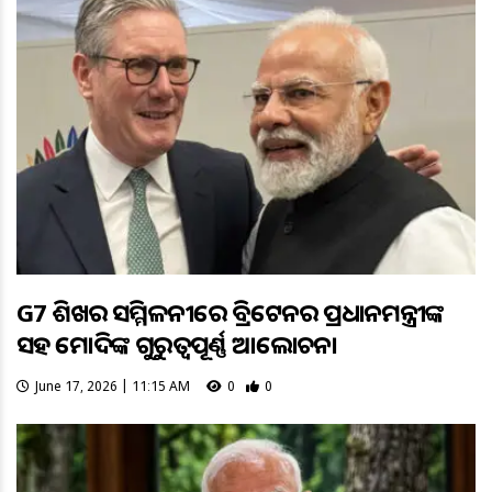
G7 ଶିଖର ସମ୍ମିଳନୀରେ ବ୍ରିଟେନର ପ୍ରଧାନମନ୍ତ୍ରୀଙ୍କ
ସହ ମୋଦିଙ୍କ ଗୁରୁତ୍ବପୂର୍ଣ୍ଣ ଆଲୋଚନା
June 17, 2026 | 11:15 AM
0
0