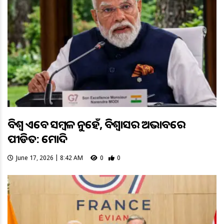
ବିଶ୍ବ ଏବେ ସମ୍ବଳ ନୁହେଁ, ବିଶ୍ୱାସର ଅଭାବରେ
ପୀଡିତ: ମୋଦି
June 17, 2026 | 8:42 AM
0
0