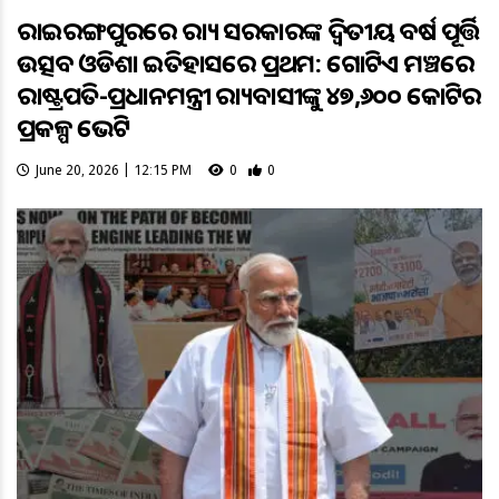
ରାଇରଙ୍ଗପୁରରେ ରାଜ୍ୟ ସରକାରଙ୍କ ଦ୍ବିତୀୟ ବର୍ଷ ପୂର୍ତ୍ତି
ଉତ୍ସବ ଓଡିଶା ଇତିହାସରେ ପ୍ରଥମ: ଗୋଟିଏ ମଞ୍ଚରେ
ରାଷ୍ଟ୍ରପତି-ପ୍ରଧାନମନ୍ତ୍ରୀ ରାଜ୍ୟବାସୀଙ୍କୁ ୪୭,୬୦୦ କୋଟିର
ପ୍ରକଳ୍ପ ଭେଟି
June 20, 2026 | 12:15 PM
0
0