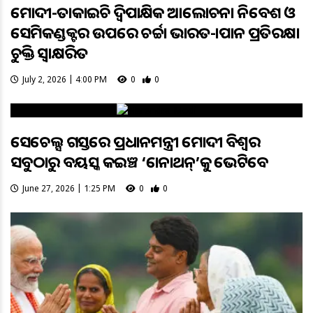
ମୋଦୀ-ତାକାଇଚି ଦ୍ବିପାକ୍ଷିକ ଆଲୋଚନା ନିବେଶ ଓ
ସେମିକଣ୍ଡକ୍ଟର ଉପରେ ଚର୍ଚ୍ଚା ଭାରତ-ଜାପାନ ପ୍ରତିରକ୍ଷା
ଚୁକ୍ତି ସ୍ୱାକ୍ଷରିତ
July 2, 2026 | 4:00 PM
0
0
ସେଚେଲ୍ସ ଗସ୍ତରେ ପ୍ରଧାନମନ୍ତ୍ରୀ ମୋଦୀ ବିଶ୍ୱର
ସବୁଠାରୁ ବୟସ୍କ କଇଞ୍ଚ ‘ଜୋନାଥନ୍’କୁ ଭେଟିବେ
June 27, 2026 | 1:25 PM
0
0