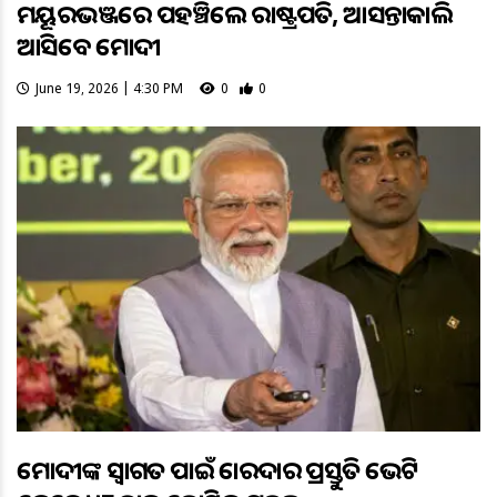
ମୟୂରଭଞ୍ଜରେ ପହଞ୍ଚିଲେ ରାଷ୍ଟ୍ରପତି, ଆସନ୍ତାକାଲି
ଆସିବେ ମୋଦୀ
June 19, 2026 | 4:30 PM
0
0
ମୋଦୀଙ୍କ ସ୍ୱାଗତ ପାଇଁ ଜୋରଦାର ପ୍ରସ୍ତୁତି ଭେଟି