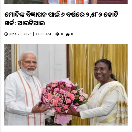
ମୋଦିଙ୍କ ବିଜ୍ଞାପନ ପାଇଁ ୬ ବର୍ଷରେ ୨,୫୮୬ କୋଟି
ଖର୍ଚ୍ଚ: ଆରଟିଆଇ
June 20, 2026 | 11:00 AM
0
0