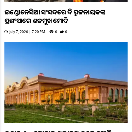
ଇଣ୍ଡୋନେସିଆ ସଂସଦରେ ବିଜୁ ପଟ୍ଟନାୟକଙ୍କ
ପ୍ରଶଂସାରେ ଶତମୁଖ ମୋଦି
July 7, 2026 | 7:20 PM
0
0