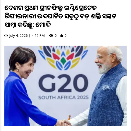
ଦେଶର ପ୍ରଥମ ଗ୍ରୀନଫିଲ୍ଡ ଇଣ୍ଟିଗ୍ରେଟେଡ
ରିଫାଇନାରୀ ଉଦଘାଟିତ ସବୁଠୁ ବଡ଼ ଶକ୍ତି ସଙ୍କଟ
ସାମ୍ନା କରିଛୁ: ମୋଦି
July 4, 2026 | 4:15 PM
0
0