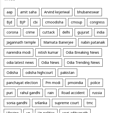
aap
amit saha
Arvind kejeriwal
bhubaneswar
Bjd
BJP
cbi
cmoodisha
cmoup
congress
corona
crime
cuttack
delhi
gujurat
india
Jagannath temple
Mamata Banerjee
nabin patanaik
narendra modi
nitish kumar
Odia Breaking News
odia latest news
Odia News
Odia Trending News
Odisha
odisha highcourt
pakistan
panchayat election
Pm modi
pmoindia
police
puri
rahul gandhi
rain
Road accident
russia
sonia gandhi
srilanka
supreme court
tmc
Ukraine
up
Up politics
yogi adityanath