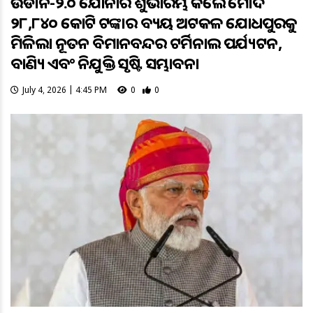
ଉଡାନ-୨.୦ ଯୋଜନାର ଶୁଭାରମ୍ଭ କଲେ ମୋଦି
୨୮,୮୪୦ କୋଟି ଟଙ୍କାର ବ୍ୟୟ ଅଟକଳ ଯୋଧପୁରକୁ
ମିଳିଲା ନୂତନ ବିମାନବନ୍ଦର ଟର୍ମିନାଲ ପର୍ଯ୍ୟଟନ,
ବାଣିଜ୍ୟ ଏବଂ ନିଯୁକ୍ତି ସୃଷ୍ଟି ସମ୍ଭାବନା
July 4, 2026 | 4:45 PM
0
0