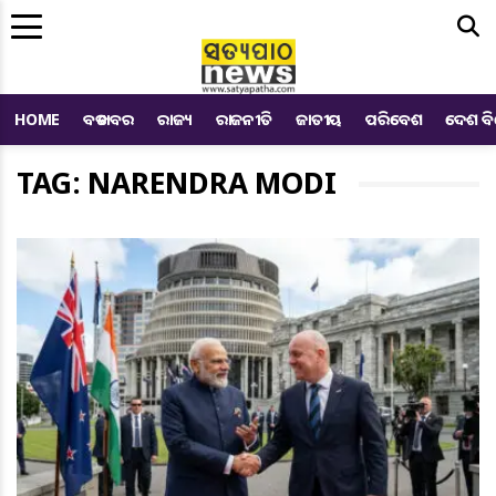
Me
HOME
ବଡ ଖବର
ରାଜ୍ୟ
ରାଜନୀତି
ଜାତୀୟ
ପରିବେଶ
ଦେଶ ବ
TAG: NARENDRA MODI