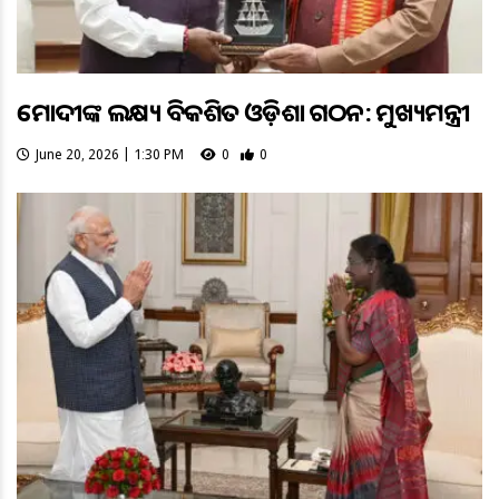
ମୋଦୀଙ୍କ ଲକ୍ଷ୍ୟ ବିକଶିତ ଓଡ଼ିଶା ଗଠନ: ମୁଖ୍ୟମନ୍ତ୍ରୀ
June 20, 2026 | 1:30 PM
0
0