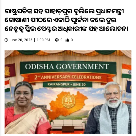
ରାଷ୍ଟ୍ରପତିଙ୍କ ସହ ପାହାଡ଼ପୁର ବୁଲିଲେ ପ୍ରଧାନମନ୍ତ୍ରୀ
ଗୋଷାଣୀ ପୀଠରେ ଏକାଠି ପୂଜାର୍ଚ୍ଚନା କଲେ ଦୁଇ
ନେତୃତ୍ୱ ସ୍କିଲ ସେଣ୍ଟର ଅଧିକାରୀଙ୍କ ସହ ଆଲୋଚନା
June 20, 2026 | 1:00 PM
0
0