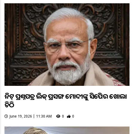
ନିଟ୍ ପ୍ରଶ୍ନପତ୍ର ଲିକ୍ ପ୍ରସଙ୍ଗ ମୋଦୀଙ୍କୁ ସିଜେପିର ଖୋଲା
ଚିଠି
June 19, 2026 | 11:30 AM
0
0