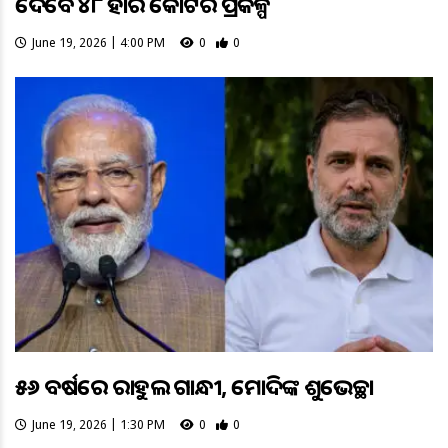
ଦେବେ ୪୮ ହଜାର କୋଟିର ପ୍ରକଳ୍ପ
June 19, 2026 | 4:00 PM
0
0
୫୬ ବର୍ଷରେ ରାହୁଲ ଗାନ୍ଧୀ, ମୋଦିଙ୍କ ଶୁଭେଚ୍ଛା
June 19, 2026 | 1:30 PM
0
0