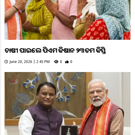
ଚାଷୀ ପାଇଲେ ପିଏମ କିଷାନ ୨୩ତମ କିସ୍ତି
June 20, 2026 | 2:45 PM
0
0