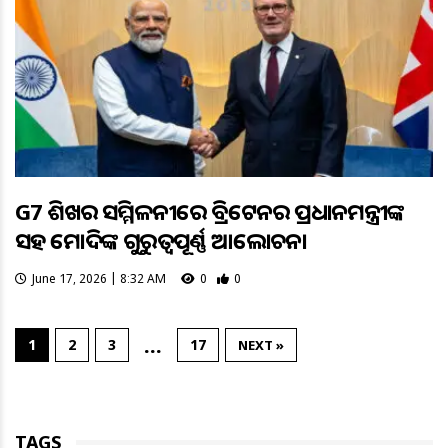
G7 ଶିଖର ସମ୍ମିଳନୀରେ ବ୍ରିଟେନର ପ୍ରଧାନମନ୍ତ୍ରୀଙ୍କ
ସହ ମୋଦିଙ୍କ ଗୁରୁତ୍ବପୂର୍ଣ୍ଣ ଆଲୋଚନା
June 17, 2026 | 8:32 AM
0
0
…
1
2
3
17
NEXT »
TAGS