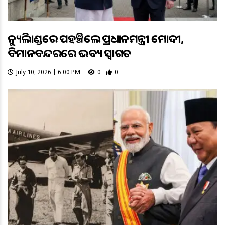
ନ୍ୟୁଜିଲାଣ୍ଡରେ ପହଞ୍ଚିଲେ ପ୍ରଧାନମନ୍ତ୍ରୀ ମୋଦୀ,
ବିମାନବନ୍ଦରରେ ଭବ୍ୟ ସ୍ୱାଗତ
July 10, 2026 | 6:00 PM
0
0