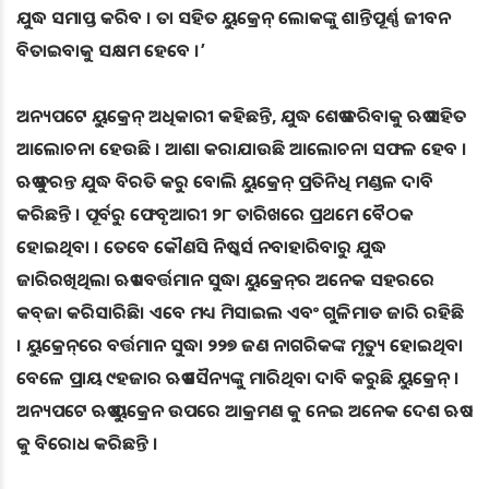
ଯୁଦ୍ଧ ସମାପ୍ତ କରିବ । ତା ସହିତ ୟୁକ୍ରେନ୍‌ ଲୋକଙ୍କୁ ଶାନ୍ତିପୂର୍ଣ୍ଣ ଜୀବନ
ବିତାଇବାକୁ ସକ୍ଷମ ହେବେ ।’
ଅନ୍ୟପଟେ ୟୁକ୍ରେନ୍‌ ଅଧିକାରୀ କହିଛନ୍ତି, ଯୁଦ୍ଧ ଶେଷ କରିବାକୁ ଋଷ ସହିତ
ଆଲୋଚନା ହେଉଛି । ଆଶା କରାଯାଉଛି ଆଲୋଚନା ସଫଳ ହେବ ।
ଋଷ ତୁରନ୍ତ ଯୁଦ୍ଧ ବିରତି କରୁ ବୋଲି ୟୁକ୍ରେନ୍‌ ପ୍ରତିନିଧି ମଣ୍ଡଳ ଦାବି
କରିଛନ୍ତି । ପୂର୍ବରୁ ଫେବୃଆରୀ ୨୮ ତାରିଖରେ ପ୍ରଥମେ ବୈଠକ
ହୋଇଥିବା । ତେବେ କୌଣସି ନିଷ୍କର୍ସ ନବାହାରିବାରୁ ଯୁଦ୍ଧ
ଜାରିରଖିଥିଲା ଋଷ । ବର୍ତ୍ତମାନ ସୁଦ୍ଧା ୟୁକ୍ରେନ୍‌ର ଅନେକ ସହରରେ
କବ୍‌ଜା କରିସାରିଛି। ଏବେ ମଧ୍ୟ ମିସାଇଲ ଏବଂ ଗୁଳିମାଡ ଜାରି ରହିଛି
। ୟୁକ୍ରେନ୍‌ରେ ବର୍ତ୍ତମାନ ସୁଦ୍ଧା ୨୨୭ ଜଣ ନାଗରିକଙ୍କ ମୃତ୍ୟୁ ହୋଇଥିବା
ବେଳେ ପ୍ରାୟ ୯ହଜାର ଋଷ ସୈନ୍ୟଙ୍କୁ ମାରିଥିବା ଦାବି କରୁଛି ୟୁକ୍ରେନ୍ ।
ଅନ୍ୟପଟେ ଋଷ ୟୁକ୍ରେନ ଉପରେ ଆକ୍ରମଣ କୁ ନେଇ ଅନେକ ଦେଶ ଋଷ
କୁ ବିରୋଧ କରିଛନ୍ତି ।