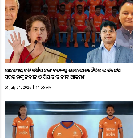
ଭାରତୀୟ ହକି ଜର୍ସିର ରଙ୍ଗ ବଦଳକୁ ନେଇ ରାଜନୈତିକ ଝଡ଼: ବିଜେପି
ସରକାରଙ୍କୁ ନବୀନ ଓ ପ୍ରିୟଙ୍କାଙ୍କ ତୀବ୍ର ଆକ୍ରମଣ
July 31, 2026 | 11:56 AM