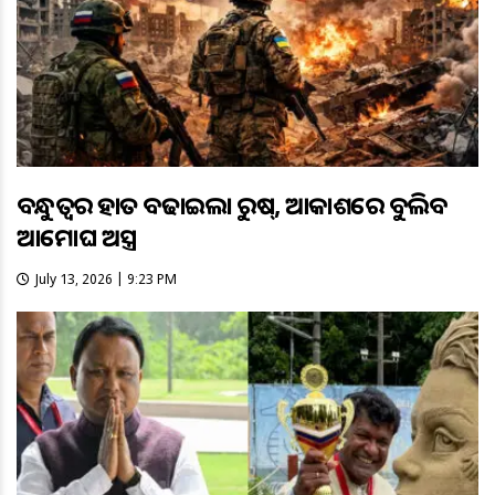
ବନ୍ଧୁତ୍ବର ହାତ ବଢାଇଲା ରୁଷ୍, ଆକାଶରେ ବୁଲିବ
ଆମୋଘ ଅସ୍ତ୍ର
July 13, 2026 | 9:23 PM