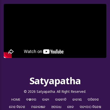
Satyapatha
© 2026 Satyapatha. All Right Reserved.
HOME
ବଡ ଖବର
ରାଜ୍ୟ
ରାଜନୀତି
ଜାତୀୟ
ପରିବେଶ
ଦେଶ ବିଦେଶ
ମନୋରଞ୍ଜନ
ଅପରାଧ
ଖେଳ
ସତ୍ୟପାଠ ବିଶେଷ