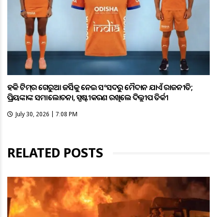
ହକି ଟିମ୍‌ର ଗେରୁଆ ଜର୍ସିକୁ ନେଇ ସଂସଦରୁ ମୈଦାନ ଯାଏଁ ରାଜନୀତି;
ପ୍ରିୟଙ୍କାଙ୍କ ସମାଲୋଚନା, ସ୍ପଷ୍ଟୀକରଣ ରଖିଲେ ଦିଲ୍ଲୀପ ତିର୍କୀ
July 30, 2026 | 7:08 PM
RELATED POSTS