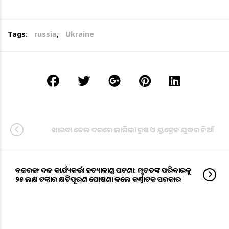
Tags:
russia
,
Ukraine
ଖାଇବା ତେଲ ଦରରେ ଲାଗିଲା ରୁଷ ଓ ୟୁକ୍ରେନ ଯୁଦ୍ଧର ନିଆଁ
ବଜରଙ୍ଗ ଦଳ କାର୍ଯ୍ୟକର୍ତ୍ତା ହତ୍ୟାକାଣ୍ଡ ଘଟଣା: ମୃତତଙ୍କ ପରିବାରକୁ
୨୫ ଲକ୍ଷ ଟଙ୍କାର କ୍ଷତିପୂରଣ ଘୋଷଣା କଲେ କର୍ଣ୍ଣାଟକ ସରକାର