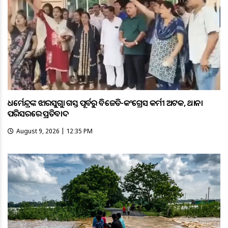
ଧର୍ମେନ୍ଦ୍ରଙ୍କ ଝାରସୁଗୁଡ଼ା ଗସ୍ତ ପୂର୍ବରୁ ବିଜେଡି-କଂଗ୍ରେସ କର୍ମୀ ଅଟକ, ଥାନା
ପରିସରରେ ପ୍ରତିବାଦ
August 9, 2026 | 12:35 PM