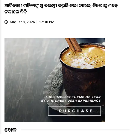
ଆଦିବାସୀ ମହିଳାଙ୍କୁ ସ୍ଵାବଲମ୍ଵୀ କରୁଛି କଳା ଚାଉଳ, କିଲୋକୁ ଶହେ
ଟଙ୍କାରେ ବିକ୍ରି
August 8, 2026 | 12:30 PM
ଖେଳ