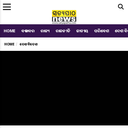
Me
HOME
ବଡ ଖବର
ରାଜ୍ୟ
ରାଜନୀତି
ଜାତୀୟ
ପରିବେଶ
ଦେଶ ବ
HOME
ଦେଶ ବିଦେଶ