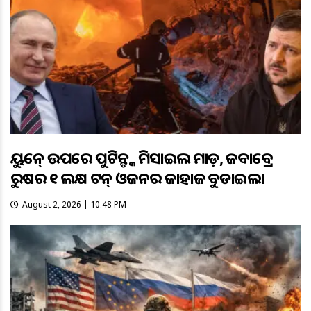
ୟୁକ୍ରେନ୍ ଉପରେ ପୁଟିନ୍ଙ୍କ ମିସାଇଲ ମାଡ଼, ଜବାବ୍ରେ
ରୁଷର ୧ ଲକ୍ଷ ଟନ୍ ଓଜନର ଜାହାଜ ବୁଡାଇଲା
August 2, 2026 | 10:48 PM