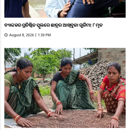
ବ୍ୟାଙ୍କକର ପ୍ରତିଷ୍ଠିତ ସ୍କୁଲରେ ଛାତ୍ରର ଆଖିବୁଜା ଗୁଳିମାଡ଼: ୮ ମୃତ
August 8, 2026 | 1:30 PM