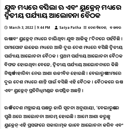
ଯୁଦ୍ଧ ମଧ୍ୟରେ ବସିଲା ଋଷ ଏବଂ ୟୁକ୍ରେନ୍‌ ମଧ୍ୟରେ
ଦ୍ବିତୀୟ ପର୍ଯ୍ୟାୟ ଆଲୋଚନା ବୈଠକ
March 3, 2022 | 9:44 PM
Satya Patha
ଦେଶ ବିଦେଶ
ବଡ ଖବର
ଋଷ ଏବଂ ୟୁକ୍ରେନ୍‌ ମଧ୍ୟରେ ଚାଲିଥିବା ଯୁଦ୍ଧ ଆଜିକୁ ୮ଦିନରେ ପହଁଚିଛି ।
ଘମାଘୋଟ ଲଢେଇ ମଧ୍ୟରେ ଆଜି ଦୁଇ ଦେଶ ମଧ୍ୟରେ ବସିଛି ଦ୍ବିତୀୟ
ପର୍ଯ୍ୟାୟ ଆଲୋଚନା ବୈଠକ । ପ୍ରଥମ ପର୍ଯ୍ୟାୟ ଆଲୋଚନା ବୈଠକ
ବିଫଳ ହୋଇଥିବା ବେଳେ, ଦ୍ଵିତୀୟ ପର୍ଯ୍ୟାୟ ଆଲୋଚନାରେ କିଛି
ନିଷ୍କର୍ଷ ବାହାରିବା ନେଇ ଆଶା ଉଜୀବିତ ହୋଇଛି । ବେଲାରୁଷ ସୀମାରେ
ଦୁଇ ଦେଶ ମଧ୍ୟରେ ଶାନ୍ତି ପାଇଁ ବସିଛି ଏହି ବୈଠକ । ବୈଠକରେ ଋଷ
ଏବଂ ୟୁକ୍ରେନ୍‌ ପ୍ରତିନିଧିମଣ୍ଡଳ ଉପସ୍ଥିତ ଅଛନ୍ତି ।
ଋଷ ବିଦେଶ ମନ୍ତ୍ରାଳୟ ପକ୍ଷରୁ ଜାରି ସୂଚନା ଅନୁଯାୟୀ, ‘ବେଲାରୁଷରେ
ପୁଣି ଥରେ ଆଲୋଚନା ଆରମ୍ଭ ହୋଇଛି । ଆମେ ଆଶା କରୁଛୁ
ୟୁକ୍ରେନ୍‌ ଏହି ପ୍ରସଙ୍ଗରେ ସକାରାତ୍ମକ ଭା​ବେ ଆଲୋଚନା କରିବ ଏବଂ