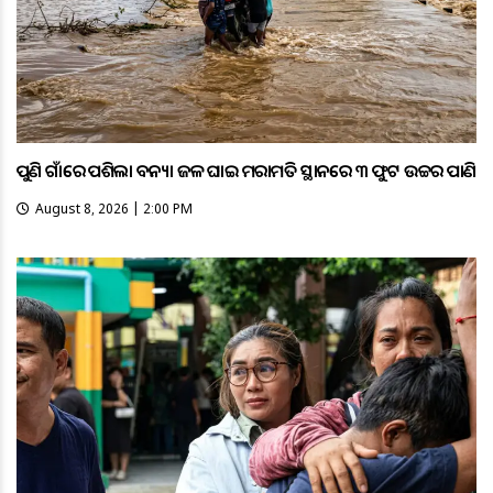
ପୁଣି ଗାଁରେ ପଶିଲା ବନ୍ୟା ଜଳ ଘାଇ ମରାମତି ସ୍ଥାନରେ ୩ ଫୁଟ ଉଚ୍ଚର ପାଣି
August 8, 2026 | 2:00 PM