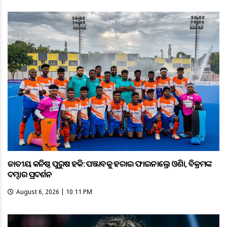
ଜାତୀୟ କନିଷ୍ଠ ପୁରୁଷ ହକି: ପଞ୍ଜାବକୁ ହରାଇ ଫାଇନାଲ୍ରେ ଓଡ଼ିଶା, ବିକ୍ରମଙ୍କ
ଦମ୍ଦାର ପ୍ରଦର୍ଶନ
August 6, 2026 | 10:11 PM