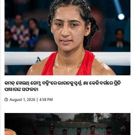
କମନ୍ ୱେଲଥ୍ ଗେମ୍ସ: ବକ୍ସିଂରେ ଭାରତକୁ ସ୍ବର୍ଣ୍ଣ, ୫୪ କେଜି ବର୍ଗରେ ପ୍ରିତି
ପାୱାରଙ୍କ ସଫଳତା
August 1, 2026 | 4:58 PM