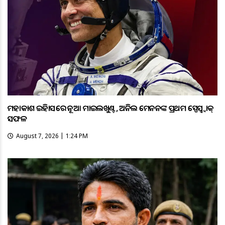
ମହାକାଶ ଇତିହାସରେ ନୂଆ ମାଇଲଖୁଣ୍ଟ, ଅନିଲ ମେନନଙ୍କ ପ୍ରଥମ ସ୍ପେସ୍ୱ୍ୱାକ୍
ସଫଳ
August 7, 2026 | 1:24 PM