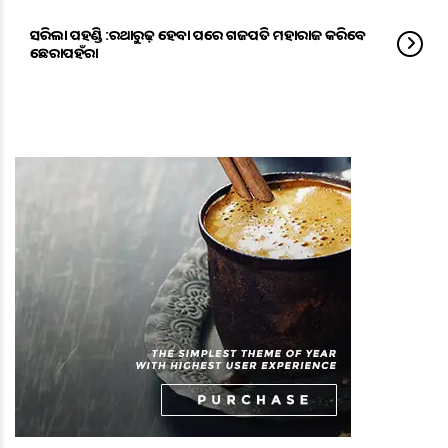
ସରିଲା ପହଣ୍ଡି :ରଥାରୁଢ଼ ହେବା ପରେ ଗଜପତି ମହାରାଜ କରିବେ
ଛେରାପହଁରା