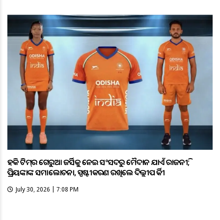
ହକି ଟିମ୍‌ର ଗେରୁଆ ଜର୍ସିକୁ ନେଇ ସଂସଦରୁ ମୈଦାନ ଯାଏଁ ରାଜନୀତି;
ପ୍ରିୟଙ୍କାଙ୍କ ସମାଲୋଚନା, ସ୍ପଷ୍ଟୀକରଣ ରଖିଲେ ଦିଲ୍ଲୀପ ତିର୍କୀ
July 30, 2026 | 7:08 PM