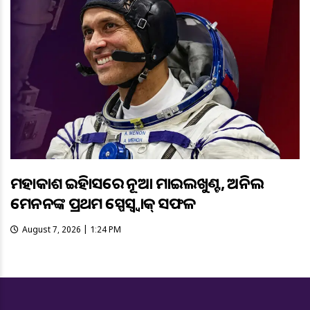
ମହାକାଶ ଇତିହାସରେ ନୂଆ ମାଇଲଖୁଣ୍ଟ, ଅନିଲ
ମେନନଙ୍କ ପ୍ରଥମ ସ୍ପେସ୍ୱ୍ୱାକ୍ ସଫଳ
August 7, 2026 | 1:24 PM