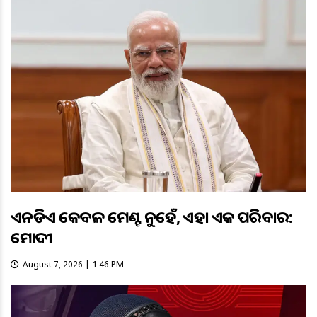
ଏନଡିଏ କେବଳ ମେଣ୍ଟ ନୁହେଁ, ଏହା ଏକ ପରିବାର:
ମୋଦୀ
August 7, 2026 | 1:46 PM