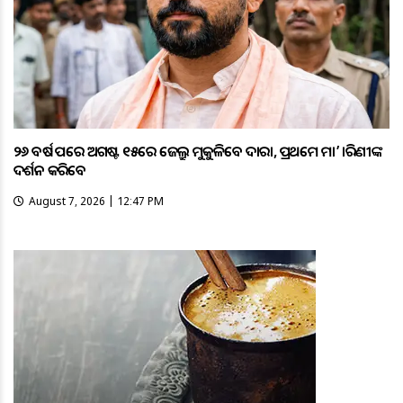
୨୬ ବର୍ଷ ପରେ ଅଗଷ୍ଟ ୧୫ରେ ଜେଲ୍ରୁ ମୁକୁଳିବେ ଦାରା, ପ୍ରଥମେ ମା’ ତାରିଣୀଙ୍କ
ଦର୍ଶନ କରିବେ
August 7, 2026 | 12:47 PM