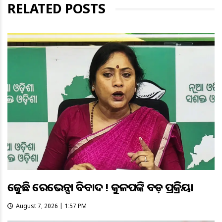
RELATED POSTS
ତେଜୁଛି ରେଭେନ୍ସା ବିବାଦ ! କୁଳପତିଙ୍କ ବଡ଼ ପ୍ରତିକ୍ରିୟା
August 7, 2026 | 1:57 PM