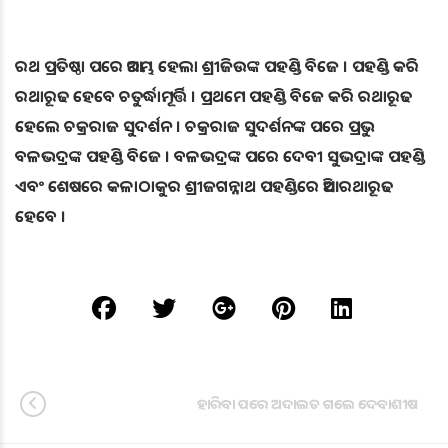
ରଥ ପ୍ରତିଷ୍ଠା ପରେ ଆରମ୍ଭ ହେଲା ଶ୍ରୀଜିଉଙ୍କ ପହଣ୍ଡି ବିଜେ । ପହଣ୍ଡି କରି
ରଥାରୂଢ ହେବେ ଚତୁର୍ଦ୍ଧାମୂର୍ତ୍ତି । ପ୍ରଥମେ ପହଣ୍ଡି ବିଜେ କରି ରଥାରୂଢ
ହେଲେ ଚକ୍ରରାଜ ସୁଦର୍ଶନ । ଚକ୍ରରାଜ ସୁଦର୍ଶନଙ୍କ ପରେ ପ୍ରଭୁ
ବଳଭଦ୍ରଙ୍କ ପହଣ୍ଡି ବିଜେ । ବଳଭଦ୍ରଙ୍କ ପରେ ଦେବୀ ସୁଭଦ୍ରାଙ୍କ ପହଣ୍ଡି
ଏବଂ ଶେଷରେ କଳାଠାକୁର ଶ୍ରୀଜଗନ୍ନାଥ ପହଣ୍ଡିରେ ଆସି ରଥାରୂଢ
ହେବେ ।
ହାରିବା ପରେ ଅଦାଲତ ଗଲେ ଦେବାଶୀଷ