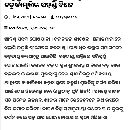
ଚତୁର୍ଦ୍ଧାମୂର୍ତ୍ତିଙ୍କ ପହଣ୍ଡି ବିଜେ
July 4, 2019 | 4:54 AM
satyapatha
ଦେଶ ବିଦେଶ
ମୁଖ୍ୟ ଖବର
ରାଜ୍ୟ
ଆଜି ବିଶ୍ବ ପ୍ରସିଦ୍ଧ ଘୋଷଯାତ୍ରା । ଚଳଚଞ୍ଚଳ ଶ୍ରୀକ୍ଷେତ୍ର । ଆଲୋକମାଳାରେ
ଝଲସି ଉଠୁଛି ଶ୍ରୀକ୍ଷେତ୍ରର ବଡ଼ଦାଣ୍ଡ । ଲକ୍ଷାଧିକ ଭକ୍ତଙ୍କ ସମାଗମରେ
ବଡ଼ଦାଣ୍ଡ ଜନସମୁଦ୍ର ପାଲଟିଛି। ବଡ଼ଦାଣ୍ଡ ଭକ୍ତିରେ ପରିପୂର୍ଣ୍ଣ
ହୋଇଯାଇଛି। ଜଗତର ବଡ଼ ଠାକୁର ଶ୍ରୀଜଗନ୍ନାଥ ନିଜର ବଡ଼ ଭାଇ
ବଳଭଦ୍ର ଓ ଭଉଣୀ ସୁଭଦ୍ରାଙ୍କୁ ନେଇ ଶ୍ରୀମନ୍ଦିରରୁ ୯ ଦିବସୀୟ
ଯାତ୍ରାରେ ବାହାରିବେ। ବଡ଼ଦାଣ୍ଡରେ ଚତୁର୍ଦ୍ଧା ମୂରତିଙ୍କୁ ଦର୍ଶନ କରିବା
ପାଇଁ ଦେଶ ବିଦେଶରୁ ଭକ୍ତ ଓ ଶ୍ରଦ୍ଧାଳୁ ଛୁଟି ଆସିଛନ୍ତି । ସମସ୍ତେ ଚାତକ
ପରି ଅନେଇ ରହିଛନ୍ତି, ଶ୍ରୀଜିଉ ମାନେ କେତେବେଳେ ରଥ ଉପରେ
ବିରାଜମାନ କରିବେ। କାରଣ ବିଶ୍ବାସ ଅନୁଯାୟୀ ରଥରେ ୩ ଠାକୁରଙ୍କୁ
ଦର୍ଶନ କଲେ ସବୁ ପାପ ଧୋଇ ହୋଇଯାଇ ପୂଣ୍ୟ ମିଳିଥାଏ।