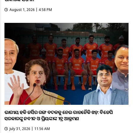
August 1, 2026 | 4:58 PM
ଭାରତୀୟ ହକି ଜର୍ସିର ରଙ୍ଗ ବଦଳକୁ ନେଇ ରାଜନୈତିକ ଝଡ଼: ବିଜେପି
ସରକାରଙ୍କୁ ନବୀନ ଓ ପ୍ରିୟଙ୍କାଙ୍କ ତୀବ୍ର ଆକ୍ରମଣ
July 31, 2026 | 11:56 AM