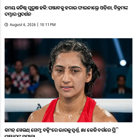
ଜାତୀୟ କନିଷ୍ଠ ପୁରୁଷ ହକି: ପଞ୍ଜାବକୁ ହରାଇ ଫାଇନାଲ୍ରେ ଓଡ଼ିଶା, ବିକ୍ରମଙ୍କ
ଦମ୍ଦାର ପ୍ରଦର୍ଶନ
August 6, 2026 | 10:11 PM
କମନ୍ ୱେଲଥ୍ ଗେମ୍ସ: ବକ୍ସିଂରେ ଭାରତକୁ ସ୍ବର୍ଣ୍ଣ, ୫୪ କେଜି ବର୍ଗରେ ପ୍ରିତି
ପାୱାରଙ୍କ ସଫଳତା