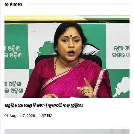
ବଡ ଖବର
ତେଜୁଛି ରେଭେନ୍ସା ବିବାଦ ! କୁଳପତିଙ୍କ ବଡ଼ ପ୍ରତିକ୍ରିୟା
August 7, 2026 | 1:57 PM