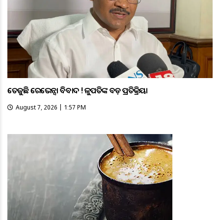
ତେଜୁଛି ରେଭେନ୍ସା ବିବାଦ ! କୁଳପତିଙ୍କ ବଡ଼ ପ୍ରତିକ୍ରିୟା
August 7, 2026 | 1:57 PM