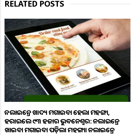
RELATED POSTS
ଅନଲାଇନ୍ରେ ଖାଦ୍ୟ ମଗାଇବା ହେଲା ମହଙ୍ଗା,
ହରାଇଲେ ୯୩ ହଜାର ଭୁବନେଶ୍ବର: ଅନଲାଇନ୍ରେ
ଖାଇବା ମଗାଇବା ପଡ଼ିଲା ମହଙ୍ଗା। ଅନଲାଇନ୍ରେ