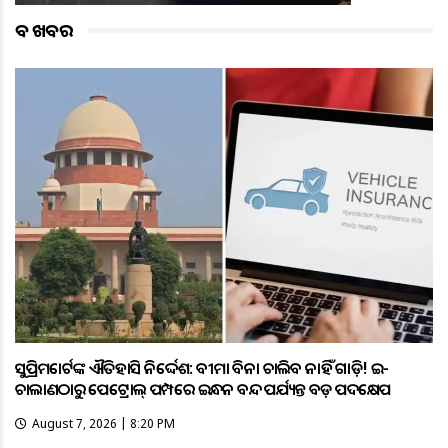
ବଡ ଖବର
ସୁପ୍ରିମକୋର୍ଟଙ୍କ ଐତିହାସିକ ନିର୍ଦ୍ଦେଶ: ବୀମା ବିନା ଚାଲିବ ନାହିଁ ଗାଡ଼ି! ଇ-
ଚାଲାଣଠାରୁ ପେଟ୍ରୋଲ୍ ପମ୍ପରେ ଇନ୍ଧନ ବନ୍ଦ ପର୍ଯ୍ୟନ୍ତ ବଡ଼ ପଦକ୍ଷେପ
August 7, 2026 | 8:20 PM