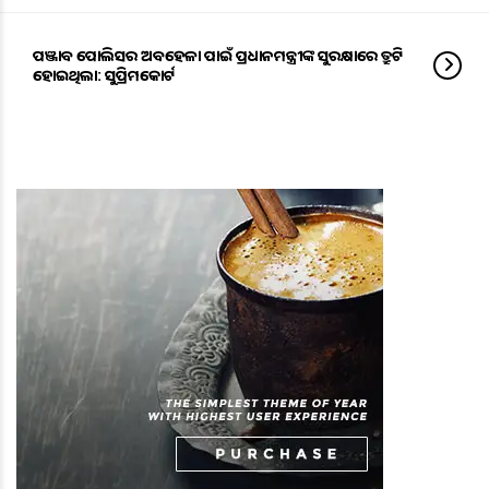
ପଞ୍ଜାବ ପୋଲିସର ଅବହେଳା ପାଇଁ ପ୍ରଧାନମନ୍ତ୍ରୀଙ୍କ ସୁରକ୍ଷାରେ ତ୍ରୁଟି
ହୋଇଥିଲା: ସୁପ୍ରିମକୋର୍ଟ