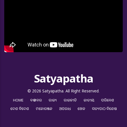
Satyapatha
© 2026 Satyapatha. All Right Reserved.
HOME
ବଡ ଖବର
ରାଜ୍ୟ
ରାଜନୀତି
ଜାତୀୟ
ପରିବେଶ
ଦେଶ ବିଦେଶ
ମନୋରଞ୍ଜନ
ଅପରାଧ
ଖେଳ
ସତ୍ୟପାଠ ବିଶେଷ