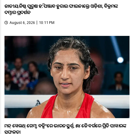
ଜାତୀୟ କନିଷ୍ଠ ପୁରୁଷ ହକି: ପଞ୍ଜାବକୁ ହରାଇ ଫାଇନାଲ୍ରେ ଓଡ଼ିଶା, ବିକ୍ରମଙ୍କ
ଦମ୍ଦାର ପ୍ରଦର୍ଶନ
August 6, 2026 | 10:11 PM
କମନ୍ ୱେଲଥ୍ ଗେମ୍ସ: ବକ୍ସିଂରେ ଭାରତକୁ ସ୍ବର୍ଣ୍ଣ, ୫୪ କେଜି ବର୍ଗରେ ପ୍ରିତି ପାୱାରଙ୍କ
ସଫଳତା