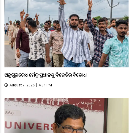
ଅନୁଗୁଳରେ ଧର୍ମେନ୍ଦ୍ର ପ୍ରଧାନଙ୍କୁ ବିଜେଡିର ବିରୋଧ
August 7, 2026 | 4:31 PM