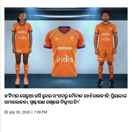
ହକି ଟିମ୍‌ର ଗେରୁଆ ଜର୍ସିକୁ ନେଇ ସଂସଦରୁ ମୈଦାନ ଯାଏଁ ରାଜନୀତି; ପ୍ରିୟଙ୍କାଙ୍କ
ସମାଲୋଚନା, ସ୍ପଷ୍ଟୀକରଣ ରଖିଲେ ଦିଲ୍ଲୀପ ତିର୍କୀ
July 30, 2026 | 7:08 PM