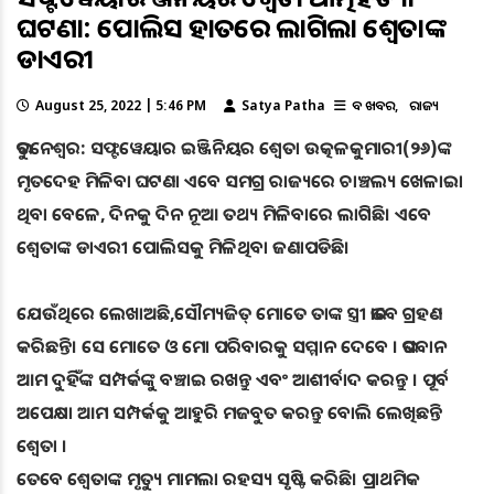
ଘଟଣା: ପୋଲିସ ହାତରେ ଲାଗିଲା ଶ୍ୱେତାଙ୍କ
ଡାଏରୀ
August 25, 2022 | 5:46 PM
Satya Patha
ବଡ ଖବର
ରାଜ୍ୟ
ଭୁବନେଶ୍ୱର: ସଫ୍ଟୱେୟାର ଇଞ୍ଜିନିୟର ଶ୍ୱେତା ଉତ୍କଳକୁମାରୀ(୨୬)ଙ୍କ
ମୃତଦେହ ମିଳିବା ଘଟଣା ଏବେ ସମଗ୍ର ରାଜ୍ୟରେ ଚାଞ୍ଚଲ୍ୟ ଖେଳାଇା
ଥିବା ବେଳେ, ଦିନକୁ ଦିନ ନୂଆ ତଥ୍ୟ ମିଳିବାରେ ଲାଗିଛି। ଏବେ
ଶ୍ୱେତାଙ୍କ ଡାଏରୀ ପୋଲିସକୁ ମିଳିଥିବା ଜଣାପଡିଛି।
ଯେଉଁଥିରେ ଲେଖାଅଛି,ସୌମ୍ୟଜିତ୍‌ ମୋତେ ତାଙ୍କ ସ୍ତ୍ରୀ ଭାବେ ଗ୍ରହଣ
କରିଛନ୍ତି। ସେ ମୋତେ ଓ ମୋ ପରିବାରକୁ ସମ୍ମାନ ଦେବେ । ଭଗବାନ
ଆମ ଦୁହିଁଙ୍କ ସମ୍ପର୍କଙ୍କୁ ବଞ୍ଚାଇ ରଖନ୍ତୁ ଏବଂ ଆଶୀର୍ବାଦ କରନ୍ତୁ । ପୂର୍ବ
ଅପେକ୍ଷା ଆମ ସମ୍ପର୍କକୁ ଆହୁରି ମଜବୁତ କରନ୍ତୁ ବୋଲି ଲେଖିଛନ୍ତି
ଶ୍ବେତା ।
ତେବେ ଶ୍ୱେତାଙ୍କ ମୃତ୍ୟୁ ମାମଲା ରହସ୍ୟ ସୃଷ୍ଟି କରିଛି। ପ୍ରାଥମିକ