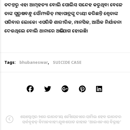
ତଦନ୍ତରୁ ଏହା ଆତ୍ମହତ୍ୟା ବୋଲି ପୋଲିସ ସନ୍ଦେହ କରୁଥିବା ବେଳେ
ତାଙ୍କ ପୁରୁଷବନ୍ଧୁ ସୌମ୍ୟଜିତ୍‌ ମହାପାତ୍ରଙ୍କୁ ଦାୟୀ କରିଛନ୍ତି ଶ୍ୱେତାଙ୍କ
ପରିବାର ଲୋକେ। ଏପରିକି ଶାରୀରିକ, ମାନସିକ, ଆର୍ଥିକ ନିର୍ଯାତନା
ଦେଉଥିଲେ ବୋଲି ଥାନାରେ ଅଭିଯୋଗ ହୋଇଛି।
Tags:
bhubaneswar
,
SUICIDE CASE
ସେପ୍ଟେମ୍ବର ୨ରେ ଭାରତୀୟ ନୌସେନାରେ ସାମିଲ ହେବ ଭାରତର
ସର୍ବବୃହତ୍ ବିମାନବାହୀ ଯୁଦ୍ଧପୋତ ଜାହାଜ ‘ଆଇଏନଏସ ବିକ୍ରାନ୍ତ’