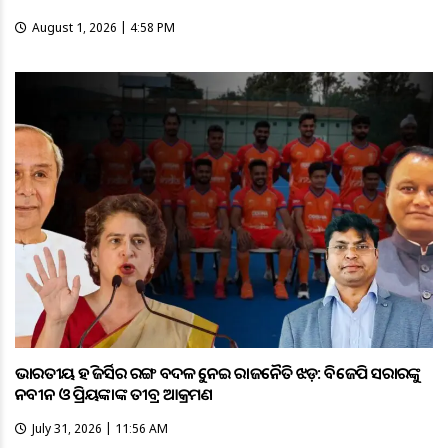
August 1, 2026 | 4:58 PM
ଭାରତୀୟ ହକି ଜର୍ସିର ରଙ୍ଗ ବଦଳକୁ ନେଇ ରାଜନୈତିକ ଝଡ଼: ବିଜେପି ସରକାରଙ୍କୁ
ନବୀନ ଓ ପ୍ରିୟଙ୍କାଙ୍କ ତୀବ୍ର ଆକ୍ରମଣ
July 31, 2026 | 11:56 AM