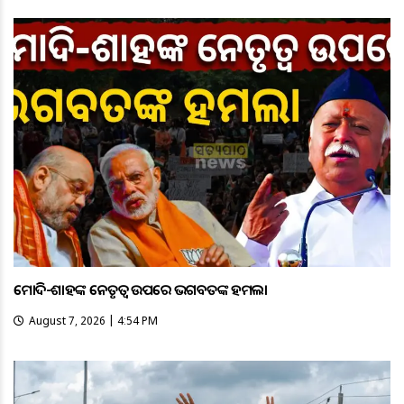
ମୋଦି-ଶାହଙ୍କ ନେତୃତ୍ୱ ଉପରେ ଭଗବତଙ୍କ ହମଲା
August 7, 2026 | 4:54 PM