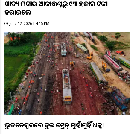
ଖାଦ୍ୟ ମଗାଇ ଆକାଉଣ୍ଟରୁ ୯୩ ହଜାର ଟଙ୍କା
ହରାଇଲେ
June 12, 2026 | 4:15 PM
ଭୁବନେଶ୍ୱରରେ ଦୁଇ ଟ୍ରେନ୍ ମୁହାଁମୁହିଁ ଧକ୍କା