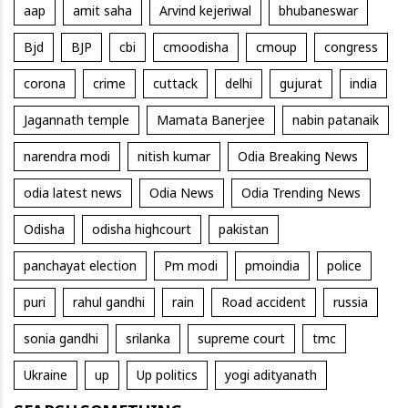
aap
amit saha
Arvind kejeriwal
bhubaneswar
Bjd
BJP
cbi
cmoodisha
cmoup
congress
corona
crime
cuttack
delhi
gujurat
india
Jagannath temple
Mamata Banerjee
nabin patanaik
narendra modi
nitish kumar
Odia Breaking News
odia latest news
Odia News
Odia Trending News
Odisha
odisha highcourt
pakistan
panchayat election
Pm modi
pmoindia
police
puri
rahul gandhi
rain
Road accident
russia
sonia gandhi
srilanka
supreme court
tmc
Ukraine
up
Up politics
yogi adityanath