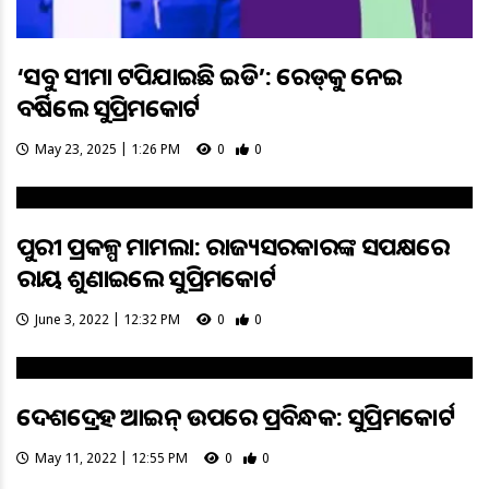
‘ସବୁ ସୀମା ଟପିଯାଇଛି ଇଡି’: ରେଡ୍‌କୁ ନେଇ
ବର୍ଷିଲେ ସୁପ୍ରିମକୋର୍ଟ
May 23, 2025 | 1:26 PM
0
0
ପୁରୀ ପ୍ରକଳ୍ପ ମାମଲା: ରାଜ୍ୟସରକାରଙ୍କ ସପକ୍ଷରେ
ରାୟ ଶୁଣାଇଲେ ସୁପ୍ରିମକୋର୍ଟ
June 3, 2022 | 12:32 PM
0
0
ଦେଶଦ୍ରେହ ଆଇନ୍‌ ଉପରେ ପ୍ରତିବନ୍ଧକ: ସୁପ୍ରିମକୋର୍ଟ
May 11, 2022 | 12:55 PM
0
0