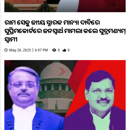
ରାମ ସେତୁକୁ ଜାତୀୟ ସ୍ମାରକ ମାନ୍ୟତା ଦାବିରେ
ସୁପ୍ରିମକୋର୍ଟରେ ଜନସ୍ୱାର୍ଥ ମାମଲା କଲେ ସୁବ୍ରମଣ୍ୟମ୍
ସ୍ୱାମୀ
May 26, 2025 | 6:07 PM
0
0