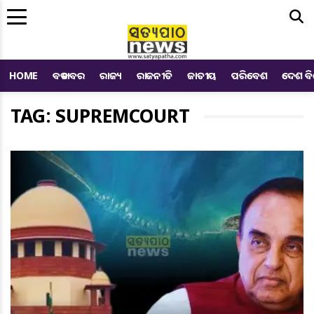
Me
HOME
ବଡ ଖବର
ରାଜ୍ୟ
ରାଜନୀତି
ଜାତୀୟ
ପରିବେଶ
ଦେଶ ବ
TAG: SUPREMCOURT