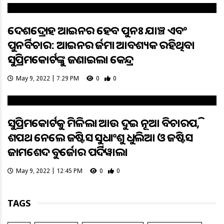
ଦେଶଦ୍ରୋହ ଆଇନର ହେବ ପୁନଃ ଯାଞ୍ଚ ଏବଂ
ପୁନର୍ବିଚାର: ଆଇନର ତର୍ଜମା ଆବଶ୍ୟକ ରହିଥିବା
ସୁପ୍ରିମକୋର୍ଟଙ୍କୁ ଜଣାଇଲା କେନ୍ଦ୍ର
May 9, 2022 | 7:29 PM
0
0
ସୁପ୍ରିମକୋର୍ଟକୁ ମିଳିଲା ଆଉ ଦୁଇ ନୂଆ ବିଚାରପତି,
ଶପଥ ନେଲେ ଜଷ୍ଟିସ ସୁଧାଂଶୁ ଧୁଲିଆ ଓ ଜଷ୍ଟିସ
ଜାମଶେଦ ବୁର୍ଜୋର ପର୍ଦିୱାଲା
May 9, 2022 | 12:45 PM
0
0
TAGS