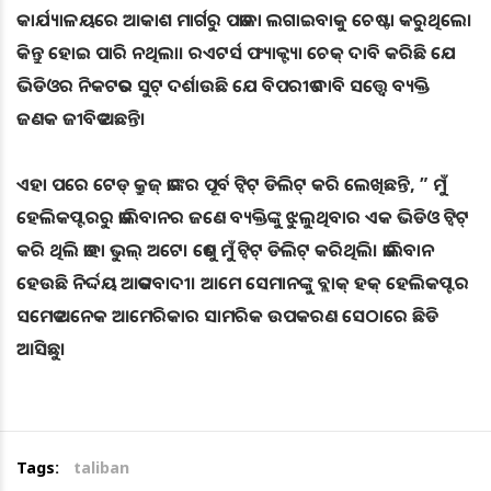
କାର୍ଯ୍ୟାଳୟରେ ଆକାଶ ମାର୍ଗରୁ ପତାକା ଲଗାଇବାକୁ ଚେଷ୍ଟା କରୁଥିଲେ।
କିନ୍ତୁ ହୋଇ ପାରି ନଥିଲା। ରଏଟର୍ସ ଫ୍ୟାକ୍ଟ୍ୟା ଚେକ୍ ଦାବି କରିଛି ଯେ
ଭିଡିଓର ନିକଟତର ସୁଟ୍ ଦର୍ଶାଉଛି ଯେ ବିପରୀତ ଦାବି ସତ୍ତ୍ୱେ ବ୍ୟକ୍ତି
ଜଣକ ଜୀବିତ ଅଛନ୍ତି।
ଏହା ପରେ ଟେଡ୍ କ୍ରୁଜ୍ ତାଙ୍କର ପୂର୍ବ ଟ୍ୱିଟ୍ ଡିଲିଟ୍ କରି ଲେଖିଛନ୍ତି, ” ମୁଁ
ହେଲିକପ୍ଟରରୁ ତାଲିବାନର ଜଣେ ବ୍ୟକ୍ତିଙ୍କୁ ଝୁଲୁଥିବାର ଏକ ଭିଡିଓ ଟ୍ବିଟ୍
କରି ଥିଲି ତାହା ଭୁଲ୍ ଅଟେ। ତେଣୁ ମୁଁ ଟ୍ୱିଟ୍ ଡିଲିଟ୍ କରିଥିଲି। ତାଲିବାନ
ହେଉଛି ନିର୍ଦ୍ଦୟ ଆତଙ୍କବାଦୀ। ଆମେ ସେମାନଙ୍କୁ ବ୍ଲାକ୍ ହକ୍ ହେଲିକପ୍ଟର
ସମେତ ଅନେକ ଆମେରିକାର ସାମରିକ ଉପକରଣ ସେଠାରେ ଛିଡି
ଆସିଛୁ।
Tags:
taliban