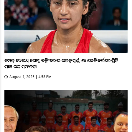
କମନ୍ ୱେଲଥ୍ ଗେମ୍ସ: ବକ୍ସିଂରେ ଭାରତକୁ ସ୍ବର୍ଣ୍ଣ, ୫୪ କେଜି ବର୍ଗରେ ପ୍ରିତି
ପାୱାରଙ୍କ ସଫଳତା
August 1, 2026 | 4:58 PM