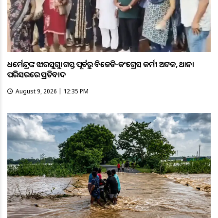
ଧର୍ମେନ୍ଦ୍ରଙ୍କ ଝାରସୁଗୁଡ଼ା ଗସ୍ତ ପୂର୍ବରୁ ବିଜେଡି-କଂଗ୍ରେସ କର୍ମୀ ଅଟକ, ଥାନା
ପରିସରରେ ପ୍ରତିବାଦ
August 9, 2026 | 12:35 PM