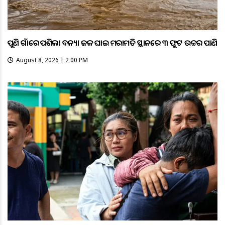
ପୁଣି ଗାଁରେ ପଶିଲା ବନ୍ୟା ଜଳ ଘାଇ ମରାମତି ସ୍ଥାନରେ ୩ ଫୁଟ ଉଚ୍ଚର ପାଣି
August 8, 2026 | 2:00 PM