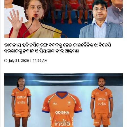
ଭାରତୀୟ ହକି ଜର୍ସିର ରଙ୍ଗ ବଦଳକୁ ନେଇ ରାଜନୈତିକ ଝଡ଼: ବିଜେପି
ସରକାରଙ୍କୁ ନବୀନ ଓ ପ୍ରିୟଙ୍କାଙ୍କ ତୀବ୍ର ଆକ୍ରମଣ
July 31, 2026 | 11:56 AM