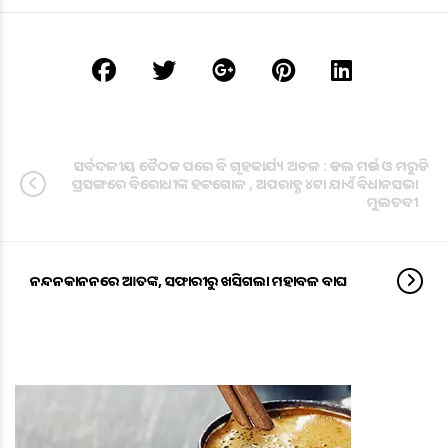
ସର୍ବଦଳୀୟ ବୈଠକ ପରେ ବି ଗୃହକାର୍ଯ୍ୟ ଅଚଳ : ଡବଲ ମର୍ଡର ଓ ମରୁଡି
ପ୍ରସଙ୍ଗରେ ବିରୋଧୀଙ୍କ ହଟ୍ଟଗୋଳ , ଅପରାହ୍ଣ ୪ଟା ଯାଏଁ ବିଧାନସଭା
ମୁଲତବୀ
ନନ୍ଦନକାନନରେ ଆତଙ୍କ, ସଫାରୀରୁ ଖସିଗଲା ମହାବଳ ବାଘ