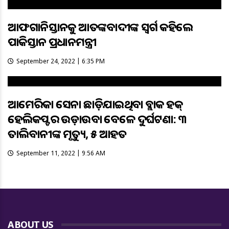
ଆଫଗାନିସ୍ତାନକୁ ଆତଙ୍କବାଦୀଙ୍କ ସ୍ବର୍ଗ କହିଲେ
ପାକିସ୍ତାନ ପ୍ରଧାନମନ୍ତ୍ରୀ
September 24, 2022 | 6:35 PM
ଆମେରିକା ସେନା ଛାଡ଼ିଯାଇଥିବା ବ୍ଲାକ ହକ୍
ହେଲିକପ୍ଟର ଉଡ଼ାଉବା ବେଳେ ଦୁର୍ଘଟଣା: ୩
ତାଲିବାନୀଙ୍କ ମୃତ୍ୟୁ, ୫ ଆହତ
September 11, 2022 | 9:56 AM
ABOUT US