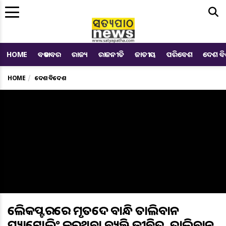
Me
HOME
ବଡ ଖବର
ରାଜ୍ୟ
ରାଜନୀତି
ଜାତୀୟ
ପରିବେଶ
ଦେଶ ବ
HOME
ଦେଶ ବିଦେଶ
ହେଲିକପ୍ଟରରେ ମୃତଦେହ ବାନ୍ଧି ତାଲିବାନ
ପ୍ୟାଟ୍ରୋଲିଂ କରୁଥିବା ବ୍ୟକ୍ତି ଜୀବିତ, ତାଲିବାନ