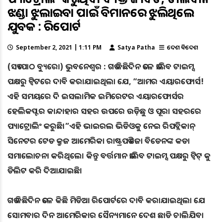
ଝଣ୍ଡା ଝୁଲାଇବା ପାଇଁ ବିମାନରେ ଝୁଲିଥିଲେ
ଯୁବକ : ରିପୋର୍ଟ
September 2, 2021 | 1:11 PM
Satya Patha
ଦେଶ ବିଦେଶ
(ସତ୍ୟପାଠ ବ୍ୟୁରୋ) ଭୁବନେଶ୍ୱର : ଗତ କିଛିଦିନ ତଳେ ତାଲିବ ଟାଇମ୍ସ
ପକ୍ଷରୁ ଟ୍ୱିଟରେ ଦାବି କରାଯାଇଥିଲା ଯେ, “ଆମର ଏୟାରଫୋର୍ସ!
ଏହି ସମୟରେ ଦି ଇସଲାମିକ ଇମିରେଟର ଏୟାରଫୋର୍ସର
ହେଲିକପ୍ଟର କାନ୍ଦାହାର ସହର ଉପରେ ଉଡ଼ିଛୁ ଓ ପୂରା ସହରରେ
ପ୍ୟାଟ୍ରୋଲିଂ କରୁଛି।”ଏହି ଭାଇରଲ ଭିଡିଓକୁ ନେଇ ରିପବ୍ଲିକାନ୍
ସିନେଟର ଟେଡ କ୍ରୁଜ ଆମେରିକା ରାଷ୍ଟ୍ରପତି ଜୋ ବିଡେନଙ୍କ କଡା
ସମାଲୋଚନା କରିଥିଲେ। କିନ୍ତୁ ବର୍ତ୍ତମାନ ତାଲିବ ଟାଇମ୍ସ ପକ୍ଷରୁ ଟ୍ବିଟ୍ କୁ
ଡିଲିଟ କରି ଦିଆଯାଇଛି।
ଗତ କିଛିଦିନ ତଳେ କିଛି ମିଡିଆ ରିପୋର୍ଟରେ ଦାବି କରାଯାଇଥିଲା ଯେ
ସୋମବାର ଦିନ ଆମେରିକାର ସୈନ୍ୟମାନେ ଦେଶ ଛାଡି ଚାଲିଯିବା