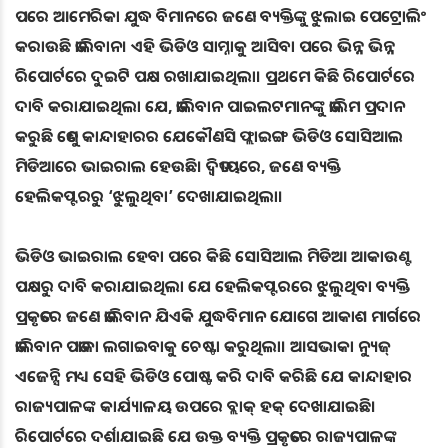
ପରେ ଆମେରିକା ଯୁଦ୍ଧ ବିମାନରେ ଜଣେ ବ୍ୟକ୍ତିଙ୍କୁ ଝୁଲାଇ ପେଟ୍ରୋଲିଂ
କରାଉଛି ତାଲିବାନ। ଏହି ଭିଡିଓ ସାମ୍ନାକୁ ଆସିବା ପରେ ଭିନ୍ନ ଭିନ୍ନ
ରିପୋର୍ଟରେ ଦୁଇଟି ପକ୍ଷ ରଖାଯାଇଥିଲା। ପ୍ରଥମେ କିଛି ରିପୋର୍ଟରେ
ଦାବି କରାଯାଇଥିଲା ଯେ, ତାଲିବାନ ପାଇଲଟମାନଙ୍କୁ ତାଲିମ ପ୍ରଦାନ
କରୁଛି ତେଣୁ କାନ୍ଦାହାରର ଯେକୌଣସି ଫ୍ଲାଇଙ୍ଗ ଭିଡିଓ ସୋସିଆଲ
ମିଡିଆରେ ଭାଇରାଲ ହେଉଛି। ଦ୍ୱିତୀୟରେ, ଜଣେ ବ୍ୟକ୍ତି
ହେଲିକପ୍ଟରରୁ ‘ଝୁଲୁଥିବା’ ଦେଖାଯାଇଥିଲା।
ଭିଡିଓ ଭାଇରାଲ ହେବା ପରେ କିଛି ସୋସିଆଲ ମିଡିଆ ଆକାଉଣ୍ଟ
ପକ୍ଷରୁ ଦାବି କରାଯାଇଥିଲା ଯେ ହେଲିକପ୍ଟରରେ ଝୁଲୁଥିବା ବ୍ୟକ୍ତି
ପ୍ରକୃତରେ ଜଣେ ତାଲିବାନ ଯିଏକି ଯୁଦ୍ଧବିମାନ ଯୋଗେ ଆକାଶ ମାର୍ଗରେ
ତାଲିବାନ ପତାକା ଲଗାଇବାକୁ ଚେଷ୍ଟା କରୁଥିଲା। ଆସଭାକା ନ୍ୟୁଜ୍
ଏଜେନ୍ସି ମଧ୍ୟ ସେହି ଭିଡିଓ ପୋଷ୍ଟ କରି ଦାବି କରିଛି ଯେ କାନ୍ଦାହାର
ରାଜ୍ୟପାଳଙ୍କ କାର୍ଯ୍ୟାଳୟ ଉପରେ ବ୍ଲାକ୍ ହକ୍ ଦେଖାଯାଇଛି।
ରିପୋର୍ଟରେ ଦର୍ଶାଯାଇଛି ଯେ ଉକ୍ତ ବ୍ୟକ୍ତି ପ୍ରକୃତରେ ରାଜ୍ୟପାଳଙ୍କ