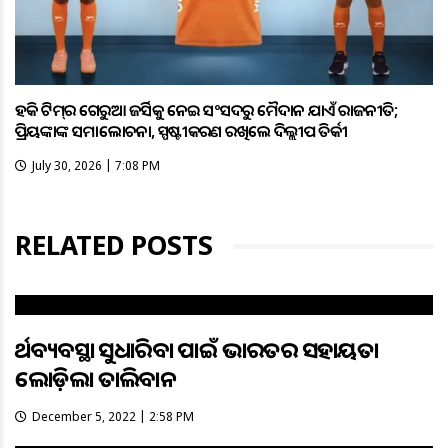
ହକି ଟିମ୍‌ର ଗେରୁଆ ଜର୍ସିକୁ ନେଇ ସଂସଦରୁ ମୈଦାନ ଯାଏଁ ରାଜନୀତି;
ପ୍ରିୟଙ୍କାଙ୍କ ସମାଲୋଚନା, ସ୍ପଷ୍ଟୀକରଣ ରଖିଲେ ଦିଲ୍ଲୀପ ତିର୍କୀ
July 30, 2026 | 7:08 PM
RELATED POSTS
ଅର୍ଥବ୍ୟବସ୍ଥା ସୁଧାରିବା ପାଇଁ ଭାରତର ସହାୟତା
ଲୋଡ଼ିଲା ତାଲିବାନ
December 5, 2022 | 2:58 PM