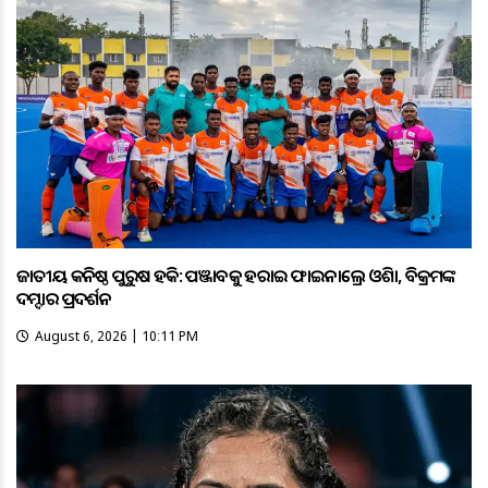
ଜାତୀୟ କନିଷ୍ଠ ପୁରୁଷ ହକି: ପଞ୍ଜାବକୁ ହରାଇ ଫାଇନାଲ୍ରେ ଓଡ଼ିଶା, ବିକ୍ରମଙ୍କ
ଦମ୍ଦାର ପ୍ରଦର୍ଶନ
August 6, 2026 | 10:11 PM