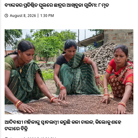
ବ୍ୟାଙ୍କକର ପ୍ରତିଷ୍ଠିତ ସ୍କୁଲରେ ଛାତ୍ରର ଆଖିବୁଜା ଗୁଳିମାଡ଼: ୮ ମୃତ
August 8, 2026 | 1:30 PM
ଆଦିବାସୀ ମହିଳାଙ୍କୁ ସ୍ଵାବଲମ୍ଵୀ କରୁଛି କଳା ଚାଉଳ, କିଲୋକୁ ଶହେ
ଟଙ୍କାରେ ବିକ୍ରି