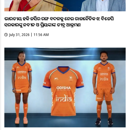
ଭାରତୀୟ ହକି ଜର୍ସିର ରଙ୍ଗ ବଦଳକୁ ନେଇ ରାଜନୈତିକ ଝଡ଼: ବିଜେପି
ସରକାରଙ୍କୁ ନବୀନ ଓ ପ୍ରିୟଙ୍କାଙ୍କ ତୀବ୍ର ଆକ୍ରମଣ
July 31, 2026 | 11:56 AM