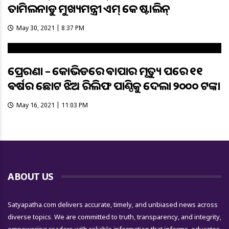
ତାମିଲନାଡୁ ମୁଖ୍ୟମନ୍ତ୍ରୀ ଏମ୍ କେ ଷ୍ଟାଲିନ୍
May 30, 2021 | 8:37 PM
ପ୍ରେରଣା – କୋଭିଡରେ ଵାପାର ମୃତ୍ୟୁ ପରେ ୧୧
ଵର୍ଷର ଛୋଟ ଝିଅ ରିଲିଫ ପାଣ୍ଠିକୁ ଦେଲା ୨୦୦୦ ଟଙ୍କା
May 16, 2021 | 11:03 PM
ABOUT US
Satyapatha.com delivers accurate, timely, and unbiased news across
diverse topics. We are committed to truth, transparency, and integrity,