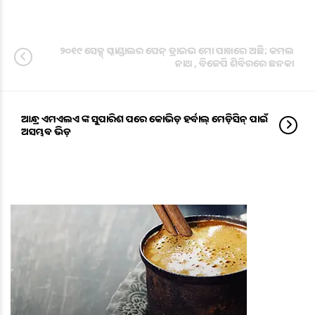
୨୦୧୯ ସେକ୍ସ୍ ସ୍କାଣ୍ଡାଲର ପେନ୍ ଡ୍ରାଇଭ ମୋ ପାଖରେ ଅଛି; କମଲ
ନାଥ , ବିଜେପି ଶିବିରରେ ଛନକା
ଆନ୍ଧ୍ର ଏମଏଲଏ ଙ୍କ ସୁପାରିଶ ପରେ କୋଭିଡ଼ ହର୍ବାଲ୍ ମେଡ଼ିସିନ୍ ପାଇଁ
ଅସମ୍ଭଵ ଭିଡ଼