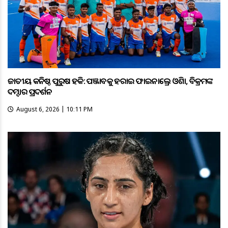
ଜାତୀୟ କନିଷ୍ଠ ପୁରୁଷ ହକି: ପଞ୍ଜାବକୁ ହରାଇ ଫାଇନାଲ୍ରେ ଓଡ଼ିଶା, ବିକ୍ରମଙ୍କ
ଦମ୍ଦାର ପ୍ରଦର୍ଶନ
August 6, 2026 | 10:11 PM