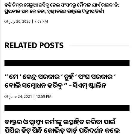
ହକି ଟିମ୍‌ର ଗେରୁଆ ଜର୍ସିକୁ ନେଇ ସଂସଦରୁ ମୈଦାନ ଯାଏଁ ରାଜନୀତି;
ପ୍ରିୟଙ୍କାଙ୍କ ସମାଲୋଚନା, ସ୍ପଷ୍ଟୀକରଣ ରଖିଲେ ଦିଲ୍ଲୀପ ତିର୍କୀ
July 30, 2026 | 7:08 PM
RELATED POSTS
” ଆମେ ‘ କେନ୍ଦ୍ର ସରକାର ‘ ନୁହଁ ‘ ସଂଘ ସରକାର ‘
ବୋଲି ସମ୍ବୋଧନ କରିବୁ ” – ସିଏମ୍ ଷ୍ଟାଲିନ
June 24, 2021 | 12:59 PM
ଡାକ୍ତର ଓ ସ୍ବାସ୍ଥ୍ୟ କର୍ମୀଙ୍କୁ ଉତ୍ସାହିତ କରିବା ପାଇଁ
ପିପିଇ କିଟ୍ ପିନ୍ଧି କୋଭିଡ୍ ୱାର୍ଡ଼ ପରିଦର୍ଶନ କଲେ