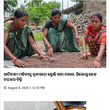
ଆଦିବାସୀ ମହିଳାଙ୍କୁ ସ୍ଵାବଲମ୍ଵୀ କରୁଛି କଳା ଚାଉଳ, କିଲୋକୁ ଶହେ
ଟଙ୍କାରେ ବିକ୍ରି
August 8, 2026 | 12:30 PM