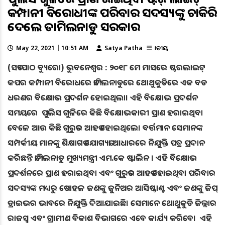
କମ୍ପାନୀ ବିରୋଧୀଙ୍କ ପରିବାର ସଦସ୍ୟଙ୍କୁ ଚାକିରି
ଦେଲେ ତାମିଲନାଡୁ ସରକାର
May 22, 2021 | 10:51 AM
Satya Patha
ଜାତୀୟ
(ସତ୍ୟପାଠ ବ୍ୟୁରୋ) ଭୁବନେଶ୍ୱର : ୨୦୧୮ ମେ ମାସରେ ଷ୍ଟରଲାଇଟ୍
କପର କମ୍ପାନୀ ବିରୋଧରେ ତାମିଲନାଡୁରେ ଥୋଥୁକୁଡିରେ ଏକ ବଡ
ଧରଣର ବିକ୍ଷୋଭ ପ୍ରଦର୍ଶନ ହୋଇଥିଲା। ଏହି ବିକ୍ଷୋଭ ପ୍ରଦର୍ଶନ
ସମୟରେ ପୁଲିସ ଗୁଳିରେ କିଛି ବିକ୍ଷୋଭକାରୀ ପ୍ରାଣ ହରାଇଥିବା
ବେଳେ ଆଉ କିଛି ଗୁରୁତର ଆହତ ହୋଇଥିଲେ। ବର୍ତ୍ତମାନ ସେମାନଙ୍କ
ସମ୍ପର୍କୀୟ ମାନଙ୍କୁ ଶିକ୍ଷାଗତ ଯୋଗ୍ୟତା ଆଧାରରେ ନିଯୁକ୍ତି ପତ୍ର ପ୍ରଦାନ
କରିଛନ୍ତି ତାମିଲନାଡୁ ମୁଖ୍ୟମନ୍ତ୍ରୀ ଏମ.କେ ଷ୍ଟାଲିନ । ଏହି ବିକ୍ଷୋଭ
ପ୍ରଦର୍ଶନରେ ପ୍ରାଣ ହରାଇଥିବା ଏବଂ ଗୁରୁତର ଆହତ ହୋଇଥିବା ପରିବାର
ସଦସ୍ୟଙ୍କ ମଧ୍ୟରୁ ଷୋହଳ ଜଣଙ୍କୁ ଜୁନିଅର ଆସିଷ୍ଟାଣ୍ଟ ଏବଂ ଜଣଙ୍କୁ ଜିପ୍
ଡ୍ରାଇଭର ଭାବରେ ନିଯୁକ୍ତି ଦିଆଯାଇଛି। ସେମାନେ ଥୋଥୁକୁଡି ଜିଲ୍ଲାର
ରାଜସ୍ୱ ଏବଂ ଗ୍ରାମୀଣ ବିକାଶ ବିଭାଗରେ ଏବେ କାର୍ଯ୍ୟ କରିବେ। ଏହି