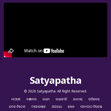
Satyapatha
© 2026 Satyapatha. All Right Reserved.
HOME
ବଡ ଖବର
ରାଜ୍ୟ
ରାଜନୀତି
ଜାତୀୟ
ପରିବେଶ
ଦେଶ ବିଦେଶ
ମନୋରଞ୍ଜନ
ଅପରାଧ
ଖେଳ
ସତ୍ୟପାଠ ବିଶେଷ