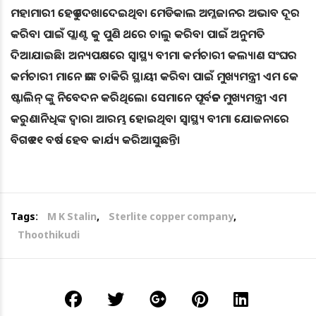
ମହାମାରୀ ହେତୁ ଦେଖାଦେଇଥିବା ମେଡିକାଲ ଅମ୍ଳଜାନର ଅଭାବ ଦୂର
କରିବା ପାଇଁ ପ୍ଲାଣ୍ଟ କୁ ପୁଣି ଥରେ ଚାଲୁ କରିବା ପାଇଁ ଅନୁମତି
ଦିଆଯାଇଛି। ଅନ୍ୟପକ୍ଷରେ ସ୍ୱାସ୍ଥ୍ୟ ବୀମା କର୍ମଚାରୀ କଲ୍ୟାଣ ସଂଘର
କର୍ମଚାରୀ ମାନେ ତାଙ୍କ ଚାକିରି ସ୍ଥାୟୀ କରିବା ପାଇଁ ମୁଖ୍ୟମନ୍ତ୍ରୀ ଏମ କେ
ଷ୍ଟାଲିନ୍ ଙ୍କୁ ନିବେଦନ କରିଥିଲେ। ସେମାନେ ପୂର୍ବତନ ମୁଖ୍ୟମନ୍ତ୍ରୀ ଏମ
କରୁଣାନିଧିଙ୍କ ଦ୍ବାରା ଆରମ୍ଭ ହୋଇଥିବା ସ୍ୱାସ୍ଥ୍ୟ ବୀମା ଯୋଜନାରେ
ବିଗତ ୧୧ ବର୍ଷ ହେବ କାର୍ଯ୍ୟ କରିଆସୁଛନ୍ତି।
Tags:
M K Stalin
,
Sterlite copper company
,
Thoothikudi