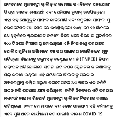
ଅବସରରେ ମୁଖ୍ୟମନ୍ତ୍ରୀ ଷ୍ଟାଲିନ୍ ଙ୍କ ସମେତ ତାଙ୍କ କ୍ୟାବିନେଟ୍ ସହଯୋଗୀ
ପି ଥିଗା ରାଜନ, ମୋୟର୍ଥୀ ଏବଂ ପେରିଆକାରୁପାନ୍ ଉପସ୍ଥିତ ଥିଲେ।
ଏହା ସହ ଥୋଥୁକୁଡି ସାସଂଦ କାନିମୋଜି ଏବଂ ମଦୁରାଇ ସାସଂଦ ସୁ
ଭେଙ୍କଟେସନ ମଧ୍ୟ ସେଠାରେ ଉପସ୍ଥିତ ଥିଲେ। ୨୦୧୮ ମେ ୨୨ ତାରିଖରେ
ଥୋଥୁକୁଡିରେ ଷ୍ଟରଲାଇଟ କମ୍ପାନୀ ବିରୋଧରେ ବିକ୍ଷୋଭ ପ୍ରଦର୍ଶନର
୧୦୦ ଦିନରେ ହିଂସାକାଣ୍ଡ ହୋଇଥିଲା। ଏହି ହିଂସାକାଣ୍ଡ ଘଟଣାରେ
ପୋଲିସ ଗୁଳିରେ ଅତି କମରେ ୧୩ ଜଣ ସାଧାରଣ ନାଗରିକଙ୍କର ମୃତ୍ୟୁ
ଘଟିଥିଲା। ତାମିଲନାଡୁ ପଲ୍ୟୁସନ୍ କଣ୍ଟ୍ରୋଲ ବୋର୍ଡ (TNPCB) ନିୟମ
ଉଲ୍ଲଂଘନ ଅଭିଯୋଗରେ ଷ୍ଟରଲାଇଟ କପର ସ୍ମେଲଟର କାରଖାନାକୁ
ସିଲ୍ କରାଯାଇଥିଲା। ଏହି ଘଟଣାରେ ତାମିଲନାଡୁ ସରକାର
ଅବସରପ୍ରାପ୍ତ ଜଷ୍ଟିସ ଅରୁଣା ଜଗଦେସନଙ୍କ ଅଧ୍ୟକ୍ଷତାରେ ଏକ କମିଟି
ଗଠନ କରି ଘଟଣାର ଯାଞ୍ଚ କରିଥିଲେ। କମିଟି ନିକଟରେ ଏହି ଘଟଣାର
ମଧ୍ୟବର୍ତ୍ତୀକାଳୀନ ରିପୋର୍ଟ ମୁଖ୍ୟମନ୍ତ୍ରୀ ଷ୍ଟାଲିନଙ୍କ ନିକଟରେ ଦାଖଲ
କରିଥିଲେ। ୨୦୧୮ ମେ ମାସରେ ବନ୍ଦ ହୋଇଯାଇଥିବା ଏହି କମ୍ପାନୀକୁ
ଏବେ ପୁଣି ଥରେ କାର୍ଯ୍ୟକ୍ଷମ କରାଯାଇଛି। କାରଣ COVID-19