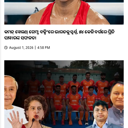
କମନ୍ ୱେଲଥ୍ ଗେମ୍ସ: ବକ୍ସିଂରେ ଭାରତକୁ ସ୍ବର୍ଣ୍ଣ, ୫୪ କେଜି ବର୍ଗରେ ପ୍ରିତି
ପାୱାରଙ୍କ ସଫଳତା
August 1, 2026 | 4:58 PM