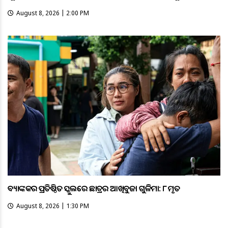
August 8, 2026 | 2:00 PM
ବ୍ୟାଙ୍କକର ପ୍ରତିଷ୍ଠିତ ସ୍କୁଲରେ ଛାତ୍ରର ଆଖିବୁଜା ଗୁଳିମାଡ଼: ୮ ମୃତ
August 8, 2026 | 1:30 PM