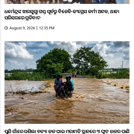
ଧର୍ମେନ୍ଦ୍ରଙ୍କ ଝାରସୁଗୁଡ଼ା ଗସ୍ତ ପୂର୍ବରୁ ବିଜେଡି-କଂଗ୍ରେସ କର୍ମୀ ଅଟକ, ଥାନା
ପରିସରରେ ପ୍ରତିବାଦ
August 9, 2026 | 12:35 PM
ପୁଣି ଗାଁରେ ପଶିଲା ବନ୍ୟା ଜଳ ଘାଇ ମରାମତି ସ୍ଥାନରେ ୩ ଫୁଟ ଉଚ୍ଚର ପାଣି