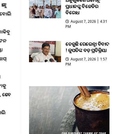
ଅନୁଗୁଳରେ ଧର୍ମେନ୍ଦ୍ର
୍କୁ
ପ୍ରଧାନଙ୍କୁ ବିଜେଡିର
ବିରୋଧ
ା ବୋଲି
August 7, 2026 | 4:31
PM
ୋକିବୁ
ପଟେନ
ତେଜୁଛି ରେଭେନ୍ସା ବିବାଦ
ଟା
! କୁଳପତିଙ୍କ ବଡ଼ ପ୍ରତିକ୍ରିୟା
ଆପ୍
August 7, 2026 | 1:57
PM
ା
ବାକୁ
, ତେବେ
ୋଲି