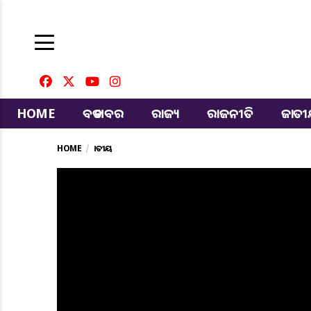
HOME
ବଡ ଖବର
ରାଜ୍ୟ
ରାଜନୀତି
ଜାତ
HOME
ଜାତୀୟ