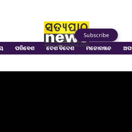
Subscribe
ୀୟ
ପରିବେଶ
ଦେଶ ବିଦେଶ
ମନୋରଞ୍ଜନ
ଅପ