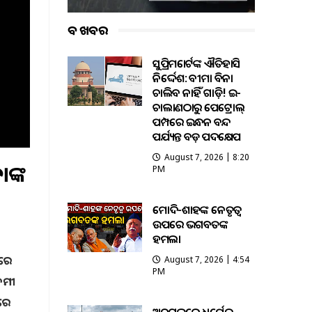
ବଡ ଖବର
ସୁପ୍ରିମକୋର୍ଟଙ୍କ ଐତିହାସିକ
ନିର୍ଦ୍ଦେଶ: ବୀମା ବିନା
ଚାଲିବ ନାହିଁ ଗାଡ଼ି! ଇ-
ଚାଲାଣଠାରୁ ପେଟ୍ରୋଲ୍
ପମ୍ପରେ ଇନ୍ଧନ ବନ୍ଦ
ପର୍ଯ୍ୟନ୍ତ ବଡ଼ ପଦକ୍ଷେପ
August 7, 2026 | 8:20
ଙ୍କ
PM
ମୋଦି-ଶାହଙ୍କ ନେତୃତ୍ୱ
ଉପରେ ଭଗବତଙ୍କ
ହମଲା
ୟରେ
August 7, 2026 | 4:54
PM
ଆଦମୀ
କରେ