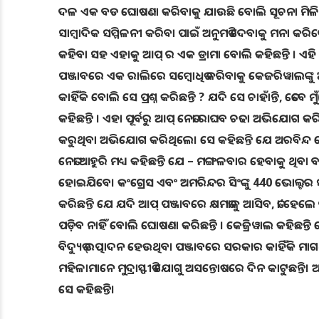
ଦଳ ଏକ ବଡ ଘୋଷଣା କରିବାକୁ ଯାଉଛି ବୋଲି ସୂଚନା ମିଳିଛି।
ସାମ୍ବାଦିକ ସମ୍ମିଳନୀ କରିବା ପାଇଁ ଅନୁମତି ଦେବାକୁ ମନା କ
କହିବା ସହ ଏହାକୁ ଆପ୍ ର ଏକ ଡ୍ରାମା ବୋଲି କହିଛନ୍ତି । ଏହି ଅ
ପଞ୍ଜାବରେ ଏକ ରାଲିରେ ସମ୍ବୋଧିତ କରିବାକୁ କେଜରିୱାଲଙ୍କୁ ଅନୁମ
କାହିଁକି ବୋଲି ସେ ପ୍ରଶ୍ନ କରିଛନ୍ତି ? ଯଦି ସେ ଚାହାଁନ୍ତି, ତେବ
କହିଛନ୍ତି । ଏହା ପୂର୍ବରୁ ଆପ୍ ନେତା ରାଘବ ଚଢା ଅଭିଯୋଗ କ
କରୁଥିବା ଅଭିଯୋଗ କରିଥିଲେ। ସେ କହିଛନ୍ତି ଯେ ଅରବିନ୍ଦ କ
ନେତା ଆହୁରି ମଧ୍ୟ କହିଛନ୍ତି ଯେ – ମଙ୍ଗଳବାର ହେବାକୁ ଥିବା
ହୋଇଯିବେ। କଂଗ୍ରେସ ଏବଂ ଅମରିନ୍ଦର ସିଂଙ୍କୁ 440 ଭୋଲ୍ଟର ସ
କରିଛନ୍ତି ଯେ ଯଦି ‌ଆପ୍‌ ପଞ୍ଜାବରେ କ୍ଷମତାକୁ ଆସିବ, ତା’ହେଲ
ପଡ଼ିବ ନାହିଁ ବୋଲି ଘୋଷଣା କରିଛନ୍ତି । କେଜ୍ରିୱାଲ କହିଛନ୍ତି 
ବିଦ୍ୟୁତ୍ ଉତ୍ପାଦନ ହେଉଥିବା ପଞ୍ଜାବରେ ସରକାର କାହିଁକି ମାଗଣ
ମହିଳାମାନେ ମୁଦ୍ରାସ୍ଫୀତି ଯୋଗୁ ଅସନ୍ତୋଷରେ ଦିନ କାଟୁଛନ୍ତି
ସେ କହିଛନ୍ତି।