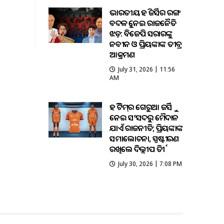
ଭାରତୀୟ ହକି ଜର୍ସିର ରଙ୍ଗ
ବଦଳକୁ ନେଇ ରାଜନୈତିକ
ଝଡ଼: ବିଜେପି ସରକାରଙ୍କୁ
ନବୀନ ଓ ପ୍ରିୟଙ୍କାଙ୍କ ତୀବ୍ର
ଆକ୍ରମଣ
July 31, 2026 | 11:56
AM
ହକି ଟିମ୍‌ର ଗେରୁଆ ଜର୍ସିକୁ
ନେଇ ସଂସଦରୁ ମୈଦାନ
ଯାଏଁ ରାଜନୀତି; ପ୍ରିୟଙ୍କାଙ୍କ
ସମାଲୋଚନା, ସ୍ପଷ୍ଟୀକରଣ
ରଖିଲେ ଦିଲ୍ଲୀପ ତିର୍କୀ
July 30, 2026 | 7:08 PM