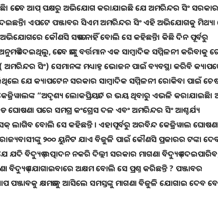
 ତେବେ ଆପ୍ ପକ୍ଷରୁ ଅଭିଯୋଗ କରାଯାଇଛି ଯେ ଅମରିନ୍ଦର ସିଂ ସରକାର ତାଙ
ରିଦେଇଛନ୍ତି। ଏପଟେ ପଞ୍ଜାବର ସିଏମ ଅମରିନ୍ଦର ସିଂ ଏହି ଅଭିଯୋଗକୁ ମିଥ୍ୟ
ଭିଯୋଗରେ କୌଣସି ସତ୍ୟତା ନାହିଁ ବୋଲି ସେ କହିଛନ୍ତି। କିଛି ଦିନ ପୂର୍ବରୁ
ତି ଦେଇଥିଲୁ, ତେବେ ତାଙ୍କୁ ବର୍ତ୍ତମାନ ଏକ ସାମ୍ବାଦିକ ସମ୍ମିଳନୀ କରିବାକୁ ର
େ ମୁଁ( ଅମରିନ୍ଦର ସିଂ) ସେମାନଙ୍କ ମଧ୍ୟାହ୍ନ ଭୋଜନ ପାଇଁ ବ୍ୟବସ୍ଥା କରିବି କ୍ୟା
ରିଥିଲେ ଯେ କ୍ୟାପଟେନ ସରକାର ସାମ୍ବାଦିକ ସମ୍ମିଳନୀ ରୋକିବା ପାଇଁ ଚେଷ୍
େଜ୍ରିୱାଲଙ୍କ “ଅଦୃଶ୍ୟ ଲୋକପ୍ରିୟତା” ର ଭୟ ଥିବାରୁ ଏଭଳି କରାଯାଇଛି। 
 ବଡ ଘୋଷଣା ପରେ ସମଗ୍ର କଂଗ୍ରେସ ଦଳ ଏବଂ ଅମରିନ୍ଦର ସିଂ ଆଶ୍ଚର୍ଯ୍ୟ
କ୍ ଲାଗିବ ବୋଲି ସେ କହିଛନ୍ତି । ଏହାପୂର୍ବରୁ ଅରବିନ୍ଦ କେଜ୍ରିୱାଲ ଘୋଷଣ
େ ରାଜ୍ୟବାସୀଙ୍କୁ ୨୦୦ ୟୁନିଟ ଯାଏ ବିଜୁଳି ପାଇଁ କୌଣସି ପ୍ରକାରର ଟଙ୍କା ଦେ
ଯେ ଯଦି ବିଦ୍ୟୁତ୍ ଉତ୍ପାଦନ ନକରି ଦିଲ୍ଲୀ ସରକାର ମାଗଣା ବିଦ୍ୟୁତ୍ ଦେଇପାରିବ
ା ବିଦ୍ୟୁତ୍ ଯୋଗାଇବାରେ ଅକ୍ଷମ ବୋଲି ସେ ପ୍ରଶ୍ନ କରିଛନ୍ତି ? ପଞ୍ଜାବର
। ଆପ ପଞ୍ଜାବକୁ କ୍ଷମତାକୁ ଆସିଲେ ସମସ୍ତଙ୍କୁ ମାଗଣା ବିଜୁଳି ଯୋଗାଇ ଦେବ ବ