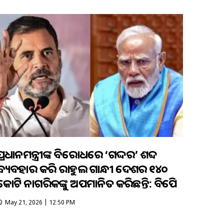
ପ୍ରଧାନମନ୍ତ୍ରୀଙ୍କ ବିରୋଧରେ ‘ଗଦ୍ଦର’ ଶବ୍ଦ
ବ୍ୟବହାର କରି ରାହୁଲ ଗାନ୍ଧୀ ଦେଶର ୧୪୦
କୋଟି ନାଗରିକଙ୍କୁ ଅପମାନିତ କରିଛନ୍ତି: ବିଜେପି
May 21, 2026 | 12:50 PM