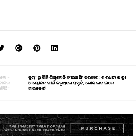
ହିଲେ –
କୁମ୍ଭ’ ରୁ କିଛି ଶିଖିଲେନି ତୀରଥ ସିଂ ସରକାର : ଚାରଧାମ ଯାତ୍ରା
ତାଙ୍କର
ଆୟୋଜନ ପାଇଁ କରୁଥିଲେ ପ୍ରସ୍ତୁତି, ରୋକ୍ ଲଗାଇଲେ
ହିଛି”
ହାଇକୋର୍ଟ