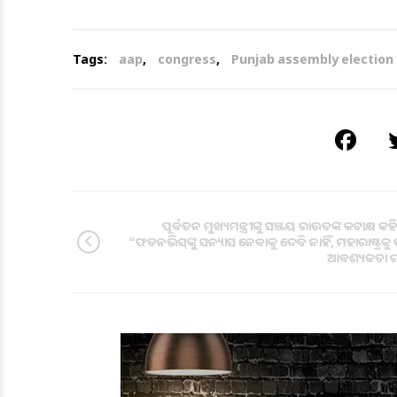
Tags:
aap
,
congress
,
Punjab assembly election
ପୂର୍ବତନ ମୁଖ୍ୟମନ୍ତ୍ରୀଙ୍କୁ ସଞ୍ଜୟ ରାଉତଙ୍କ କଟାକ୍ଷ କ
“ଫଡନଭିସ୍‌ଙ୍କୁ ସନ୍ୟାସ ନେବାକୁ ଦେବି ନାହିଁ, ମହାରାଷ୍ଟ୍ରକୁ 
ଆବଶ୍ୟକତା ର