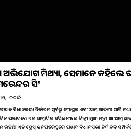
ବା ଅଭିଯୋଗ ମିଥ୍ୟା, ସେମାନେ କହିଲେ ତା
ଅମରେନ୍ଦର ସିଂ
ତୀୟ
ରାଜନୀତି
 ପଞ୍ଜାବ ବିଧାନସଭା ନିର୍ବାଚନ ପୂର୍ବରୁ କଂଗ୍ରେସ ଏବଂ ଆମ୍ ଆଦମୀ ପାର୍ଟି ମଧ୍
ପଞ୍ଜାବରେ ଏକ ସାମ୍ବାଦିକ ସମ୍ମିଳନୀରେ ଦିଲ୍ଲୀ ମୁଖ୍ୟମନ୍ତ୍ରୀ ତଥା ଆମ୍ 
ୟକ୍ରମ ରହିଛି। ଏହି ପ୍ରେସ୍ କନଫରେନ୍ସରେ ପଞ୍ଜାବ ବିଧାନସଭା ନିର୍ବାଚନ ସମ୍ପର୍