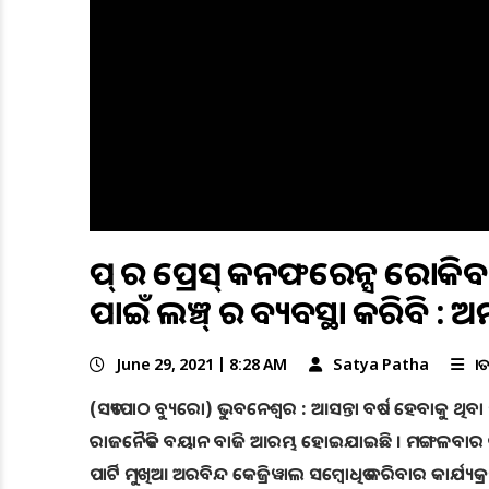
ଆପ୍ ର ପ୍ରେସ୍ କନଫରେନ୍ସ ରୋକି
ପାଇଁ ଲଞ୍ଚ୍ ର ବ୍ୟବସ୍ଥା କରିବି : 
June 29, 2021 | 8:28 AM
Satya Patha
ଜା
(ସତ୍ୟପାଠ ବ୍ୟୁରୋ) ଭୁବନେଶ୍ୱର : ଆସନ୍ତା ବର୍ଷ ହେବାକୁ ଥିବା
ରାଜନୈତିକ ବୟାନ ବାଜି ଆରମ୍ଭ ହୋଇଯାଇଛି । ମଙ୍ଗଳବାର ଦିନ 
ପାର୍ଟି ମୁଖିଆ ଅରବିନ୍ଦ କେଜ୍ରିୱାଲ ସମ୍ବୋଧିତ କରିବାର କାର୍ଯ୍