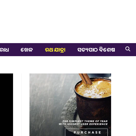
ରାଧ
ଖେଳ
ରଥ ଯାତ୍ରା
ସତ୍ୟପାଠ ବିଶେଷ