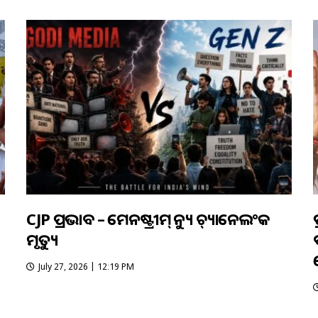
CJP ପ୍ରଭାବ – ମେନଷ୍ଟ୍ରୀମ୍ ନ୍ୟୁଜ୍ ଚ୍ୟାନେଲଂକ
ମୃତ୍ୟୁ
July 27, 2026 | 12:19 PM