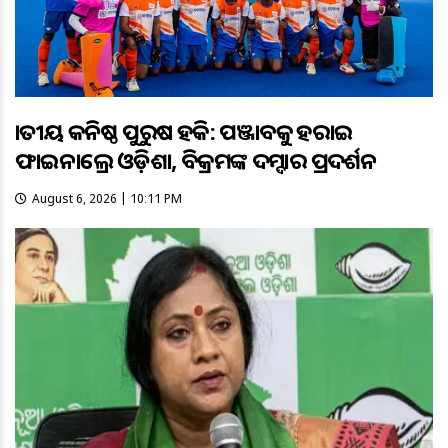
ଜାତୀୟ କନିଷ୍ଠ ପୁରୁଷ ହକି: ପଞ୍ଜାବକୁ ହରାଇ
ଫାଇନାଲ୍ରେ ଓଡ଼ିଶା, ବିକ୍ରମଙ୍କ ଦମ୍ଦାର ପ୍ରଦର୍ଶନ
August 6, 2026 | 10:11 PM