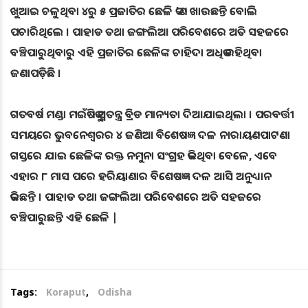
ଖୁଆଇ ଚଳୁଥିବା ୪ରୁ ୫ ପ୍ରଜାତିର ଛେଳି କ’ଣ ଖାଉଛନ୍ତି ବୋଲି
ପଚାରିଥିଲେ । ପାହାଡ ତଥା ଜଙ୍ଗଲିଆ ପରିବେଶରେ ଅତି ସହଜରେ
ବଞ୍ଚିପାରୁଥିବାରୁ ଏହି ପ୍ରଜାତିର ଛେଳିଙ୍କ ଚାହିଦା ଅଧିକ ରହିଥିବା
ଜଣାପଡ଼ିଛି ।
ଗତବର୍ଷ ମଣ୍ଡା ମଇଁଷିକୁ ସ୍ୱତନ୍ତ୍ର ବ୍ରିଡ ମାନ୍ୟତା ଦିଆଯାଇଥିଲା । ପରବର୍ତ୍ତୀ
ସମୟରେ ଭୁବନେଶ୍ୱରର ୪ ଜଣିଆ ବିଶେଷଜ୍ଞ ଦଳ ନାରାୟଣପାଟଣା
ଗସ୍ତରେ ଯାଇ ଛେଳିଙ୍କ ରକ୍ତ ନମୁନା ସଂଗ୍ରହ କରିଥିବା ବେଳେ, ଏବେ
ଏହାର ୮ ମାସ ପରେ ହରିୟାଣାର ବିଶେଷଜ୍ଞ ଦଳ ଆସି ଅନୁଧ୍ୟାନ
କରିଛନ୍ତି । ପାହାଡ ତଥା ଜଙ୍ଗଲିଆ ପରିବେଶରେ ଅତି ସହଜରେ
ବଞ୍ଚିପାରୁଛନ୍ତି ଏହି ଛେଳି |
Tags:
Koraput
,
Odisha