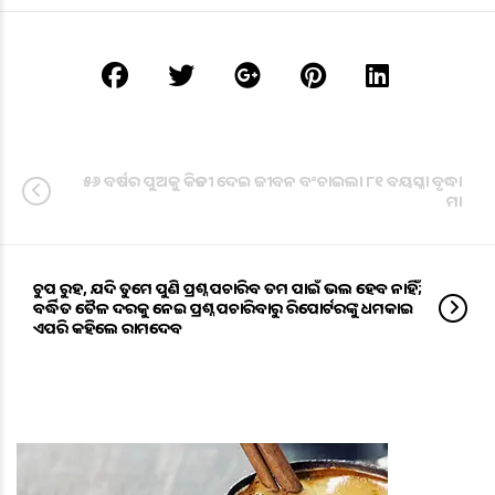
୫୬ ବର୍ଷର ପୁଅକୁ କିଡନୀ ଦେଇ ଜୀବନ ବଂଚାଇଲା ୮୧ ବୟସ୍କା ବୃଦ୍ଧା
ମା
ଚୁପ ରୁହ, ଯଦି ତୁମେ ପୁଣି ପ୍ରଶ୍ନ ପଚାରିବ ତମ ପାଇଁ ଭଲ ହେବ ନାହିଁ;
ବର୍ଦ୍ଧିତ ତୈଳ ଦରକୁ ନେଇ ପ୍ରଶ୍ନ ପଚାରିବାରୁ ରିପୋର୍ଟରଙ୍କୁ ଧମକାଇ
ଏପରି କହିଲେ ରାମଦେବ