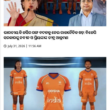
ଭାରତୀୟ ହକି ଜର୍ସିର ରଙ୍ଗ ବଦଳକୁ ନେଇ ରାଜନୈତିକ ଝଡ଼: ବିଜେପି
ସରକାରଙ୍କୁ ନବୀନ ଓ ପ୍ରିୟଙ୍କାଙ୍କ ତୀବ୍ର ଆକ୍ରମଣ
July 31, 2026 | 11:56 AM