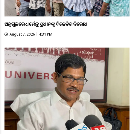
ଅନୁଗୁଳରେ ଧର୍ମେନ୍ଦ୍ର ପ୍ରଧାନଙ୍କୁ ବିଜେଡିର ବିରୋଧ
August 7, 2026 | 4:31 PM