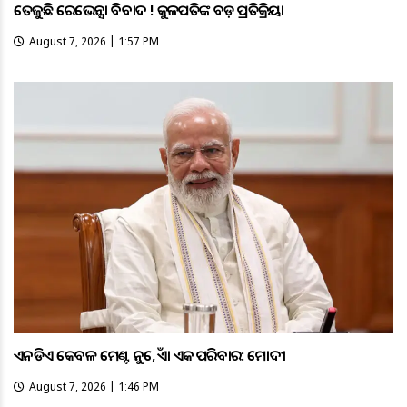
ତେଜୁଛି ରେଭେନ୍ସା ବିବାଦ ! କୁଳପତିଙ୍କ ବଡ଼ ପ୍ରତିକ୍ରିୟା
August 7, 2026 | 1:57 PM
ଏନଡିଏ କେବଳ ମେଣ୍ଟ ନୁହେଁ, ଏହା ଏକ ପରିବାର: ମୋଦୀ
August 7, 2026 | 1:46 PM