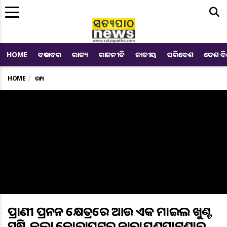
Me
HOME
ବଡ ଖବର
ରାଜ୍ୟ
ରାଜନୀତି
ଜାତୀୟ
ପରିବେଶ
ଦେଶ ବ
HOME
ରାଜ୍ୟ
ପ୍ରାଣୀ ପ୍ରଜନନ କ୍ଷେତ୍ରରେ ଆଉ ଏକ ମାଇଲ ଖୁଣ୍ଟ
ସୃଷ୍ଟି କଲା କୋରାପୁଟର ନାରାୟଣପାଟଣାର