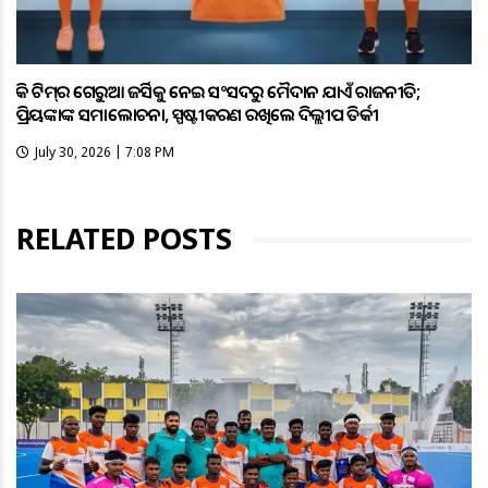
ହକି ଟିମ୍‌ର ଗେରୁଆ ଜର୍ସିକୁ ନେଇ ସଂସଦରୁ ମୈଦାନ ଯାଏଁ ରାଜନୀତି;
ପ୍ରିୟଙ୍କାଙ୍କ ସମାଲୋଚନା, ସ୍ପଷ୍ଟୀକରଣ ରଖିଲେ ଦିଲ୍ଲୀପ ତିର୍କୀ
July 30, 2026 | 7:08 PM
RELATED POSTS