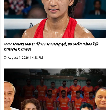
କମନ୍ ୱେଲଥ୍ ଗେମ୍ସ: ବକ୍ସିଂରେ ଭାରତକୁ ସ୍ବର୍ଣ୍ଣ, ୫୪ କେଜି ବର୍ଗରେ ପ୍ରିତି
ପାୱାରଙ୍କ ସଫଳତା
August 1, 2026 | 4:58 PM