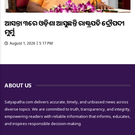
ଆସନ୍ତା ୩ରେ ଓଡ଼ିଶା ଆସୁଛନ୍ତି ରାଷ୍ଟ୍ରପତି ଦ୍ରୌପଦୀ
ମୁର୍ମୁ
August 1, 2026 | 5:17 PM
ABOUT US
Satyapatha.com delivers accurate, timely, and unbiased news across
diverse topics. We are committed to truth, transparency, and integrity,
empowering readers with reliable information that informs, educates,
and inspires responsible decision-making.