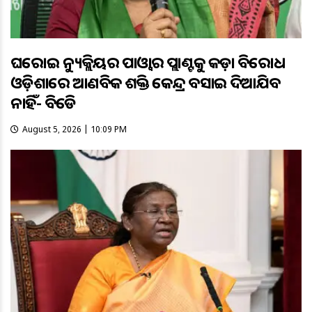
ଘରୋଇ ନ୍ୟୁକ୍ଲିୟର ପାଓ୍ବାର ପ୍ଲାଣ୍ଟକୁ କଡ଼ା ବିରୋଧ
ଓଡ଼ିଶାରେ ଆଣବିକ ଶକ୍ତି କେନ୍ଦ୍ର ବସାଇ ଦିଆଯିବ
ନାହିଁ- ବିଜେଡି
August 5, 2026 | 10:09 PM