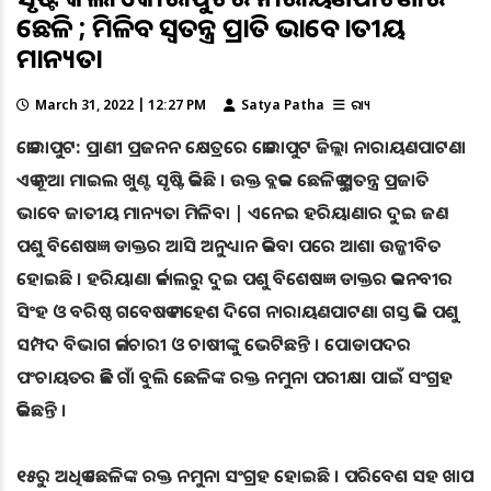
ଛେଳି ; ମିଳିବ ସ୍ୱତନ୍ତ୍ର ପ୍ରଜାତି ଭାବେ ଜାତୀୟ
ମାନ୍ୟତା
March 31, 2022 | 12:27 PM
Satya Patha
ରାଜ୍ୟ
କୋରାପୁଟ: ପ୍ରାଣୀ ପ୍ରଜନନ କ୍ଷେତ୍ରରେ କୋରାପୁଟ ଜିଲ୍ଲା ନାରାୟଣପାଟଣା
ଏକ ନୂଆ ମାଇଲ ଖୁଣ୍ଟ ସୃଷ୍ଟି କରିଛି । ଉକ୍ତ ବ୍ଲକର ଛେଳିକୁ ସ୍ୱତନ୍ତ୍ର ପ୍ରଜାତି
ଭାବେ ଜାତୀୟ ମାନ୍ୟତା ମିଳିବା | ଏନେଇ ହରିୟାଣାର ଦୁଇ ଜଣ
ପଶୁ ବିଶେଷଜ୍ଞ ଡାକ୍ତର ଆସି ଅନୁଧ୍ୟାନ କରିବା ପରେ ଆଶା ଉଜ୍ଜୀବିତ
ହୋଇଛି । ହରିୟାଣା କର୍ନାଲରୁ ଦୁଇ ପଶୁ ବିଶେଷଜ୍ଞ ଡାକ୍ତର କରନବୀର
ସିଂହ ଓ ବରିଷ୍ଠ ଗବେଷକ ମହେଶ ଦିଗେ ନାରାୟଣପାଟଣା ଗସ୍ତ କରି ପଶୁ
ସମ୍ପଦ ବିଭାଗ କର୍ମଚାରୀ ଓ ଚାଷୀଙ୍କୁ ଭେଟିଛନ୍ତି । ପୋଡାପଦର
ପଂଚାୟତର କିଛି ଗାଁ ବୁଲି ଛେଳିଙ୍କ ରକ୍ତ ନମୁନା ପରୀକ୍ଷା ପାଇଁ ସଂଗ୍ରହ
କରିଛନ୍ତି ।
୧୫ରୁ ଅଧିକ ଛେଳିଙ୍କ ରକ୍ତ ନମୁନା ସଂଗ୍ରହ ହୋଇଛି । ପରିବେଶ ସହ ଖାପ