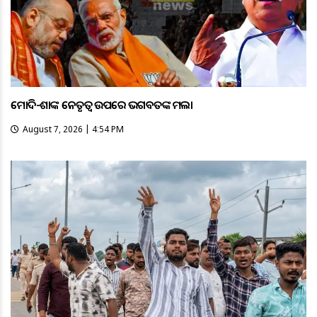
ମୋଦି-ଶାହଙ୍କ ନେତୃତ୍ୱ ଉପରେ ଭଗବତଙ୍କ ହମଲା
August 7, 2026 | 4:54 PM