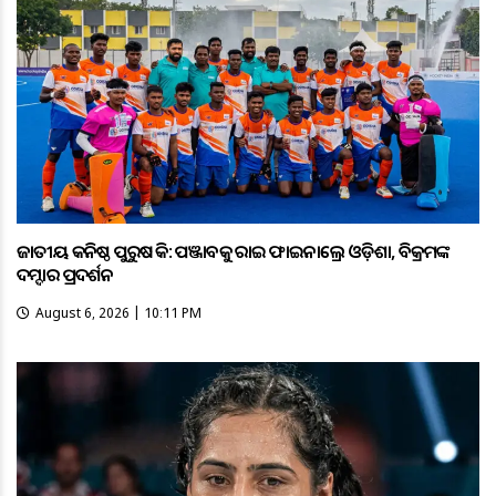
ଜାତୀୟ କନିଷ୍ଠ ପୁରୁଷ ହକି: ପଞ୍ଜାବକୁ ହରାଇ ଫାଇନାଲ୍ରେ ଓଡ଼ିଶା, ବିକ୍ରମଙ୍କ
ଦମ୍ଦାର ପ୍ରଦର୍ଶନ
August 6, 2026 | 10:11 PM