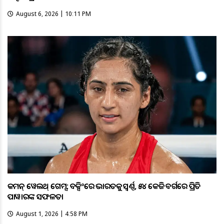
August 6, 2026 | 10:11 PM
କମନ୍ ୱେଲଥ୍ ଗେମ୍ସ: ବକ୍ସିଂରେ ଭାରତକୁ ସ୍ବର୍ଣ୍ଣ, ୫୪ କେଜି ବର୍ଗରେ ପ୍ରିତି
ପାୱାରଙ୍କ ସଫଳତା
August 1, 2026 | 4:58 PM