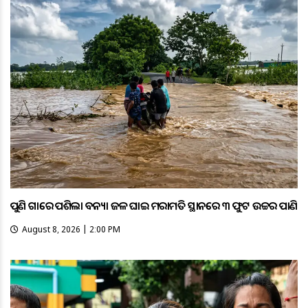
ପୁଣି ଗାଁରେ ପଶିଲା ବନ୍ୟା ଜଳ ଘାଇ ମରାମତି ସ୍ଥାନରେ ୩ ଫୁଟ ଉଚ୍ଚର ପାଣି
August 8, 2026 | 2:00 PM