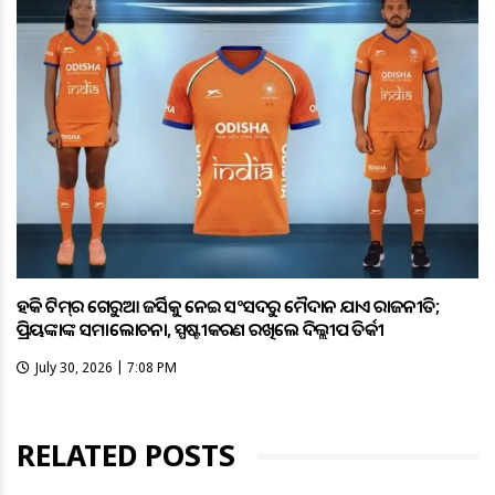
ହକି ଟିମ୍‌ର ଗେରୁଆ ଜର୍ସିକୁ ନେଇ ସଂସଦରୁ ମୈଦାନ ଯାଏଁ ରାଜନୀତି;
ପ୍ରିୟଙ୍କାଙ୍କ ସମାଲୋଚନା, ସ୍ପଷ୍ଟୀକରଣ ରଖିଲେ ଦିଲ୍ଲୀପ ତିର୍କୀ
July 30, 2026 | 7:08 PM
RELATED POSTS