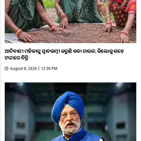
ଆଦିବାସୀ ମହିଳାଙ୍କୁ ସ୍ଵାବଲମ୍ଵୀ କରୁଛି କଳା ଚାଉଳ, କିଲୋକୁ ଶହେ
ଟଙ୍କାରେ ବିକ୍ରି
August 8, 2026 | 12:30 PM