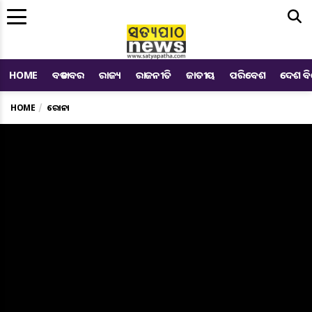
Me
HOME
ବଡ ଖବର
ରାଜ୍ୟ
ରାଜନୀତି
ଜାତୀୟ
ପରିବେଶ
ଦେଶ ବ
HOME
କରୋନା