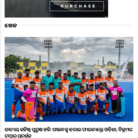
ଖେଳ
ଜାତୀୟ କନିଷ୍ଠ ପୁରୁଷ ହକି: ପଞ୍ଜାବକୁ ହରାଇ ଫାଇନାଲ୍ରେ ଓଡ଼ିଶା, ବିକ୍ରମଙ୍କ
ଦମ୍ଦାର ପ୍ରଦର୍ଶନ