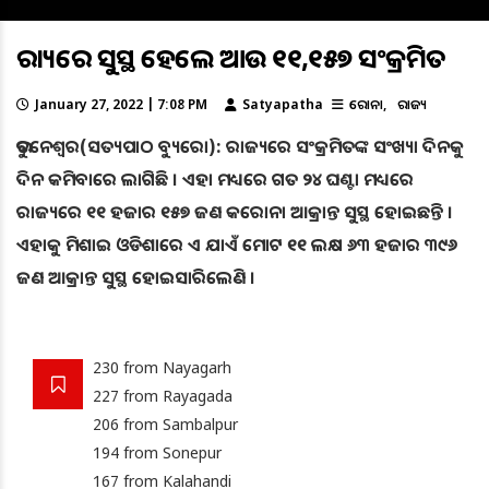
ରାଜ୍ୟରେ ସୁସ୍ଥ ହେଲେ ଆଉ ୧୧,୧୫୭ ସଂକ୍ରମିତ
January 27, 2022 | 7:08 PM
Satyapatha
କରୋନା
ରାଜ୍ୟ
ଭୁବନେଶ୍ୱର(ସତ୍ୟପାଠ ବ୍ୟୁରୋ): ରାଜ୍ୟରେ ସଂକ୍ରମିତଙ୍କ ସଂଖ୍ୟା ଦିନକୁ
ଦିନ କମିବାରେ ଲାଗିଛି । ଏହା ମଧ୍ୟରେ ଗତ ୨୪ ଘଣ୍ଟା ମଧ୍ୟରେ
ରାଜ୍ୟରେ ୧୧ ହଜାର ୧୫୭ ଜଣ କରୋନା ଆକ୍ରାନ୍ତ ସୁସ୍ଥ ହୋଇଛନ୍ତି ।
ଏହାକୁ ମିଶାଇ ଓଡିଶାରେ ଏ ଯାଏଁ ମୋଟ ୧୧ ଲକ୍ଷ ୬୩ ହଜାର ୩୯୬
ଜଣ ଆକ୍ରାନ୍ତ ସୁସ୍ଥ ହୋଇସାରିଲେଣି ।
230 from Nayagarh
227 from Rayagada
206 from Sambalpur
194 from Sonepur
167 from Kalahandi