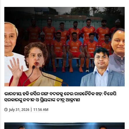
ଭାରତୀୟ ହକି ଜର୍ସିର ରଙ୍ଗ ବଦଳକୁ ନେଇ ରାଜନୈତିକ ଝଡ଼: ବିଜେପି
ସରକାରଙ୍କୁ ନବୀନ ଓ ପ୍ରିୟଙ୍କାଙ୍କ ତୀବ୍ର ଆକ୍ରମଣ
July 31, 2026 | 11:56 AM