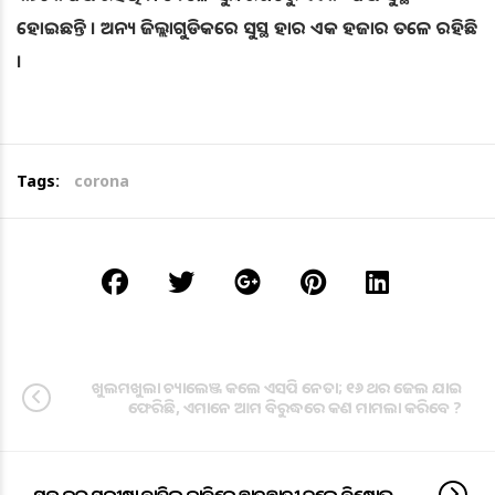
ହୋଇଛନ୍ତି । ଅନ୍ୟ ଜିଲ୍ଲାଗୁଡିକରେ ସୁସ୍ଥ ହାର ଏକ ହଜାର ତଳେ ରହିଛି
।
Tags:
corona
ଖୁଲମଖୁଲା ଚ୍ୟାଲେଞ୍ଜ କଲେ ଏସପି ନେତା; ୧୬ ଥର ଜେଲ ଯାଇ
ଫେରିଛି, ଏମାନେ ଆମ ବିରୁଦ୍ଧରେ କଣ ମାମଲା କରିବେ ?
ଯୁକ୍ତ ଦୁଇ ପରୀକ୍ଷା ବାତିଲ ଦାବିରେ ଛାତ୍ରଛାତ୍ରୀ କଲେ ବିକ୍ଷୋଭ