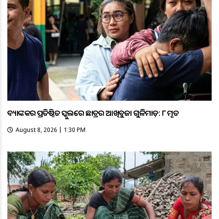
ବ୍ୟାଙ୍କକର ପ୍ରତିଷ୍ଠିତ ସ୍କୁଲରେ ଛାତ୍ରର ଆଖିବୁଜା ଗୁଳିମାଡ଼: ୮ ମୃତ
August 8, 2026 | 1:30 PM