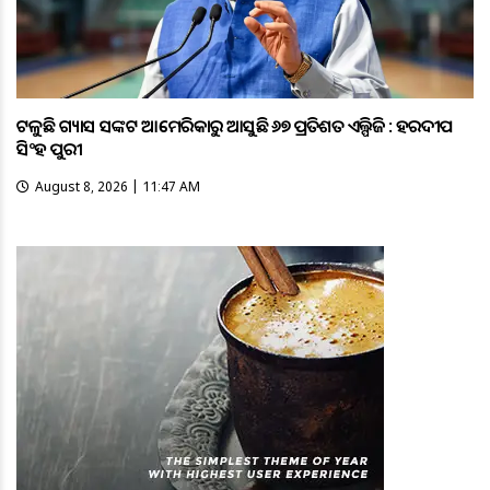
ଟଳୁଛି ଗ୍ୟାସ ସଙ୍କଟ ଆମେରିକାରୁ ଆସୁଛି ୬୭ ପ୍ରତିଶତ ଏଲ୍ପିଜି : ହରଦୀପ
ସିଂହ ପୁରୀ
August 8, 2026 | 11:47 AM