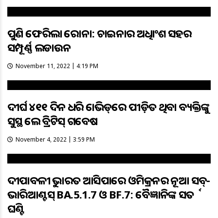
ପୁଣି ଫେରିଲା କରୋନା: ଚାଇନାର ଅଧିକାଂଶ ସହର
ସମ୍ପୂର୍ଣ୍ଣ ଲକଡାଉନ
November 11, 2022 | 4:19 PM
ଦୀର୍ଘ ୪୧୧ ଦିନ ଧରି କୋଭିଡ୍‌ରେ ପୀଡ଼ିତ ଥିବା ବ୍ୟକ୍ତିଙ୍କୁ
ସୁସ୍ଥ କଲେ ବ୍ରିଟିସ୍‌ ଗବେଷକ
November 4, 2022 | 3:59 PM
ଦୀପାବଳୀକୁ ଭାରତ ଆସିପାରେ ଓମିକ୍ରନର ନୂଆ ସବ୍-
ଭାରିଆଣ୍ଟସ୍ BA.5.1.7 ଓ BF.7: ବୈଜ୍ଞାନିକଙ୍କ ସତର୍କ
ଘଣ୍ଟି