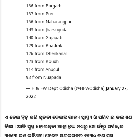
166 from Bargarh
157 from Puri
156 from Nabarangpur
143 from Jharsuguda
140 from Gajapati
129 from Bhadrak
126 from Dhenkanal
123 from Boudh
114 from Anugul
93 from Nuapada
— H & FW Dept Odisha (@HFWOdisha)
January 27,
2022
ଏ ନେଇ ଟ୍ବିଟ୍ କରି ସୂଚନା ଦେଇଛି ରାଜ୍ୟ ସ୍ବାସ୍ଥ୍ୟ ଓ ପରିବାର କଲ୍ୟାଣ
ବିଭାଗ । ଆଜି ସୁସ୍ଥ ହୋଇଥିବା ଆକ୍ରାନ୍ତଙ୍କ ମଧ୍ୟରୁ ଖୋର୍ଦ୍ଧାରୁ ସର୍ବାଧିକ
୩୬୫୩ ଜଣ ରହିଥିବା ବେଳେ ସୁନ୍ଦରଗଡରୁ ୧୧୩୦ ଜଣ ସୁସ୍ଥ