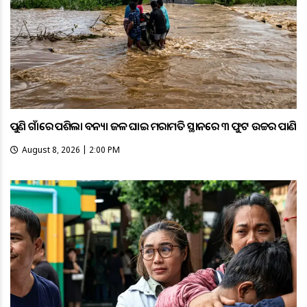
ପୁଣି ଗାଁରେ ପଶିଲା ବନ୍ୟା ଜଳ ଘାଇ ମରାମତି ସ୍ଥାନରେ ୩ ଫୁଟ ଉଚ୍ଚର ପାଣି
August 8, 2026 | 2:00 PM