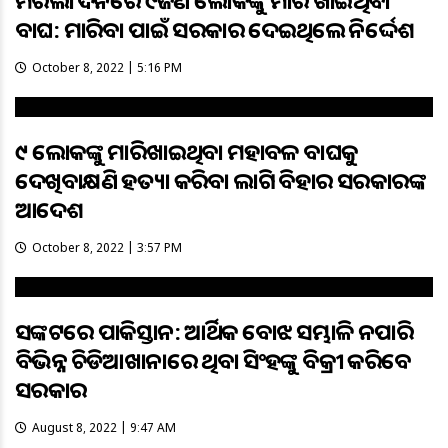
ମରିଲା ୬ଦିନରେ ୯ଜଣ ଲୋକଙ୍କୁ ମାରି ଖାଇଥିବା
ବାଘ: ମାରିବା ପାଇଁ ସରକାର ଦେଇଥିଲେ ନିର୍ଦ୍ଦେଶ
October 8, 2022 | 5:16 PM
୯ ଲୋକଙ୍କୁ ମାରିଖାଇଥିବା ମହାବଳ ବାଘକୁ
ଦେଖିବାକ୍ଷଣି ହତ୍ୟା କରିବା ଲାଗି ବିହାର ସରକାରଙ୍କ
ଆଦେଶ
October 8, 2022 | 3:57 PM
ସଙ୍କଟରେ ପାକିସ୍ତାନ: ଆର୍ଥିକ ବୋଝ ସମ୍ଭାଳି ନପାରି
ବିଭିନ୍ନ ଚିଡିଆଖାନାରେ ଥିବା ସିଂହଙ୍କୁ ବିକ୍ରୀ କରିବେ
ସରକାର
August 8, 2022 | 9:47 AM