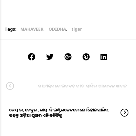
Tags:
MAHAVEER
,
ODIDHA
,
tiger
ପାଠ୍ୟକ୍ରମରେ ଭଗବତ୍ ଗୀତା ସାମିଲ ଆବେଦନ ଖାରଜ
ଚେୟାର, ଟେବୁଲ, ରାସ୍ତା ବି ଇଣ୍ଟରନେଟରେ ଯୋଡି ହୋଇପାରିବ,
ପଢ଼ନ୍ତୁ ଓଡ଼ିଆ ପୁଅର ଏହି ବହିଟିକୁ