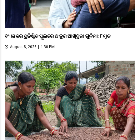
ବ୍ୟାଙ୍କକର ପ୍ରତିଷ୍ଠିତ ସ୍କୁଲରେ ଛାତ୍ରର ଆଖିବୁଜା ଗୁଳିମାଡ଼: ୮ ମୃତ
August 8, 2026 | 1:30 PM