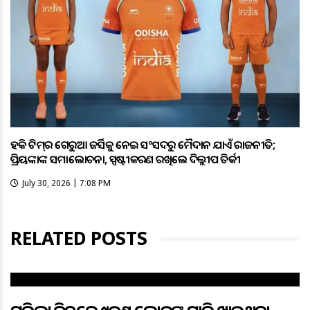
ହକି ଟିମ୍‌ର ଗେରୁଆ ଜର୍ସିକୁ ନେଇ ସଂସଦରୁ ମୈଦାନ ଯାଏଁ ରାଜନୀତି;
ପ୍ରିୟଙ୍କାଙ୍କ ସମାଲୋଚନା, ସ୍ପଷ୍ଟୀକରଣ ରଖିଲେ ଦିଲ୍ଲୀପ ତିର୍କୀ
July 30, 2026 | 7:08 PM
RELATED POSTS