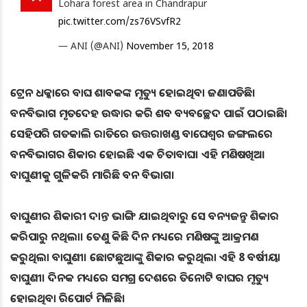
Lohara forest area in Chandrapur
pic.twitter.com/zs76VSvfR2
— ANI (@ANI)
November 15, 2018
ଟ୍ରେନ ଧକ୍କାରେ ବାଘ ଶାବକଙ୍କ ମୃତ୍ୟୁ ହୋଇଥିବା ଜଣାପଡିଛି।
ବନବିଭାଗ ମୃତଦେହ ଉଦ୍ଧାର କରି ଶବ ବ୍ୟବଚ୍ଛେଦ ପାଇଁ ପଠାଇଛି।
ସେହିପରି ଗତକାଲି ରାତିରେ ଉତ୍ତରାଖଣ୍ଡ ବାଘେଶ୍ବର ଜଙ୍ଗଲରେ
ବନବିଭାଗର ଶିକାର ହୋଇଛି ଏକ ଚିତାବାଘ। ଏହି ମଣିଷଖିଆ
ବାଘୁଣୀକୁ ଗୁଳିକରି ମାରିଛି ବନ ବିଭାଗ।
ବାଘୁଣୀର ଶିକାରୀ ଦାନ୍ତ ଭାଙ୍ଗି ଯାଇଥିବାରୁ ସେ ବନ୍ୟଜନ୍ତୁ ଶିକାର
କରିପାରୁ ନଥିଲା। ତେଣୁ କିଛି ଦିନ ମଧ୍ୟରେ ମଣିଷଙ୍କୁ ଆକ୍ରମଣ
କରୁଥିଲା ବାଘୁଣୀ। ଛୋଟଛୁଆଙ୍କୁ ଶିକାର କରୁଥିଲା ଏହି 8 ବର୍ଷୀୟା
ବାଘୁଣୀ। ଦିନକ ମଧ୍ୟରେ ସମଗ୍ର ଦେଶରେ ତିନୋଟି ବାଘର ମୃତ୍ୟୁ
ହୋଇଥିବା ରିପୋର୍ଟ ମିଳିଛି।