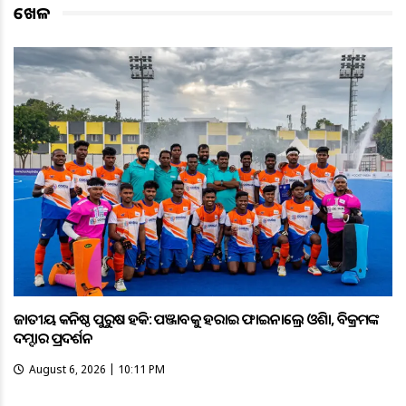
ଖେଳ
ଜାତୀୟ କନିଷ୍ଠ ପୁରୁଷ ହକି: ପଞ୍ଜାବକୁ ହରାଇ ଫାଇନାଲ୍ରେ ଓଡ଼ିଶା, ବିକ୍ରମଙ୍କ
ଦମ୍ଦାର ପ୍ରଦର୍ଶନ
August 6, 2026 | 10:11 PM