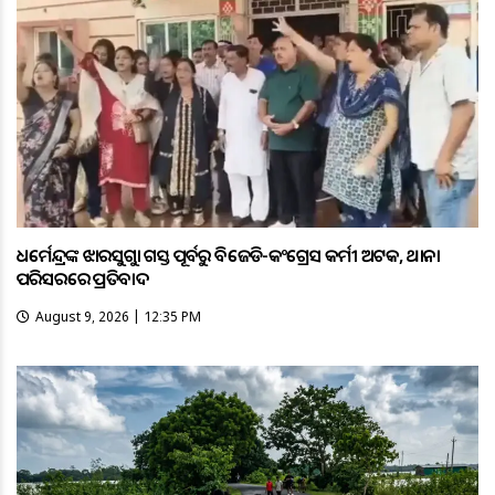
ଧର୍ମେନ୍ଦ୍ରଙ୍କ ଝାରସୁଗୁଡ଼ା ଗସ୍ତ ପୂର୍ବରୁ ବିଜେଡି-କଂଗ୍ରେସ କର୍ମୀ ଅଟକ, ଥାନା
ପରିସରରେ ପ୍ରତିବାଦ
August 9, 2026 | 12:35 PM