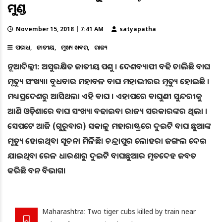
ମୁଣ୍ଡ
November 15, 2018 | 7:41 AM
satyapatha
ଅପରାଧ
ଜାତୀୟ
ମୁଖ୍ୟ ଖବର
ରାଜ୍ୟ
ନୂଆଦିଲ୍ଲୀ: ଅସୁରକ୍ଷିତ ଜାତୀୟ ପଶୁ । ଦେଶବ୍ୟାପୀ ବଢି ଚାଲିଛି ବାଘ
ମୃତ୍ୟୁ ସଂଖ୍ୟା। ବୁଧବାର ମହାବଳ ବାଘ ମହାଭୀରର ମୃତ୍ୟୁ ହୋଇଛି ।
ମଧ୍ୟପ୍ରଦେଶରୁ ଆସିଥଲା ଏହି ବାଘ । ଏହାପରେ ବାଘୁଣୀ ସୁନ୍ଦରୀକୁ
ଆଣି ଓଡ଼ିଶାରେ ବାଘ ସଂଖ୍ୟା ବଢାଇବା ରାଜ୍ୟ ସରକାରଙ୍କର ଥିଲା ।
ସେପଟେ ଆଜି (ଗୁରୁବାର) ସକାଳୁ ମହାରାଷ୍ଟ୍ରରେ ଦୁଇଟି ବାଘ ଛୁଆଙ୍କ
ମୃତ୍ୟୁ ହୋଇଥିବା ସୂଚନା ମିଳିଛି। ଚନ୍ଦ୍ରାପୁର ଲୋହରା ଜଙ୍ଗଲ ଦେଇ
ଯାଇଥିବା ରେଳ ଧାରଣାରୁ ଦୁଇଟି ବାଘଛୁଆର ମୃତଦେହ ଜବତ
କରିଛି ବନ ବିଭାଗ।
Maharashtra: Two tiger cubs killed by train near