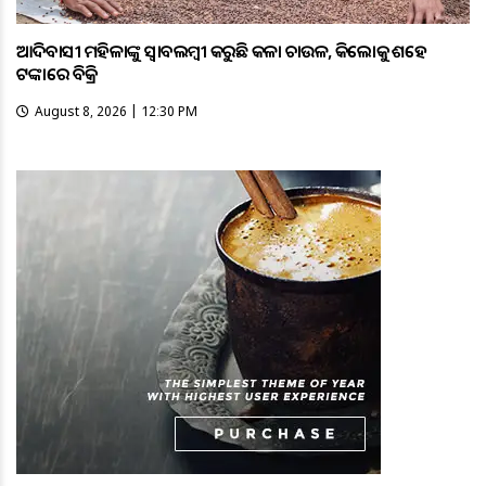
ଆଦିବାସୀ ମହିଳାଙ୍କୁ ସ୍ଵାବଲମ୍ଵୀ କରୁଛି କଳା ଚାଉଳ, କିଲୋକୁ ଶହେ
ଟଙ୍କାରେ ବିକ୍ରି
August 8, 2026 | 12:30 PM