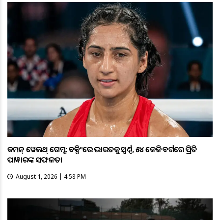
କମନ୍ ୱେଲଥ୍ ଗେମ୍ସ: ବକ୍ସିଂରେ ଭାରତକୁ ସ୍ବର୍ଣ୍ଣ, ୫୪ କେଜି ବର୍ଗରେ ପ୍ରିତି
ପାୱାରଙ୍କ ସଫଳତା
August 1, 2026 | 4:58 PM