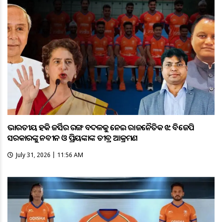
ଭାରତୀୟ ହକି ଜର୍ସିର ରଙ୍ଗ ବଦଳକୁ ନେଇ ରାଜନୈତିକ ଝଡ଼: ବିଜେପି
ସରକାରଙ୍କୁ ନବୀନ ଓ ପ୍ରିୟଙ୍କାଙ୍କ ତୀବ୍ର ଆକ୍ରମଣ
July 31, 2026 | 11:56 AM