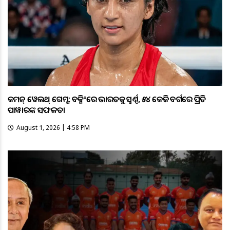
କମନ୍ ୱେଲଥ୍ ଗେମ୍ସ: ବକ୍ସିଂରେ ଭାରତକୁ ସ୍ବର୍ଣ୍ଣ, ୫୪ କେଜି ବର୍ଗରେ ପ୍ରିତି
ପାୱାରଙ୍କ ସଫଳତା
August 1, 2026 | 4:58 PM