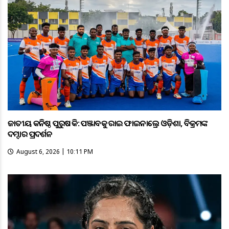
ଜାତୀୟ କନିଷ୍ଠ ପୁରୁଷ ହକି: ପଞ୍ଜାବକୁ ହରାଇ ଫାଇନାଲ୍ରେ ଓଡ଼ିଶା, ବିକ୍ରମଙ୍କ
ଦମ୍ଦାର ପ୍ରଦର୍ଶନ
August 6, 2026 | 10:11 PM