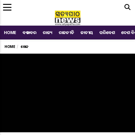
Me
HOME
ବଡ ଖବର
ରାଜ୍ୟ
ରାଜନୀତି
ଜାତୀୟ
ପରିବେଶ
ଦେଶ ବ
HOME
ଖେଳ