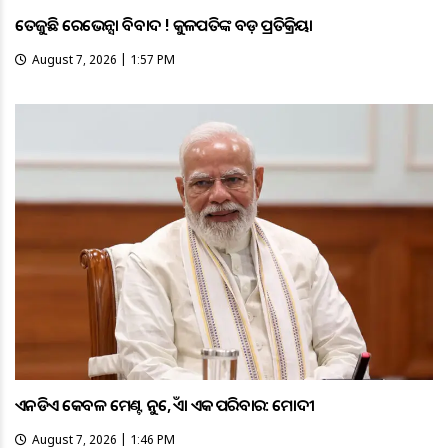
ତେଜୁଛି ରେଭେନ୍ସା ବିବାଦ ! କୁଳପତିଙ୍କ ବଡ଼ ପ୍ରତିକ୍ରିୟା
August 7, 2026 | 1:57 PM
ଏନଡିଏ କେବଳ ମେଣ୍ଟ ନୁହେଁ, ଏହା ଏକ ପରିବାର: ମୋଦୀ
August 7, 2026 | 1:46 PM