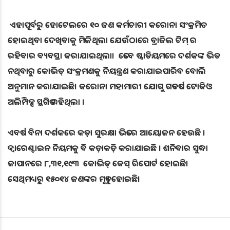
ଏହାପୂର୍ବରୁ ହୋଟେଲରେ ୧୦ ଜଣ କର୍ମଚାରୀ କରୋନା ସଂକ୍ରମିତ
ହୋଇଥିବା ଦେଖିବାକୁ ମିଳିଥିଲା ଯେଉଁଠାରେ ବ୍ରାଜିଲ ଟିମ୍ ର
ରହିବାର ବ୍ୟବସ୍ଥା କରାଯାଇଥିଲା। ତେବେ ଷ୍ଟାଡିୟମରେ ଦର୍ଶକଙ୍କ ଭିଡ
ନଥିବାରୁ କୋଭିଡ୍ ସଂକ୍ରମଣକୁ ନିୟନ୍ତ୍ରଣ କରାଯାଇପାରିବ ବୋଲି
ଅନୁମାନ କରାଯାଇଛି। କରୋନା ମହାମାରୀ ଯୋଗୁ ଗତବର୍ଷ ଟୋକିଓ
ଅଲିମ୍ପିକ୍ସ ସ୍ଥଗିତ ରହିଥିଲା ।
ଏବର୍ଷ ବିନା ଦର୍ଶକରେ କଡ଼ା ସୁରକ୍ଷା ଭିତରେ ଆୟୋଜନ ହେଉଛି ।
କ୍ୱାରେଣ୍ଟାଇନ ନିୟମକୁ ବି କଡ଼ାକଡ଼ି କରାଯାଇଛି । ଶନିବାର ସୁଦ୍ଧା
ଜାପାନରେ ୮,୩୧,୧୯୩ କୋଭିଡ୍ କେସ୍ ରିପୋର୍ଟ ହୋଇଛି।
ସେଥିମଧ୍ୟରୁ ୧୫୦୧୪ ଜଣଙ୍କର ମୃତ୍ୟୁ ହୋଇଛି।