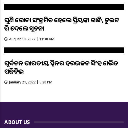
ପୁଣି କରୋନା ସଂକ୍ରମିତ ହେଲେ ପ୍ରିୟଙ୍କା ଗାନ୍ଧି, ଟୁଇଟ
କରି ଦେଲେ ସୂଚନା
August 10, 2022 | 11:30 AM
ପୂର୍ବତନ ଭାରତୀୟ ସ୍ପିନର ହରଭଜନ ସିଂହ କୋଭିଡ
ପଜିଟିଭ
January 21, 2022 | 5:20 PM
ABOUT US