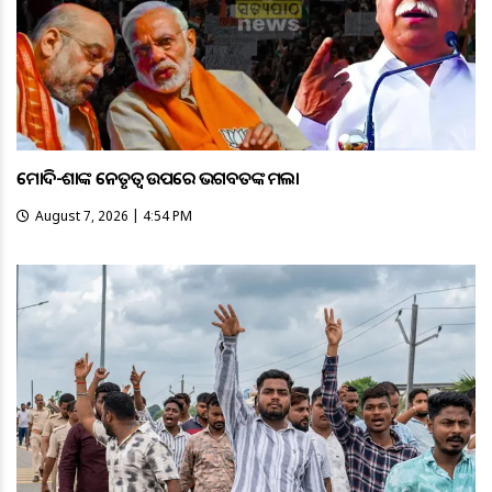
ମୋଦି-ଶାହଙ୍କ ନେତୃତ୍ୱ ଉପରେ ଭଗବତଙ୍କ ହମଲା
August 7, 2026 | 4:54 PM