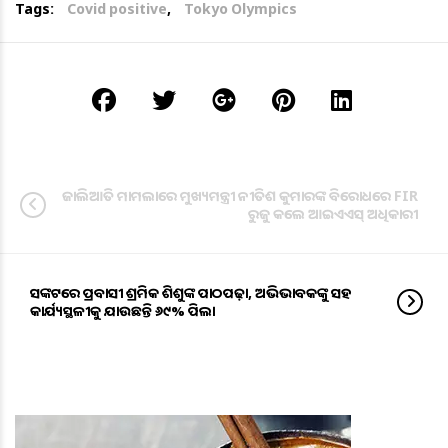
Tags:
Covid positive
,
Tokyo Olympics
ଜାଲିଆତି ମାମଲାରେ ମୁଖ୍ୟମନ୍ତ୍ରୀ ନୀତିଶ କୁମାରଙ୍କ ବିରୋଧରେ FIR
ରୁଜୁ କଲେ ଆଇଏଏସ୍ ଅଧିକାରୀ
ସଙ୍କଟରେ ପ୍ରବାସୀ ଶ୍ରମିକ ଶିଶୁଙ୍କ ପାଠପଢ଼ା, ଅଭିଭାବକଙ୍କୁ ସହ
କାର୍ଯ୍ୟସ୍ଥଳୀକୁ ଯାଉଛନ୍ତି ୬୯% ପିଲା