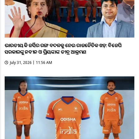
ଭାରତୀୟ ହକି ଜର୍ସିର ରଙ୍ଗ ବଦଳକୁ ନେଇ ରାଜନୈତିକ ଝଡ଼: ବିଜେପି
ସରକାରଙ୍କୁ ନବୀନ ଓ ପ୍ରିୟଙ୍କାଙ୍କ ତୀବ୍ର ଆକ୍ରମଣ
July 31, 2026 | 11:56 AM