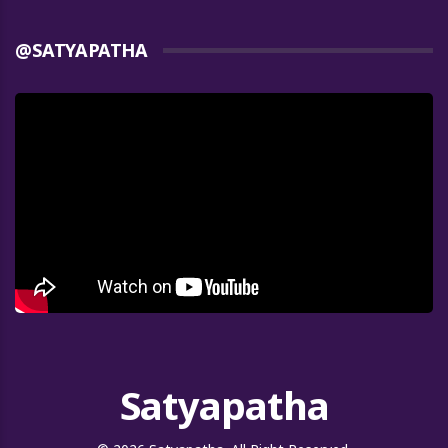
@SATYAPATHA
Satyapatha