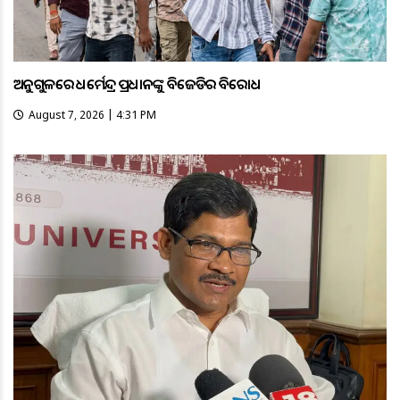
ଅନୁଗୁଳରେ ଧର୍ମେନ୍ଦ୍ର ପ୍ରଧାନଙ୍କୁ ବିଜେଡିର ବିରୋଧ
August 7, 2026 | 4:31 PM