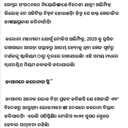
ଗେମ୍ସର ସଂଗଠନରେ ନିୟୋଜିତ ଜଣେ ବିଦେଶୀ ଯାତ୍ରୀ ଅଲିମ୍ପିକ୍
ଭିଲେଜ୍ ରେ ପଜିଟିଭ୍ ଚିହ୍ନଟ ହୋଇଛନ୍ତି। କିନ୍ତୁ ସେ ଉକ୍ତ ଖେଳାଳିଙ୍କ
ଜାତୀୟତା ପ୍ରକାଶ କରିନାହାଁନ୍ତି।
କରୋନା ମହାମାରୀ ଯୋଗୁଁ ଟୋକିଓ ଅଲିମ୍ପିକ୍ସ, 2020 କୁ ସ୍ଥଗିତ
ରଖାଗଲା। ଆସନ୍ତା ସପ୍ତାହରୁ ଆରମ୍ଭ ହେବାକୁ ଥିବା ଖେଳ ପୂର୍ବରୁ
ଦର୍ଶକଙ୍କୁ ଷ୍ଟାଡିୟମ ଠାରୁ ଦୂରରେ ରଖାଯାଇଛି। ଏହି ସମୟ ମଧ୍ୟରେ
କ୍ବାରେଣ୍ଟିନ୍ ନିୟମ କଡାକଡି କରାଯାଇଛି।
ଜାପାନରେ କରୋନାର ସ୍ଥିତି
ଜାପାନର ଅନେକ ଲୋକ ଚିନ୍ତା ପ୍ରକଟ କରିଛନ୍ତି ଯେ ଖେଳାଳି ଏବଂ
ବିଦେଶରୁ ଆସୁଥିବା ଲୋକମାନେ ତାଙ୍କ ଦେଶରେ କରୋନା ବିସ୍ତାର
କରିପାରନ୍ତି। ଏଭଳି ପରିସ୍ଥିତିରେ ଟୋକିଓ ୨୦୨୧ ସୁପର ସ୍ପ୍ରେଡର୍
ହେବାର ସମ୍ଭାବନା ରହିଛି।