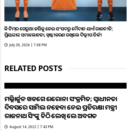
ହକି ଟିମ୍‌ର ଗେରୁଆ ଜର୍ସିକୁ ନେଇ ସଂସଦରୁ ମୈଦାନ ଯାଏଁ ରାଜନୀତି;
ପ୍ରିୟଙ୍କାଙ୍କ ସମାଲୋଚନା, ସ୍ପଷ୍ଟୀକରଣ ରଖିଲେ ଦିଲ୍ଲୀପ ତିର୍କୀ
July 30, 2026 | 7:08 PM
RELATED POSTS
ମଲ୍ଲିକାର୍ଜୁନ ଖଡଗେ କୋରୋନା ସଂକ୍ରମିତ; ସ୍ବାଧୀନତା
ଦିବସରେ ସାମିଲ ନହେବା ନେଇ ପ୍ରତିରକ୍ଷା ମନ୍ତ୍ରୀ
ରାଜନାଥ ସିଂଙ୍କୁ ଚିଠି ଲେଖି କଲେ ଅବଗତ
August 14, 2022 | 7:43 PM