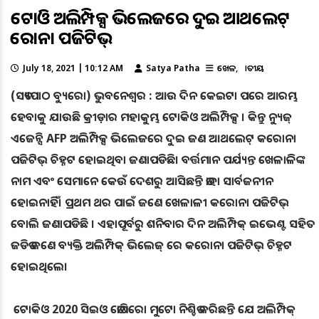
ଟୋକିଓ ଅଲିମ୍ପିକ୍ସ ଭିଲେଜରେ ଦୁଇ ଆଥଲେଟ୍
କରୋନା ପଜିଟିଭ୍
July 18, 2021 | 10:12 AM
Satya Patha
ଖେଳ
ଜାତୀୟ
(ସତ୍ୟପାଠ ବ୍ୟୁରୋ) ଭୁବନେଶ୍ବର : ଆଉ ଦିନ କେଇଟା ପରେ ଆରମ୍ଭ
ହେବାକୁ ଯାଉଛି କ୍ରୀଡ଼ାର ମହାକୁମ୍ଭ ଟୋକିଓ ଅଲିମ୍ପିକ୍ସ । କିନ୍ତୁ ନ୍ୟୁଜ୍
ଏଜେନ୍ସି AFP ଅଲିମ୍ପିକ୍ସ ଭିଲେଜରେ ଦୁଇ ଜଣ ଆଥଲେଟ୍ କରୋନା
ପଜିଟିଭ୍ ଚିହ୍ନଟ ହୋଇଥିବା ଜଣାପଡିଛି। ବର୍ତ୍ତମାନ ପର୍ଯ୍ୟନ୍ତ ଖେଳାଳିଙ୍କ
ନାମ ଏବଂ ସେମାନେ କେଉଁ ଦେଶରୁ ଆସିଛନ୍ତି ତାହା ସାର୍ବଜନୀନ
ହୋଇନାହିଁ। ପ୍ରଥମ ଥର ପାଇଁ ଜଣେ ଖେଳାଳୀ କରୋନା ପଜିଟିଭ୍
ବୋଲି ଜଣାପଡିଛି । ଏହାପୂର୍ବରୁ ଶନିବାର ଦିନ ଅଲିମ୍ପିକ୍ ଇଭେଣ୍ଟ ସହିତ
ଜଡିତ ଜଣେ ବ୍ୟକ୍ତି ଅଲିମ୍ପିକ୍ ଭିଲେଜ୍ ରେ କରୋନା ପଜିଟିଭ୍ ଚିହ୍ନଟ
ହୋଇଥିଲେ।
ଟୋକିଓ 2020 ସିଇଓ ତୋଷିରୋ ମୁଟୋ ନିଶ୍ଚିତ କରିଛନ୍ତି ଯେ ଅଲିମ୍ପିକ୍