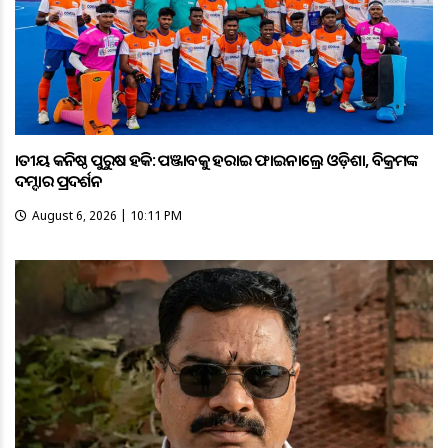
ଜାତୀୟ କନିଷ୍ଠ ପୁରୁଷ ହକି: ପଞ୍ଜାବକୁ ହରାଇ ଫାଇନାଲ୍ରେ ଓଡ଼ିଶା, ବିକ୍ରମଙ୍କ
ଦମ୍ଦାର ପ୍ରଦର୍ଶନ
August 6, 2026 | 10:11 PM