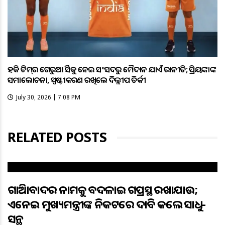
ହକି ଟିମ୍‌ର ଗେରୁଆ ଜର୍ସିକୁ ନେଇ ସଂସଦରୁ ମୈଦାନ ଯାଏଁ ରାଜନୀତି; ପ୍ରିୟଙ୍କାଙ୍କ
ସମାଲୋଚନା, ସ୍ପଷ୍ଟୀକରଣ ରଖିଲେ ଦିଲ୍ଲୀପ ତିର୍କୀ
July 30, 2026 | 7:08 PM
RELATED POSTS
ଗାଜିଆବାଦର ନାମକୁ ବଦଳାଇ ଗଜପ୍ରସ୍ଥ ରଖାଯାଉ;
ଏନେଇ ମୁଖ୍ୟମନ୍ତ୍ରୀଙ୍କ ନିକଟରେ ଦାବି କଲେ ସାଧୁ-
ସନ୍ଥ