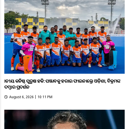
ଜାତୀୟ କନିଷ୍ଠ ପୁରୁଷ ହକି: ପଞ୍ଜାବକୁ ହରାଇ ଫାଇନାଲ୍ରେ ଓଡ଼ିଶା, ବିକ୍ରମଙ୍କ
ଦମ୍ଦାର ପ୍ରଦର୍ଶନ
August 6, 2026 | 10:11 PM