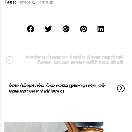
Tags:
cmouk
,
cmoup
ବିଏସପିର ପ୍ରାର୍ଥୀ ହୋଇ ମଧ୍ୟ ବିଜେପି ପାଇଁ ଭୋଟ ମାଗୁଛନ୍ତି ହାଜି
ରିଜୱାନ; ଭାଇରାଲ ହେବାରେ ଲାଗିଛି ତାଙ୍କର ଏହି ଓଡିଓ
ହିଜାବ ପିନ୍ଧିଥିବା ମହିଳା ଦିନେ ଦେଶର ପ୍ରଧାନମନ୍ତ୍ରୀ ହେବ; କହି
ଟ୍ରୋଲ ହେବାରେ ଲାଗିଛନ୍ତି ଓୱେସୀ