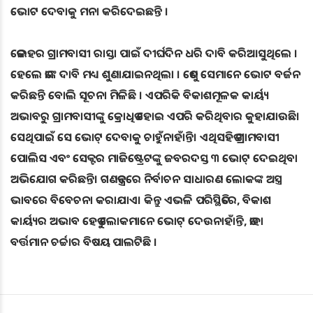
ଭୋଟ ଦେବାକୁ ମନା କରିଦେଇଛନ୍ତି ।
ତେଲହର ଗ୍ରାମବାସୀ ରାସ୍ତା ପାଇଁ ଦୀର୍ଘଦିନ ଧରି ଦାବି କରିଆସୁଥିଲେ ।
ହେଲେ ତାଙ୍କ ଦାବି ମଧ୍ୟ ଶୁଣାଯାଇନଥିଲା । ତେଣୁ ସେମାନେ ଭୋଟ ବର୍ଜନ
କରିଛନ୍ତି ବୋଲି ସୂଚନା ମିଳିଛି । ଏପରିକି ବିକାଶମୂଳକ କାର୍ୟ୍ୟ
ଅଭାବରୁ ଗ୍ରାମବାସୀଙ୍କୁ କ୍ରୋଧିତ ହୋଇ ଏପରି କରିଥିବାର କୁହାଯାଉଛି।
ସେଥିପାଇଁ ସେ ଭୋଟ୍ ଦେବାକୁ ଚାହୁଁନାହାଁନ୍ତି। ଏଥିସହିତ ଗ୍ରାମବାସୀ
ପୋଲିସ ଏବଂ ସେକ୍ଟର ମାଜିଷ୍ଟ୍ରେଟଙ୍କୁ ଜବରଦସ୍ତ ୩ ଭୋଟ୍ ଦେଇଥିବା
ଅଭିଯୋଗ କରିଛନ୍ତି। ଗଣତନ୍ତ୍ରରେ ନିର୍ବାଚନ ସାଧାରଣ ଲୋକଙ୍କ ଅସ୍ତ୍ର
ଭାବରେ ବିବେଚନା କରାଯାଏ। କିନ୍ତୁ ଏଭଳି ପରିସ୍ଥିତିରେ, ବିକାଶ
କାର୍ୟ୍ୟର ଅଭାବ ହେତୁ ଲୋକମାନେ ଭୋଟ୍ ଦେଉନାହାଁନ୍ତି, ତାହା
ବର୍ତ୍ତମାନ ଚର୍ଚ୍ଚାର ବିଷୟ ପାଲଟିଛି ।