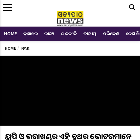
Me
HOME
ବଡ ଖବର
ରାଜ୍ୟ
ରାଜନୀତି
ଜାତୀୟ
ପରିବେଶ
ଦେଶ ବ
HOME
ଜାତୀୟ
ୟୁପି ଓ ଉତ୍ତରାଖଣ୍ଡର ଏହି ବୁଥର ଭୋଟରମାନେ