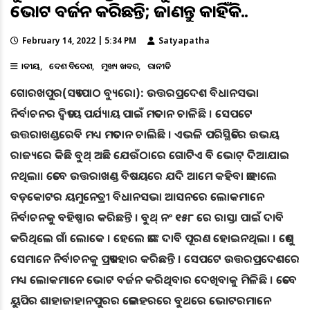
ଭୋଟ ବର୍ଜନ କରିଛନ୍ତି; ଜାଣନ୍ତୁ କାହିଁକି..
February 14, 2022 | 5:34 PM
Satyapatha
ଜାତୀୟ
ଦେଶ ବିଦେଶ
ମୁଖ୍ୟ ଖବର
ରାଜନୀତି
ଗୋରଖପୁର(ସତ୍ୟପାଠ ବ୍ୟୁରୋ): ଉତ୍ତରପ୍ରଦେଶ ବିଧାନସଭା
ନିର୍ବାଚନର ଦ୍ୱିତୀୟ ପର୍ଯ୍ୟାୟ ପାଇଁ ମତଦାନ ଚାଳିଛି । ସେପଟେ
ଉତ୍ତରାଖଣ୍ଡରେବି ମଧ୍ୟ ମତଦାନ ଚାଲିଛି । ଏଭଳି ପରିସ୍ଥିତିରେ ଉଭୟ
ରାଜ୍ୟରେ କିଛି ବୁଥ୍ ଅଛି ଯେଉଁଠାରେ ଗୋଟିଏ ବି ଭୋଟ୍ ଦିଆଯାଇ
ନଥିଲା। ତେବେ ଉତ୍ତରାଖଣ୍ଡ ବିଷୟରେ ଯଦି ଆମେ କହିବା ତାହାଲେ
ବଡ଼କୋଟର ୟମୁନେତ୍ରୀ ବିଧାନସଭା ଆସନରେ ଲୋକମାନେ
ନିର୍ବାଚନକୁ ବହିଷ୍ପାର କରିଛନ୍ତି । ବୁଥ୍ ନଂ ୧୫୮ ରେ ରାସ୍ତା ପାଇଁ ଦାବି
କରିଥିଲେ ଗାଁ ଲୋକେ । ହେଲେ ତାଙ୍କ ଦାବି ପୂରଣ ହୋଇନଥିଲା । ତେଣୁ
ସେମାନେ ନିର୍ବାଚନକୁ ପ୍ରତ୍ୟାହାର କରିଛନ୍ତି । ସେପଟେ ଉତ୍ତରପ୍ରଦେଶରେ
ମଧ୍ୟ ଲୋକମାନେ ଭୋଟ ବର୍ଜନ କରିଥିବାର ଦେଖିବାକୁ ମିଳିଛି । ତେବେ
ୟୁପିର ଶାହାଜାହାନପୁରର ତେଲହରରେ ବୁଥରେ ଭୋଟରମାନେ