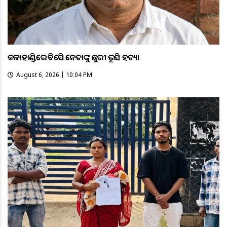
କଳାହାଣ୍ଡିରେ ବିଜେପି ନେତାଙ୍କୁ ଛୁରୀ ଭୂସି ହତ୍ୟା
August 6, 2026 | 10:04 PM