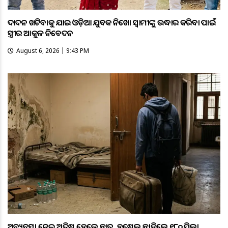
ଦାଦନ ଖଟିବାକୁ ଯାଇ ଓଡ଼ିଆ ଯୁବକ ନିଖୋଜ ସ୍ବାମୀଙ୍କୁ ଉଦ୍ଧାର କରିବା ପାଇଁ
ସ୍ତ୍ରୀର ଆକୁଳ ନିବେଦନ
August 6, 2026 | 9:43 PM
ଅବ୍ୟବସ୍ଥା ନେଇ ଅତିଷ୍ଠ ହେଲେ ଛାତ୍ର, ହଷ୍ଟେଲ ଛାଡ଼ିଲେ ୧୮୦ ପିଲା