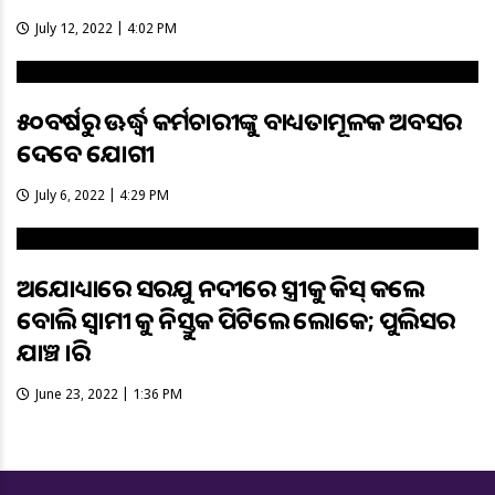
July 12, 2022 | 4:02 PM
୫୦ବର୍ଷରୁ ଊର୍ଦ୍ଧ୍ବ କର୍ମଚାରୀଙ୍କୁ ବାଧ୍ୟତାମୂଳକ ଅବସର
ଦେବେ ଯୋଗୀ
July 6, 2022 | 4:29 PM
ଅଯୋଧ୍ୟାରେ ସରଯୁ ନଦୀରେ ସ୍ତ୍ରୀକୁ କିସ୍ କଲେ
ବୋଲି ସ୍ଵାମୀ କୁ ନିସ୍ତୁକ ପିଟିଲେ ଲୋକେ; ପୁଲିସର
ଯାଞ୍ଚ ଜାରି
June 23, 2022 | 1:36 PM