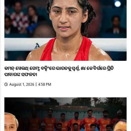
କମନ୍ ୱେଲଥ୍ ଗେମ୍ସ: ବକ୍ସିଂରେ ଭାରତକୁ ସ୍ବର୍ଣ୍ଣ, ୫୪ କେଜି ବର୍ଗରେ ପ୍ରିତି
ପାୱାରଙ୍କ ସଫଳତା
August 1, 2026 | 4:58 PM