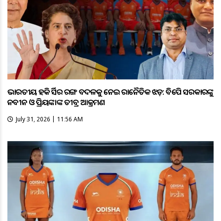
ଭାରତୀୟ ହକି ଜର୍ସିର ରଙ୍ଗ ବଦଳକୁ ନେଇ ରାଜନୈତିକ ଝଡ଼: ବିଜେପି ସରକାରଙ୍କୁ
ନବୀନ ଓ ପ୍ରିୟଙ୍କାଙ୍କ ତୀବ୍ର ଆକ୍ରମଣ
July 31, 2026 | 11:56 AM