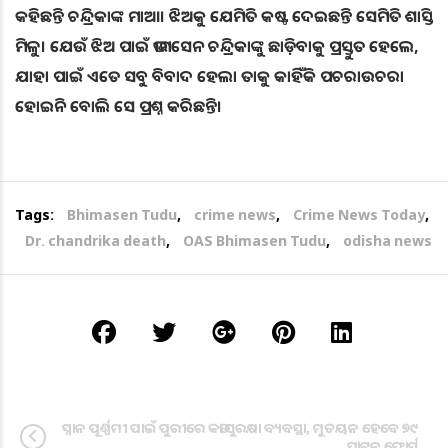
କହିଛନ୍ତି ଚନ୍ଦ୍ରିକାଙ୍କ ମାଆ। ଝିଅକୁ ଯେମିତି କଷ୍ଟ ଦେଇଛନ୍ତି ସେମିତି ଶାସ୍ତି
ମିଳୁ। ଯେଉଁ ଝିଅ ପାଇଁ ଭୀମସେନ ଚନ୍ଦ୍ରିକାଙ୍କୁ ଛାଡ଼ିବାକୁ ପ୍ରସ୍ତୁତ ହେଲେ,
ଯାହା ପାଇଁ ଏତେ ସବୁ ବିବାଦ ହେଲା ତାକୁ କାହିଁକି ପଚରାଉଚରା
ହୋଇନି ବୋଲି ସେ ପ୍ରଶ୍ନ କରିଛନ୍ତି।
Tags:
Bhimasen Tudu
,
crime news
,
Crime News Today
,
Dr. chandrika death
,
OAS Bhimasen Tudu
,
odisha news
ସ୍ନାନ ପୂର୍ଣ୍ଣମୀ ପାଇଁ ପୁରୀରେ କଡା ସୁରକ୍ଷା ବ୍ୟବସ୍ଥା, ମୁତୟନ ହେବେ ୭୯
ପ୍ଲାଟୁନ ଫୋର୍ସ