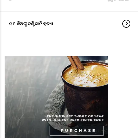
ମା’-ଝିଅଙ୍କୁ ତଣ୍ଟିକାଟି ହତ୍ୟା