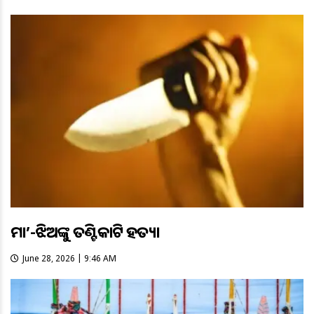
ମା’-ଝିଅଙ୍କୁ ତଣ୍ଟିକାଟି ହତ୍ୟା
June 28, 2026 | 9:46 AM