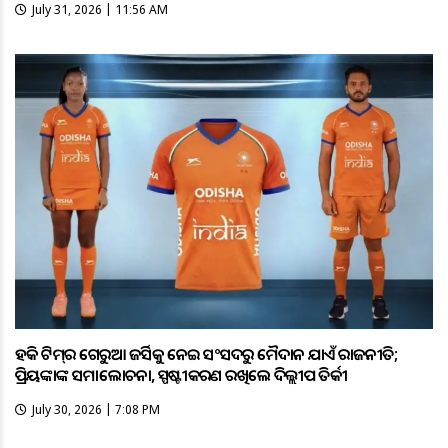
July 31, 2026 | 11:56 AM
ହକି ଟିମ୍‌ର ଗେରୁଆ ଜର୍ସିକୁ ନେଇ ସଂସଦରୁ ମୈଦାନ ଯାଏଁ ରାଜନୀତି;
ପ୍ରିୟଙ୍କାଙ୍କ ସମାଲୋଚନା, ସ୍ପଷ୍ଟୀକରଣ ରଖିଲେ ଦିଲ୍ଲୀପ ତିର୍କୀ
July 30, 2026 | 7:08 PM