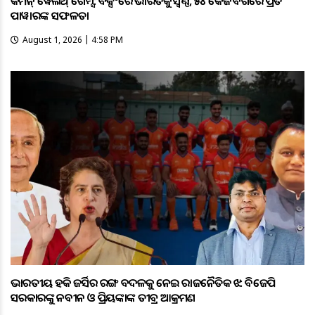
କମନ୍ ୱେଲଥ୍ ଗେମ୍ସ: ବକ୍ସିଂରେ ଭାରତକୁ ସ୍ବର୍ଣ୍ଣ, ୫୪ କେଜି ବର୍ଗରେ ପ୍ରିତି
ପାୱାରଙ୍କ ସଫଳତା
August 1, 2026 | 4:58 PM
ଭାରତୀୟ ହକି ଜର୍ସିର ରଙ୍ଗ ବଦଳକୁ ନେଇ ରାଜନୈତିକ ଝଡ଼: ବିଜେପି
ସରକାରଙ୍କୁ ନବୀନ ଓ ପ୍ରିୟଙ୍କାଙ୍କ ତୀବ୍ର ଆକ୍ରମଣ