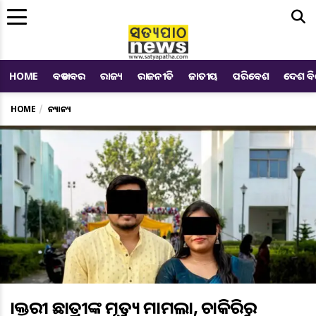
Me
HOME
ବଡ ଖବର
ରାଜ୍ୟ
ରାଜନୀତି
ଜାତୀୟ
ପରିବେଶ
ଦେଶ ବ
HOME
ଅନ୍ୟାନ୍ୟ
ଡାକ୍ତରୀ ଛାତ୍ରୀଙ୍କ ମୃତ୍ୟୁ ମାମଲା, ଚାକିରିରୁ