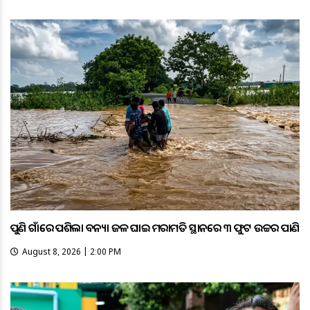
ପୁଣି ଗାଁରେ ପଶିଲା ବନ୍ୟା ଜଳ ଘାଇ ମରାମତି ସ୍ଥାନରେ ୩ ଫୁଟ ଉଚ୍ଚର ପାଣି
August 8, 2026 | 2:00 PM