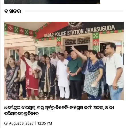
ବଡ ଖବର
ଧର୍ମେନ୍ଦ୍ରଙ୍କ ଝାରସୁଗୁଡ଼ା ଗସ୍ତ ପୂର୍ବରୁ ବିଜେଡି-କଂଗ୍ରେସ କର୍ମୀ ଅଟକ, ଥାନା
ପରିସରରେ ପ୍ରତିବାଦ
August 9, 2026 | 12:35 PM