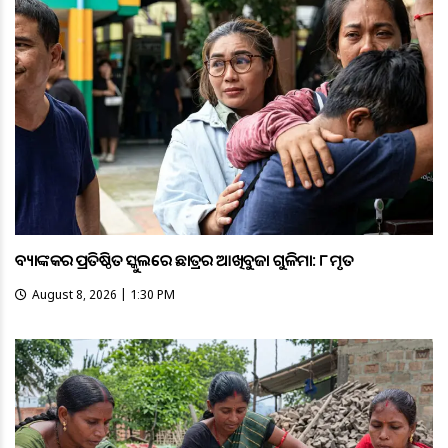
ବ୍ୟାଙ୍କକର ପ୍ରତିଷ୍ଠିତ ସ୍କୁଲରେ ଛାତ୍ରର ଆଖିବୁଜା ଗୁଳିମାଡ଼: ୮ ମୃତ
August 8, 2026 | 1:30 PM