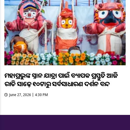
ମହାପ୍ରଭୁଙ୍କ ସ୍ନାନ ଯାତ୍ରା ପାଇଁ ବ୍ୟାପକ ପ୍ରସ୍ତୁତି ଆଜି
ରାତି ସାଢ଼େ ୧୦ଟାରୁ ସର୍ବସାଧାରଣ ଦର୍ଶନ ବନ୍ଦ
June 27, 2026 | 4:30 PM