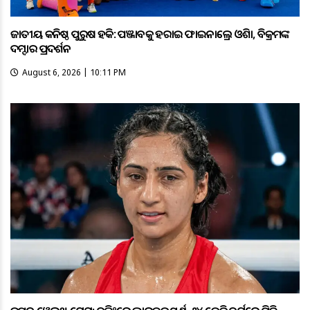
ଜାତୀୟ କନିଷ୍ଠ ପୁରୁଷ ହକି: ପଞ୍ଜାବକୁ ହରାଇ ଫାଇନାଲ୍ରେ ଓଡ଼ିଶା, ବିକ୍ରମଙ୍କ
ଦମ୍ଦାର ପ୍ରଦର୍ଶନ
August 6, 2026 | 10:11 PM