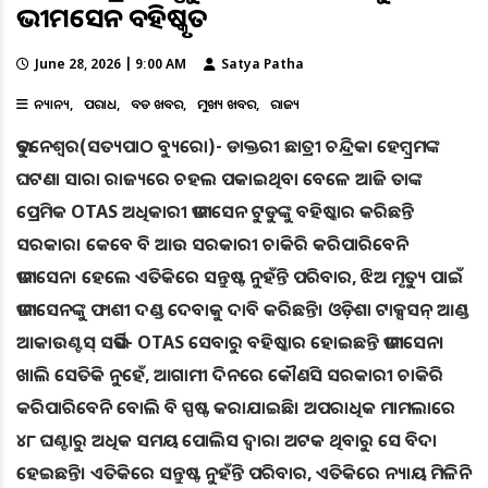
ଭୀମସେନ ବହିଷ୍କୃତ
June 28, 2026 | 9:00 AM
Satya Patha
ଅନ୍ୟାନ୍ୟ
ଅପରାଧ
ବଡ ଖବର
ମୁଖ୍ୟ ଖବର
ରାଜ୍ୟ
ଭୁବନେଶ୍ବର(ସତ୍ୟପାଠ ବ୍ୟୁରୋ)- ଡାକ୍ତରୀ ଛାତ୍ରୀ ଚନ୍ଦ୍ରିକା ହେମ୍ବ୍ରମଙ୍କ
ଘଟଣା ସାରା ରାଜ୍ୟରେ ଚହଲ ପକାଇଥିବା ବେଳେ ଆଜି ତାଙ୍କ
ପ୍ରେମିକ OTAS ଅଧିକାରୀ ଭୀମସେନ ଟୁଡୁଙ୍କୁ ବହିଷ୍କାର କରିଛନ୍ତି
ସରକାର। କେବେ ବି ଆଉ ସରକାରୀ ଚାକିରି କରିପାରିବେନି
ଭୀମସେନ। ହେଲେ ଏତିକିରେ ସନ୍ତୁଷ୍ଟ ନୁହଁନ୍ତି ପରିବାର, ଝିଅ ମୃତ୍ୟୁ ପାଇଁ
ଭୀମସେନଙ୍କୁ ଫାଶୀ ଦଣ୍ଡ ଦେବାକୁ ଦାବି କରିଛନ୍ତି। ଓଡ଼ିଶା ଟାକ୍ସସନ୍ ଆଣ୍ଡ
ଆକାଉଣ୍ଟସ୍ ସର୍ଭିସ- OTAS ସେବାରୁ ବହିଷ୍କାର ହୋଇଛନ୍ତି ଭୀମସେନ।
ଖାଲି ସେତିକି ନୁହେଁ, ଆଗାମୀ ଦିନରେ କୌଣସି ସରକାରୀ ଚାକିରି
କରିପାରିବେନି ବୋଲି ବି ସ୍ପଷ୍ଟ କରାଯାଇଛି। ଅପରାଧିକ ମାମଲାରେ
୪୮ ଘଣ୍ଟାରୁ ଅଧିକ ସମୟ ପୋଲିସ ଦ୍ବାରା ଅଟକ ଥିବାରୁ ସେ ବିଦା
ହେଇଛନ୍ତି। ଏତିକିରେ ସନ୍ତୁଷ୍ଟ ନୁହଁନ୍ତି ପରିବାର, ଏତିକିରେ ନ୍ୟାୟ ମିଳିନି