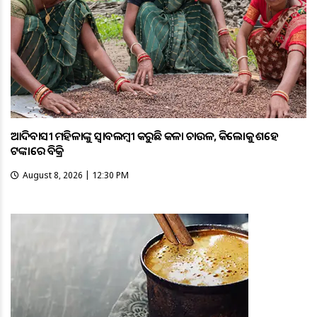
ଆଦିବାସୀ ମହିଳାଙ୍କୁ ସ୍ଵାବଲମ୍ଵୀ କରୁଛି କଳା ଚାଉଳ, କିଲୋକୁ ଶହେ
ଟଙ୍କାରେ ବିକ୍ରି
August 8, 2026 | 12:30 PM