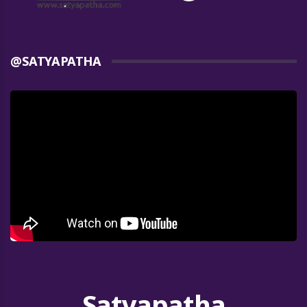
@SATYAPATHA
Satyapatha