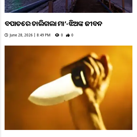
ବଜ୍ରପାତରେ ଚାଲିଗଲା ମା’-ଝିଅଙ୍କ ଜୀବନ
June 28, 2026 | 8:49 PM
0
0