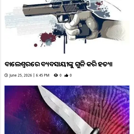
ବାଲେଶ୍ବରରେ ବ୍ୟବସାୟୀଙ୍କୁ ଗୁଳି କରି ହତ୍ୟା
June 25, 2026 | 6:45 PM
0
0