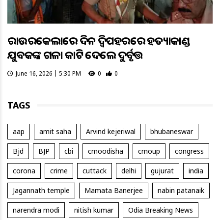
ରାଉରକେଲାରେ ଦିନ ଦ୍ବିପହରରେ ହତ୍ୟାକାଣ୍ଡ
ଯୁବକଙ୍କ ଗଳା କାଟି ଦେଲେ ଦୁର୍ବୃତ୍ତ
June 16, 2026 | 5:30 PM
0
0
TAGS
aap
amit saha
Arvind kejeriwal
bhubaneswar
Bjd
BJP
cbi
cmoodisha
cmoup
congress
corona
crime
cuttack
delhi
gujurat
india
Jagannath temple
Mamata Banerjee
nabin patanaik
narendra modi
nitish kumar
Odia Breaking News