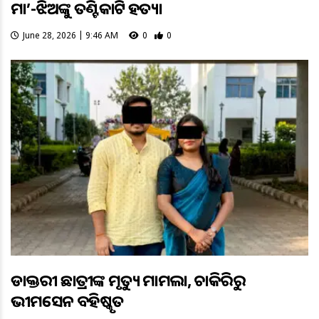
ମା’-ଝିଅଙ୍କୁ ତଣ୍ଟିକାଟି ହତ୍ୟା
June 28, 2026 | 9:46 AM
0
0
ଡାକ୍ତରୀ ଛାତ୍ରୀଙ୍କ ମୃତ୍ୟୁ ମାମଲା, ଚାକିରିରୁ
ଭୀମସେନ ବହିଷ୍କୃତ