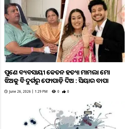
ପୁଣେ ବ୍ୟବସାୟୀ କେତନ ହତ୍ୟା ମାମଲା ମୋ
ଝିଅକୁ ବି ଦୁର୍ଗରୁ ଫୋପାଡ଼ି ଦିଅ : ସିୟାର ବାପା
June 26, 2026 | 1:29 PM
0
0