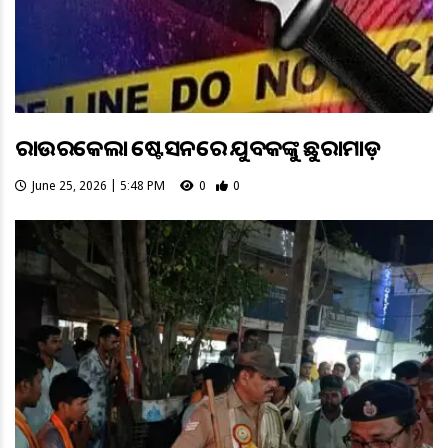
ରାଉରକେଲା ଷ୍ଟେସନରେ ଯୁବକଙ୍କୁ ଛୁରାମାଡ଼
June 25, 2026 | 5:48 PM
0
0