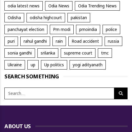
odia latest news
Odia News
Odia Trending News
Odisha
odisha highcourt
pakistan
panchayat election
Pm modi
pmoindia
police
puri
rahul gandhi
rain
Road accident
russia
sonia gandhi
srilanka
supreme court
tmc
Ukraine
up
Up politics
yogi adityanath
SEARCH SOMETHING
ABOUT US