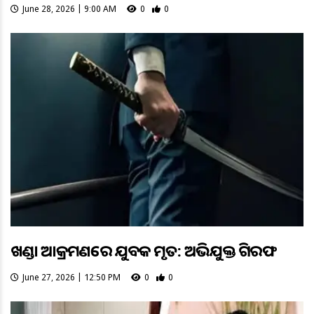
June 28, 2026 | 9:00 AM
0
0
ଖଣ୍ଡା ଆକ୍ରମଣରେ ଯୁବକ ମୃତ: ଅଭିଯୁକ୍ତ ଗିରଫ
June 27, 2026 | 12:50 PM
0
0