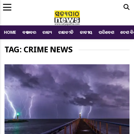
Me
HOME
ବଡ ଖବର
ରାଜ୍ୟ
ରାଜନୀତି
ଜାତୀୟ
ପରିବେଶ
ଦେଶ ବ
TAG: CRIME NEWS