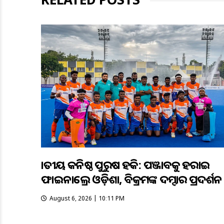
ଜାତୀୟ କନିଷ୍ଠ ପୁରୁଷ ହକି: ପଞ୍ଜାବକୁ ହରାଇ
ଫାଇନାଲ୍ରେ ଓଡ଼ିଶା, ବିକ୍ରମଙ୍କ ଦମ୍ଦାର ପ୍ରଦର୍ଶନ
August 6, 2026 | 10:11 PM