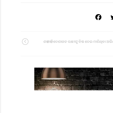
ଶହ ଶହ ବିଦେଶାଗତ ପକ୍ଷୀଙ୍କୁ ବିଷ ଦେଇ ମାରିଥିବା ଅ