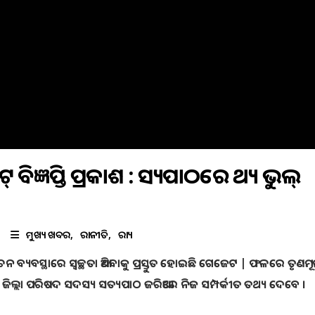
ିଜ୍ଞପ୍ତି ପ୍ରକାଶ : ସତ୍ୟପାଠରେ ତଥ୍ୟ ଭୁଲ୍‌
ମୁଖ୍ୟ ଖବର
ରାଜନୀତି
ରାଜ୍ୟ
ବାଚନ ବ୍ୟବସ୍ଥାରେ ସ୍ୱଚ୍ଛତା ଆଣିବାକୁ ପ୍ରସ୍ତୁତ ହୋଇଛି ଗେଜେଟ | ଫଳରେ ତୃଣମ
 ଜିଲ୍ଲା ପରିଷଦ ସଦସ୍ୟ ସତ୍ୟପାଠ ଜରିଆରେ ନିଜ ସମ୍ପର୍କୀତ ତଥ୍ୟ ଦେବେ ।