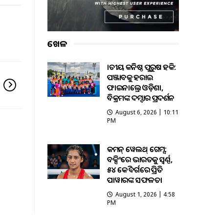
ଖେଳ
ଜାତୀୟ କନିଷ୍ଠ ପୁରୁଷ ହକି:
ପଞ୍ଜାବକୁ ହରାଇ
ଫାଇନାଲ୍ରେ ଓଡ଼ିଶା,
ବିକ୍ରମଙ୍କ ଦମ୍ଦାର ପ୍ରଦର୍ଶନ
August 6, 2026 | 10:11
PM
କମନ୍ ୱେଲଥ୍ ଗେମ୍ସ:
ବକ୍ସିଂରେ ଭାରତକୁ ସ୍ବର୍ଣ୍ଣ,
୫୪ କେଜି ବର୍ଗରେ ପ୍ରିତି
ପାୱାରଙ୍କ ସଫଳତା
August 1, 2026 | 4:58
PM