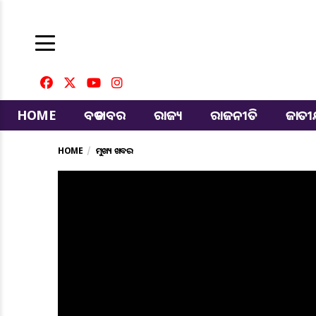
HOME
ବଡ ଖବର
ରାଜ୍ୟ
ରାଜନୀତି
ଜାତ
HOME
ମୁଖ୍ୟ ଖବର