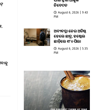
ପାଇଁ ସ୍ତ୍ରୀର ଆକୁଳ
ଟ୍
ନିବେଦନ
August 6, 2026 | 9:43
PM
ଚ,
ଅବ୍ୟବସ୍ଥା ନେଇ ଅତିଷ୍ଠ
ହେଲେ ଛାତ୍ର, ହଷ୍ଟେଲ
ଛାଡ଼ିଲେ ୧୮୦ ପିଲା
August 6, 2026 | 5:35
PM
ିବାକୁ