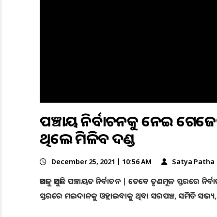
ପଞ୍ଚାୟତ ନିର୍ବାଚନକୁ ନେଇ ଗେଜେଟ୍ ବ
ଥିଲେ ମିଳିବ ଦଣ୍ଡ
December 25, 2021 | 10:56 AM
Satya Patha
ଆଗକୁ ଆସୁଛି ପଞ୍ଚାୟତ ନିର୍ବାଚନ | ତେବେ ତୃଣମୂଳ ସ୍ତରରେ ନିର୍
ସ୍ତରରେ ମଇଦାନକୁ ଓହ୍ଲାଇବାକୁ ଥିବା ସରପଞ୍ଚ, ସମିତି ସଭ୍ୟ,