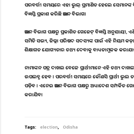
ପରବର୍ତ୍ତୀ ସମୟରେ ଏହା ଭୁଲ୍‌ ପ୍ରମାଣିତ ହେଲେ ସେମାନଙ୍କ ବିର
ବିଜ୍ଞପ୍ତି ପ୍ରକାଶ କରିଛି ଆଇନ ବିଭାଗ।
ଆଇନ ବିଭାଗ ପକ୍ଷରୁ ପ୍ରକାଶିତ ଗେଜେଟ୍ ବିଜ୍ଞପ୍ତି ଅନୁଯାୟୀ, ଏ
ସମିତି ସଭ୍ୟ, ଜିଲ୍ଲା ପରିଷଦ ସଦସ୍ୟଙ୍କ ପାଇଁ ଏହି ନିୟମ କଡ଼
ଶିକ୍ଷାଗତ ଯୋଗ୍ୟତାର ତଥ୍ୟ ଦେବାକୁ ବାଧ୍ୟତାମୂଳକ କରାଯା
ନାମାଙ୍କନ ପତ୍ର ଦାଖଲ ବେଳେ ପ୍ରାର୍ଥୀମାନେ ଏହି ତଥ୍ୟ ଦା
ଉପଲବ୍ଧ ହେବ । ପରବର୍ତ୍ତୀ ସମୟରେ କୌଣସି ପ୍ରାର୍ଥୀ ଭୁଲ ତ
ପଡ଼ିବ । ଏନେଇ ଆଇନ ବିଭାଗ ପକ୍ଷରୁ ଅଧ୍ୟାଦେଶ ସମ୍ପର୍କିତ ଗେ
କରାଯିବ।
Tags:
election
,
Odisha