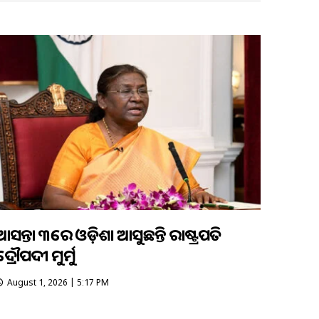
ଆସନ୍ତା ୩ରେ ଓଡ଼ିଶା ଆସୁଛନ୍ତି ରାଷ୍ଟ୍ରପତି
ଦ୍ରୌପଦୀ ମୁର୍ମୁ
August 1, 2026 | 5:17 PM