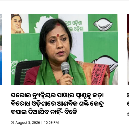
ଘରୋଇ ନ୍ୟୁକ୍ଲିୟର ପାଓ୍ବାର ପ୍ଲାଣ୍ଟକୁ କଡ଼ା
ବିରୋଧ ଓଡ଼ିଶାରେ ଆଣବିକ ଶକ୍ତି କେନ୍ଦ୍ର
ବସାଇ ଦିଆଯିବ ନାହିଁ- ବିଜେଡି
August 5, 2026 | 10:09 PM