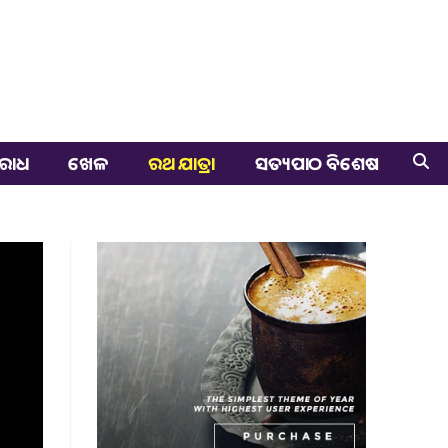
ରାଧ
ଖେଳ
ରଥ ଯାତ୍ରା
ସତ୍ୟପାଠ ବିଶେଷ