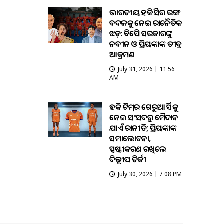
ଭାରତୀୟ ହକି ଜର୍ସିର ରଙ୍ଗ
ବଦଳକୁ ନେଇ ରାଜନୈତିକ
ଝଡ଼: ବିଜେପି ସରକାରଙ୍କୁ
ନବୀନ ଓ ପ୍ରିୟଙ୍କାଙ୍କ ତୀବ୍ର
ଆକ୍ରମଣ
July 31, 2026 | 11:56
AM
ହକି ଟିମ୍‌ର ଗେରୁଆ ଜର୍ସିକୁ
ନେଇ ସଂସଦରୁ ମୈଦାନ
ଯାଏଁ ରାଜନୀତି; ପ୍ରିୟଙ୍କାଙ୍କ
ସମାଲୋଚନା,
ସ୍ପଷ୍ଟୀକରଣ ରଖିଲେ
ଦିଲ୍ଲୀପ ତିର୍କୀ
July 30, 2026 | 7:08 PM