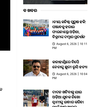
ବଡ ଖବର
ଜାତୀୟ କନିଷ୍ଠ ପୁରୁଷ ହକି:
ପଞ୍ଜାବକୁ ହରାଇ
ଫାଇନାଲ୍ରେ ଓଡ଼ିଶା,
ବିକ୍ରମଙ୍କ ଦମ୍ଦାର ପ୍ରଦର୍ଶନ
August 6, 2026 | 10:11
PM
କଳାହାଣ୍ଡିରେ ବିଜେପି
ନେତାଙ୍କୁ ଛୁରୀ ଭୂସି ହତ୍ୟା
August 6, 2026 | 10:04
PM
ୂଳ
ଦାଦନ ଖଟିବାକୁ ଯାଇ
ଓଡ଼ିଆ ଯୁବକ ନିଖୋଜ
ସ୍ବାମୀଙ୍କୁ ଉଦ୍ଧାର କରିବା