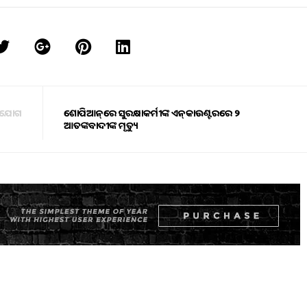
ଭିଯୋଗ
ଶୋପିଆନ୍‌ରେ ସୁରକ୍ଷାକର୍ମୀଙ୍କ ଏନ୍‌କାଉଣ୍ଟରରେ ୨
ଆତଙ୍କବାଦୀଙ୍କ ମୃତ୍ୟୁ