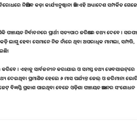
ୋଧରେ ନିଆଯିବ କଡ଼ା କାର୍ଯ୍ୟାନୁଷ୍ଠାନ। ଆଜି ଏହି ଅଧ୍ୟାଦେଶ ସମ୍ପର୍କିତ ଗେଜେ
ଣିକି ପଞ୍ଚାୟତ ନିର୍ବାଚନରେ ପ୍ରାର୍ଥୀ ସତ୍ୟପାଠ ଜରିଆରେ ତଥ୍ୟ ଦେବେ । ସରପଞ୍
ାକଡ଼ି ଲାଗୁ ହେବ। ସେମାନେ ନିଜ ନାଁରେ ଥିବା ଅପରାଧିକ ମାମଲା, ସମ୍ପତ୍ତି,
ଇଛି।
ଖଲ କରିବେ । ଏହାକୁ ସାର୍ବଜନୀନ କରାଯାଇ ଓ ସମସ୍ତ ତଥ୍ୟ ୱେବସାଇଟ୍‌ରେ
ଥ୍ୟ ଦେଇଥିବା ପ୍ରମାଣିତ ହେଲେ ୬ ମାସ ପର୍ଯ୍ୟନ୍ତ ଜେଲ୍ ଓ ଜରିମାନା ଭୋଗ
ଜେଟ୍ ବିଜ୍ଞପ୍ତି ପ୍ରକାଶ ପାଇଥିବା ବେଳେ ଓଡ଼ିଶା ପଞ୍ଚାୟତ ଆଇନର ସଂଶୋଧନ