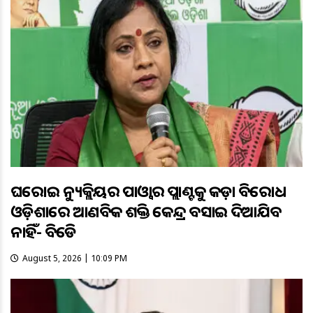
ଘରୋଇ ନ୍ୟୁକ୍ଲିୟର ପାଓ୍ବାର ପ୍ଲାଣ୍ଟକୁ କଡ଼ା ବିରୋଧ
ଓଡ଼ିଶାରେ ଆଣବିକ ଶକ୍ତି କେନ୍ଦ୍ର ବସାଇ ଦିଆଯିବ
ନାହିଁ- ବିଜେଡି
August 5, 2026 | 10:09 PM