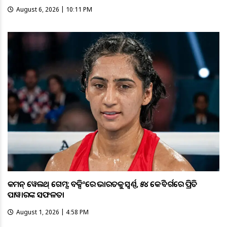
August 6, 2026 | 10:11 PM
କମନ୍ ୱେଲଥ୍ ଗେମ୍ସ: ବକ୍ସିଂରେ ଭାରତକୁ ସ୍ବର୍ଣ୍ଣ, ୫୪ କେଜି ବର୍ଗରେ ପ୍ରିତି
ପାୱାରଙ୍କ ସଫଳତା
August 1, 2026 | 4:58 PM