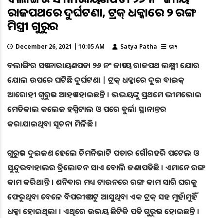
ରାଜପଥରେ ଦୁର୍ଘଟଣା, ଟ୍ରକ୍ ଧକ୍କାରେ ୨ ରଙ୍ଗ
ମିସ୍ତ୍ରୀ ଗୁରୁତର
December 26, 2021 | 10:05 AM
Satya Patha
ରାଜ୍ୟ
ବଲାଙ୍ଗିର ସତ୍ୟନାରାୟଣପଡା ୨୬ ନଂ ଜାତୀୟ ରାଜପଥ ଲକ୍ଷ୍ମୀ ଯୋର
ଯୋଲ ଉପରେ ଘଟିଛି ଦୁର୍ଘଟଣା | ଟ୍ରକ୍ ଧକ୍କାରେ ଦୁଇ ବାଇକ୍
ଆରୋହୀ ଗୁରୁତର ଆହତ ହୋଇଛନ୍ତି । ଭଭୟଙ୍କୁ ପ୍ରଥମେ ଭୀମଭୋଇ
ମେଡିକାଲ କଲେଜ ହସ୍ପିଟାଲ ଓ ପରେ ବୁର୍ଲା ସ୍ଥାନାନ୍ତର
କରାଯାଇଥିବା ସୂଚନା ମିଳିଛି ।
ଗୁରୁତର ଦୁଇଜଣ ହେଲେ ଚିମନିଭାଟି ପଡାର ଗୌରହରି ପଟେଲ ଓ
ସୁନ୍ଦୁରବାହାଲର ତ୍ରିଲୋଚନ ସାଏ ବୋଲି ଜଣାପଡିଛି । ଏମାନେ ରଙ୍ଗ
କାମ କରିଥାନ୍ତି । ଶନିବାର ମଧ୍ୟ ଟାଉନରେ ରଙ୍ଗ କାମ ସାରି ଘରକୁ
ଫେରୁଥିବା ବେଳେ ବିପରୀତ ପଟୁ ଆସୁଥିବା ଏକ ଟ୍ରକ୍ ସହ ମୁହାଁମୁହିଁ
ଧକ୍କା ହୋଇଥିଲା । ଏଥିରେ ଉଭୟ ଛିଟିକି ପଡି ଗୁରୁତର ହୋଇଛନ୍ତି ।