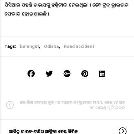
ପିସିଆର ପହଞ୍ଚି ଉଭୟଙ୍କୁ ହସ୍ପିଟାଲ ନେଇଥିଲା । ତେବେ ଟ୍ରକ୍ ଡ୍ରାଇଭର
ଫେରାର ହୋଇଯାଇଛି ।
Tags:
balangiri
,
Odisha
,
Road accident
ପୋଲିସ ହାତରେ କୁଖ୍ୟାତ ମାଓବାଦୀ ପ୍ରମୋଦ ମାଝୀ, ଏକେ ୪୭ ସହ
୨୮ ରାଉଣ୍ଡ ଗୁଳି ଜବତ
ଆଜିଠୁ ଭାରତ-ଦକ୍ଷିଣ ଆଫ୍ରିକା ଟେଷ୍ଟ ସିରିଜ