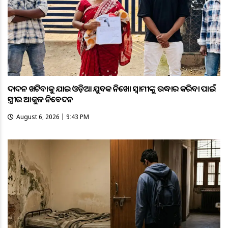
ଦାଦନ ଖଟିବାକୁ ଯାଇ ଓଡ଼ିଆ ଯୁବକ ନିଖୋଜ ସ୍ବାମୀଙ୍କୁ ଉଦ୍ଧାର କରିବା ପାଇଁ
ସ୍ତ୍ରୀର ଆକୁଳ ନିବେଦନ
August 6, 2026 | 9:43 PM