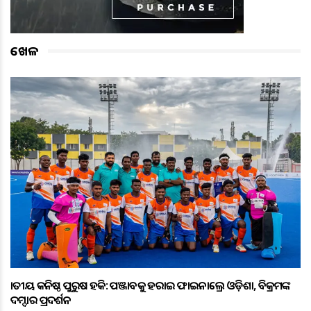
ଖେଳ
ଜାତୀୟ କନିଷ୍ଠ ପୁରୁଷ ହକି: ପଞ୍ଜାବକୁ ହରାଇ ଫାଇନାଲ୍ରେ ଓଡ଼ିଶା, ବିକ୍ରମଙ୍କ
ଦମ୍ଦାର ପ୍ରଦର୍ଶନ