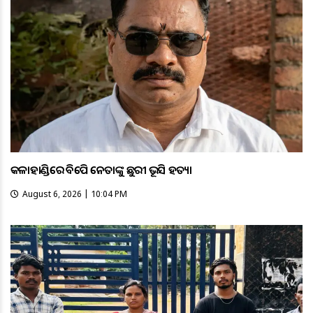
କଳାହାଣ୍ଡିରେ ବିଜେପି ନେତାଙ୍କୁ ଛୁରୀ ଭୂସି ହତ୍ୟା
August 6, 2026 | 10:04 PM