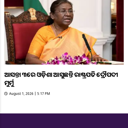
ଆସନ୍ତା ୩ରେ ଓଡ଼ିଶା ଆସୁଛନ୍ତି ରାଷ୍ଟ୍ରପତି ଦ୍ରୌପଦୀ
ମୁର୍ମୁ
August 1, 2026 | 5:17 PM