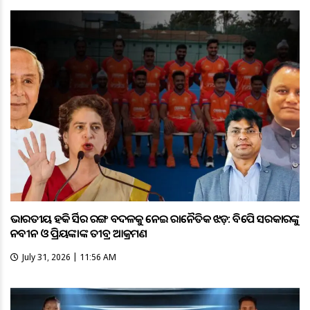
ଭାରତୀୟ ହକି ଜର୍ସିର ରଙ୍ଗ ବଦଳକୁ ନେଇ ରାଜନୈତିକ ଝଡ଼: ବିଜେପି ସରକାରଙ୍କୁ
ନବୀନ ଓ ପ୍ରିୟଙ୍କାଙ୍କ ତୀବ୍ର ଆକ୍ରମଣ
July 31, 2026 | 11:56 AM