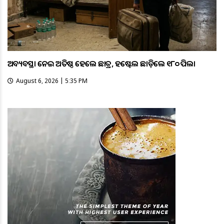
ଅବ୍ୟବସ୍ଥା ନେଇ ଅତିଷ୍ଠ ହେଲେ ଛାତ୍ର, ହଷ୍ଟେଲ ଛାଡ଼ିଲେ ୧୮୦ ପିଲା
August 6, 2026 | 5:35 PM