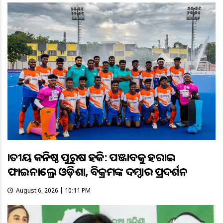
ଜାତୀୟ କନିଷ୍ଠ ପୁରୁଷ ହକି: ପଞ୍ଜାବକୁ ହରାଇ
ଫାଇନାଲ୍ରେ ଓଡ଼ିଶା, ବିକ୍ରମଙ୍କ ଦମ୍ଦାର ପ୍ରଦର୍ଶନ
August 6, 2026 | 10:11 PM