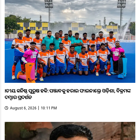
ଜାତୀୟ କନିଷ୍ଠ ପୁରୁଷ ହକି: ପଞ୍ଜାବକୁ ହରାଇ ଫାଇନାଲ୍ରେ ଓଡ଼ିଶା, ବିକ୍ରମଙ୍କ
ଦମ୍ଦାର ପ୍ରଦର୍ଶନ
August 6, 2026 | 10:11 PM