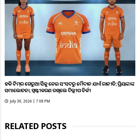
ହକି ଟିମ୍‌ର ଗେରୁଆ ଜର୍ସିକୁ ନେଇ ସଂସଦରୁ ମୈଦାନ ଯାଏଁ ରାଜନୀତି; ପ୍ରିୟଙ୍କାଙ୍କ
ସମାଲୋଚନା, ସ୍ପଷ୍ଟୀକରଣ ରଖିଲେ ଦିଲ୍ଲୀପ ତିର୍କୀ
July 30, 2026 | 7:08 PM
RELATED POSTS