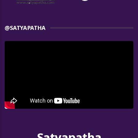
@SATYAPATHA
Satyapatha