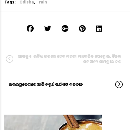
Tags:
Odisha
,
rain
ଆଗକୁ ଖାଉଟିଙ୍କ ଉପରେ ହେବ ମହଙ୍ଗା ମାଡ: ବଢିବ ପେଟ୍ରୋଲ, ଡିଜେଲ
ସହ ଅନ୍ୟ ସାମଗ୍ରୀର ଦର
ଉତ୍ତରପ୍ରଦେଶରେ ଆଜି ଚତୁର୍ଥ ପର୍ଯ୍ୟାୟ ମତଦାନ