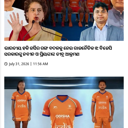
ଭାରତୀୟ ହକି ଜର୍ସିର ରଙ୍ଗ ବଦଳକୁ ନେଇ ରାଜନୈତିକ ଝଡ଼: ବିଜେପି
ସରକାରଙ୍କୁ ନବୀନ ଓ ପ୍ରିୟଙ୍କାଙ୍କ ତୀବ୍ର ଆକ୍ରମଣ
July 31, 2026 | 11:56 AM