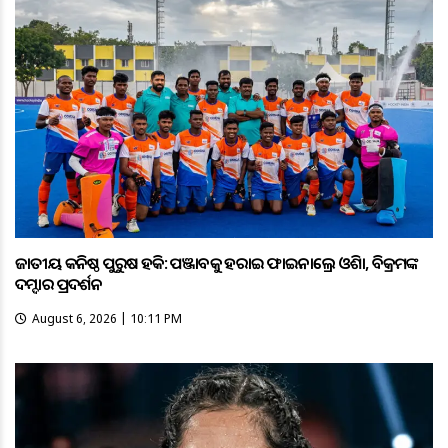
ଜାତୀୟ କନିଷ୍ଠ ପୁରୁଷ ହକି: ପଞ୍ଜାବକୁ ହରାଇ ଫାଇନାଲ୍ରେ ଓଡ଼ିଶା, ବିକ୍ରମଙ୍କ
ଦମ୍ଦାର ପ୍ରଦର୍ଶନ
August 6, 2026 | 10:11 PM