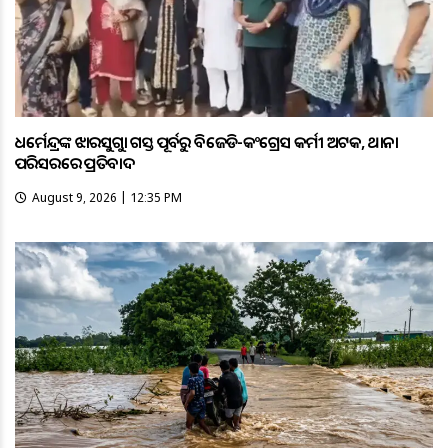
ଧର୍ମେନ୍ଦ୍ରଙ୍କ ଝାରସୁଗୁଡ଼ା ଗସ୍ତ ପୂର୍ବରୁ ବିଜେଡି-କଂଗ୍ରେସ କର୍ମୀ ଅଟକ, ଥାନା
ପରିସରରେ ପ୍ରତିବାଦ
August 9, 2026 | 12:35 PM