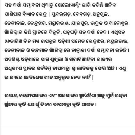
ସହ ବର୍ଷା ସମ୍ଭାବନା ଥିବାରୁ ୟେଲୋୱାର୍ଣ୍ଣିଂ ଜାରି କରିଛି ଆଞ୍ଚଳିକ
ପାଣିପାଗ ବିଜ୍ଞାନ କେନ୍ଦ୍ର | ସୁନ୍ଦରଗଡ଼, ଦେବଗଡ଼, ଅନୁଗୁଳ,
ଢେଙ୍କାନାଳ, କେନ୍ଦୁଝର, ମୟୂରଭଞ୍ଜ, ଯାଜପୁର, ଭଦ୍ରକ ଓ ବାଲେଶ୍ବର
ଆଦି ଜିଲ୍ଲାର କିଛି ସ୍ଥାନରେ ବିଜୁଳି, ଘଡ଼ଘଡ଼ି ସହ ବର୍ଷା ହେବ । ଏଥିସହ
୨୬ତାରିଖ ଦିନ ମଧ୍ୟ ଉପକୂଳ ଓଡ଼ିଶା ସମେତ କେନ୍ଦୁଝର, ମୟୂରଭଞ୍ଜ,
ଢେଙ୍କାନାଳ ଓ କନ୍ଧମାଳ ଆଦି ଜିଲ୍ଲାରେ ହାଲୁକା ବର୍ଷା ସମ୍ଭାବନା ରହିଛି ।
ଅବଶିଷ୍ଟ ଓଡ଼ିଶାରେ ପାଗ ଶୁଖିଲା ଓ ଖରାଟିଆ ରହିବ। ରାଜ୍ୟର
ଅଧିକାଂଶ ସ୍ଥାନର ସର୍ବନିମ୍ନ ତାପମାତ୍ରା ସ୍ବାଭାବିକକୁ ଫେରି ଆସିଛି । ଏଣୁ
ରାଜ୍ୟରେ ଆଉ ବିଶେଷ ଶୀତ ଅନୁଭୂତ ହେବ ନାହିଁ |
ଉଭୟ ବଙ୍ଗୋପସାଗର ଏବଂ ଆରବସାଗର ଆଡୁ ଓଡିଶା ଆଡକୁ ମୁହାଁଉଥିବା
ଆର୍ଦ୍ରତାର ବୃଦ୍ଧି ଯୋଗୁଁ ଦିନର ତାପମାତ୍ରା ବୃଦ୍ଧି ପାଇବ ।