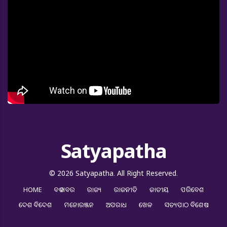
Satyapatha
© 2026 Satyapatha. All Right Reserved.
HOME
ବଡ ଖବର
ରାଜ୍ୟ
ରାଜନୀତି
ଜାତୀୟ
ପରିବେଶ
ଦେଶ ବିଦେଶ
ମନୋରଞ୍ଜନ
ଅପରାଧ
ଖେଳ
ସତ୍ୟପାଠ ବିଶେଷ