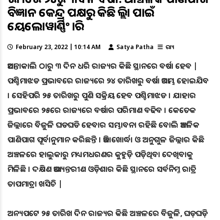
ବିଜ୍ଞାନ କେନ୍ଦ୍ର ପକ୍ଷରୁ କିଛି ଜିଲ୍ଲା ପାଇଁ
ୟେଲୋୱାର୍ଣ୍ଣିଂ ଜାରି
February 23, 2022 | 10:14 AM
Satya Patha
ରାଜ୍ୟ
ଆସନ୍ତାକାଲି ଠାରୁ ୩ ଦିନ ଧରି ରାଜ୍ୟର କିଛି ସ୍ଥାନରେ ବର୍ଷା ହେବ |
ପଶ୍ଚିମାଝଡ ପ୍ରଭାବରେ ରାଜ୍ୟରେ ୨୪ ତାରିଖରୁ ବର୍ଷା ଆରମ୍ଭ ହୋଇଯିବ
। ସେହିପରି ୨୫ ତାରିଖରୁ ପୁଣି ସକ୍ରିୟ ହେବ ପଶ୍ଚିମାଝଡ । ଯାହାର
ପ୍ରଭାବରେ ୨୫ରେ ରାଜ୍ୟରେ ବର୍ଷାର ପରିମାଣ ବଢିବ । କେତେକ
ଜିଲ୍ଲାରେ ବିଜୁଳି ଘଡଘଡି ହେବାର ସମ୍ଭାବନା ରହିଛି ବୋଲି ଆଞ୍ଚଳିକ
ପାଣିପାଗ ପୂର୍ବାନୁମାନ କରିଛନ୍ତି । ଆଜି ଖୋର୍ଦ୍ଧା ଓ ଅନୁଗୁଳ ଜିଲ୍ଲାର କିଛି
ଅଞ୍ଚଳରେ ହାଲୁକାରୁ ମଧ୍ୟମଧରଣର କୁହୁଡ଼ି ପଡ଼ିଥିବା ଦେଖିବାକୁ
ମିଳିଛି । ଦକ୍ଷିଣ ଆଭ୍ୟନ୍ତରୀଣ ଓଡ଼ିଶାର କିଛି ସ୍ଥାନରେ ସର୍ବନିମ୍ନ ରାତ୍ରି
ତାପମାତ୍ରା ଖସିଚି |
ଅନ୍ୟପଟେ ୨୫ ତାରିଖ ଦିନ ରାଜ୍ୟର କିଛି ଅଞ୍ଚଳରେ ବିଜୁଳି, ଘଡ଼ଘଡ଼ି