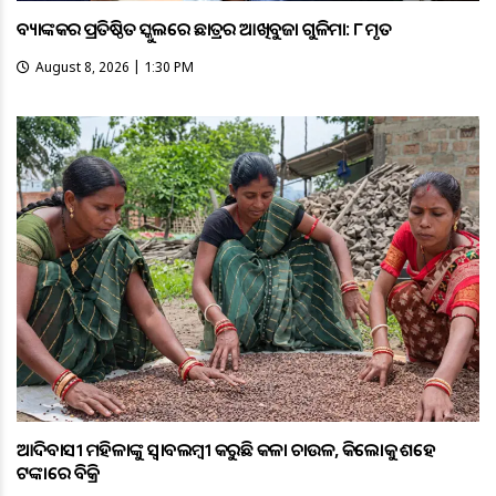
ବ୍ୟାଙ୍କକର ପ୍ରତିଷ୍ଠିତ ସ୍କୁଲରେ ଛାତ୍ରର ଆଖିବୁଜା ଗୁଳିମାଡ଼: ୮ ମୃତ
August 8, 2026 | 1:30 PM
ଆଦିବାସୀ ମହିଳାଙ୍କୁ ସ୍ଵାବଲମ୍ଵୀ କରୁଛି କଳା ଚାଉଳ, କିଲୋକୁ ଶହେ
ଟଙ୍କାରେ ବିକ୍ରି