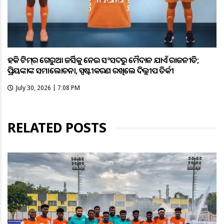
ହକି ଟିମ୍‌ର ଗେରୁଆ ଜର୍ସିକୁ ନେଇ ସଂସଦରୁ ମୈଦାନ ଯାଏଁ ରାଜନୀତି;
ପ୍ରିୟଙ୍କାଙ୍କ ସମାଲୋଚନା, ସ୍ପଷ୍ଟୀକରଣ ରଖିଲେ ଦିଲ୍ଲୀପ ତିର୍କୀ
July 30, 2026 | 7:08 PM
RELATED POSTS