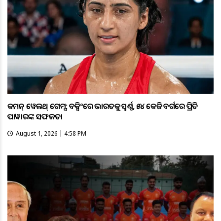
କମନ୍ ୱେଲଥ୍ ଗେମ୍ସ: ବକ୍ସିଂରେ ଭାରତକୁ ସ୍ବର୍ଣ୍ଣ, ୫୪ କେଜି ବର୍ଗରେ ପ୍ରିତି
ପାୱାରଙ୍କ ସଫଳତା
August 1, 2026 | 4:58 PM