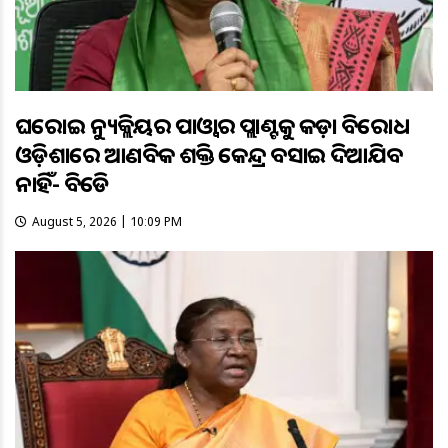
ଘରୋଇ ନ୍ୟୁକ୍ଲିୟର ପାଓ୍ବାର ପ୍ଲାଣ୍ଟକୁ କଡ଼ା ବିରୋଧ
ଓଡ଼ିଶାରେ ଆଣବିକ ଶକ୍ତି କେନ୍ଦ୍ର ବସାଇ ଦିଆଯିବ
ନାହିଁ- ବିଜେଡି
August 5, 2026 | 10:09 PM