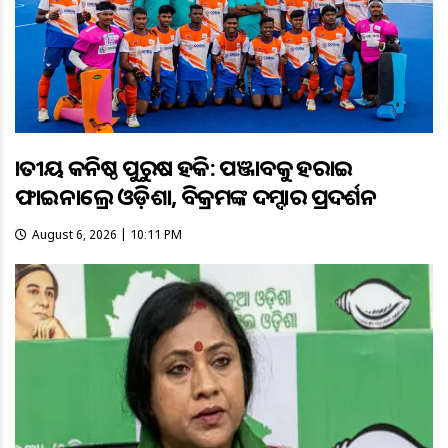
ଜାତୀୟ କନିଷ୍ଠ ପୁରୁଷ ହକି: ପଞ୍ଜାବକୁ ହରାଇ
ଫାଇନାଲ୍ରେ ଓଡ଼ିଶା, ବିକ୍ରମଙ୍କ ଦମ୍ଦାର ପ୍ରଦର୍ଶନ
August 6, 2026 | 10:11 PM