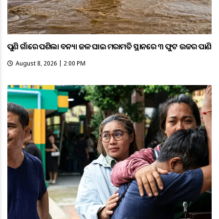
ପୁଣି ଗାଁରେ ପଶିଲା ବନ୍ୟା ଜଳ ଘାଇ ମରାମତି ସ୍ଥାନରେ ୩ ଫୁଟ ଉଚ୍ଚର ପାଣି
August 8, 2026 | 2:00 PM