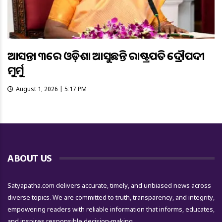
ଆସନ୍ତା ୩ରେ ଓଡ଼ିଶା ଆସୁଛନ୍ତି ରାଷ୍ଟ୍ରପତି ଦ୍ରୌପଦୀ
ମୁର୍ମୁ
August 1, 2026 | 5:17 PM
ABOUT US
Satyapatha.com delivers accurate, timely, and unbiased news across
diverse topics. We are committed to truth, transparency, and integrity,
empowering readers with reliable information that informs, educates,
and inspires responsible decision-making.