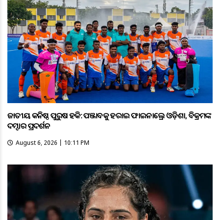
ଜାତୀୟ କନିଷ୍ଠ ପୁରୁଷ ହକି: ପଞ୍ଜାବକୁ ହରାଇ ଫାଇନାଲ୍ରେ ଓଡ଼ିଶା, ବିକ୍ରମଙ୍କ
ଦମ୍ଦାର ପ୍ରଦର୍ଶନ
August 6, 2026 | 10:11 PM