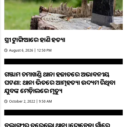
ସ୍ତ୍ରୀକୁ ଟାଙ୍ଗିଆରେ ହାଣି ହତ୍ୟା
August 6, 2026 | 12:50 PM
ଗଞ୍ଜାମ ଚମାଖଣ୍ଡି ଥାନା ହଜାତରେ ଅଭାବନୀୟ
ଘଟଣା: ଥାନା ଭିତରେ ଆତ୍ମହତ୍ୟା ଉଦ୍ୟମ କରିଥିବା
ଯୁବକଙ୍କ ମେଡ଼ିକାଲରେ ମୃତ୍ୟୁ
October 2, 2022 | 9:50 AM
ବଲାଙ୍ଗୀର ତୁରେକେଲା ଥାନା କାଦୋବେଡା ଗାଁରେ