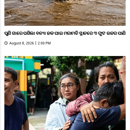
ପୁଣି ଗାଁରେ ପଶିଲା ବନ୍ୟା ଜଳ ଘାଇ ମରାମତି ସ୍ଥାନରେ ୩ ଫୁଟ ଉଚ୍ଚର ପାଣି
August 8, 2026 | 2:00 PM