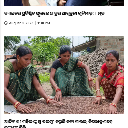
ବ୍ୟାଙ୍କକର ପ୍ରତିଷ୍ଠିତ ସ୍କୁଲରେ ଛାତ୍ରର ଆଖିବୁଜା ଗୁଳିମାଡ଼: ୮ ମୃତ
August 8, 2026 | 1:30 PM
ଆଦିବାସୀ ମହିଳାଙ୍କୁ ସ୍ଵାବଲମ୍ଵୀ କରୁଛି କଳା ଚାଉଳ, କିଲୋକୁ ଶହେ
ଟଙ୍କାରେ ବିକ୍ରି