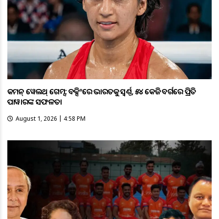
କମନ୍ ୱେଲଥ୍ ଗେମ୍ସ: ବକ୍ସିଂରେ ଭାରତକୁ ସ୍ବର୍ଣ୍ଣ, ୫୪ କେଜି ବର୍ଗରେ ପ୍ରିତି
ପାୱାରଙ୍କ ସଫଳତା
August 1, 2026 | 4:58 PM