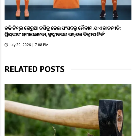
ହକି ଟିମ୍‌ର ଗେରୁଆ ଜର୍ସିକୁ ନେଇ ସଂସଦରୁ ମୈଦାନ ଯାଏଁ ରାଜନୀତି;
ପ୍ରିୟଙ୍କାଙ୍କ ସମାଲୋଚନା, ସ୍ପଷ୍ଟୀକରଣ ରଖିଲେ ଦିଲ୍ଲୀପ ତିର୍କୀ
July 30, 2026 | 7:08 PM
RELATED POSTS