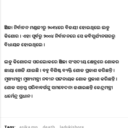
ଆସିକା ନିର୍ବାଚନ ମଣ୍ଡଳୀରୁ ୨୦୧୪ରେ ବିଜୟୀ ହୋଇଥିଲେ ଲଡୁ
କିଶୋର । ଏହା ପୂର୍ବରୁ ୨୦୦୪ ନିର୍ବାଚନରେ ସେ କବିସୂର୍ଯ୍ୟନଗରରୁ
ବିଧାୟକ ହୋଇଥିଲେ ।
ଲଡୁ କିଶୋରଙ୍କ ପରଲୋକରେ ଆସିକା ସଂସଦୀୟ କ୍ଷେତ୍ରରେ ଶୋକର
ଛାୟା ଖେଳି ଯାଇଛି । ବହୁ ବିଶିଷ୍ଟ ବ୍ୟକ୍ତି ଶୋକ ପ୍ରକାଶ କରିଛନ୍ତି ।
ମୁଖ୍ୟମନ୍ତ୍ରୀ ମୁଖ୍ୟମନ୍ତ୍ରୀ ନବୀନ ପଟ୍ଟନାୟକ ଶୋକ ପ୍ରକାଶ କରିଛନ୍ତି ।
ଶୋକ ସନ୍ତପ୍ତ ପରିବାବର୍ଗଙ୍କୁ ସମବେଦନା ଜଣାଇଛନ୍ତି କେନ୍ଦ୍ରମନ୍ତ୍ରୀ
ଧର୍ମେନ୍ଦ୍ର ପ୍ରଧାନ ।
Tags:
asika mp
,
death
,
ladukishore