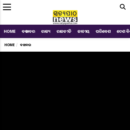
Me
HOME
ବଡ ଖବର
ରାଜ୍ୟ
ରାଜନୀତି
ଜାତୀୟ
ପରିବେଶ
ଦେଶ ବ
HOME
ବଡ ଖବର