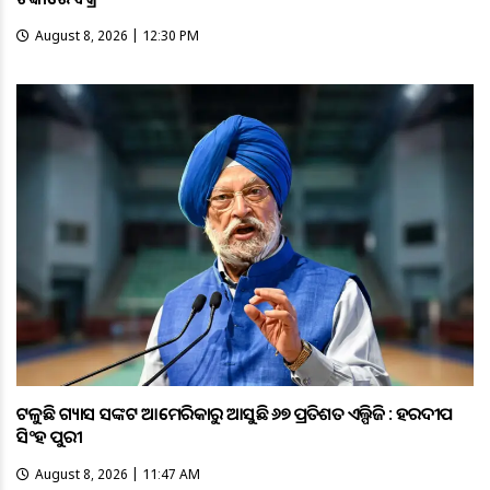
August 8, 2026 | 12:30 PM
ଟଳୁଛି ଗ୍ୟାସ ସଙ୍କଟ ଆମେରିକାରୁ ଆସୁଛି ୬୭ ପ୍ରତିଶତ ଏଲ୍ପିଜି : ହରଦୀପ
ସିଂହ ପୁରୀ
August 8, 2026 | 11:47 AM