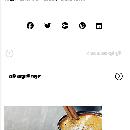
‘6’ରେ ଯଜ୍ଞଙ୍କ ପୂର୍ଣ୍ଣାହୁତି
ଆଜି ଆସୁଛନ୍ତି ରାହୁଲ