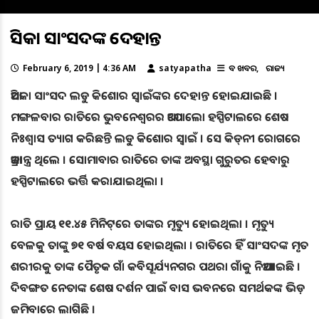
ଆସିକା ସାଂସଦଙ୍କ ଦେହାନ୍ତ
February 6, 2019 | 4:36 AM
satyapatha
ବଡ ଖବର
ରାଜ୍ୟ
ଆସିକା ସାଂସଦ ଲଡୁ କିଶୋର ସ୍ୱାଇଁଙ୍କର ଦେହାନ୍ତ ହୋଇଯାଇଛି ।
ମଙ୍ଗଳବାର ରାତିରେ ଭୁବନେଶ୍ୱରର ଆପୋଲୋ ହସ୍ପିଟାଲରେ ଶେଷ
ନିଃଶ୍ୱାସ ତ୍ୟାଗ କରିଛନ୍ତି ଲଡୁ କିଶୋର ସ୍ୱାଇଁ । ସେ କିଡ୍‌ନୀ ରୋଗରେ
ଆକ୍ରାନ୍ତ୍ର ଥିଲେ । ସୋମାବାର ରାତିରେ ତାଙ୍କ ଅବସ୍ଥା ଗୁରୁତର ହେବାରୁ
ହସ୍ପିଟାଲରେ ଭର୍ତ୍ତି କରାଯାଇଥିଲା ।
ରାତି ପ୍ରାୟ ୧୧.୪୫ ମିନିଟ୍‌ରେ ତାଙ୍କର ମୃତ୍ୟୁ ହୋଇଥିଲା । ମୃତ୍ୟୁ
ବେଳକୁ ତାଙ୍କୁ ୭୧ ବର୍ଷ ବୟସ ହୋଇଥିଲା । ରାତିରେ ହିଁ ସାଂସଦଙ୍କ ମୃତ
ଶରୀରକୁ ତାଙ୍କ ପୈତୃକ ଗାଁ କବିସୂର୍ଯ୍ୟନଗର ପଥରା ଗାଁକୁ ନିଆଯାଇଛି ।
ଦିବଙ୍ଗତ ନେତାଙ୍କ ଶେଷ ଦର୍ଶନ ପାଇଁ ବାସ ଭବନରେ ସମର୍ଥକଙ୍କ ଭିଡ଼
ଜମିବାରେ ଲାଗିଛି ।