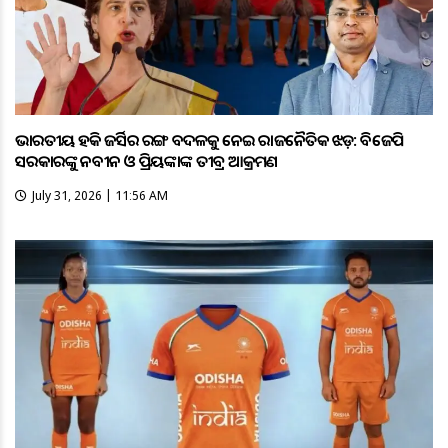
ଭାରତୀୟ ହକି ଜର୍ସିର ରଙ୍ଗ ବଦଳକୁ ନେଇ ରାଜନୈତିକ ଝଡ଼: ବିଜେପି
ସରକାରଙ୍କୁ ନବୀନ ଓ ପ୍ରିୟଙ୍କାଙ୍କ ତୀବ୍ର ଆକ୍ରମଣ
July 31, 2026 | 11:56 AM