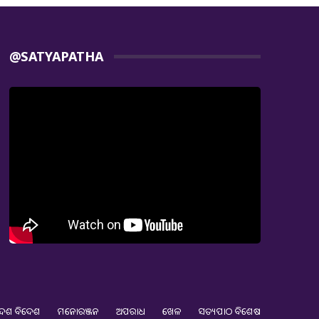
@SATYAPATHA
େଶ ବିଦେଶ
ମନୋରଞ୍ଜନ
ଅପରାଧ
ଖେଳ
ସତ୍ୟପାଠ ବିଶେଷ