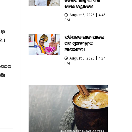
ତେଜପାଲଙ୍କୁ ୧୦ ବର୍ଷ
ଜେଲ ଦଣ୍ଡାଦେଶ
August 6, 2026 | 4:46
PM
ଲଭ୍
ଛତିଶଗଡ ରାଜ୍ୟପାଳଙ୍କ
େ ।
ସହ ମୁଖ୍ୟମନ୍ତ୍ରୀଙ୍କ
ଆଲୋଚନା
August 6, 2026 | 4:34
PM
େ ଦଶକର
ଆଦି