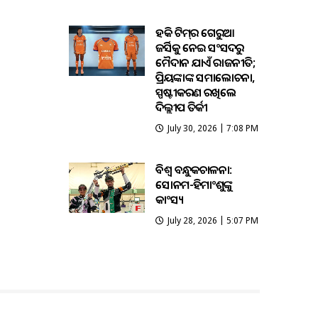
ହକି ଟିମ୍‌ର ଗେରୁଆ
ଜର୍ସିକୁ ନେଇ ସଂସଦରୁ
ମୈଦାନ ଯାଏଁ ରାଜନୀତି;
ପ୍ରିୟଙ୍କାଙ୍କ ସମାଲୋଚନା,
ସ୍ପଷ୍ଟୀକରଣ ରଖିଲେ
ଦିଲ୍ଲୀପ ତିର୍କୀ
July 30, 2026 | 7:08 PM
ବିଶ୍ବ ବନ୍ଧୁକଚାଳନା:
ସୋନମ-ହିମାଂଶୁଙ୍କୁ
କାଂସ୍ୟ
July 28, 2026 | 5:07 PM