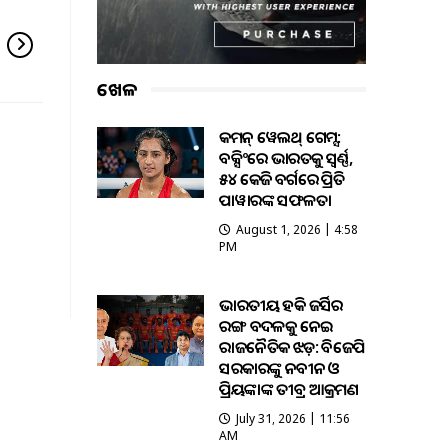
ଖେଳ
କମନ୍ ୱେଲଥ୍ ଗେମ୍ସ:
ବକ୍ସିଂରେ ଭାରତକୁ ସ୍ବର୍ଣ୍ଣ,
୫୪ କେଜି ବର୍ଗରେ ପ୍ରିତି
ପାୱାରଙ୍କ ସଫଳତା
August 1, 2026 | 4:58
PM
ଭାରତୀୟ ହକି ଜର୍ସିର
ରଙ୍ଗ ବଦଳକୁ ନେଇ
ରାଜନୈତିକ ଝଡ଼: ବିଜେପି
ସରକାରଙ୍କୁ ନବୀନ ଓ
ପ୍ରିୟଙ୍କାଙ୍କ ତୀବ୍ର ଆକ୍ରମଣ
July 31, 2026 | 11:56
AM