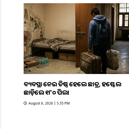
ଅବ୍ୟବସ୍ଥା ନେଇ ଅତିଷ୍ଠ ହେଲେ ଛାତ୍ର, ହଷ୍ଟେଲ
ଛାଡ଼ିଲେ ୧୮୦ ପିଲା
August 6, 2026 | 5:35 PM