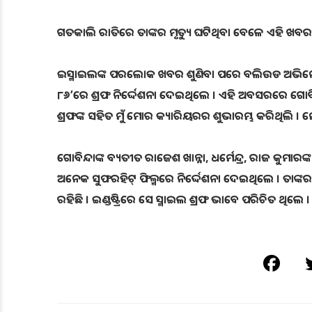
ଗତକାଲି ରାତିରେ ତାଙ୍କର ମୃତ୍ୟୁ ଘଟିଥିବା ବେଳେ ଏହି 
ଇସ୍ମାଇଲଙ୍କ ପରଲୋକ ଖବର ଶୁଣିବା ପରେ ବଲିଉଡ ଅଭିନେତା ଗୋବ
୮୬’ରେ ଶ୍ରଫ ନିର୍ଦ୍ଦେଶନା ଦେଇଥିଲେ । ଏହି ଅବସରରେ ଗୋବିନ୍
ଶ୍ରଫଙ୍କ ସହିତ ମୁଁ ମୋର କ୍ୟାରିୟରର ଶୁଭାରମ୍ଭ କରିଥିଲି । 
ଗୋବିନ୍ଦାଙ୍କ ବ୍ୟତୀତ ରାଜେଶ ଖାନ୍ନା, ଧର୍ମେନ୍ଦ୍ର, ରାଜ କୁ
ଅନେକ ସୁଫରହିଟ୍ ଫିଲ୍ମରେ ନିର୍ଦ୍ଦେଶନା ଦେଇଥିଲେ । ତାଙ୍କର ବେଷ୍
ରହିଛି । ଇଣ୍ଡଷ୍ଟ୍ରିରେ ସେ ସ୍ମାଇଲ ଶ୍ରଫ ଭାବେ ପରିଚିତ ଥିଲେ ।