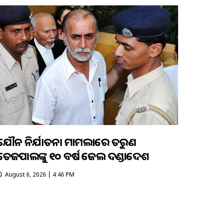
ଯୌନ ନିର୍ଯାତନା ମାମଲାରେ ତରୁଣ
ତେଜପାଲଙ୍କୁ ୧୦ ବର୍ଷ ଜେଲ ଦଣ୍ଡାଦେଶ
August 6, 2026 | 4:46 PM