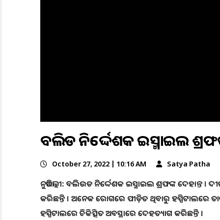
ବଲିଉଡ ନିର୍ଦ୍ଦେଶକ ଇସ୍ମାଇଲ ଶ୍ରଫଙ
October 27, 2022 | 10:16 AM
Satya Patha
ନୁଆଦିଲ୍ଲୀ: ବଲିଉଡ ନିର୍ଦ୍ଦେଶକ ଇସ୍ମାଇଲ ଶ୍ରଫଙ୍କ ଦେହାନ୍ତ ।
କରିଛନ୍ତି । ଅନେକ ରୋଗରେ ପୀଡ଼ିତ ଥିବାରୁ ହସ୍ପିଟାଲରେ ତା
ହସ୍ପିଟାଲରେ ଚିକିତ୍ସିତ ଅବସ୍ଥାରେ ଦେହତ୍ୟାଗ କରିଛନ୍ତି ।