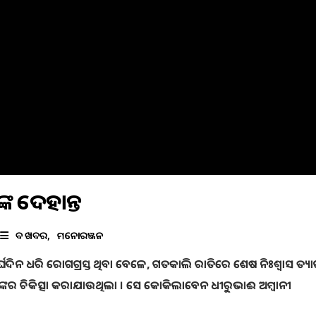
୍କ ଦେହାନ୍ତ
ବଡ ଖବର
ମନୋରଞ୍ଜନ
 ଦୀର୍ଘଦିନ ଧରି ରୋଗଗ୍ରସ୍ତ ଥିବା ବେଳେ, ଗତକାଲି ରାତିରେ ଶେଷ ନିଃଶ୍ୱାସ ତ୍ୟ
ଙ୍କର ଚିକିତ୍ସା କରାଯାଉଥିଲା । ସେ କୋକିଲାବେନ ଧୀରୁଭାଈ ଅମ୍ବାନୀ