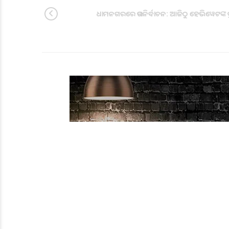
ଧାମନଗରରେ ଉପନିର୍ବାଚନ: ଆଜିଠୁ ହେଭିୱେଟଙ୍କ ପ