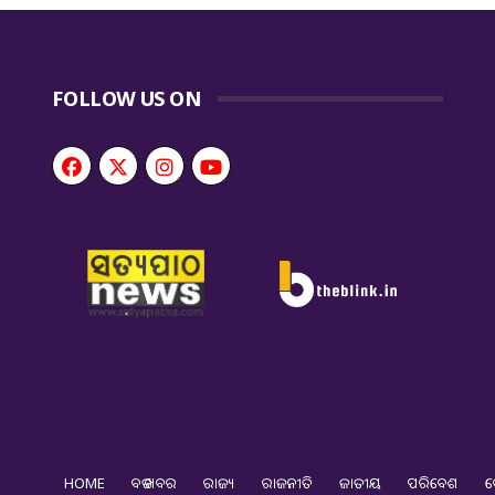
FOLLOW US ON
HOME
ବଡ ଖବର
ରାଜ୍ୟ
ରାଜନୀତି
ଜାତୀୟ
ପରିବେଶ
ଦ