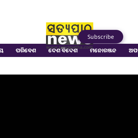
Subscribe
ୀୟ
ପରିବେଶ
ଦେଶ ବିଦେଶ
ମନୋରଞ୍ଜନ
ଅପ