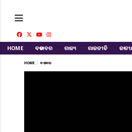
HOME
ବଡ ଖବର
ରାଜ୍ୟ
ରାଜନୀତି
ଜାତ
HOME
ବଡ ଖବର