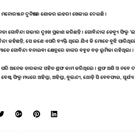
ଖବର ମନୋରଞ୍ଜନ ଦୁନିଆରେ ଶୋକର ଲହରୀ ଖେଳାଇ ଦେଇଛି ।
ିନ୍ଦା ଗଭୀର ଦୁଃଖ ପ୍ରକାଶ କରିଛନ୍ତି । ଗୋବିନ୍ଦାଙ୍କ ଡେବ୍ୟୁ ଫିଲ୍ମ ‘
ଦା କହିଛନ୍ତି, ସେ ଜଣେ ଏପରି ବ୍ୟକ୍ତି ଥିଲେ ଯିଏ କି ମୋତେ ବୁଝି ପାରିଥିଲ
ମୋତେ ଗୋବିନ୍ଦା ବନାଇବା କ୍ଷେତ୍ରରେ ତାଙ୍କର ବହୁତ ବଡ଼ ଭୂମିକା ରହିଥିଲା ।
ମାରଙ୍କ ପରି ଅନେକ ତାରକାଙ୍କ ସହିତ ଶ୍ରଫ କାମ କରିଥିଲେ । ଶ୍ରଫ ଅଶି ଓ ନବ
ଟ ଫିଲ୍ମ ମଧ୍ୟରେ ଅହିସ୍ତା, ଅହିସ୍ତା, ବୁଲନ୍ଦୀ, ଥୋଡ଼ି ସି ବେବଫାଇ, ସୂର୍ଯ୍ୟା 