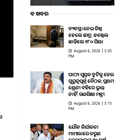
ବଡ ଖବର
ଅବ୍ୟବସ୍ଥା ନେଇ ଅତିଷ୍ଠ
ହେଲେ ଛାତ୍ର, ହଷ୍ଟେଲ
ଛାଡ଼ିଲେ ୧୮୦ ପିଲା
August 6, 2026 | 5:35
PM
ପାଠ୍ୟ ପୁସ୍ତକ ତ୍ରୁଟିକୁ ନେଇ
ଗୁରୁତ୍ବପୂର୍ଣ୍ଣ ବୈଠକ, ପ୍ରଥମ
ଶ୍ରେଣୀ ବହିରେ ଭୁଲ୍
ନାହିଁ: ଗଣଶିକ୍ଷା ମନ୍ତ୍ରୀ
August 6, 2026 | 5:15
PM
ାଗ
ଯୌନ ନିର୍ଯାତନା
ମାମଲାରେ ତରୁଣ