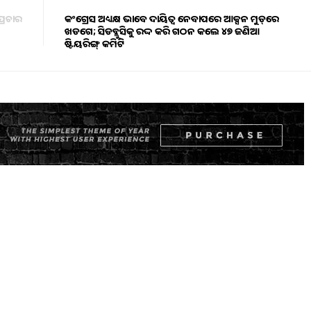
୍ରଚାର
କଂଗ୍ରେସ ଅଧ୍ୟକ୍ଷ ଭାବେ ଦାୟିତ୍ଵ ନେବାପରେ ଆକ୍ସନ ମୁଡ୍‌ରେ
ଖଡଗେ; ସିଡବ୍ଲୁସିକୁ ରଦ୍ଦ କରି ଗଠନ କଲେ ୪୭ ଜଣିଆ
ଷ୍ଟିୟରିଙ୍ଗ୍ କମିଟି