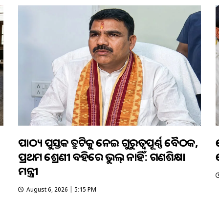
ପାଠ୍ୟ ପୁସ୍ତକ ତ୍ରୁଟିକୁ ନେଇ ଗୁରୁତ୍ବପୂର୍ଣ୍ଣ ବୈଠକ,
ପ୍ରଥମ ଶ୍ରେଣୀ ବହିରେ ଭୁଲ୍ ନାହିଁ: ଗଣଶିକ୍ଷା
ମନ୍ତ୍ରୀ
August 6, 2026 | 5:15 PM