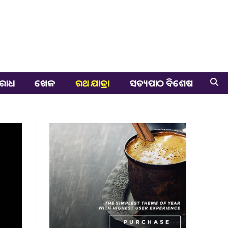
ରାଧ
ଖେଳ
ରଥ ଯାତ୍ରା
ସତ୍ୟପାଠ ବିଶେଷ