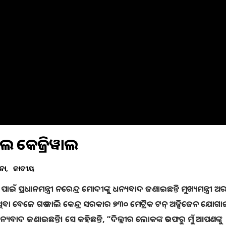
େ କେଜ୍ରିୱାଲ
ନା
ଜାତୀୟ
ଇଁ ପ୍ରଧାନମନ୍ତ୍ରୀ ନରେନ୍ଦ୍ର ମୋଦୀଙ୍କୁ ଧନ୍ୟବାଦ ଜଣାଇଛନ୍ତି ମୁଖ୍ୟମନ୍ତ୍ରୀ ଅର
ରୁଥିବା ବେଳେ ଗତ କାଲି କେନ୍ଦ୍ର ସରକାର ୭୩୦ ମେଟ୍ରିକ ଟନ୍‌ ଅକ୍ସିଜେନ ଯୋଗ
ନ୍ୟବାଦ ଜଣାଇଛନ୍ତି। ସେ କହିଛନ୍ତି, “ଦିଲ୍ଲୀର ଲୋକଙ୍କ ତରଫରୁ ମୁଁ ଆପଣଙ୍କୁ