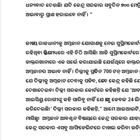
ଧନ୍ୟବାଦ ଦେଉଛି। ଯଦି କେନ୍ଦ୍ର ସରକାର ସବୁଦିନ ୭୦୦ ମେଟ୍
ଅଭାବାରୁ ପ୍ରାଣ ହରାଇବେ ନାହିଁ । “
ଜାତୀୟ ରାଜଧାନୀକୁ ଅମ୍ଳଜାନ ଯୋଗାଣକୁ ନେଇ ସୁପ୍ରିମକୋର୍ଟରେ
ରହିଥିବା ତିକ୍ତତା ମଧ୍ୟରେ ଏହି ଚିଠି ଆସିଛି। ଆଜି ସୁପ୍ରିମକୋର
ଡାକ୍ତରଖାନାରେ ଏକ ସର୍ଭେ କରାଯାଇଛି ଯେଉଁଥିରେ ଡାକ୍ତରଖାନ
ଅମ୍ଳଜାନର ଅଭାବ ନାହିଁ । ଦିଲ୍ଲୀକୁ ପ୍ରତିଦିନ 700 ଟନ୍ ଅମ୍ଳ
ଯେ ଦିଲ୍ଲୀକୁ ଅମ୍ଳଜାନ ଦେବାକୁ ପଡିବ, ତେବେ କେନ୍ଦ୍ର କହିଛ
ଦେଖାଦେଇବ। ଦିଲ୍ଲୀ ସରକାର କୋର୍ଟରେ କହିଛନ୍ତି ଯେ ‘ଆବଣ
ଆଇସିୟୁ ରୋଗୀଙ୍କୁ କହି ପାରିବୁ ନାହିଁ ଯେ ତାଙ୍କୁ କେବଳ 2
କରିଦେଇଛି।’ ଦିଲ୍ଲୀ ସରକାର କହିଛନ୍ତି,” ଆମେ ଆଇଆଇଟି, ଆଇଆ
ମାଗିଛୁ। ଅମ୍ଳଜାନ ଆବଣ୍ଟନ ବିଷୟରେ କେନ୍ଦ୍ର ସରକାର ଯାହା 
କେନ୍ଦ୍ର ସରକାର ଏସବୁ ଆଫିଡେଭିଟରେ ଦାଖଲ କରିବା ଉଚିତ