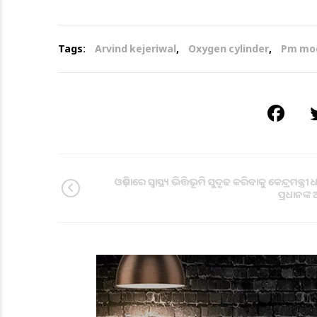
Tags:
Arvind kejeriwal
,
Oxygen cylinder
,
Pm mo
ଓଡ଼ିଶାରେ ସ୍ବାସ୍ଥ୍ୟ ଭିତ୍ତିଭୂମି ସୁଦୃଢ କରିବାକୁ କେନ୍ଦ୍ରମନ୍ତ୍ରୀ ଧର୍
ପ୍ରଧାନଙ୍କ 