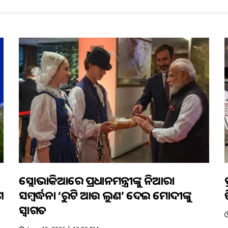
ସ୍ଲୋଭାକିଆରେ ପ୍ରଧାନମନ୍ତ୍ରୀଙ୍କୁ ନିଆରା
ଗ
ସମ୍ବର୍ଦ୍ଧନା ‘ରୁଟି ଆଉ ଲୁଣ’ ଦେଇ ମୋଦୀଙ୍କୁ
ସ୍ୱାଗତ