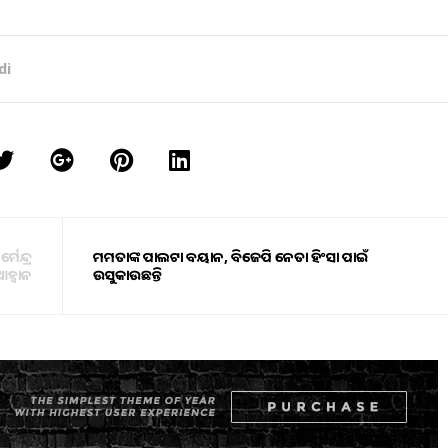
di
ମେନ୍ଦ୍ର
ମମତାଙ୍କ ପାଲଟା ବୟାନ, ବିଜେପି ନେତା ହିଂସା ପାଇଁ
ଆହ୍ବାନ
ଉସୁକାଉଛନ୍ତି