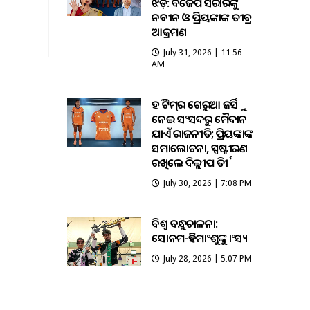
ଝଡ଼: ବିଜେପି ସରକାରଙ୍କୁ
ନବୀନ ଓ ପ୍ରିୟଙ୍କାଙ୍କ ତୀବ୍ର
ଆକ୍ରମଣ
July 31, 2026 | 11:56
AM
ହକି ଟିମ୍‌ର ଗେରୁଆ ଜର୍ସିକୁ
ନେଇ ସଂସଦରୁ ମୈଦାନ
ଯାଏଁ ରାଜନୀତି; ପ୍ରିୟଙ୍କାଙ୍କ
ସମାଲୋଚନା, ସ୍ପଷ୍ଟୀକରଣ
ରଖିଲେ ଦିଲ୍ଲୀପ ତିର୍କୀ
July 30, 2026 | 7:08 PM
ବିଶ୍ବ ବନ୍ଧୁକଚାଳନା:
ସୋନମ-ହିମାଂଶୁଙ୍କୁ କାଂସ୍ୟ
July 28, 2026 | 5:07 PM