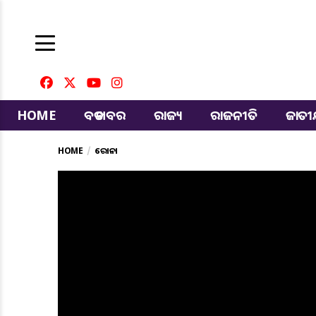
HOME
ବଡ ଖବର
ରାଜ୍ୟ
ରାଜନୀତି
ଜାତ
HOME
କରୋନା