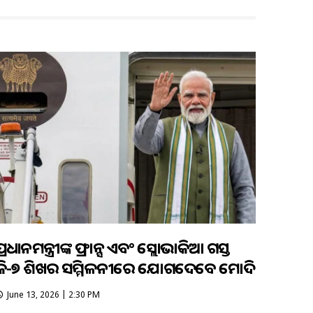
ପ୍ରଧାନମନ୍ତ୍ରୀଙ୍କ ଫ୍ରାନ୍ସ ଏବଂ ସ୍ଲୋଭାକିଆ ଗସ୍ତ
ଜି-୭ ଶିଖର ସମ୍ମିଳନୀରେ ଯୋଗଦେବେ ମୋଦି
June 13, 2026 | 2:30 PM