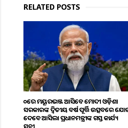
RELATED POSTS
୨୦ରେ ମୟୂରଭଞ୍ଜ ଆସିବେ ମୋଦୀ ଓଡ଼ିଶା
ସରକାରଙ୍କ ଦ୍ବିତୀୟ ବର୍ଷ ପୂର୍ତ୍ତି ଉତ୍ସବରେ ଯୋ
ଦେବେ ଆସିଲା ପ୍ରଧାନମନ୍ତ୍ରୀଙ୍କ ଗସ୍ତ କାର୍ଯ୍ୟ
ସୂଚୀ