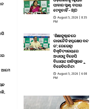
ଓଡ଼ିଶାରେ ନ୍ୟୁକ୍ଲିୟର
ଜାନ
ପାୱାର ପ୍ଲାଣ୍ଟ ବସାଇ
ଦେବୁନାହିଁ – BJD
August 5, 2026 | 8:35
PM
ାଗି
‘ଶିକ୍ଷାନୁଷ୍ଠାନରେ
ରାଜନୈତିକ ହସ୍ତକ୍ଷେପ ବନ୍ଦ
କର’; ରେଭେନ୍ସା
ବିଶ୍ୱବିଦ୍ୟାଳୟରେ
ିଲେ
ଅଧ୍ୟାପକଙ୍କୁ ବିଜେପି
ବିଧାୟକଙ୍କ ଗାଳିଗୁଲଜକୁ
ବିଜେଡିର ନିନ୍ଦା
ବ। ଆମେ
August 5, 2026 | 6:08
PM
ତା
ଛି,