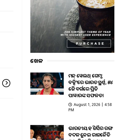
ଖେଳ
କମନ୍ ୱେଲଥ୍ ଗେମ୍ସ:
ବକ୍ସିଂରେ ଭାରତକୁ ସ୍ବର୍ଣ୍ଣ, ୫୪
କେଜି ବର୍ଗରେ ପ୍ରିତି
ପାୱାରଙ୍କ ସଫଳତା
August 1, 2026 | 4:58
PM
ଭାରତୀୟ ହକି ଜର୍ସିର ରଙ୍ଗ
ବଦଳକୁ ନେଇ ରାଜନୈତିକ