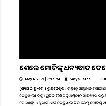
ଶେଷରେ ମୋଦିଙ୍କୁ ଧନ୍ୟବାଦ ଦେଲ
May 6, 2021 | 6:17 PM
Satya Patha
କରୋ
(ସତ୍ୟପାଠ ବ୍ୟୁରୋ) ଭୁବନେଶ୍ବର :
ଦିଲ୍ଲୀକୁ ଅମ୍ଳଜାନ ଯୋଗାଣ ପା
କେଜ୍ରିୱାଲ। ଦିଲ୍ଲୀ ପ୍ରତିଦିନ 700 ଟନ୍ ଅମ୍ଳଜାନ ଆବଶ୍ୟକ କ
ଦେଇଛନ୍ତି। ଏଥିପାଇଁ ଆଜି କେଜ୍ରିୱାଲ ଚିଠି ଲେଖି ମୋଦିଙ୍କୁ ଧ