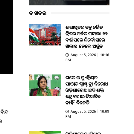
ବଡ ଖବର
କୋରାପୁଟର ବହୁ ଚର୍ଚ୍ଚିତ
ଟ୍ରିପର ମର୍ଡ଼ର ମାମଲା ୨୨
ବର୍ଷ ପରେ ନିର୍ଦ୍ଦୋଷରେ
ଖଲାସ ହେଲେ ଅର୍ଜୁନ
August 5, 2026 | 10:16
PM
ଘରୋଇ ନ୍ୟୁକ୍ଲିୟର
ପାଓ୍ବାର ପ୍ଲାଣ୍ଟକୁ କଡ଼ା ବିରୋଧ
ଓଡ଼ିଶାରେ ଆଣବିକ ଶକ୍ତି
କେନ୍ଦ୍ର ବସାଇ ଦିଆଯିବ
ନାହିଁ- ବିଜେଡି
ବିନ୍ଦ
August 5, 2026 | 10:09
PM
ାଇ