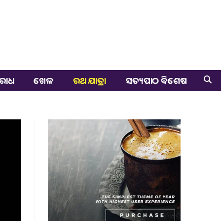
ରାଧ
ଖେଳ
ରଥ ଯାତ୍ରା
ସତ୍ୟପାଠ ବିଶେଷ