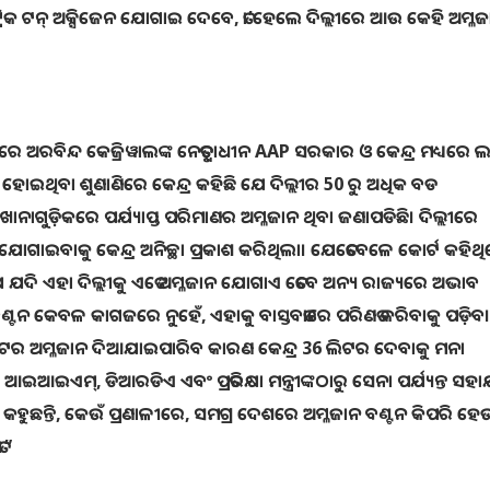
ରିକ ଟନ୍‌ ଅକ୍ସିଜେନ ଯୋଗାଇ ଦେବେ, ତା’ହେଲେ ଦିଲ୍ଲୀରେ ଆଉ କେହି ଅମ୍ଳ
 ଅରବିନ୍ଦ କେଜ୍ରିୱାଲଙ୍କ ନେତୃତ୍ୱାଧୀନ AAP ସରକାର ଓ କେନ୍ଦ୍ର ମଧ୍ୟରେ ଲ
୍ଟରେ ହୋଇଥିବା ଶୁଣାଣିରେ କେନ୍ଦ୍ର କହିଛି ଯେ ଦିଲ୍ଲୀର 50 ରୁ ଅଧିକ ବଡ
ାଗୁଡ଼ିକରେ ପର୍ଯ୍ୟାପ୍ତ ପରିମାଣର ଅମ୍ଳଜାନ ଥିବା ଜଣାପଡିଛି। ଦିଲ୍ଲୀରେ
ଜାନ ଯୋଗାଇବାକୁ କେନ୍ଦ୍ର ଅନିଚ୍ଛା ପ୍ରକାଶ କରିଥିଲା। ଯେତେବେଳେ କୋର୍ଟ କହିଥ
ି ଯେ ଯଦି ଏହା ଦିଲ୍ଲୀକୁ ଏତେ ଅମ୍ଳଜାନ ଯୋଗାଏ ତେବେ ଅନ୍ୟ ରାଜ୍ୟରେ ଅଭାବ
୍ଟନ କେବଳ କାଗଜରେ ନୁହେଁ, ଏହାକୁ ବାସ୍ତବତାରେ ପରିଣତ କରିବାକୁ ପଡ଼ି
4 ଲିଟର ଅମ୍ଳଜାନ ଦିଆଯାଇପାରିବ କାରଣ କେନ୍ଦ୍ର 36 ଲିଟର ଦେବାକୁ ମନା
ଇଏମ୍, ଡିଆରଡିଏ ଏବଂ ପ୍ରତିରକ୍ଷା ମନ୍ତ୍ରୀଙ୍କଠାରୁ ସେନା ପର୍ଯ୍ୟନ୍ତ ସହାୟ
କହୁଛନ୍ତି, କେଉଁ ପ୍ରଣାଳୀରେ, ସମଗ୍ର ଦେଶରେ ଅମ୍ଳଜାନ ବଣ୍ଟନ କିପରି ହେଉ
।”