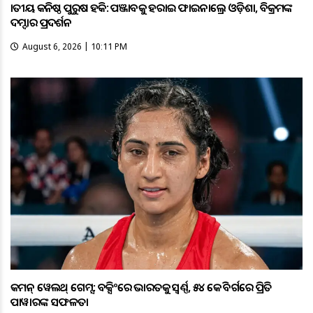
ଜାତୀୟ କନିଷ୍ଠ ପୁରୁଷ ହକି: ପଞ୍ଜାବକୁ ହରାଇ ଫାଇନାଲ୍ରେ ଓଡ଼ିଶା, ବିକ୍ରମଙ୍କ
ଦମ୍ଦାର ପ୍ରଦର୍ଶନ
August 6, 2026 | 10:11 PM
କମନ୍ ୱେଲଥ୍ ଗେମ୍ସ: ବକ୍ସିଂରେ ଭାରତକୁ ସ୍ବର୍ଣ୍ଣ, ୫୪ କେଜି ବର୍ଗରେ ପ୍ରିତି
ପାୱାରଙ୍କ ସଫଳତା