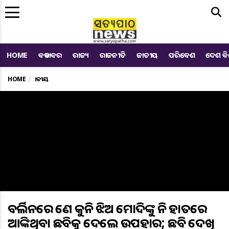
Me
HOME
ବଡ ଖବର
ରାଜ୍ୟ
ରାଜନୀତି
ଜାତୀୟ
ପରିବେଶ
ଦେଶ ବ
HOME
ଜାତୀୟ
ବର୍ଲିନରେ ଜଣେ କୁନି ଝିଅ ମୋଦିଙ୍କୁ ନିଜ ହାତରେ
ଆଙ୍କିଥିବା ଛବିକୁ ଦେଲେ ଉପହାର; ଛବି ଦେଖି