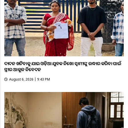
ଦାଦନ ଖଟିବାକୁ ଯାଇ ଓଡ଼ିଆ ଯୁବକ ନିଖୋଜ ସ୍ବାମୀଙ୍କୁ ଉଦ୍ଧାର କରିବା ପାଇଁ
ସ୍ତ୍ରୀର ଆକୁଳ ନିବେଦନ
August 6, 2026 | 9:43 PM