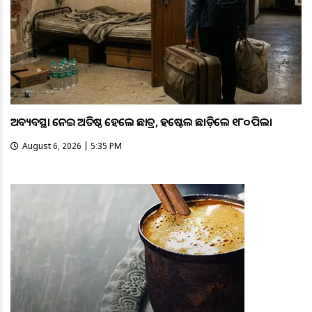
ଅବ୍ୟବସ୍ଥା ନେଇ ଅତିଷ୍ଠ ହେଲେ ଛାତ୍ର, ହଷ୍ଟେଲ ଛାଡ଼ିଲେ ୧୮୦ ପିଲା
August 6, 2026 | 5:35 PM