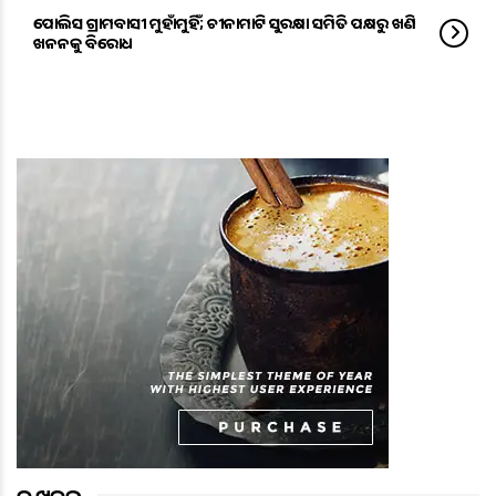
ପୋଲିସ ଗ୍ରାମବାସୀ ମୁହାଁମୁହିଁ; ଚୀନାମାଟି ସୁରକ୍ଷା ସମିତି ପକ୍ଷରୁ ଖଣି
ଖନନକୁ ବିରୋଧ