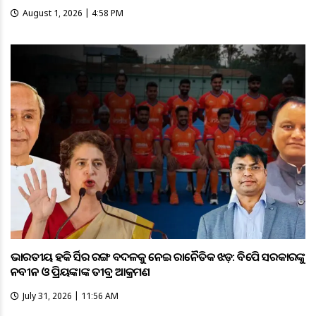
August 1, 2026 | 4:58 PM
ଭାରତୀୟ ହକି ଜର୍ସିର ରଙ୍ଗ ବଦଳକୁ ନେଇ ରାଜନୈତିକ ଝଡ଼: ବିଜେପି ସରକାରଙ୍କୁ
ନବୀନ ଓ ପ୍ରିୟଙ୍କାଙ୍କ ତୀବ୍ର ଆକ୍ରମଣ
July 31, 2026 | 11:56 AM