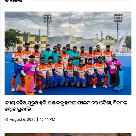
ବଡ ଖବର
ଜାତୀୟ କନିଷ୍ଠ ପୁରୁଷ ହକି: ପଞ୍ଜାବକୁ ହରାଇ ଫାଇନାଲ୍ରେ ଓଡ଼ିଶା, ବିକ୍ରମଙ୍କ
ଦମ୍ଦାର ପ୍ରଦର୍ଶନ
August 6, 2026 | 10:11 PM