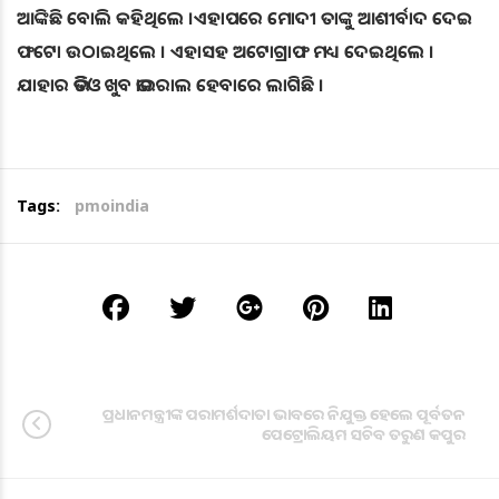
ଆଙ୍କିଛି ବୋଲି କହିଥିଲେ ।ଏହାପରେ ମୋଦୀ ତାଙ୍କୁ ଆଶୀର୍ବାଦ ଦେଇ
ଫଟୋ ଉଠାଇଥିଲେ । ଏହାସହ ଅଟୋଗ୍ରାଫ ମଧ୍ୟ ଦେଇଥିଲେ ।
ଯାହାର ଭିଡିଓ ଖୁବ ଭାଇରାଲ ହେବାରେ ଲାଗିଛି ।
Tags:
pmoindia
ପ୍ରଧାନମନ୍ତ୍ରୀଙ୍କ ପରାମର୍ଶଦାତା ଭାବରେ ନିଯୁକ୍ତ ହେଲେ ପୂର୍ବତନ
ପେଟ୍ରୋଲିୟମ ସଚିବ ତରୁଣ କପୁର