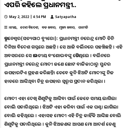
ଏପରି କହିଲେ ପ୍ରଧାନମନ୍ତ୍ରୀ..
May 2, 2022 | 4:54 PM
Satyapatha
ଜାତୀୟ
ଦେଶ ବିଦେଶ
ବଡ ଖବର
ମୁଖ୍ୟ ଖବର
ରାଜନୀତି
ଭୁବନେଶ୍ୱର(ସତ୍ୟପାଠ ବ୍ୟୁରୋ): ପ୍ରଧାନମନ୍ତ୍ରୀ ନରେନ୍ଦ୍ର ମୋଦି ତିନି
ଦିନିଆ ବିଦେଶ ଗସ୍ତରେ ଅଛନ୍ତି । ସେ ଆଜି ବର୍ଲିନରେ ପହଞ୍ଚିଛନ୍ତି । ଏହି
ଅବସରରେ ସେ ଭାରତୀୟ ବଂଶୋଦ୍ଭବଙ୍କୁ ଭେଟିଥିଲେ । ବର୍ଲିନରେ
ପ୍ରଧାନମନ୍ତ୍ରୀ ନରେନ୍ଦ୍ର ମୋଦୀ ଜଣେ ଛୋଟ ବାଳିକାଠାରୁ ସୁନ୍ଦର
ଉପହାରଟିଏ ଗ୍ରହଣ କରିଛନ୍ତି। ତେବେ କୁନି ଝିଅଟି ମୋଦୀଙ୍କୁ ନିଜ
ହାତରେ ଆଙ୍କିଥିବା ଚିତ୍ର ଉପହାର ସ୍ୱରୂପ ପ୍ରଦାନ କରିଥିଲା ।
ମୋଦୀ ଏହା ଦେଖି ଶିଶୁଟିକୁ ଆଙ୍କିବା ପାଇଁ କେତେ ସମୟ ଲାଗିଲା
ବୋଲି ପଚାରିଥିଲେ । ଝିଅଟି ଏହା କରିବା ପାଇଁ ଏକ ଘଣ୍ଟା ଲାଗିଲା
ବୋଲି କହିଥିଲେ । ଏହାସହ ମୋଦୀ ଏହି ଚିତ୍ର କାହିଁକି ଆଙ୍କିଛ ବୋଲି
ଶିଶୁଟିକୁ ପଚାରିଥିଲେ । କୁନି ଝିଅଜଣଙ୍କ ଆପଣ ମୋ ଆଦର୍ଶ ତେଣୁ