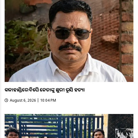
କଳାହାଣ୍ଡିରେ ବିଜେପି ନେତାଙ୍କୁ ଛୁରୀ ଭୂସି ହତ୍ୟା
August 6, 2026 | 10:04 PM