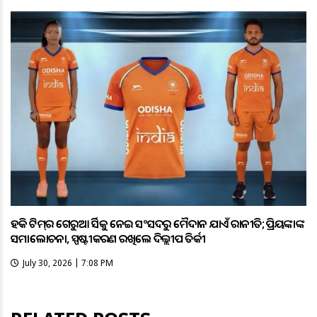
ହକି ଟିମ୍‌ର ଗେରୁଆ ଜର୍ସିକୁ ନେଇ ସଂସଦରୁ ମୈଦାନ ଯାଏଁ ରାଜନୀତି; ପ୍ରିୟଙ୍କାଙ୍କ
ସମାଲୋଚନା, ସ୍ପଷ୍ଟୀକରଣ ରଖିଲେ ଦିଲ୍ଲୀପ ତିର୍କୀ
July 30, 2026 | 7:08 PM