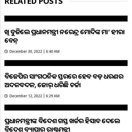
RELATED POSTS
ଆଖି ବୁଜିଲେ ପ୍ରଧାନମନ୍ତ୍ରୀ ନରେନ୍ଦ୍ର ମୋଦିଙ୍କ ମା’ ହୀରା
ବେନ୍‌
December 30, 2022 | 6:40 AM
ବିଜେପିର ସାଂଗଠନିକ ସ୍ତରରେ ହେବ ବଡ଼ ଧରଣର
ଅଦଳବଦଳ, ଜୋର୍ ଧରିଛି ଚର୍ଚ୍ଚା
December 12, 2022 | 6:29 AM
ପ୍ରଧାନମନ୍ତ୍ରୀଙ୍କ ବିଦେଶ ଗସ୍ତ ଖର୍ଚ୍ଚର ହିସାବ ଦେଲେ
ବିଦେଶ ବ୍ୟାପାର ରାଷ୍ଟ୍ରମନ୍ତ୍ରୀ