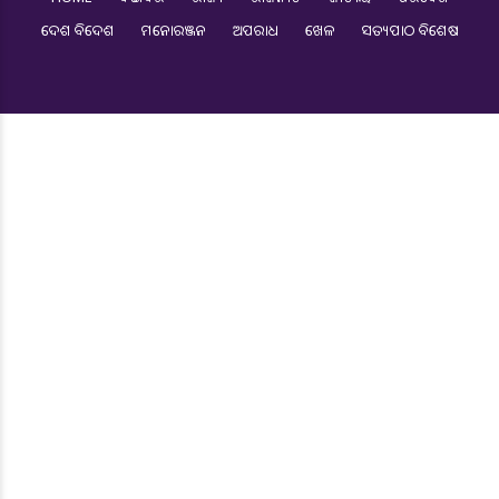
ଦେଶ ବିଦେଶ
ମନୋରଞ୍ଜନ
ଅପରାଧ
ଖେଳ
ସତ୍ୟପାଠ ବିଶେଷ