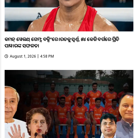
କମନ୍ ୱେଲଥ୍ ଗେମ୍ସ: ବକ୍ସିଂରେ ଭାରତକୁ ସ୍ବର୍ଣ୍ଣ, ୫୪ କେଜି ବର୍ଗରେ ପ୍ରିତି
ପାୱାରଙ୍କ ସଫଳତା
August 1, 2026 | 4:58 PM