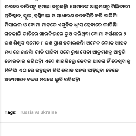
ଉପରେ ଚାରିପଟୁ ହମଲା କରୁଛନ୍ତି। ସେମାନଙ୍କ ଆକ୍ରମଣରୁ ମିଲିଟାରୀ
ପ୍ରତିଷ୍ଠାନ, ସ୍କୁଲ, ହସ୍ପିଟାଲ ଓ ସାଧାରଣ ଜନବସିତି ବର୍ତ୍ତି ପାରିନି।
ମିସାଇଲ ଓ ବୋମା ମାଡ଼ରେ ଏଗୁଡ଼ିକ ଧ୍ୱଂସ ହେବାରେ ଲାଗିଛି।
ଗତକାଲି ରାତିରେ ଖାରକିଭରେ ରୁଷ କରିଥିବା ବୋମା ବର୍ଷଣରେ ୨
ଜଣ ଶିଶୁଙ୍କ ସମେତ ୮ ଜଣ ପ୍ରାଣ ହରାଇଛନ୍ତି। ଅନେକ ଲୋକ ଆହତ
ମଧ୍ୟ ହୋଇଛନ୍ତି। ରାତି ପାହିବା ପରେ ରୁଷ ସେନା ଆକ୍ରମଣକୁ ଆହୁରି
ଜୋରଦାର କରିଛନ୍ତି। ଏବେ ଖାରକିଭ୍ରେ କେବଳ ଆତଙ୍କ ହିଁ ଦେଖିବାକୁ
ମିଳିଛି। ଏଠାରେ ରହୁଥିବା କିଛି ଲୋକ ସହର ଛାଡ଼ିଥିବା ବେଳେ
ଅନ୍ୟମାନେ ବଙ୍କର ମଧ୍ୟରେ ଲୁଚି ରହିଛନ୍ତି।
Tags:
russia vs ukraine