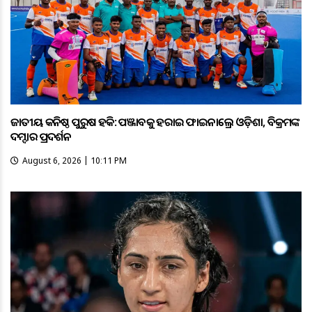
ଜାତୀୟ କନିଷ୍ଠ ପୁରୁଷ ହକି: ପଞ୍ଜାବକୁ ହରାଇ ଫାଇନାଲ୍ରେ ଓଡ଼ିଶା, ବିକ୍ରମଙ୍କ
ଦମ୍ଦାର ପ୍ରଦର୍ଶନ
August 6, 2026 | 10:11 PM