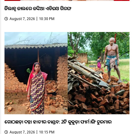
ଭିଜିଲାନ୍ସ ଜାଲରେ ଜଙ୍କିଆ ଏଡିଇଓ ଗିରଫ
August 7, 2026 | 10:30 PM
ଗୋଠଛଡ଼ା ଦନ୍ତା ହାତୀର ତାଣ୍ଡବ: 2ଟି କୁକୁଡ଼ା ଫାର୍ମ ଭାଙ୍ଗି ଚୁରମାର
August 7, 2026 | 10:15 PM