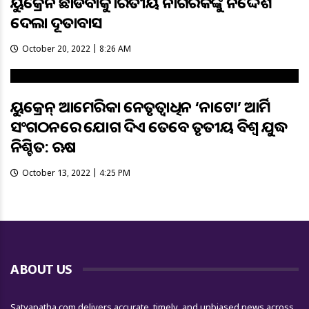
ୟୁକ୍ରେନ ଛାଡିବାକୁ ଭାରତୀୟ ନାଗରିକଙ୍କୁ ନିର୍ଦ୍ଦେଶ
ଦେଲା ଦୂତାବାସ
October 20, 2022 | 8:26 AM
ୟୁକ୍ରେନ୍ ଆମେରିକା ନେତୃତ୍ୱାଧିନ ‘ନାଟୋ’ ଆର୍ମି
ସଂଗଠନରେ ଯୋଗ ଦିଏ ତେବେ ତୃତୀୟ ବିଶ୍ୱ ଯୁଦ୍ଧ
ନିଶ୍ଚିତ: ଋଷ
October 13, 2022 | 4:25 PM
ABOUT US
Satyapatha.com delivers accurate, timely, and unbiased news across