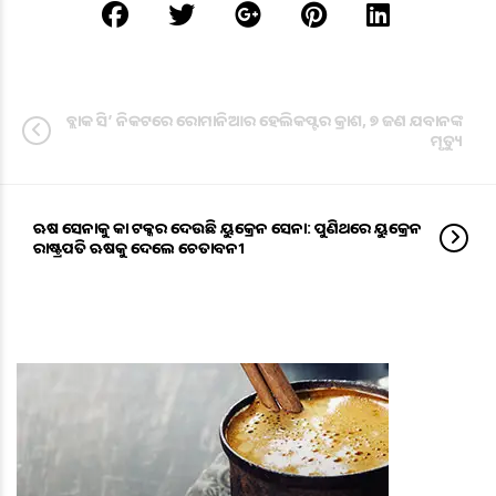
ବ୍ଲାକ ସି’ ନିକଟରେ ରୋମାନିଆର ହେଲିକପ୍ଟର କ୍ରାଶ, ୭ ଜଣ ଯବାନଙ୍କ
ମୃତ୍ୟୁ
ଋଷ ସେନାକୁ କଡା ଟକ୍କର ଦେଉଛି ୟୁକ୍ରେନ ସେନା: ପୁଣିଥରେ ୟୁକ୍ରେନ
ରାଷ୍ଟ୍ରପତି ଋଷକୁ ଦେଲେ ଚେତାବନୀ