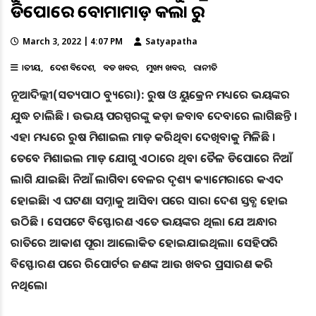
ଡିପୋରେ ବୋମାମାଡ଼ କଲା ରୁଷ
March 3, 2022 | 4:07 PM
Satyapatha
ଜାତୀୟ
ଦେଶ ବିଦେଶ
ବଡ ଖବର
ମୁଖ୍ୟ ଖବର
ରାଜନୀତି
ନୂଆଦିଲ୍ଲୀ(ସତ୍ୟପାଠ ବ୍ୟୁରୋ): ରୁଷ ଓ ୟୁକ୍ରେନ ମଧ୍ୟରେ ଭୟଙ୍କର
ଯୁଦ୍ଧ ଚାଲିଛି । ଉଭୟ ପରସ୍ପରଙ୍କୁ କଡ଼ା ଜବାବ ଦେବାରେ ଲାଗିଛନ୍ତି ।
ଏହା ମଧ୍ୟରେ ରୁଷ ମିଶାଇଲ ମାଡ଼ କରିଥିବା ଦେଖିବାକୁ ମିଳିଛି ।
ତେବେ ମିଶାଇଲ ମାଡ଼ ଯୋଗୁ ଏଠାରେ ଥିବା ତୈଳ ଡିପୋରେ ନିଆଁ
ଲାଗି ଯାଇଛି। ନିଆଁ ଲାଗିବା ବେଳର ଦୃଶ୍ୟ କ୍ୟାମେରାରେ କଏଦ
ହୋଇଛି। ଏ ଘଟଣା ସମ୍ନାକୁ ଆସିବା ପରେ ସାରା ଦେଶ ସ୍ତବ୍ଧ ହୋଇ
ଉଠିଛି । ସେପଟେ ବିସ୍ଫୋରଣ ଏତେ ଭୟଙ୍କର ଥିଲା ଯେ ଅନ୍ଧାର
ରାତିରେ ଆକାଶ ପୂରା ଆଲୋକିତ ହୋଇଯାଇଥିଲା। ସେହିପରି
ବିସ୍ଫୋରଣ ପରେ ରିପୋର୍ଟର ଜଣଙ୍କ ଆଉ ଖବର ପ୍ରସାରଣ କରି
ନଥିଲେ।