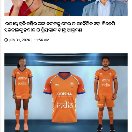
ଭାରତୀୟ ହକି ଜର୍ସିର ରଙ୍ଗ ବଦଳକୁ ନେଇ ରାଜନୈତିକ ଝଡ଼: ବିଜେପି
ସରକାରଙ୍କୁ ନବୀନ ଓ ପ୍ରିୟଙ୍କାଙ୍କ ତୀବ୍ର ଆକ୍ରମଣ
July 31, 2026 | 11:56 AM