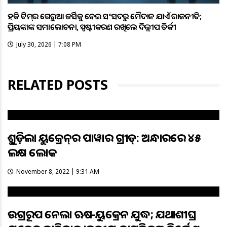
ହକି ଟିମ୍‌ର ଗେରୁଆ ଜର୍ସିକୁ ନେଇ ସଂସଦରୁ ମୈଦାନ ଯାଏଁ ରାଜନୀତି;
ପ୍ରିୟଙ୍କାଙ୍କ ସମାଲୋଚନା, ସ୍ପଷ୍ଟୀକରଣ ରଖିଲେ ଦିଲ୍ଲୀପ ତିର୍କୀ
July 30, 2026 | 7:08 PM
RELATED POSTS
ଭୁଶୁଡ଼ିଲା ୟୁକ୍ରେନ୍‌ର ପାୱାର ଗ୍ରୀଡ୍‌: ଅନ୍ଧାରରେ ୪୫
ଲକ୍ଷ ଲୋକ
November 8, 2022 | 9:31 AM
ଉଗ୍ରରୂପ ନେଲା ଋଷ-ୟୁକ୍ରେନ ଯୁଦ୍ଧ; ଯଥାଶୀଘ୍ର