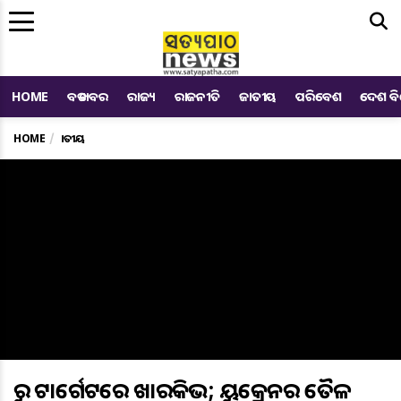
Me
HOME
ବଡ ଖବର
ରାଜ୍ୟ
ରାଜନୀତି
ଜାତୀୟ
ପରିବେଶ
ଦେଶ ବ
HOME
ଜାତୀୟ
ରୁଷ ଟାର୍ଗେଟରେ ଖାରକିଭ; ୟୁକ୍ରେନର ତୈଳ