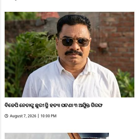
ବିଜେପି ନେତାଙ୍କୁ ଛୁରୀ ଭୁସି ହତ୍ୟା ଘଟଣା ୩ ଅଭିଯୁକ୍ତ ଗିରଫ
August 7, 2026 | 10:00 PM