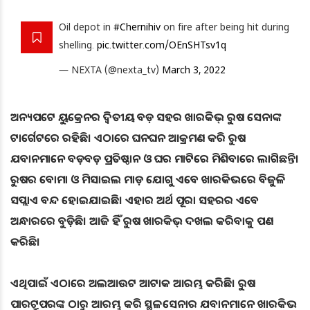
Oil depot in
#Chernihiv
on fire after being hit during
shelling.
pic.twitter.com/OEnSHTsv1q
— NEXTA (@nexta_tv)
March 3, 2022
ଅନ୍ୟପଟେ ୟୁକ୍ରେନର ଦ୍ୱିତୀୟ ବଡ଼ ସହର ଖାରକିଭ୍ ରୁଷ ସେନାଙ୍କ
ଟାର୍ଗେଟରେ ରହିଛି। ଏଠାରେ ଘନଘନ ଆକ୍ରମଣ କରି ରୁଷ
ଯବାନମାନେ ବଡ଼ବଡ଼ ପ୍ରତିଷ୍ଠାନ ଓ ଘର ମାଟିରେ ମିଶିବାରେ ଲାଗିଛନ୍ତି।
ରୁଷର ବୋମା ଓ ମିସାଇଲ ମାଡ଼ ଯୋଗୁ ଏବେ ଖାରକିଭରେ ବିଜୁଳି
ସପ୍ଲାଏ ବନ୍ଦ ହୋଇଯାଇଛି। ଏହାର ଅର୍ଥ ପୂରା ସହରର ଏବେ
ଅନ୍ଧାରରେ ବୁଡ଼ିଛି। ଆଜି ହିଁ ରୁଷ ଖାରକିଭ୍ ଦଖଲ କରିବାକୁ ପଣ
କରିଛି।
ଏଥିପାଇଁ ଏଠାରେ ଅଲଆଉଟ ଆଟାକ ଆରମ୍ଭ କରିଛି। ରୁଷ
ପାରଟ୍ରୁପରଙ୍କ ଠାରୁ ଆରମ୍ଭ କରି ସ୍ଥଳସେନାର ଯବାନମାନେ ଖାରକିଭ