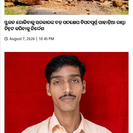
ଭୂସ୍ଖଳନ ରୋକିବାକୁ ସରକାରଙ୍କ ବଡ଼ ପଦକ୍ଷେପ ବିପଦପୂର୍ଣ୍ଣ ପାହାଡ଼ିଆ ରାସ୍ତା
ଚିହ୍ନଟ କରିବାକୁ ନିର୍ଦ୍ଦେଶ
August 7, 2026 | 10:45 PM