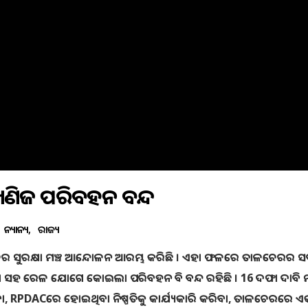
ଣିଜ ପରିବହନ ବନ୍ଦ
ଅନ୍ୟାନ୍ୟ
ରାଜ୍ୟ
ତାଳଚେର ସୁରକ୍ଷା ମଞ୍ଚ ଆନ୍ଦୋଳନ ଆରମ୍ଭ କରିଛି । ଏହା ଫଳରେ ତାଳଚେରର ସ
 ସହ ରେଳ ଯୋଗେ କୋଇଲା ପରିବହନ ବି ବନ୍ଦ ରହିଛି । 16 ଦଫା ଦାବି ମ
, RPDACରେ ହୋଇଥିବା ନିଷ୍ପତିକୁ କାର୍ଯ୍ୟକାରି କରିବା, ତାଳଚେରରେ ଏ