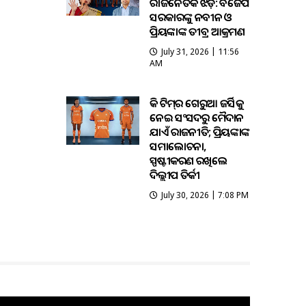
ରାଜନୈତିକ ଝଡ଼: ବିଜେପି
ସରକାରଙ୍କୁ ନବୀନ ଓ
ପ୍ରିୟଙ୍କାଙ୍କ ତୀବ୍ର ଆକ୍ରମଣ
July 31, 2026 | 11:56
AM
ହକି ଟିମ୍‌ର ଗେରୁଆ ଜର୍ସିକୁ
ନେଇ ସଂସଦରୁ ମୈଦାନ
ଯାଏଁ ରାଜନୀତି; ପ୍ରିୟଙ୍କାଙ୍କ
ସମାଲୋଚନା,
ସ୍ପଷ୍ଟୀକରଣ ରଖିଲେ
ଦିଲ୍ଲୀପ ତିର୍କୀ
July 30, 2026 | 7:08 PM