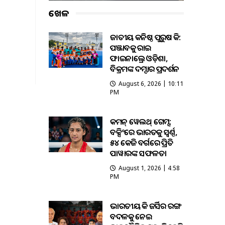
ଖେଳ
ଜାତୀୟ କନିଷ୍ଠ ପୁରୁଷ ହକି:
ପଞ୍ଜାବକୁ ହରାଇ
ଫାଇନାଲ୍ରେ ଓଡ଼ିଶା,
ବିକ୍ରମଙ୍କ ଦମ୍ଦାର ପ୍ରଦର୍ଶନ
August 6, 2026 | 10:11
PM
କମନ୍ ୱେଲଥ୍ ଗେମ୍ସ:
ବକ୍ସିଂରେ ଭାରତକୁ ସ୍ବର୍ଣ୍ଣ,
୫୪ କେଜି ବର୍ଗରେ ପ୍ରିତି
ପାୱାରଙ୍କ ସଫଳତା
August 1, 2026 | 4:58
PM
ଭାରତୀୟ ହକି ଜର୍ସିର ରଙ୍ଗ
ବଦଳକୁ ନେଇ