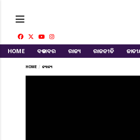
HOME
ବଡ ଖବର
ରାଜ୍ୟ
ରାଜନୀତି
ଜାତ
HOME
ଅନ୍ୟାନ୍ୟ