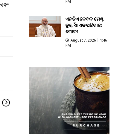
PM
ର ଏବଂ
ଏନଡିଏ କେବଳ ମେଣ୍ଟ
ନୁହେଁ, ଏହା ଏକ ପରିବାର:
ମୋଦୀ
August 7, 2026 | 1:46
PM