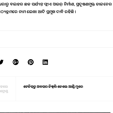
ରାରୁ ବଲହର ଛକ ପର୍ଯ୍ୟନ୍ତ ଫ୍ଲାଏ ଓଭର୍‌ ନିର୍ମାଣ, ପ୍ରଦୂଷଣମୁକ୍ତ ତାଳଚେ
କ୍ରମରେ ନାମ ଲେଖା ଆଦି ପ୍ରମୁଖ ଦାବି ରହିଛି ।
 ହେଲେ
ଟେନିସ୍‌ରୁ ଅବସର ନିଷ୍ପତ୍ତି ନେଲେ ଆଣ୍ଡି ମୁରେ
୍ରେଣ୍ଡ