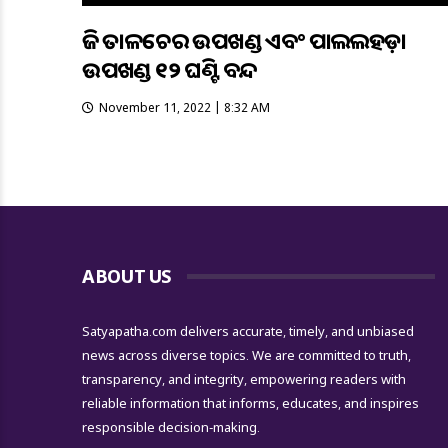
ଆଜି ତାଳଚେର ଉପଖଣ୍ଡ ଏବଂ ପାଲଲହଡ଼ା
ଉପଖଣ୍ଡ ୧୨ ଘଣ୍ଟିଆ ବନ୍ଦ
November 11, 2022 | 8:32 AM
ABOUT US
Satyapatha.com delivers accurate, timely, and unbiased
news across diverse topics. We are committed to truth,
transparency, and integrity, empowering readers with
reliable information that informs, educates, and inspires
responsible decision-making.