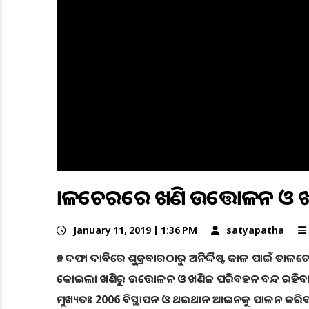
ତାଳଚେରରେ ଖଣି ଉତ୍ତୋଳନ ଓ ଖ
January 11, 2019 | 1:36 PM
satyapatha
୧୬ ଦଫା ଦାବିରେ ଶୁକ୍ରବାରଠାରୁ ଅନିର୍ଦ୍ଦିଷ୍ଟ କାଳ ପାଇଁ 
କୋଇଲା ଖଣିରୁ ଉତ୍ତୋଳନ ଓ ଖଣିଜ ପରିବହନ ବନ୍ଦ ରହିବା
ମୁଖ୍ୟତଃ 2006 ବିସ୍ଥାପନ ଓ ଥଇଥାନ ଆଇନକୁ ପାଳନ କରିବା