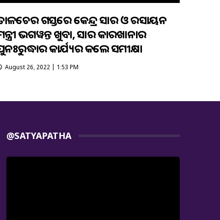
ତାଳଚେର ଗସ୍ତରେ କେନ୍ଦ୍ର ସାର ଓ ରସାୟନ
ମନ୍ତ୍ରୀ ଭଗୱନ୍ତ ଖୁବା, ସାର କାରଖାନାର
ପୁନଃରୁଦ୍ଧାର କାର୍ଯ୍ୟର କଲେ ସମୀକ୍ଷା
August 26, 2022 | 1:53 PM
@SATYAPATHA