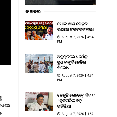
ବଡ ଖବର
ମୋଦି-ଶାହଙ୍କ ନେତୃତ୍ୱ
ଉପରେ ଭଗବତଙ୍କ ହମଲା
August 7, 2026 | 4:54
PM
ଅନୁଗୁଳରେ ଧର୍ମେନ୍ଦ୍ର
ପ୍ରଧାନଙ୍କୁ ବିଜେଡିର
ବିରୋଧ
August 7, 2026 | 4:31
PM
ତେଜୁଛି ରେଭେନ୍ସା ବିବାଦ
ବୁ
! କୁଳପତିଙ୍କ ବଡ଼
ଧ୍ୟରେ
ପ୍ରତିକ୍ରିୟା
କ
August 7, 2026 | 1:57