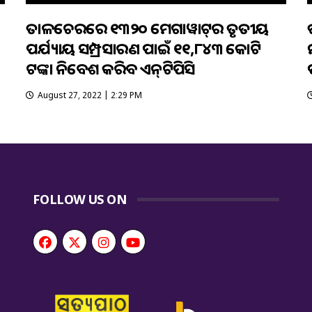
ତାଳଚେରରେ ୧୩୨୦ ମେଗାୱାଟ୍‌ର ତୃତୀୟ
ପର୍ଯ୍ୟାୟ ସମ୍ପ୍ରସାରଣ ପାଇଁ ୧୧,୮୪୩ କୋଟି
ଟଙ୍କା ନିବେଶ କରିବ ଏନ୍‌ଟିପିସି
August 27, 2022 | 2:29 PM
FOLLOW US ON