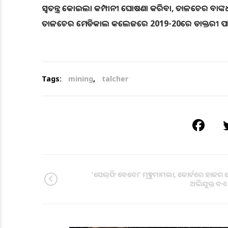
ସ୍ଵତନ୍ତ୍ର କୋଇଲା କମ୍ପାନୀ ଘୋଷଣା କରିବା, ତାଳଚେର ବାଙ୍କଧ
ତାଳଚେର ମେଡିକାଲ କଲେଜରେ 2019-20ରେ ଡାକ୍ତରୀ ପାଠ୍ୟ
Tags:
mining
,
talcher
‘ସେଲ୍‌ଫି ବେବୋ’ ମୃତ୍ୟୁ ମାମଲା, କୋର୍ଟରେ ହାଜର
ଅଭିଯୁକ୍ତ ବଏ ଫ