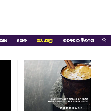
ରାଧ
ଖେଳ
ରଥ ଯାତ୍ରା
ସତ୍ୟପାଠ ବିଶେଷ