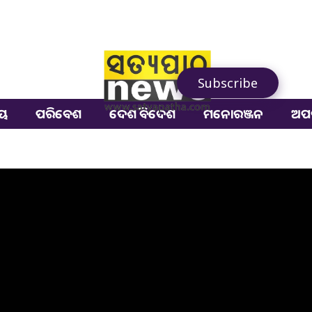
Subscribe
ୀୟ
ପରିବେଶ
ଦେଶ ବିଦେଶ
ମନୋରଞ୍ଜନ
ଅପ