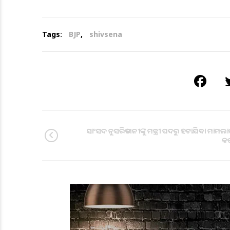
Tags:
BJP
,
shivsena
ସାଂସଦ ନୁସରିତ ଗନୀଙ୍କୁ ମନ୍ତ୍ରୀ ପଦରୁ ହଟାଯିବା ମାମଲାର
କର