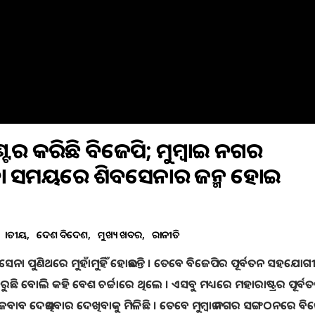
ଉଣ୍ଟର କରିଛି ବିଜେପି; ମୁମ୍ବାଇ ନଗର
ିବା ସମୟରେ ଶିବସେନାର ଜନ୍ମ ହୋଇ
ଜାତୀୟ
ଦେଶ ବିଦେଶ
ମୁଖ୍ୟ ଖବର
ରାଜନୀତି
ବସେନା ପୁଣିଥରେ ମୁହାଁମୁହିଁ ହୋଇଛନ୍ତି । ତେବେ ବିଜେପିର ପୂର୍ବତନ ସହଯୋଗ
କରୁଛି ବୋଲି କହି ବେଶ ଚର୍ଚ୍ଚାରେ ଥିଲେ । ଏସବୁ ମଧ୍ୟରେ ମହାରାଷ୍ଟ୍ରର ପୂର୍ବ
ର ଜବାବ ଦେଇଥିବାର ଦେଖିବାକୁ ମିଳିଛି । ତେବେ ମୁମ୍ବାଇ ନଗର ସଙ୍ଗଠନରେ ବି