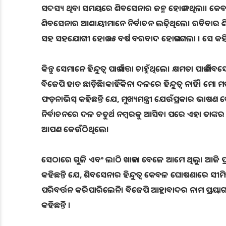
ସଦସ୍ୟ ଥିବା ସମୟରେ ଶିବସେନାର ଜନ୍ମ ହୋଇ ନଥିଲା। କେବଳ
ଶିବସେନାର ଆଶାୟୀମାନେ ନିର୍ବାଚନ ଲଢ଼ିଥିଲେ। ରବିବାର ଶି
ସହ ସହଯୋଗୀ ହୋଇ ୨୫ ବର୍ଷ ବରବାଦ ହୋଇଗଗଲା । ସେ କହିଥ
କିନ୍ତୁ ସେମାନେ ହିନ୍ଦୁତ୍ୱ ପାଇଁ ସତ୍ତା ଚାହୁଁଥିଲେ। କ୍ଷମତା ପା
ବିଜେପି ହାତ ଛାଡ଼ିଛି।କାହିଁକିନା ଦଳରେ ହିନ୍ଦୁତ୍ୱ ନାହିଁ। ମୋ ମତର
ଫଡ଼ନାଭିସ୍ କହିଛନ୍ତି ଯେ, ମୁଖ୍ୟମନ୍ତ୍ରୀ ଯେଉଁପ୍ରକାର ଭା
ନିର୍ବାଚନରେ ଦଳ ଚତୁର୍ଥ ନମ୍ବରକୁ ଆସିବା ପରେ ଏହା ତାଙ୍କର ହ
ଆପଣ କେଉଁଠିଥିଲେ।
ସେଠାରେ ଗୁଳି ଏବଂ ଲାଠି ଖାଇବା ବେଳେ ଆମେ ଥିଲୁ। ଆଜି ପ୍ରଧାନ
କହିଛନ୍ତି ଯେ, ଶିବସେନାର ହିନ୍ଦୁତ୍ୱ କେବଳ ଘୋଷଣାରେ ସୀମ
ପରିବର୍ତ୍ତନ କରିପାରିଲେନି। ବିଜେପି ଆହ୍ଲାବାଦର ନାମ ପ୍ରୟାଗର
କହିଛନ୍ତି ।