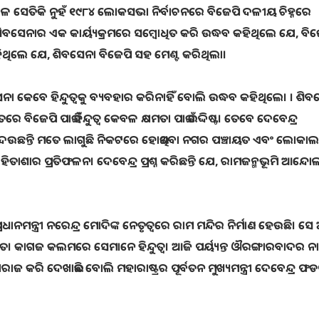
 ସେତିକି ନୁହଁ ୧୯୮୪ ଲୋକସଭା ନିର୍ବାଚନରେ ବିଜେପି ଦଳୀୟ ଚିହ୍ନରେ
ବସେନାର ଏକ କାର୍ୟ୍ୟକ୍ରମରେ ସମ୍ବୋଧିତ କରି ଉଦ୍ଧବ କହିଥିଲେ ଯେ, ବିଜ
ିଲେ ଯେ, ଶିବସେନା ବିଜେପି ସହ ମେଣ୍ଟ କରିଥିଲା।
ଇଁ ଶିବସେନା କେବେ ହିନ୍ଦୁତ୍ୱକୁ ବ୍ୟବହାର କରିନାହିଁ ବୋଲି ଉଦ୍ଧବ କହିଥିଲେ। । ଶି
େ ବିଜେପି ପାଇଁ ହିନ୍ଦୁତ୍ୱ କେବଳ କ୍ଷମତା ପାଇଁ ଉଦ୍ଦିଷ୍ଟ। ତେବେ ଦେବେନ୍ଦ୍ର
ଷଣ ଦେଉଛନ୍ତି ମତେ ଲାଗୁଛି ନିକଟରେ ହୋଇଥିବା ନଗର ପଞ୍ଚାୟତ ଏବଂ ଲୋକାଲ
ିତାଶାର ପ୍ରତିଫଳନ। ଦେବେନ୍ଦ୍ର ପ୍ରଶ୍ନ କରିଛନ୍ତି ଯେ, ରାମଜନ୍ମଭୂମି ଆନ୍
ମନ୍ତ୍ରୀ ନରେନ୍ଦ୍ର ମୋଦିଙ୍କ ନେତୃତ୍ୱରେ ରାମ ମନ୍ଦିର ନିର୍ମାଣ ହେଉଛି। ସେ
ିତ। କାଗଜ କଲମରେ ସେମାନେ ହିନ୍ଦୁତ୍ୱ। ଆଜି ପର୍ୟ୍ୟନ୍ତ ଔରଙ୍ଗାରବାଦର ନ
ାଜ କରି ଦେଖାଇଛି ବୋଲି ମହାରାଷ୍ଟ୍ରର ପୂର୍ବତନ ମୁଖ୍ୟମନ୍ତ୍ରୀ ଦେବେନ୍ଦ୍ର ଫ