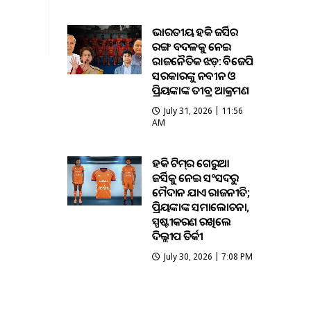
ଭାରତୀୟ ହକି ଜର୍ସିର
ରଙ୍ଗ ବଦଳକୁ ନେଇ
ରାଜନୈତିକ ଝଡ଼: ବିଜେପି
ସରକାରଙ୍କୁ ନବୀନ ଓ
ପ୍ରିୟଙ୍କାଙ୍କ ତୀବ୍ର ଆକ୍ରମଣ
July 31, 2026 | 11:56
AM
ହକି ଟିମ୍‌ର ଗେରୁଆ
ଜର୍ସିକୁ ନେଇ ସଂସଦରୁ
ମୈଦାନ ଯାଏଁ ରାଜନୀତି;
ପ୍ରିୟଙ୍କାଙ୍କ ସମାଲୋଚନା,
ସ୍ପଷ୍ଟୀକରଣ ରଖିଲେ
ଦିଲ୍ଲୀପ ତିର୍କୀ
July 30, 2026 | 7:08 PM