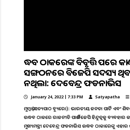
ଉଦ୍ଧବ ଠାକରେଙ୍କ ବିବୃତ୍ତି ପରେ କା
ସଙ୍ଗଠନରେ ବିଜେପି ସଦସ୍ୟ ଥ
ନଥିଲା: ଦେବେନ୍ଦ୍ର ଫଡନାଭିସ
January 24, 2022 | 7:33 PM
Satyapatha
ମୁମ୍ବାଇ(ସତ୍ୟପାଠ ବ୍ୟୁରୋ): ଭାରତୀୟ ଜନତା ପାର୍ଟି ଏବଂ ଶି
ଉଦ୍ଧବ ଠାକରେ ରାଜନୀତି ପାଇଁ ବିଜେପି ହିନ୍ଦୁତ୍ୱକୁ ବ୍ୟବହାର 
ମୁଖ୍ୟମନ୍ତ୍ରୀ ଦେବେନ୍ଦ୍ର ଫଡନାଭିସ ଉଦ୍ଧବ ଠାକାରେଙ୍କୁ ଏହା