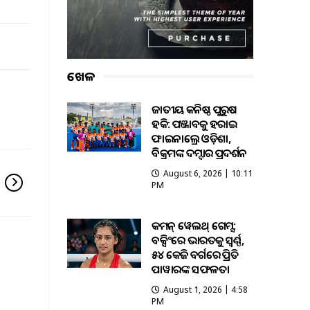
ଖେଳ
ଜାତୀୟ କନିଷ୍ଠ ପୁରୁଷ
ହକି: ପଞ୍ଜାବକୁ ହରାଇ
ଫାଇନାଲ୍ରେ ଓଡ଼ିଶା,
ବିକ୍ରମଙ୍କ ଦମ୍ଦାର ପ୍ରଦର୍ଶନ
August 6, 2026 | 10:11
PM
କମନ୍ ୱେଲଥ୍ ଗେମ୍ସ:
ବକ୍ସିଂରେ ଭାରତକୁ ସ୍ବର୍ଣ୍ଣ,
୫୪ କେଜି ବର୍ଗରେ ପ୍ରିତି
ପାୱାରଙ୍କ ସଫଳତା
August 1, 2026 | 4:58
PM