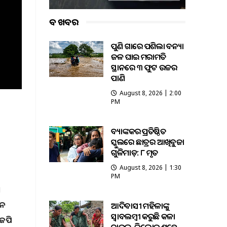
ବଡ ଖବର
ପୁଣି ଗାଁରେ ପଶିଲା ବନ୍ୟା
ଜଳ ଘାଇ ମରାମତି
ସ୍ଥାନରେ ୩ ଫୁଟ ଉଚ୍ଚର
ପାଣି
August 8, 2026 | 2:00
PM
ବ୍ୟାଙ୍କକର ପ୍ରତିଷ୍ଠିତ
ସ୍କୁଲରେ ଛାତ୍ରର ଆଖିବୁଜା
ଗୁଳିମାଡ଼: ୮ ମୃତ
August 8, 2026 | 1:30
PM
ୀ
ତନ
ଆଦିବାସୀ ମହିଳାଙ୍କୁ
ସ୍ଵାବଲମ୍ଵୀ କରୁଛି କଳା
ଜେପି