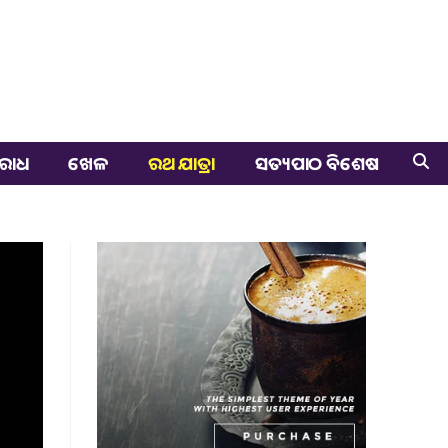
ରାଧ
ଖେଳ
ରଥ ଯାତ୍ରା
ସତ୍ୟପାଠ ବିଶେଷ