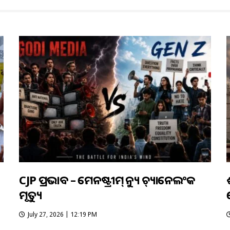
CJP ପ୍ରଭାବ – ମେନଷ୍ଟ୍ରୀମ୍ ନ୍ୟୁଜ୍ ଚ୍ୟାନେଲଂକ
ମୃତ୍ୟୁ
July 27, 2026 | 12:19 PM