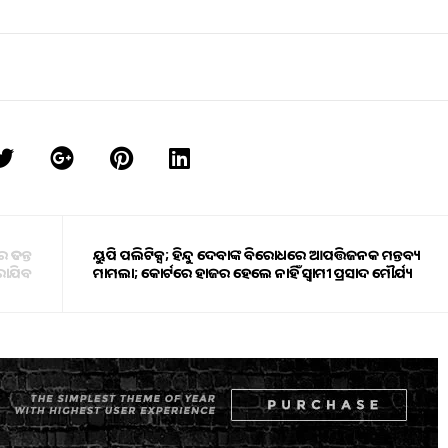
 ତଦନ୍ତ
ୟୁପି ପଲିଟିକ୍ସ; ହିନ୍ଦୁ ଦେବତାଙ୍କ ବିରୋଧରେ ଆପତ୍ତିଜନକ ମନ୍ତବ୍ୟ
ାଯିବ
ମାମଲା; କୋର୍ଟରେ ହାଜର ହେଲେ ନାହିଁ ସ୍ୱାମୀ ପ୍ରସାଦ ମୌର୍ଯ୍ୟ