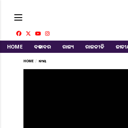
HOME
ବଡ ଖବର
ରାଜ୍ୟ
ରାଜନୀତି
ଜାତ
HOME
ଜାତୀୟ