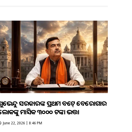
ଶୁଭେନ୍ଦୁ ସରକାରଙ୍କ ପ୍ରଥମ ବଜେଟ୍ ବେରୋଜଗାର
ଲୋକଙ୍କୁ ମାସିକ ୩୦୦୦ ଟଙ୍କା ଭତ୍ତା
June 22, 2026 | 8:46 PM