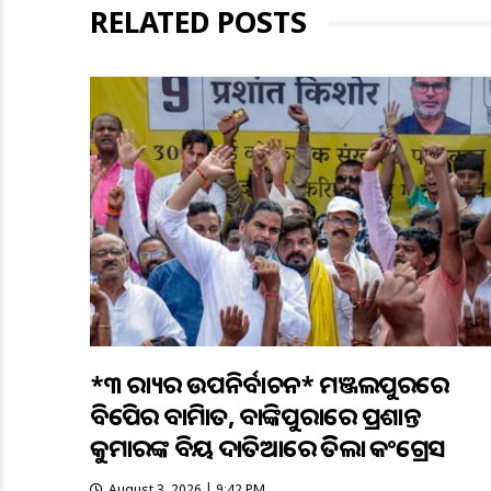
RELATED POSTS
*୩ ରାଜ୍ୟର ଉପନିର୍ବାଚନ* ମଞ୍ଜଲପୁରରେ
ବିଜେପିର ବାଜିମାତ, ବାଙ୍କିପୁରାରେ ପ୍ରଶାନ୍ତ
କୁମାରଙ୍କ ବିଜୟ ଦାତିଆରେ ଜିତିଲା କଂଗ୍ରେସ
August 3, 2026 | 9:42 PM