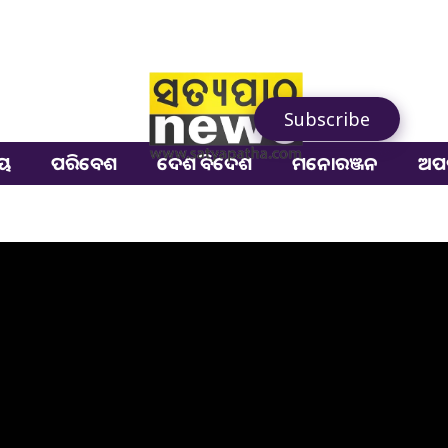
Subscribe
ୀୟ
ପରିବେଶ
ଦେଶ ବିଦେଶ
ମନୋରଞ୍ଜନ
ଅପ