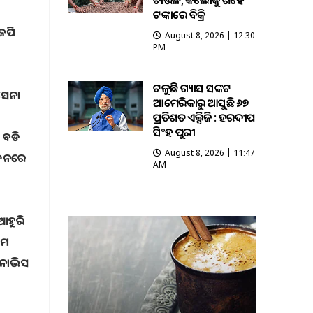
ଚାଉଳ, କିଲୋକୁ ଶହେ
ଟଙ୍କାରେ ବିକ୍ରି
େପି
August 8, 2026 | 12:30
PM
ଟଳୁଛି ଗ୍ୟାସ ସଙ୍କଟ
ବସେନା
ଆମେରିକାରୁ ଆସୁଛି ୬୭
ପ୍ରତିଶତ ଏଲ୍ପିଜି : ହରଦୀପ
ସିଂହ ପୁରୀ
 ବଡି
August 8, 2026 | 11:47
ଦୋଳନରେ
AM
 ଆହୁରି
ାମ
ଡନାଭିସ