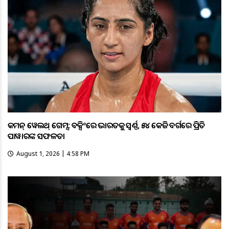
କମନ୍ ୱେଲଥ୍ ଗେମ୍ସ: ବକ୍ସିଂରେ ଭାରତକୁ ସ୍ବର୍ଣ୍ଣ, ୫୪ କେଜି ବର୍ଗରେ ପ୍ରିତି
ପାୱାରଙ୍କ ସଫଳତା
August 1, 2026 | 4:58 PM