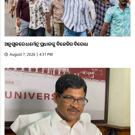
ଅନୁଗୁଳରେ ଧର୍ମେନ୍ଦ୍ର ପ୍ରଧାନଙ୍କୁ ବିଜେଡିର ବିରୋଧ
August 7, 2026 | 4:31 PM