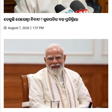
ତେଜୁଛି ରେଭେନ୍ସା ବିବାଦ ! କୁଳପତିଙ୍କ ବଡ଼ ପ୍ରତିକ୍ରିୟା
August 7, 2026 | 1:57 PM