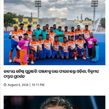
ଜାତୀୟ କନିଷ୍ଠ ପୁରୁଷ ହକି: ପଞ୍ଜାବକୁ ହରାଇ ଫାଇନାଲ୍ରେ ଓଡ଼ିଶା, ବିକ୍ରମଙ୍କ
ଦମ୍ଦାର ପ୍ରଦର୍ଶନ
August 6, 2026 | 10:11 PM