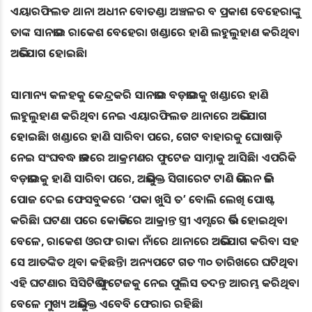
ଏୟାରଫିଲଡ ଥାନା ଅଧୀନ ବୋତଣ୍ଡା ଅଞ୍ଚଳର ବ ପ୍ରକାଶ ବେହେରାଙ୍କୁ
ତାଙ୍କ ସାନଭାଇ ରାକେଶ ବେହେରା ଖଣ୍ଡାରେ ହାଣି ଲହୁଲୁହାଣ କରିଥିବା
ଅଭିଯୋଗ ହୋଇଛି।
ସାମାନ୍ୟ କଳହକୁ କେନ୍ଦ୍ରକରି ସାନଭାଇ ବଡ଼ଭାଇକୁ ଖଣ୍ଡାରେ ହାଣି
ଲହୁଲୁହାଣ କରିଥିବା ନେଇ ଏୟାରଫିଲଡ ଥାନାରେ ଅଭିଯୋଗ
ହୋଇଛି। ଖଣ୍ଡାରେ ହାଣି ସାରିବା ପରେ, ଗେଟ ବାହାରକୁ ଘୋଷାଡ଼ି
ନେଇ ସଂଘବଦ୍ଧ ଭାବରେ ଆକ୍ରମଣର ଫୁଟେଜ ସାମ୍ନାକୁ ଆସିଛି। ଏପରିକି
ବଡ଼ଭାଇକୁ ହାଣି ସାରିବା ପରେ, ଅଭିଯୁକ୍ତ ସିଗାରେଟ ଟାଣି ଭିଲେନ ଭଳି
ପୋଜ ଦେଇ ଫେସବୁକରେ ‘ପକା ଖୁସି ତ’ ବୋଲି ଲେଖି ପୋଷ୍ଟ
କରିଛି। ଘଟଣା ପରେ କୋଭିଡରେ ଆକ୍ରାନ୍ତ ସ୍ତ୍ରୀ ଏମ୍ସରେ ଭର୍ତ୍ତି ହୋଇଥିବା
ବେଳେ, ରାକେଶ ଓରଫ ରାକା ନାଁରେ ଥାନାରେ ଅଭିଯୋଗ କରିବା ସହ
ସେ ଆତଙ୍କିତ ଥିବା କହିଛନ୍ତି। ଅନ୍ୟପଟେ ଗତ ୩୦ ତାରିଖରେ ଘଟିଥିବା
ଏହି ଘଟଣାର ସିସିଟିଭି ଫୁଟେଜକୁ ନେଇ ପୁଲିସ ତଦନ୍ତ ଆରମ୍ଭ କରିଥିବା
ବେଳେ ମୁଖ୍ୟ ଅଭିଯୁକ୍ତ ଏବେବି ଫେରାର ରହିଛି।