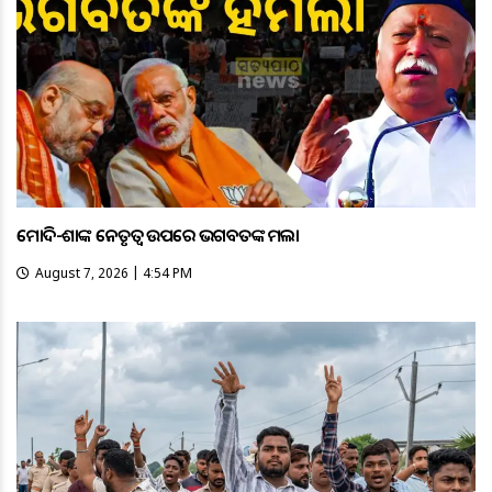
ମୋଦି-ଶାହଙ୍କ ନେତୃତ୍ୱ ଉପରେ ଭଗବତଙ୍କ ହମଲା
August 7, 2026 | 4:54 PM