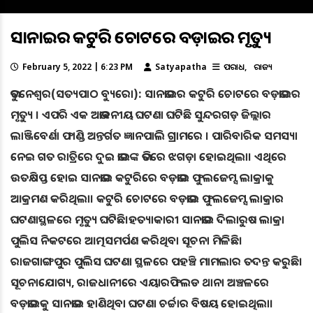
ସାନଭାଇର କଟୁରି ଚୋଟରେ ବଡ଼ଭାଇର ମୃତ୍ୟୁ
February 5, 2022 | 6:23 PM
Satyapatha
ଅପରାଧ
ରାଜ୍ୟ
ଭୁବନେଶ୍ୱର(ସତ୍ୟପାଠ ବ୍ୟୁରୋ): ସାନଭାଇର କଟୁରି ଚୋଟରେ ବଡ଼ଭାଇର
ମୃତ୍ୟୁ । ଏପରି ଏକ ଅଭାବନୀୟ ଘଟଣା ଘଟିଛି ସୁନ୍ଦରଗଡ଼ ଜିଲ୍ଲାର
ଲାଞ୍ଜିବେର୍ଣା ଫାଣ୍ଡି ଅନ୍ତର୍ଗତ ଜ୍ଞାନପାଲି ଗ୍ରାମରେ । ପାରିବାରିକ ସମସ୍ୟା
ନେଇ ଗତ ରାତ୍ରିରେ ଦୁଇ ଭାଇଙ୍କ ଭିତରେ ଝଗଡ଼ା ହୋଇଥିଲା। ଏଥିରେ
ଉତକ୍ଷିପ୍ତ ହୋଇ ସାନଭାଇ କଟୁରିରେ ବଡ଼ଭାଇ ଫୁଲଜେମ୍ସ ଲାକ୍ରାକୁ
ଆକ୍ରମଣ କରିଥିଲା। କଟୁରି ଚୋଟରେ ବଡ଼ଭାଇ ଫୁଲଜେମ୍ସ ଲାକ୍ରାର
ଘଟଣାସ୍ଥଳରେ ମୃତ୍ୟୁ ଘଟିଛି।ହତ୍ୟାକାରୀ ସାନଭାଇ ଦିଲାରୁଷ ଲାକ୍ରା
ପୁଲିସ ନିକଟରେ ଆତ୍ମସମର୍ପଣ କରିଥିବା ସୂଚନା ମିଳିଛି।
ରାଜଗାଙ୍ଗପୁର ପୁଲିସ ଘଟଣା ସ୍ଥଳରେ ପହଞ୍ଚି ମାମଲାର ତଦନ୍ତ କରୁଛି।
ସୂଚନାଯୋଗ୍ୟ, ରାଜଧାନୀରେ ଏୟାରଫିଲଡ ଥାନା ଅଞ୍ଚଳରେ
ବଡ଼ଭାଇକୁ ସାନଭାଇ ହାଣିଥିବା ଘଟଣା ଚର୍ଚ୍ଚାର ବିଷୟ ହୋଇଥିଲା।