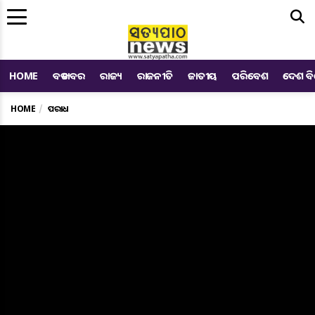
Me
HOME
ବଡ ଖବର
ରାଜ୍ୟ
ରାଜନୀତି
ଜାତୀୟ
ପରିବେଶ
ଦେଶ ବ
HOME
ଅପରାଧ