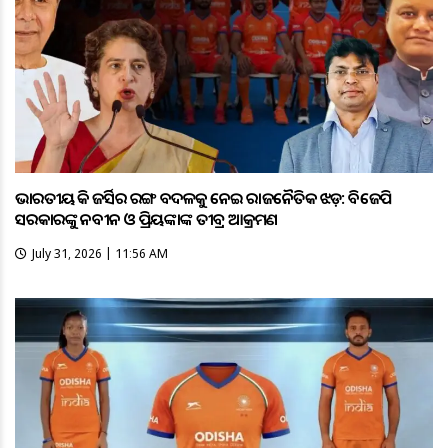
ଭାରତୀୟ ହକି ଜର୍ସିର ରଙ୍ଗ ବଦଳକୁ ନେଇ ରାଜନୈତିକ ଝଡ଼: ବିଜେପି
ସରକାରଙ୍କୁ ନବୀନ ଓ ପ୍ରିୟଙ୍କାଙ୍କ ତୀବ୍ର ଆକ୍ରମଣ
July 31, 2026 | 11:56 AM