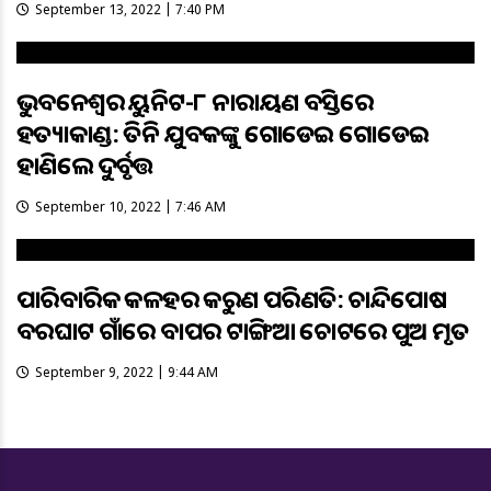
September 13, 2022 | 7:40 PM
ଭୁବନେଶ୍ୱର ୟୁନିଟ-୮ ନାରାୟଣ ବସ୍ତିରେ
ହତ୍ୟାକାଣ୍ଡ: ତିନି ଯୁବକଙ୍କୁ ଗୋଡେଇ ଗୋଡେଇ
ହାଣିଲେ ଦୁର୍ବୃତ୍ତ
September 10, 2022 | 7:46 AM
ପାରିବାରିକ କଳହର କରୁଣ ପରିଣତି: ଚାନ୍ଦିପୋଷ
ବରଘାଟ ଗାଁରେ ବାପର ଟାଙ୍ଗିଆ ଚୋଟରେ ପୁଅ ମୃତ
September 9, 2022 | 9:44 AM