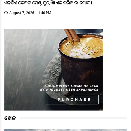
ଏନଡିଏ କେବଳ ମେଣ୍ଟ ନୁହେଁ, ଏହା ଏକ ପରିବାର: ମୋଦୀ
August 7, 2026 | 1:46 PM
ଖେଳ