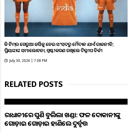
ହକି ଟିମ୍‌ର ଗେରୁଆ ଜର୍ସିକୁ ନେଇ ସଂସଦରୁ ମୈଦାନ ଯାଏଁ ରାଜନୀତି;
ପ୍ରିୟଙ୍କାଙ୍କ ସମାଲୋଚନା, ସ୍ପଷ୍ଟୀକରଣ ରଖିଲେ ଦିଲ୍ଲୀପ ତିର୍କୀ
July 30, 2026 | 7:08 PM
RELATED POSTS
ରାଜଧାନୀରେ ପୁଣି ବୁଲିଲା ଖଣ୍ଡା: ଫଳ ଦୋକାନୀଙ୍କୁ
ଗୋଡ଼ାଇ ଗୋଡ଼ାଇ ହାଣିଲେ ଦୁର୍ବୃତ୍ତ