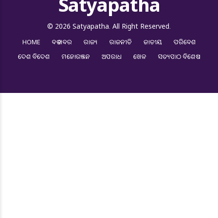
Satyapatha
© 2026 Satyapatha. All Right Reserved.
HOME
ବଡ ଖବର
ରାଜ୍ୟ
ରାଜନୀତି
ଜାତୀୟ
ପରିବେଶ
ଦେଶ ବିଦେଶ
ମନୋରଞ୍ଜନ
ଅପରାଧ
ଖେଳ
ସତ୍ୟପାଠ ବିଶେଷ