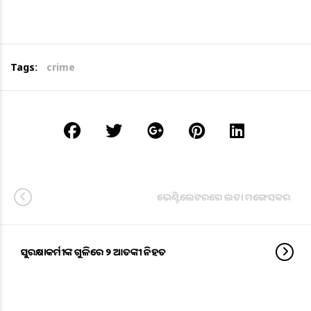
Tags:
crime
ଭେଣ୍ଟିଲେଟରରେ ଲତା ମଙ୍ଗେସକର
ସୁରକ୍ଷାକର୍ମୀଙ୍କ ଗୁଳିରେ ୨ ଆତଙ୍କୀ ନିହତ