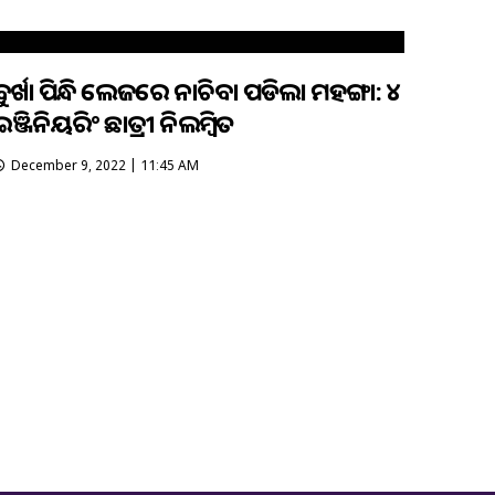
ବୁର୍ଖା ପିନ୍ଧି କଲେଜରେ ନାଚିବା ପଡିଲା ମହଙ୍ଗା: ୪
ଇଞ୍ଜିନିୟରିଂ ଛାତ୍ରୀ ନିଲମ୍ୱିତ
December 9, 2022 | 11:45 AM