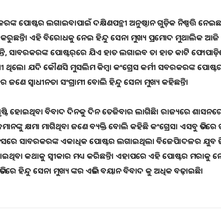
୍କ ପୋଷ୍ଟର ଲଗାଇବାପାଇଁ ଦକ୍ଷିଣପନ୍ଥୀ ଅନୁଷ୍ଠାନ ଗୁଡ଼ିକ ନିଷ୍ପତ୍ତି ନେଇଛନ୍
ୁଛନ୍ତି। ଏହି ବିରୋଧକୁ ନେଇ ହିନ୍ଦୁ ‌ସେନା ମୁଖ୍ୟ ପ୍ରମୋଦ ମୁଥାଲିକ ଆଜି
୍ତି, ସାବରକରଙ୍କ ପୋଷ୍ଟର୍‌ରେ ଯିଏ ହାତ ଲଗାଇବ ତା ହାତ କାଟି ଫୋପାଡ଼ି
 ଥିଲେ। ଯଦି କୌଣସି ମୁସଲିମ କିମ୍ବା କଂଗ୍ରେସ କର୍ମୀ ସବରକରଙ୍କ ପୋଷ୍ଟର 
େ ସ୍ବାଧୀନତା ସଂଗ୍ରାମୀ ବୋଲି ହିନ୍ଦୁ ସେନା ମୁଖ୍ୟ କହିଛନ୍ତି।
ଷ୍ଟି ହୋଇଥିବା ବିବାଦ ଦିନକୁ ଦିନ ତେଜିବାର ଲାଗିଛି। ରାଜ୍ୟରେ ଶାସନରେ
୍କୁ କ୍ଷମା ମାଗିଥିବା ଜଣେ ବ୍ୟକ୍ତି ବୋଲି କହିଛି କଂଗ୍ରେସ। ଏସବୁ ଭିତରେ
ଅଫିସରେ ସାବରକରଙ୍କ ଏକାଧିକ ପୋଷ୍ଟର ଲଗାଇଥିଲା ବିଜେପି।ଦଳର ଯୁବ ଜି
ଇଥିବା କଥାକୁ ସ୍ୱୀକାର ମଧ୍ୟ କରିଛନ୍ତି। ଏହାପରେ ଏହି ପୋଷ୍ଟର ମରାକୁ 
 ହିନ୍ଦୁ ସେନା ମୁଖ୍ୟ ଙ୍କର ଏଭଳି ବୟାନ ବିବାଦ କୁ ଅଧିକ ବଢ଼ାଇଛି।