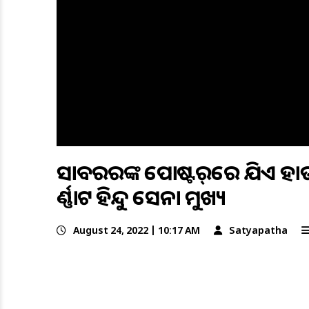
ସାବରକରଙ୍କ ପୋଷ୍ଟର୍‌ରେ ଯିଏ ହ
କର୍ଣ୍ଣାଟକ ହିନ୍ଦୁ ସେନା ମୁଖ୍ୟ
August 24, 2022 | 10:17 AM
Satyapatha