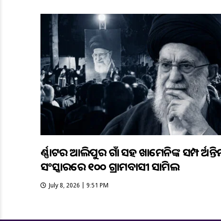
କର୍ଣ୍ଣାଟକର ଆଲିପୁର ଗାଁ ସହ ଖାମେନିଙ୍କ ସମ୍ପର୍କ ଅନ୍ତି
ସଂସ୍କାରରେ ୧୦୦ ଗ୍ରାମବାସୀ ସାମିଲ
July 8, 2026 | 9:51 PM