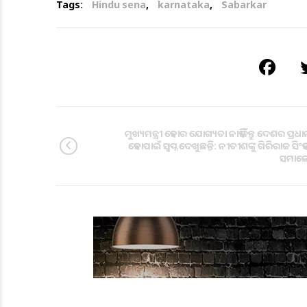
Tags:
Hindu sena
,
karnataka
,
Sabarkar
ମୁଖ୍ୟମନ୍ତ୍ରୀ ହେବାର ଯୋଗ୍ୟତା ନାହିଁ କିନ୍ତୁ ଦେଶର ପ୍ରଧାନ
ହେବାପାଇଁ ସ୍ବପ୍ନ ଦେଖୁଛନ୍ତି: ନୀତୀଶଙ୍କୁ ଗିରିରାଜ ସିଂହ
ସମାଲେ