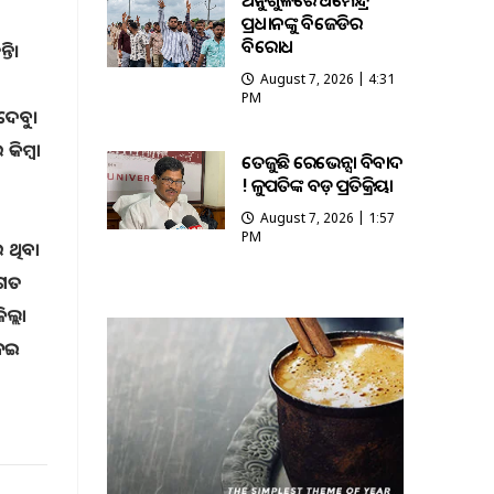
ଅନୁଗୁଳରେ ଧର୍ମେନ୍ଦ୍ର
ପ୍ରଧାନଙ୍କୁ ବିଜେଡିର
ବିରୋଧ
ତି।
August 7, 2026 | 4:31
PM
ଦେବୁ।
କିମ୍ବା
ତେଜୁଛି ରେଭେନ୍ସା ବିବାଦ
! କୁଳପତିଙ୍କ ବଡ଼ ପ୍ରତିକ୍ରିୟା
August 7, 2026 | 1:57
PM
 ଥିବା
 ଗତ
ଲ୍ଲା
ନେଇ