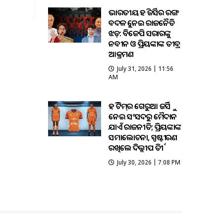
ଭାରତୀୟ ହକି ଜର୍ସିର ରଙ୍ଗ
ବଦଳକୁ ନେଇ ରାଜନୈତିକ
ଝଡ଼: ବିଜେପି ସରକାରଙ୍କୁ
ନବୀନ ଓ ପ୍ରିୟଙ୍କାଙ୍କ ତୀବ୍ର
ଆକ୍ରମଣ
July 31, 2026 | 11:56
AM
ହକି ଟିମ୍‌ର ଗେରୁଆ ଜର୍ସିକୁ
ନେଇ ସଂସଦରୁ ମୈଦାନ
ଯାଏଁ ରାଜନୀତି; ପ୍ରିୟଙ୍କାଙ୍କ
ସମାଲୋଚନା, ସ୍ପଷ୍ଟୀକରଣ
ରଖିଲେ ଦିଲ୍ଲୀପ ତିର୍କୀ
July 30, 2026 | 7:08 PM