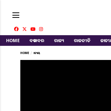
HOME
ବଡ ଖବର
ରାଜ୍ୟ
ରାଜନୀତି
ଜାତ
HOME
ଜାତୀୟ