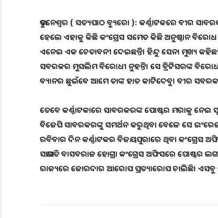
ଭୁବନେଶ୍ୱର ( ସତ୍ୟପାଠ ବ୍ୟୁରୋ ): କର୍ଣ୍ଣାଟକରେ ବୀର ସାବରକରଙ
ହେଲେ ଏହାକୁ କିଛି କଂଗ୍ରେସ ସମେତ କିଛି ଅନୁଷ୍ଠାନ ବିରୋଧ କର
ଏନେଇ ଏକ ଚେତାବନୀ ଦେଇଛନ୍ତି। ହିନ୍ଦୁ ସେନା ମୁଖ୍ୟ କହିଛନ
ସବରକର ମୁସଲିମ ବିରୋଧୀ ନୁହନ୍ତି। ସେ ବ୍ରିଟିସରଙ୍କ ବିରୋଧୀ
ବ୍ୟାନର ଛୁଇଁବେ ଆମେ ତାଙ୍କ ହାତ କାଟିଦେବୁ। ବୀର ସବରକର ଜଣ
ତେବେ କର୍ଣ୍ଣାଟକାରେ ସାବରକରଙ୍କ ପୋଷ୍ଟର ମରାକୁ ନେଇ ସୃ
ବିଜେପି ସାବରକରଙ୍କୁ ସମର୍ଥନ କରୁଥିବା ବେଳେ ସେ ଇଂରେଜମାନଙ
ରବିବାର ଦିନ କର୍ଣ୍ଣାଟକର ବିଜୟପୁରାରେ ଥିବା କଂଗ୍ରେସ 
ସଭାପତି ବାସବରାଜ ହୋଗ୍ରା କଂଗ୍ରେସ ଅଫିସରେ ପୋଷ୍ଟର ଲଗା
ରାଜ୍ୟରେ ଜୋରଦାର ଆରୋପ ପ୍ରତ୍ୟାରୋପ ଚାଲିଛି। ଏସବୁ ଭିତରେ