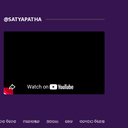
@SATYAPATHA
େଶ ବିଦେଶ
ମନୋରଞ୍ଜନ
ଅପରାଧ
ଖେଳ
ସତ୍ୟପାଠ ବିଶେଷ