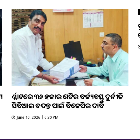
ମ
କର୍ଣ୍ଣାଟକରେ ୩୬ ହଜାର କୋଟିର ବର୍ଜ୍ୟବସ୍ତୁ ଦୁର୍ନୀତି
ସିବିଆଇ ତଦନ୍ତ ପାଇଁ ବିଜେପିର ଦାବି
June 10, 2026 | 6:30 PM