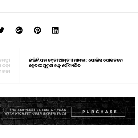
ମନ୍ତ୍ରୀ
ଇଞ୍ଜିନିୟର ଶ୍ୱେତା ଆତ୍ମହତ୍ୟା ମାମଲା; ପୋଲିସ ହେପାଜତରେ
ଙ୍କ କଡ଼ା
ଶ୍ୱେତାଙ୍କ ପୁରୁଷ ବନ୍ଧୁ ସୌମ୍ୟଜିତ
ାଚନା