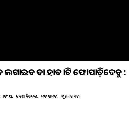
ାତ ଲଗାଇବ ତା ହାତ କାଟି ଫୋପାଡ଼ିଦେବୁ :
ଜାତୀୟ
ଦେଶ ବିଦେଶ
ବଡ ଖବର
ମୁଖ୍ୟ ଖବର