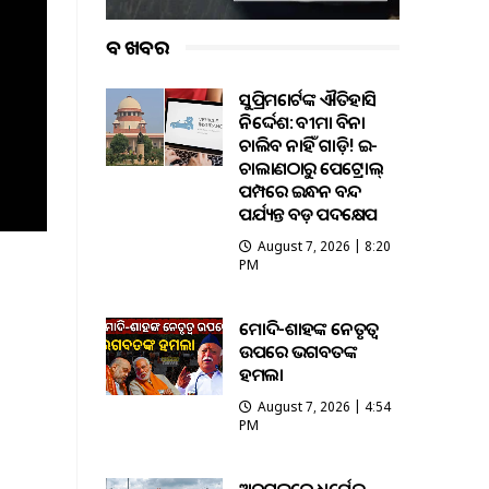
ବଡ ଖବର
ସୁପ୍ରିମକୋର୍ଟଙ୍କ ଐତିହାସିକ
ନିର୍ଦ୍ଦେଶ: ବୀମା ବିନା
ଚାଲିବ ନାହିଁ ଗାଡ଼ି! ଇ-
ଚାଲାଣଠାରୁ ପେଟ୍ରୋଲ୍
ପମ୍ପରେ ଇନ୍ଧନ ବନ୍ଦ
ପର୍ଯ୍ୟନ୍ତ ବଡ଼ ପଦକ୍ଷେପ
August 7, 2026 | 8:20
PM
ମୋଦି-ଶାହଙ୍କ ନେତୃତ୍ୱ
ଉପରେ ଭଗବତଙ୍କ
ହମଲା
August 7, 2026 | 4:54
PM