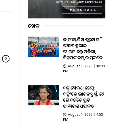
ଖେଳ
ଜାତୀୟ କନିଷ୍ଠ ପୁରୁଷ ହକି:
ପଞ୍ଜାବକୁ ହରାଇ
ଫାଇନାଲ୍ରେ ଓଡ଼ିଶା,
ବିକ୍ରମଙ୍କ ଦମ୍ଦାର ପ୍ରଦର୍ଶନ
August 6, 2026 | 10:11
PM
କମନ୍ ୱେଲଥ୍ ଗେମ୍ସ:
ବକ୍ସିଂରେ ଭାରତକୁ ସ୍ବର୍ଣ୍ଣ, ୫୪
କେଜି ବର୍ଗରେ ପ୍ରିତି
ପାୱାରଙ୍କ ସଫଳତା
August 1, 2026 | 4:58
PM