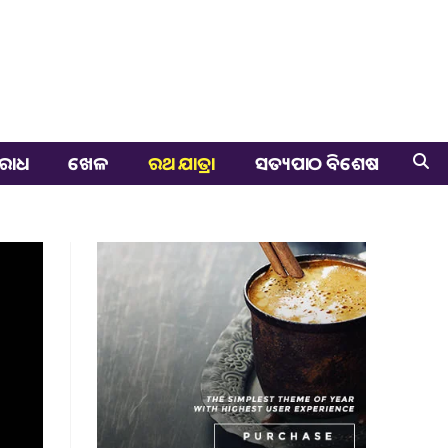
ରାଧ
ଖେଳ
ରଥ ଯାତ୍ରା
ସତ୍ୟପାଠ ବିଶେଷ