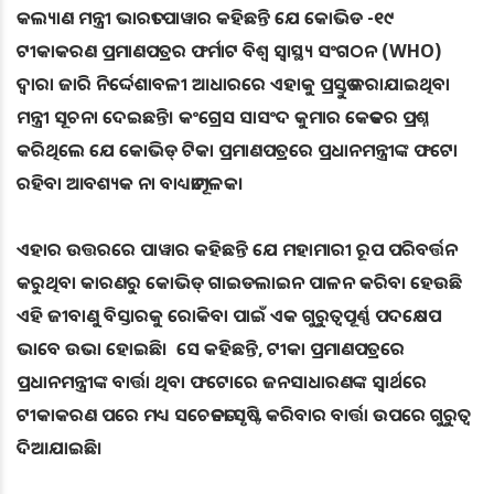
କଲ୍ୟାଣ ମନ୍ତ୍ରୀ ଭାରତୀ ପାୱାର କହିଛନ୍ତି ଯେ କୋଭିଡ -୧୯
ଟୀକାକରଣ ପ୍ରମାଣପତ୍ରର ଫର୍ମାଟ ବିଶ୍ୱ ସ୍ୱାସ୍ଥ୍ୟ ସଂଗଠନ (WHO)
ଦ୍ବାରା ଜାରି ନିର୍ଦ୍ଦେଶାବଳୀ ଆଧାରରେ ଏହାକୁ ପ୍ରସ୍ତୁତ କରାଯାଇଥିବା
ମନ୍ତ୍ରୀ ସୂଚନା ଦେଇଛନ୍ତି। କଂଗ୍ରେସ ସାସଂଦ କୁମାର କେତକର ପ୍ରଶ୍ନ
କରିଥିଲେ ଯେ କୋଭିଡ୍ ଟିକା ପ୍ରମାଣପତ୍ରରେ ପ୍ରଧାନମନ୍ତ୍ରୀଙ୍କ ଫଟୋ
ରହିବା ଆବଶ୍ୟକ ନା ବାଧ୍ୟତାମୂଳକ।
ଏହାର ଉତ୍ତରରେ ପାୱାର କହିଛନ୍ତି ଯେ ମହାମାରୀ ରୂପ ପରିବର୍ତ୍ତନ
କରୁଥିବା କାରଣରୁ କୋଭିଡ୍ ଗାଇଡଲାଇନ ପାଳନ କରିବା ହେଉଛି
ଏହି ଜୀବାଣୁ ବିସ୍ତାରକୁ ରୋକିବା ପାଇଁ ଏକ ଗୁରୁତ୍ୱପୂର୍ଣ୍ଣ ପଦକ୍ଷେପ
ଭାବେ ଉଭା ହୋଇଛି। ସେ କହିଛନ୍ତି, ଟୀକା ପ୍ରମାଣପତ୍ରରେ
ପ୍ରଧାନମନ୍ତ୍ରୀଙ୍କ ବାର୍ତ୍ତା ଥିବା ଫଟୋରେ ଜନସାଧାରଣଙ୍କ ସ୍ୱାର୍ଥରେ
ଟୀକାକରଣ ପରେ ମଧ୍ୟ ସଚେତନତା ସୃଷ୍ଟି କରିବାର ବାର୍ତ୍ତା ଉପରେ ଗୁରୁତ୍ୱ
ଦିଆଯାଇଛି।