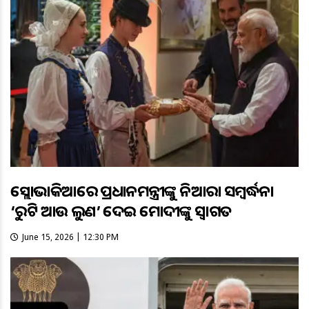
ସ୍ଲୋଭାକିଆରେ ପ୍ରଧାନମନ୍ତ୍ରୀଙ୍କୁ ନିଆରା ସମ୍ବର୍ଦ୍ଧନା
‘ରୁଟି ଆଉ ଲୁଣ’ ଦେଇ ମୋଦୀଙ୍କୁ ସ୍ୱାଗତ
June 15, 2026 | 12:30 PM