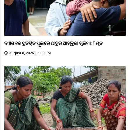
ବ୍ୟାଙ୍କକର ପ୍ରତିଷ୍ଠିତ ସ୍କୁଲରେ ଛାତ୍ରର ଆଖିବୁଜା ଗୁଳିମାଡ଼: ୮ ମୃତ
August 8, 2026 | 1:30 PM