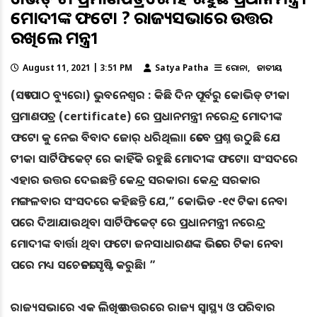
ମୋଦୀଙ୍କ ଫଟୋ ? ରାଜ୍ୟସଭାରେ ଉତ୍ତର
ରଖିଲେ ମନ୍ତ୍ରୀ
August 11, 2021 | 3:51 PM
Satya Patha
କରୋନା
ଜାତୀୟ
(ସତ୍ୟପାଠ ବ୍ୟୁରୋ) ଭୁବନେଶ୍ବର : କିଛି ଦିନ ପୂର୍ବରୁ କୋଭିଡ୍ ଟୀକା
ପ୍ରମାଣପତ୍ର (certificate) ରେ ପ୍ରଧାନମନ୍ତ୍ରୀ ନରେନ୍ଦ୍ର ମୋଦୀଙ୍କ
ଫଟୋ କୁ ନେଇ ବିବାଦ ଜୋର୍ ଧରିଥିଲା। ତେବେ ପ୍ରଶ୍ନ ଉଠୁଛି ଯେ
ଟୀକା ସାର୍ଟିଫିକେଟ୍ ରେ କାହିଁକି ରହୁଛି ମୋଦୀଙ୍କ ଫଟୋ। ସଂସଦରେ
ଏହାର ଉତ୍ତର ଦେଇଛନ୍ତି କେନ୍ଦ୍ର ସରକାର। କେନ୍ଦ୍ର ସରକାର
ମଙ୍ଗଳବାର ସଂସଦରେ କହିଛନ୍ତି ଯେ,” କୋଭିଡ -୧୯ ଟିକା ନେବା
ପରେ ଦିଆଯାଉଥିବା ସାର୍ଟିଫିକେଟ୍ ରେ ପ୍ରଧାନମନ୍ତ୍ରୀ ନରେନ୍ଦ୍ର
ମୋଦୀଙ୍କ ବାର୍ତ୍ତା ଥିବା ଫଟୋ ଜନସାଧାରଣଙ୍କ ଭିତରେ ଟିକା ନେବା
ପରେ ମଧ୍ୟ ସଚେତନତା ସୃଷ୍ଟି କରୁଛି। ”
ରାଜ୍ୟସଭାରେ ଏକ ଲିଖିତ ଉତ୍ତରରେ ରାଜ୍ୟ ସ୍ୱାସ୍ଥ୍ୟ ଓ ପରିବାର