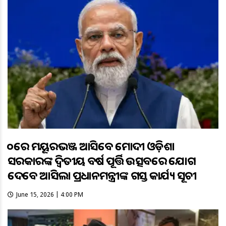
୨୦ରେ ମୟୂରଭଞ୍ଜ ଆସିବେ ମୋଦୀ ଓଡ଼ିଶା
ସରକାରଙ୍କ ଦ୍ବିତୀୟ ବର୍ଷ ପୂର୍ତ୍ତି ଉତ୍ସବରେ ଯୋଗ
ଦେବେ ଆସିଲା ପ୍ରଧାନମନ୍ତ୍ରୀଙ୍କ ଗସ୍ତ କାର୍ଯ୍ୟ ସୂଚୀ
June 15, 2026 | 4:00 PM