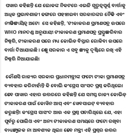
ପୱାର କହିଛନ୍ତି ଯେ ଲୋକଙ୍କ ନିକଟରେ ଏଭଳି ଗୁରୁତ୍ୱପୂର୍ଣ୍ଣ ବାର୍ତ୍ତାକୁ
ଅଧିକ ପ୍ରଭାବଶାଳୀ ଢଙ୍ଗରେ ପହଞ୍ଚାଇବା ସରକାରଙ୍କର ନୈତିକ ଏବଂ
ନୀତିଗତ ଦାୟିତ୍ବ ଅଟେ। ସେ କହିଛନ୍ତି, ‘ଟୀକାକରଣ ପ୍ରମାଣପତ୍ର ଉପରେ
WHO ମାନଦଣ୍ଡ ଅନୁଯାୟୀ ଟୀକାକରଣ ପ୍ରମାଣପତ୍ର ପ୍ରସ୍ତୁତ କରିବାର
ନିଷ୍ପତ୍ତି, ଟୀକାକରଣ ପରେ ମଧ୍ୟ କୋଭିଡ ବିସ୍ତାର ରୋକିବା ଉପରେ
ବାର୍ତ୍ତା ଦିଆଯାଇଛି । ତେଣୁ ସରକାର ଏ ସବୁ ତଥ୍ୟକୁ ଦୃଷ୍ଟିରେ ରଖି ଏହି
ନିଷ୍ପତ୍ତି ନିଆଯାଇଛି।
କୌଣସି ରାଜ୍ୟର ସରକାର ପ୍ରଧାନମନ୍ତ୍ରୀଙ୍କ ଫଟୋ ଟୀକା ପ୍ରମାଣପତ୍ର
ବ୍ୟବହାର କରିନାହାଁନ୍ତି କି ବୋଲି କଂଗ୍ରେସ ସାଂସଦ ପ୍ରଶ୍ନ କରିଥିଲେ।
ତେବେ ପାୱାର ଏହାର ଉତ୍ତରରେ କହିଛନ୍ତି ଯେ ସମସ୍ତ ରାଜ୍ୟ କୋଭିଡ୍
ଟୀକାକରଣ ପାଇଁ କୋୱିନ ଆପ୍ ଏବଂ ୱେବସାଇଟ୍ ବ୍ୟବହାର
କରୁଛନ୍ତି। କଂଗ୍ରେସ ସାସଂଦ ଆଉ ଏକ ପ୍ରଶ୍ନ ପଚାରିଥିଲେ ଯେ, ଏହା
ପୂର୍ବରୁ ପୋଲିଓ ଏବଂ ଅନ୍ୟ ଟୀକାକରଣ ସମୟରେ ଫଟୋ ରଖିବା
ବାଧ୍ୟତାମୂଳକ ନା ଆବଶ୍ୟକ ଥିଲା। ତେବେ ମନ୍ତ୍ରୀ ଏହି ପ୍ରଶ୍ନର ଉତ୍ତର