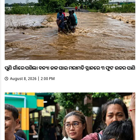
ପୁଣି ଗାଁରେ ପଶିଲା ବନ୍ୟା ଜଳ ଘାଇ ମରାମତି ସ୍ଥାନରେ ୩ ଫୁଟ ଉଚ୍ଚର ପାଣି
August 8, 2026 | 2:00 PM