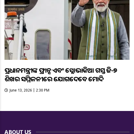
ପ୍ରଧାନମନ୍ତ୍ରୀଙ୍କ ଫ୍ରାନ୍ସ ଏବଂ ସ୍ଲୋଭାକିଆ ଗସ୍ତ ଜି-୭
ଶିଖର ସମ୍ମିଳନୀରେ ଯୋଗଦେବେ ମୋଦି
June 13, 2026 | 2:30 PM
ABOUT US