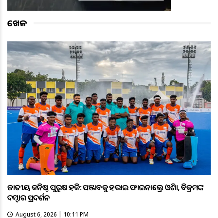
ଖେଳ
ଜାତୀୟ କନିଷ୍ଠ ପୁରୁଷ ହକି: ପଞ୍ଜାବକୁ ହରାଇ ଫାଇନାଲ୍ରେ ଓଡ଼ିଶା, ବିକ୍ରମଙ୍କ
ଦମ୍ଦାର ପ୍ରଦର୍ଶନ
August 6, 2026 | 10:11 PM