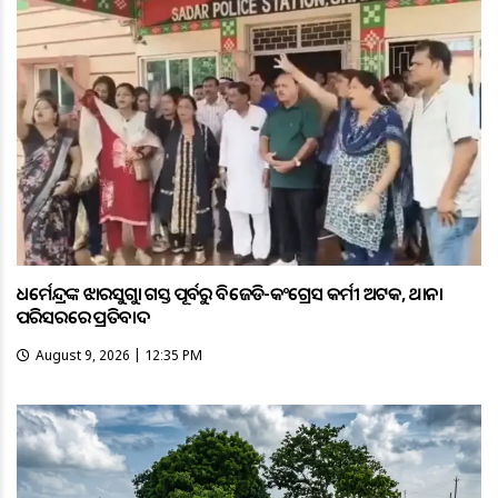
ଧର୍ମେନ୍ଦ୍ରଙ୍କ ଝାରସୁଗୁଡ଼ା ଗସ୍ତ ପୂର୍ବରୁ ବିଜେଡି-କଂଗ୍ରେସ କର୍ମୀ ଅଟକ, ଥାନା
ପରିସରରେ ପ୍ରତିବାଦ
August 9, 2026 | 12:35 PM