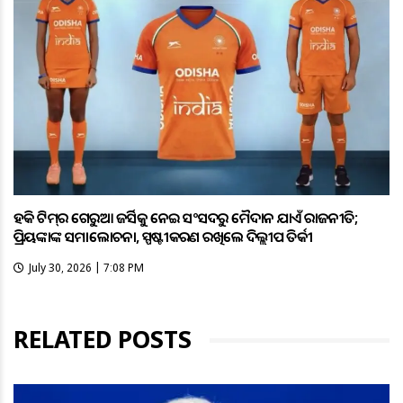
ହକି ଟିମ୍‌ର ଗେରୁଆ ଜର୍ସିକୁ ନେଇ ସଂସଦରୁ ମୈଦାନ ଯାଏଁ ରାଜନୀତି;
ପ୍ରିୟଙ୍କାଙ୍କ ସମାଲୋଚନା, ସ୍ପଷ୍ଟୀକରଣ ରଖିଲେ ଦିଲ୍ଲୀପ ତିର୍କୀ
July 30, 2026 | 7:08 PM
RELATED POSTS