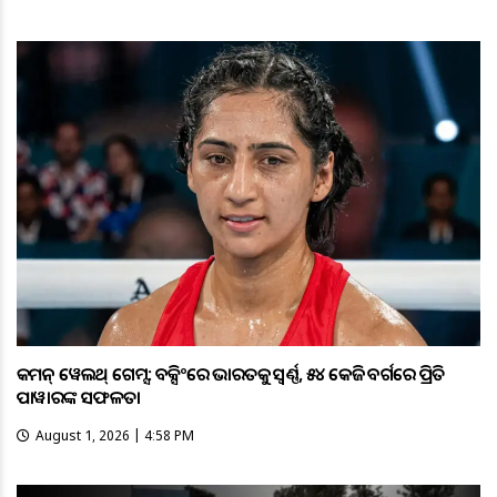
କମନ୍ ୱେଲଥ୍ ଗେମ୍ସ: ବକ୍ସିଂରେ ଭାରତକୁ ସ୍ବର୍ଣ୍ଣ, ୫୪ କେଜି ବର୍ଗରେ ପ୍ରିତି
ପାୱାରଙ୍କ ସଫଳତା
August 1, 2026 | 4:58 PM