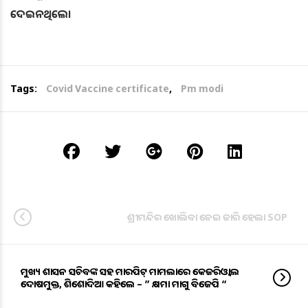
ଦେଇନଥିଲେ।
Tags:
Covid Vaccine certificate
,
Pm modi
ଶ୍ରୀମନ୍ଦିର ଖୋଲିବା ନେଇ ଜାରି ହେଲା SOP
ମୁଖ୍ୟ ଶାସନ ସଚିବଙ୍କ ସହ ମାରପିଟ୍‌ ମାମଲାରେ କେଜରିଓ୍ବାଲ
ଦୋଷମୁକ୍ତ, ଶିଶୋଦିଆ କହିଲେ – ” କ୍ଷମା ମାଗୁ ବିଜେପି “