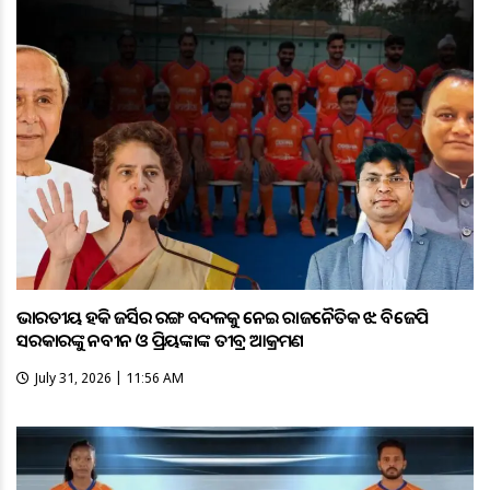
ଭାରତୀୟ ହକି ଜର୍ସିର ରଙ୍ଗ ବଦଳକୁ ନେଇ ରାଜନୈତିକ ଝଡ଼: ବିଜେପି
ସରକାରଙ୍କୁ ନବୀନ ଓ ପ୍ରିୟଙ୍କାଙ୍କ ତୀବ୍ର ଆକ୍ରମଣ
July 31, 2026 | 11:56 AM