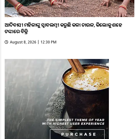
ଆଦିବାସୀ ମହିଳାଙ୍କୁ ସ୍ଵାବଲମ୍ଵୀ କରୁଛି କଳା ଚାଉଳ, କିଲୋକୁ ଶହେ
ଟଙ୍କାରେ ବିକ୍ରି
August 8, 2026 | 12:30 PM