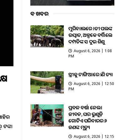
ବଡ ଖବର
ମୁରିବାହାଲରେ ହାତୀ ପଲଙ୍କ
ଉତ୍ପାତ, ଅଳ୍ପକେ ବର୍ତ୍ତିଲେ
ଦମ୍ପତିଙ୍କ ସହ ଦୁଇ ଶିଶୁ
August 6, 2026 | 1:08
PM
ସ୍ତ୍ରୀକୁ ଟାଙ୍ଗିଆରେ ହାଣି ହତ୍ୟା
୍ଷ
August 6, 2026 | 12:50
PM
ପ୍ରବଳ ବର୍ଷା ନେଲା
ଜୀବନ, ଘର ଭୁଶୁଡ଼ି
ମାହିର
ଗୋଟିଏ ପରିବାରର ୬
 ଟଙ୍କା
ଜଣଙ୍କ ମୃତ୍ୟୁ
August 6, 2026 | 12:15