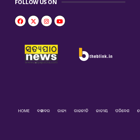
FOLLOW US ON
HOME
ବଡ ଖବର
ରାଜ୍ୟ
ରାଜନୀତି
ଜାତୀୟ
ପରିବେଶ
ଦ