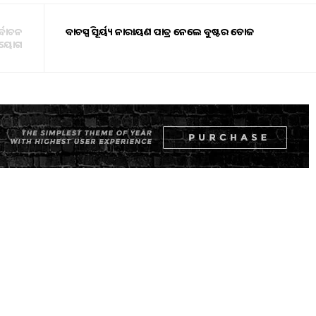
ର୍ବାଚନ
ବାଚସ୍ପତି ସୂର୍ୟ୍ୟ ନାରାୟଣ ପାତ୍ର ନେଲେ ବୁଷ୍ଟର ଡୋଜ
ୟୋଗ