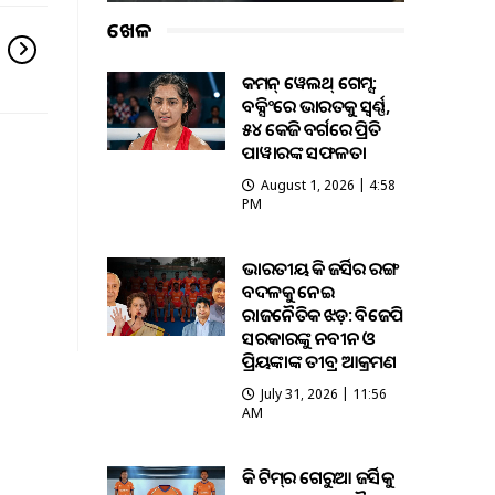
ଖେଳ
କମନ୍ ୱେଲଥ୍ ଗେମ୍ସ:
ବକ୍ସିଂରେ ଭାରତକୁ ସ୍ବର୍ଣ୍ଣ,
୫୪ କେଜି ବର୍ଗରେ ପ୍ରିତି
ପାୱାରଙ୍କ ସଫଳତା
August 1, 2026 | 4:58
PM
ଭାରତୀୟ ହକି ଜର୍ସିର ରଙ୍ଗ
ବଦଳକୁ ନେଇ
ରାଜନୈତିକ ଝଡ଼: ବିଜେପି
ସରକାରଙ୍କୁ ନବୀନ ଓ
ପ୍ରିୟଙ୍କାଙ୍କ ତୀବ୍ର ଆକ୍ରମଣ
July 31, 2026 | 11:56
AM
ହକି ଟିମ୍‌ର ଗେରୁଆ ଜର୍ସିକୁ