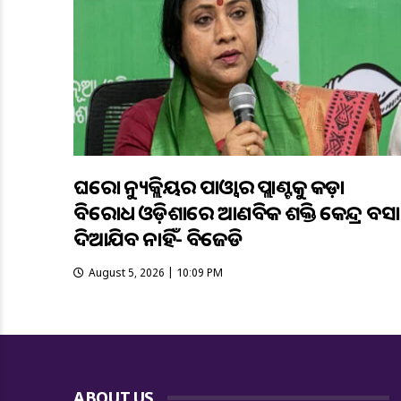
ଘରୋଇ ନ୍ୟୁକ୍ଲିୟର ପାଓ୍ବାର ପ୍ଲାଣ୍ଟକୁ କଡ଼ା
ବିରୋଧ ଓଡ଼ିଶାରେ ଆଣବିକ ଶକ୍ତି କେନ୍ଦ୍ର ବସାଇ
ଦିଆଯିବ ନାହିଁ- ବିଜେଡି
August 5, 2026 | 10:09 PM
ABOUT US