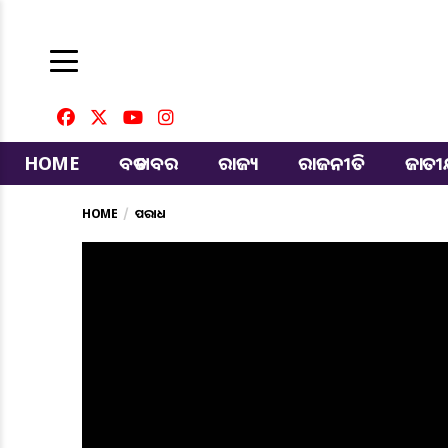
HOME
ବଡ ଖବର
ରାଜ୍ୟ
ରାଜନୀତି
ଜାତ
HOME
ଅପରାଧ