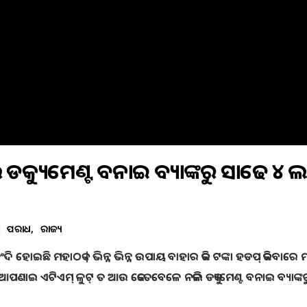
୍ୟୁମେଣ୍ଟ ବନାଇ ବ୍ୟାଙ୍କରୁ ସାଢେ ୪ ଲକ
ଅପରାଧ
ରାଜ୍ୟ
ି ହୋଇଛି ମହାଠକ | ଭିନ୍ନ ଭିନ୍ନ ଉପାୟ ବାହାର କରି ଟଙ୍କା ହଡପ୍ କରିବାରେ 
ା ଆପଣାଇ ଏଟିଏମ୍ ଳୁଟ୍ ତ ଆଉ କେତେବେଳେ ନକଲି ଡକ୍ୟୁମେଣ୍ଟ ବନାଇ ବ୍ୟାଙ୍କରୁ