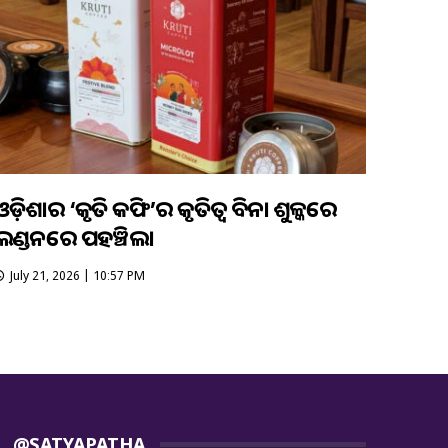
ଓଡ଼ିଶାର ‘କୃତି କଫି’ର କୃତିତ୍ବ ବିନା ଶୁଳ୍କରେ
ଲଣ୍ଡନରେ ପହଞ୍ଚିଲା
July 21, 2026 | 10:57 PM
@SATYAPATHA