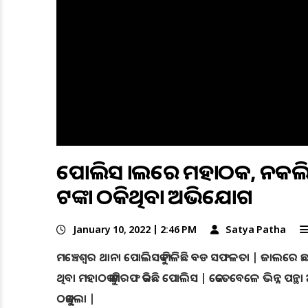
ପୋଲିସ ଜାଲରେ ମହାଠକ, ନକଲି ଡକ
ଟଙ୍କା ଠକିଥିବା ଅଭିଯୋଗ
January 10, 2022 | 2:46 PM
Satya Patha
ମଞ୍ଚେଶ୍ୱର ଥାନା ପୋଲିସକୁ ମିଳିଛି ବଡ ସଫଳତା | ଜାଲରେ ଛଂଦ
ଥିବା ମହାଠକ କୁ ଗିରଫ କରିଛି ପୋଲିସ | କେତେବେଳେ ଭିନ୍ନ ପନ୍ଥ
ଠକୁଥିଲା |