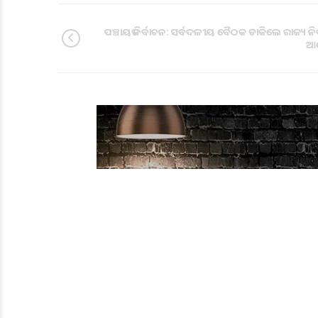
ପଞ୍ଚାୟତ ନିର୍ବାଚନ: ସର୍ବଦଳୀୟ ବୈଠକ ଡାକିଲେ ରାଜ୍ୟ ନି
ଆ