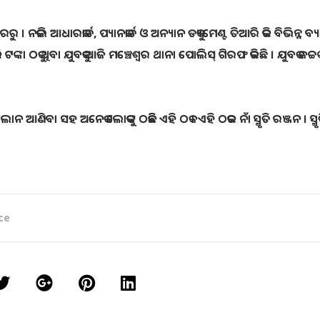
ନକଲି ଆଧାରକାର୍ଡ, ପ୍ୟାନକାର୍ଡ ଓ ଅନ୍ୟାନ ଡକ୍ୟୁମେଣ୍ଟ ତିଆରି କରି ବିଭିନ୍ନ ବ୍ୟା
ଟଙ୍କା ଠକୁ ଥିବା ଯୁବକକୁ ଆଜି ମଞ୍ଚେଶ୍ୱର ଥାନା ପୋଲିସ୍ ଗିରଫ କରିଛି । ଯୁବକ ଜଚ୍ଚଙ
ନ ଆଣିବା ସହ ଅନେକ ଲୋକଙ୍କୁ ଠକିଛି ଏହି ଠକ । ଏହି ଠକର ନାଁ ସ୍ମୃତି ରଞ୍ଜନ । ସ୍ମୃ
ce