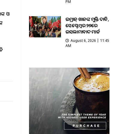
PM
ଙ୍କ ଓ
ଇମ୍ରାନ୍ ଖାନଙ୍କ ମୁକ୍ତି ଦାବି,
୍କ
ସେପ୍ଟେମ୍ବର ୨୭ରେ
ଇସଲାମାବାଦ ମାର୍ଚ୍ଚ
August 6, 2026 | 11:45
AM
ତି