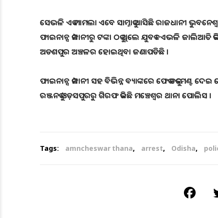
ସେଭଳି ଏକ ମାମଲା ଏବେ ସାମ୍ନାକୁ ଆସିଛି ରାଜଧାନୀ ଭୁବନେଶ୍ୱରରୁ । 
ଫାଇନାନ୍ସ କମ୍ପାନୀରୁ ଟଙ୍କା ଠକୁ ଥିଲେ ଯୁବକ । ଏଭଳି ଜାଲିଆତି କରି 
ଅଡଶପୁର ଅଞ୍ଚଳର ହୋଇଥିବା ଜଣାପଡିଛି ।
ଫାଇନାନ୍ସ କମ୍ପାନୀ ସହ ବିଭିନ୍ନ ବ୍ୟାଙ୍କରେ ଫେକ ଡକୁମେଣ୍ଟ ଦେଇ ଲୋ
ରଞ୍ଜନକୁ ଓଡ଼ସପୁରରୁ ଗିରଫ କରିଛି ମଞ୍ଚେଶ୍ୱର ଥାନା ପୋଲିସ ।
Tags:
amncheswar thana
,
arrest
,
Odisha
,
poli