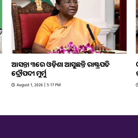
ଆସନ୍ତା ୩ରେ ଓଡ଼ିଶା ଆସୁଛନ୍ତି ରାଷ୍ଟ୍ରପତି
ଦ୍ରୌପଦୀ ମୁର୍ମୁ
August 1, 2026 | 5:17 PM