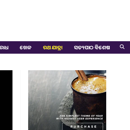
ରାଧ
ଖେଳ
ରଥ ଯାତ୍ରା
ସତ୍ୟପାଠ ବିଶେଷ