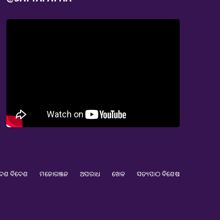
େଶ ବିଦେଶ
ମନୋରଞ୍ଜନ
ଅପରାଧ
ଖେଳ
ସତ୍ୟପାଠ ବିଶେଷ