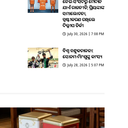
ନେଇ ସଂସଦରୁ ମୈଦାନ
ଯାଏଁ ରାଜନୀତି; ପ୍ରିୟଙ୍କାଙ୍କ
ସମାଲୋଚନା,
ସ୍ପଷ୍ଟୀକରଣ ରଖିଲେ
ଦିଲ୍ଲୀପ ତିର୍କୀ
July 30, 2026 | 7:08 PM
ବିଶ୍ବ ବନ୍ଧୁକଚାଳନା:
ସୋନମ-ହିମାଂଶୁଙ୍କୁ କାଂସ୍ୟ
July 28, 2026 | 5:07 PM