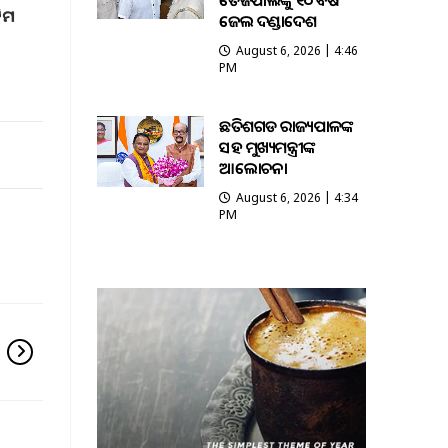
ତେଜପାଲଙ୍କୁ ୧୦ ବର୍ଷ
ିମ
ଜେଲ ଦଣ୍ଡାଦେଶ
August 6, 2026 | 4:46
PM
ଛତିଶଗଡ ରାଜ୍ୟପାଳଙ୍କ
ସହ ମୁଖ୍ୟମନ୍ତ୍ରୀଙ୍କ
ଆଲୋଚନା
August 6, 2026 | 4:34
PM