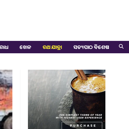
ରାଧ
ଖେଳ
ରଥ ଯାତ୍ରା
ସତ୍ୟପାଠ ବିଶେଷ