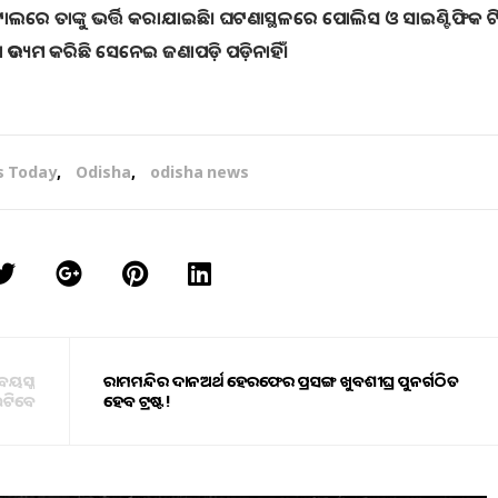
ିଟାଲରେ ତାଙ୍କୁ ଭର୍ତ୍ତି କରାଯାଇଛି। ଘଟଣାସ୍ଥଳରେ ପୋଲିସ ଓ ସାଇଣ୍ଟିଫିକ ଟ
 ଉଦ୍ୟମ କରିଛି ସେନେଇ ଜଣାପଡ଼ି ପଡ଼ିନାହିଁ।
s Today
,
Odisha
,
odisha news
 ବୟସ୍କ
ରାମମନ୍ଦିର ଦାନଅର୍ଥ ହେରଫେର ପ୍ରସଙ୍ଗ ଖୁବଶୀଘ୍ର ପୁନର୍ଗଠିତ
ଭେଟିବେ
ହେବ ଟ୍ରଷ୍ଟ!