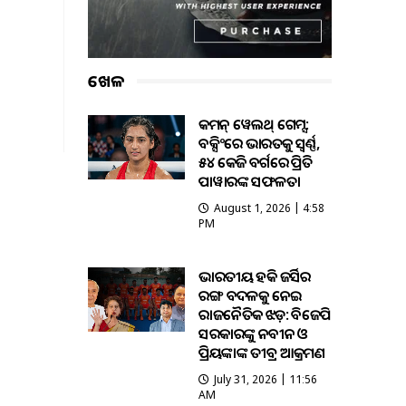
ଖେଳ
କମନ୍ ୱେଲଥ୍ ଗେମ୍ସ:
ବକ୍ସିଂରେ ଭାରତକୁ ସ୍ବର୍ଣ୍ଣ,
୫୪ କେଜି ବର୍ଗରେ ପ୍ରିତି
ପାୱାରଙ୍କ ସଫଳତା
August 1, 2026 | 4:58
PM
ଭାରତୀୟ ହକି ଜର୍ସିର
ରଙ୍ଗ ବଦଳକୁ ନେଇ
ରାଜନୈତିକ ଝଡ଼: ବିଜେପି
ସରକାରଙ୍କୁ ନବୀନ ଓ
ପ୍ରିୟଙ୍କାଙ୍କ ତୀବ୍ର ଆକ୍ରମଣ
July 31, 2026 | 11:56
AM