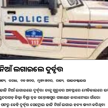
ିଆଁ ଲଗାଇଲେ ଦୁର୍ବୃତ୍ତ
୍ୟାନ୍ୟ
ଅପରାଧ
ବଡ ଖବର
ମୁଖ୍ୟ ଖବର
ରାଜ୍ୟ
ଲାଇଫଷ୍ଟାଇଲ
ି ନିଆଁ ଲଗାଇଲେ ଦୁର୍ବୃତ୍ତ। ତାଙ୍କୁ ଗୁରୁତର ଅବସ୍ଥାରେ ମେଡିକାଲରେ ଭର୍ତ୍
ରଗଡ଼ ଜିଲ୍ଲା ବିଶ୍ରା ବ୍ଲକ ସନ୍ତୋଷପୁର ପଞ୍ଚାୟତ ଜାରାଟୋଲା ଗାଁରେ।
କେହି ଦୁର୍ବୃତ୍ତ ପେଟ୍ରୋଲ ଢାଳି ନିଆଁ ଲଗାଇ ହତ୍ୟା ଉଦ୍ୟମ କରିଥିବା