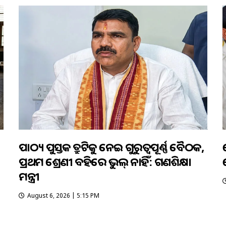
ପାଠ୍ୟ ପୁସ୍ତକ ତ୍ରୁଟିକୁ ନେଇ ଗୁରୁତ୍ବପୂର୍ଣ୍ଣ ବୈଠକ,
ପ୍ରଥମ ଶ୍ରେଣୀ ବହିରେ ଭୁଲ୍ ନାହିଁ: ଗଣଶିକ୍ଷା
ମନ୍ତ୍ରୀ
August 6, 2026 | 5:15 PM