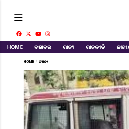
HOME
ବଡ ଖବର
ରାଜ୍ୟ
ରାଜନୀତି
ଜାତ
HOME
ଅନ୍ୟାନ୍ୟ