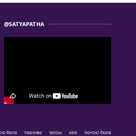
@SATYAPATHA
େଶ ବିଦେଶ
ମନୋରଞ୍ଜନ
ଅପରାଧ
ଖେଳ
ସତ୍ୟପାଠ ବିଶେଷ