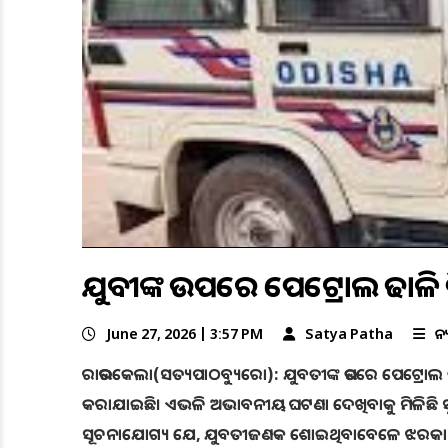
ଯୁବତୀଙ୍କ ଉପରେ ପେଟ୍ରୋଲ ଢାଳି ନ
June 27, 2026 | 3:57 PM
Satya Patha
ଅନ
ରାଉରକେଲା(ସତ୍ୟପାଠବ୍ୟୁରୋ): ଯୁବତୀଙ୍କ ଉପରେ ପେଟ୍ରୋଲ ଢାଳ
କରାଯାଇଛି। ଏଭଳି ଅଭାବନୀୟ ଘଟଣା ଦେଖିବାକୁ ମିଳିଛି ସୁନ୍ଦ
ସୂଚନାଯୋଗ୍ୟ ଯେ, ଯୁବତୀଜଣକ ଶୋଇଥିବାବେଳେ ଝରକା ପଟରୁ 