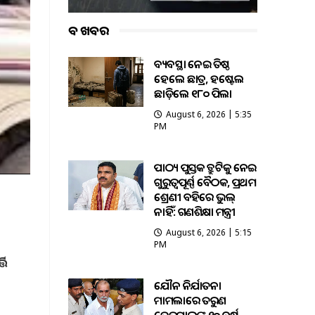
ବଡ ଖବର
ଅବ୍ୟବସ୍ଥା ନେଇ ଅତିଷ୍ଠ
ହେଲେ ଛାତ୍ର, ହଷ୍ଟେଲ
ଛାଡ଼ିଲେ ୧୮୦ ପିଲା
August 6, 2026 | 5:35
PM
ପାଠ୍ୟ ପୁସ୍ତକ ତ୍ରୁଟିକୁ ନେଇ
ଗୁରୁତ୍ବପୂର୍ଣ୍ଣ ବୈଠକ, ପ୍ରଥମ
ଶ୍ରେଣୀ ବହିରେ ଭୁଲ୍
ନାହିଁ: ଗଣଶିକ୍ଷା ମନ୍ତ୍ରୀ
August 6, 2026 | 5:15
PM
ତି
ଯୌନ ନିର୍ଯାତନା
ମାମଲାରେ ତରୁଣ