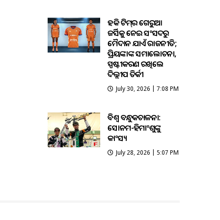
ହକି ଟିମ୍‌ର ଗେରୁଆ
ଜର୍ସିକୁ ନେଇ ସଂସଦରୁ
ମୈଦାନ ଯାଏଁ ରାଜନୀତି;
ପ୍ରିୟଙ୍କାଙ୍କ ସମାଲୋଚନା,
ସ୍ପଷ୍ଟୀକରଣ ରଖିଲେ
ଦିଲ୍ଲୀପ ତିର୍କୀ
July 30, 2026 | 7:08 PM
ବିଶ୍ବ ବନ୍ଧୁକଚାଳନା:
ସୋନମ-ହିମାଂଶୁଙ୍କୁ
କାଂସ୍ୟ
July 28, 2026 | 5:07 PM