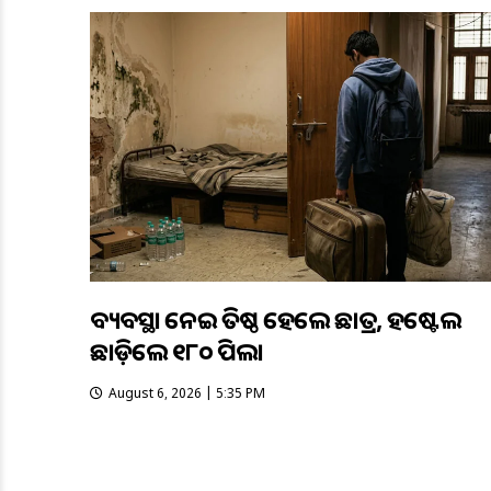
ଅବ୍ୟବସ୍ଥା ନେଇ ଅତିଷ୍ଠ ହେଲେ ଛାତ୍ର, ହଷ୍ଟେଲ
ଛାଡ଼ିଲେ ୧୮୦ ପିଲା
August 6, 2026 | 5:35 PM