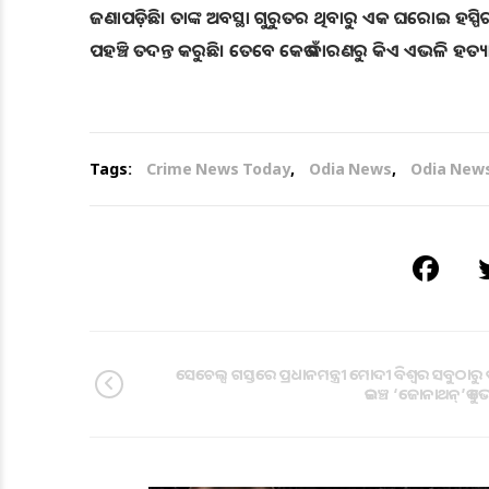
ଜଣାପଡ଼ିଛି। ତାଙ୍କ ଅବସ୍ଥା ଗୁରୁତର ଥିବାରୁ ଏକ ଘରୋଇ ହସ୍ପ
ପହଞ୍ଚି ତଦନ୍ତ କରୁଛି। ତେବେ କେଉଁ କାରଣରୁ କିଏ ଏଭଳି ହତ୍ୟା
Tags:
Crime News Today
,
Odia News
,
Odia New
ସେଚେଲ୍ସ ଗସ୍ତରେ ପ୍ରଧାନମନ୍ତ୍ରୀ ମୋଦୀ ବିଶ୍ୱର ସବୁଠାରୁ
କଇଞ୍ଚ ‘ଜୋନାଥନ୍’କୁ 