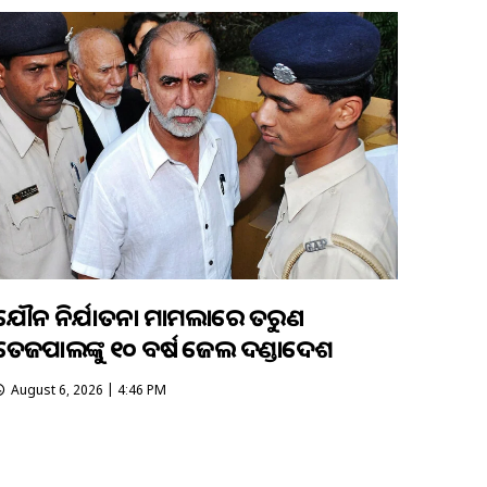
ଯୌନ ନିର୍ଯାତନା ମାମଲାରେ ତରୁଣ
ତେଜପାଲଙ୍କୁ ୧୦ ବର୍ଷ ଜେଲ ଦଣ୍ଡାଦେଶ
August 6, 2026 | 4:46 PM