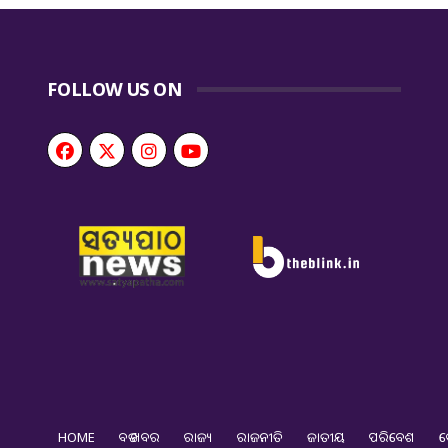
FOLLOW US ON
HOME
ବଡ ଖବର
ରାଜ୍ୟ
ରାଜନୀତି
ଜାତୀୟ
ପରିବେଶ
ଦ