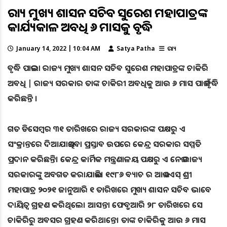
ରାଜ୍ୟ ମୁଖ୍ୟ ଶାସନ ସଚିବ ସୁରେଶ ମହାପାତ୍ରଙ୍କ
କାର୍ଯ୍ୟକାଳ ଅବଧି ୬ ମାସକୁ ବୃଦ୍ଧି
January 14, 2022 | 10:04 AM
Satya Patha
ରାଜ୍ୟ
ବୃଦ୍ଧି ପାଇଲା ରାଜ୍ୟ ମୁଖ୍ୟ ଶାସନ ସଚିବ ସୁରେଶ ମହାପାତ୍ରଙ୍କ ଚାକିରି
ଅବଧି | ରାଜ୍ୟ ସରକାର ତାଙ୍କ ଚାକିରୀ ଅବଧିକୁ ଆଉ ୬ ମାସ ପାଇଁ ବୃଦ୍ଧି
କରିଛନ୍ତି ।
ଗତ ଡିସେମ୍ବର ୩୧ ତାରିଖରେ ରାଜ୍ୟ ସରକାରଙ୍କ ପକ୍ଷରୁ ଏ
ସଂକ୍ରାନ୍ତରେ ଦିଆଯାଇଥିବା ପ୍ରସ୍ତାବ ଉପରେ କେନ୍ଦ୍ର ସରକାର ସମ୍ମତି
ପ୍ରଦାନ କରିଛନ୍ତି। କେନ୍ଦ୍ର କାର୍ମିକ ମନ୍ତ୍ରଣାଳୟ ପକ୍ଷରୁ ଏ ନେଇ ରାଜ୍ୟ
ସରକାରଙ୍କୁ ଅବଗତ କରାଯାଇଛି। ୧୯୮୬ ବ୍ୟାଚ ର ଆଇଏଏସ୍ ଶ୍ରୀ
ମହାପାତ୍ର ୨୦୨୧ ଜାନୁଆରି ୧ ତାରିଖରେ ମୁଖ୍ୟ ଶାସନ ସଚିବ ଭାବେ
ଦାୟିତ୍ବ ଗ୍ରହଣ କରିଥିଲେ। ଆସନ୍ତା ଫେବ୍ରୁଆରି ୨୮ ତାରିଖରେ ସେ
ଚାକିରିରୁ ଅବସର ଗ୍ରହଣ କରିଥାନ୍ତେ। ତାଙ୍କ ଚାକିରିକୁ ଆଉ ୬ ମାସ