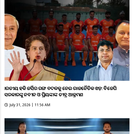
ଭାରତୀୟ ହକି ଜର୍ସିର ରଙ୍ଗ ବଦଳକୁ ନେଇ ରାଜନୈତିକ ଝଡ଼: ବିଜେପି
ସରକାରଙ୍କୁ ନବୀନ ଓ ପ୍ରିୟଙ୍କାଙ୍କ ତୀବ୍ର ଆକ୍ରମଣ
July 31, 2026 | 11:56 AM