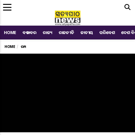
Me
HOME
ବଡ ଖବର
ରାଜ୍ୟ
ରାଜନୀତି
ଜାତୀୟ
ପରିବେଶ
ଦେଶ ବ
HOME
ରାଜ୍ୟ