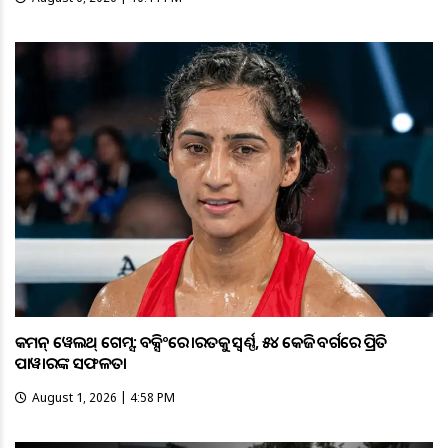
କମନ୍ ୱେଲଥ୍ ଗେମ୍ସ: ବକ୍ସିଂରେ ଭାରତକୁ ସ୍ବର୍ଣ୍ଣ, ୫୪ କେଜି ବର୍ଗରେ ପ୍ରିତି
ପାୱାରଙ୍କ ସଫଳତା
August 1, 2026 | 4:58 PM