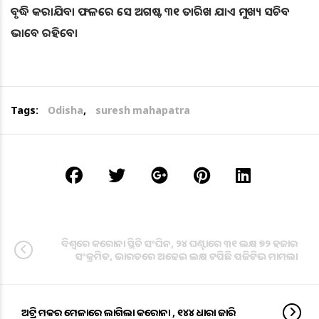
ବୃଦ୍ଧି କରାଯିବା ଫଳରେ ସେ ଅଗଷ୍ଟ ୩୧ ତାରିଖ ଯାଏ ମୁଖ୍ୟ ସଚିବ
ଭାବେ ରହିବେ।
Tags:
Odisha
,
suresh mahapatra
ବିଶ୍ୱରେ କରୋନା ସ୍ଥିତି ସଂଘିନ, ୨୪ ଘଣ୍ଟାରେ ୩୧ ଲକ୍ଷ ୭୨ ହଜାର
ସଂକ୍ରମିତ, ଭାରତରେ ଅଢେଇ ଲକ୍ଷ ଟପିଛି ପଜିଟିଭ ମାମଲା
ଅଟ୍ରି ମକର ମେଳାରେ ଲାଗିଲା କରୋନା , ୧୪୪ ଧାରା ଜାରି