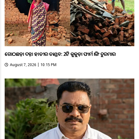
ଗୋଠଛଡ଼ା ଦନ୍ତା ହାତୀର ତାଣ୍ଡବ: 2ଟି କୁକୁଡ଼ା ଫାର୍ମ ଭାଙ୍ଗି ଚୁରମାର
August 7, 2026 | 10:15 PM