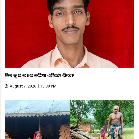
ଭିଜିଲାନ୍ସ ଜାଲରେ ଜଙ୍କିଆ ଏଡିଇଓ ଗିରଫ
August 7, 2026 | 10:30 PM