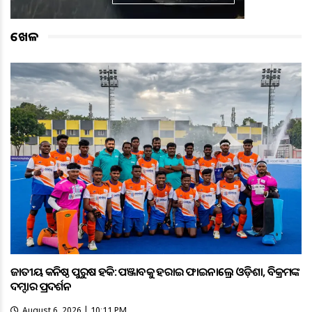
ଖେଳ
ଜାତୀୟ କନିଷ୍ଠ ପୁରୁଷ ହକି: ପଞ୍ଜାବକୁ ହରାଇ ଫାଇନାଲ୍ରେ ଓଡ଼ିଶା, ବିକ୍ରମଙ୍କ
ଦମ୍ଦାର ପ୍ରଦର୍ଶନ
August 6, 2026 | 10:11 PM