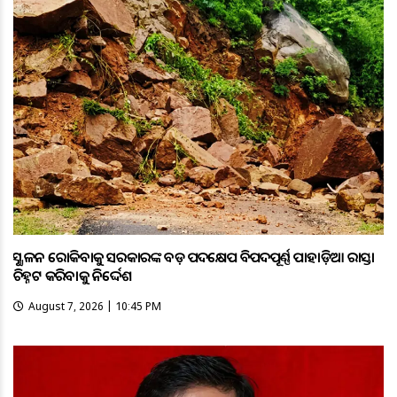
ଭୂସ୍ଖଳନ ରୋକିବାକୁ ସରକାରଙ୍କ ବଡ଼ ପଦକ୍ଷେପ ବିପଦପୂର୍ଣ୍ଣ ପାହାଡ଼ିଆ ରାସ୍ତା
ଚିହ୍ନଟ କରିବାକୁ ନିର୍ଦ୍ଦେଶ
August 7, 2026 | 10:45 PM