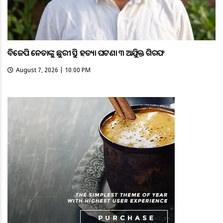
ବିଜେପି ନେତାଙ୍କୁ ଛୁରୀ ଭୁସି ହତ୍ୟା ଘଟଣା ୩ ଅଭିଯୁକ୍ତ ଗିରଫ
August 7, 2026 | 10:00 PM