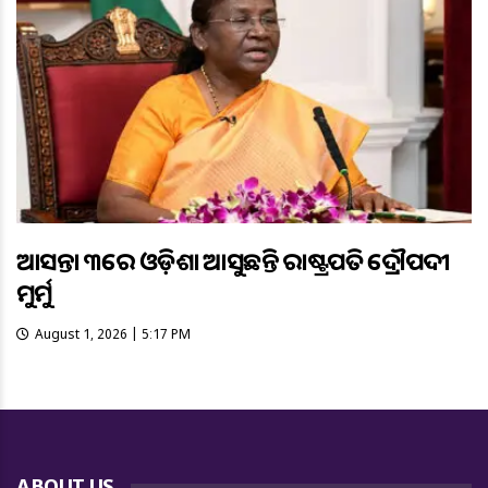
ଆସନ୍ତା ୩ରେ ଓଡ଼ିଶା ଆସୁଛନ୍ତି ରାଷ୍ଟ୍ରପତି ଦ୍ରୌପଦୀ
ମୁର୍ମୁ
August 1, 2026 | 5:17 PM
ABOUT US