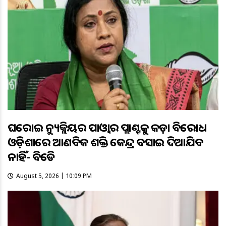
ଘରୋଇ ନ୍ୟୁକ୍ଲିୟର ପାଓ୍ବାର ପ୍ଲାଣ୍ଟକୁ କଡ଼ା ବିରୋଧ
ଓଡ଼ିଶାରେ ଆଣବିକ ଶକ୍ତି କେନ୍ଦ୍ର ବସାଇ ଦିଆଯିବ
ନାହିଁ- ବିଜେଡି
August 5, 2026 | 10:09 PM