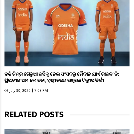
ହକି ଟିମ୍‌ର ଗେରୁଆ ଜର୍ସିକୁ ନେଇ ସଂସଦରୁ ମୈଦାନ ଯାଏଁ ରାଜନୀତି;
ପ୍ରିୟଙ୍କାଙ୍କ ସମାଲୋଚନା, ସ୍ପଷ୍ଟୀକରଣ ରଖିଲେ ଦିଲ୍ଲୀପ ତିର୍କୀ
July 30, 2026 | 7:08 PM
RELATED POSTS