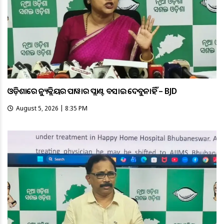
ଓଡ଼ିଶାରେ ନ୍ୟୁକ୍ଲିୟର ପାୱାର ପ୍ଲାଣ୍ଟ ବସାଇ ଦେବୁନାହିଁ – BJD
August 5, 2026 | 8:35 PM