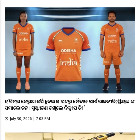
ହକି ଟିମ୍‌ର ଗେରୁଆ ଜର୍ସିକୁ ନେଇ ସଂସଦରୁ ମୈଦାନ ଯାଏଁ ରାଜନୀତି; ପ୍ରିୟଙ୍କାଙ୍କ
ସମାଲୋଚନା, ସ୍ପଷ୍ଟୀକରଣ ରଖିଲେ ଦିଲ୍ଲୀପ ତିର୍କୀ
July 30, 2026 | 7:08 PM