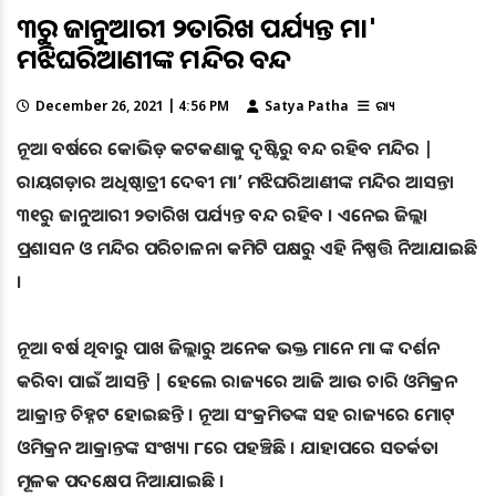
୩୧ରୁ ଜାନୁଆରୀ ୨ତାରିଖ ପର୍ଯ୍ୟନ୍ତ ମା'
ମଝିଘରିଆଣୀଙ୍କ ମନ୍ଦିର ବନ୍ଦ
December 26, 2021 | 4:56 PM
Satya Patha
ରାଜ୍ୟ
ନୂଆ ବର୍ଷରେ କୋଭିଡ଼ କଟକଣାକୁ ଦୃଷ୍ଟିରୁ ବନ୍ଦ ରହିବ ମନ୍ଦିର |
ରାୟଗଡ଼ାର ଅଧିଷ୍ଠାତ୍ରୀ ଦେବୀ ମା’ ମଝିଘରିଆଣୀଙ୍କ ମନ୍ଦିର ଆସନ୍ତା
୩୧ରୁ ଜାନୁଆରୀ ୨ତାରିଖ ପର୍ଯ୍ୟନ୍ତ ବନ୍ଦ ରହିବ । ଏନେଇ ଜିଲ୍ଲା
ପ୍ରଶାସନ ଓ ମନ୍ଦିର ପରିଚାଳନା କମିଟି ପକ୍ଷରୁ ଏହି ନିଷ୍ପତ୍ତି ନିଆଯାଇଛି
।
ନୂଆ ବର୍ଷ ଥିବାରୁ ପାଖ ଜିଲ୍ଲାରୁ ଅନେକ ଭକ୍ତ ମାନେ ମା ଙ୍କ ଦର୍ଶନ
କରିବା ପାଇଁ ଆସନ୍ତି | ହେଲେ ରାଜ୍ୟରେ ଆଜି ଆଉ ଚାରି ଓମିକ୍ରନ
ଆକ୍ରାନ୍ତ ଚିହ୍ନଟ ହୋଇଛନ୍ତି । ନୂଆ ସଂକ୍ରମିତଙ୍କ ସହ ରାଜ୍ୟରେ ମୋଟ୍
ଓମିକ୍ରନ ଆକ୍ରାନ୍ତଙ୍କ ସଂଖ୍ୟା ୮ରେ ପହଞ୍ଚିଛି । ଯାହାପରେ ସତର୍କତା
ମୂଳକ ପଦକ୍ଷେପ ନିଆଯାଇଛି ।