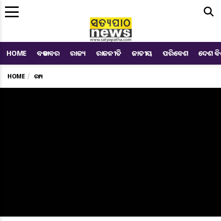
Me
HOME
ବଡ ଖବର
ରାଜ୍ୟ
ରାଜନୀତି
ଜାତୀୟ
ପରିବେଶ
ଦେଶ ବ
HOME
ରାଜ୍ୟ