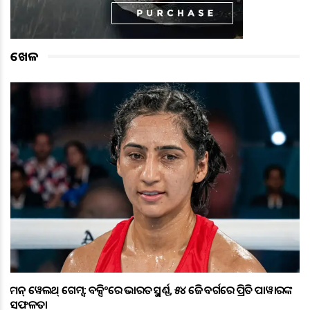
ଖେଳ
କମନ୍ ୱେଲଥ୍ ଗେମ୍ସ: ବକ୍ସିଂରେ ଭାରତକୁ ସ୍ବର୍ଣ୍ଣ, ୫୪ କେଜି ବର୍ଗରେ ପ୍ରିତି ପାୱାରଙ୍କ
ସଫଳତା