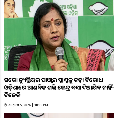
ଘରୋଇ ନ୍ୟୁକ୍ଲିୟର ପାଓ୍ବାର ପ୍ଲାଣ୍ଟକୁ କଡ଼ା ବିରୋଧ
ଓଡ଼ିଶାରେ ଆଣବିକ ଶକ୍ତି କେନ୍ଦ୍ର ବସାଇ ଦିଆଯିବ ନାହିଁ-
ବିଜେଡି
August 5, 2026 | 10:09 PM