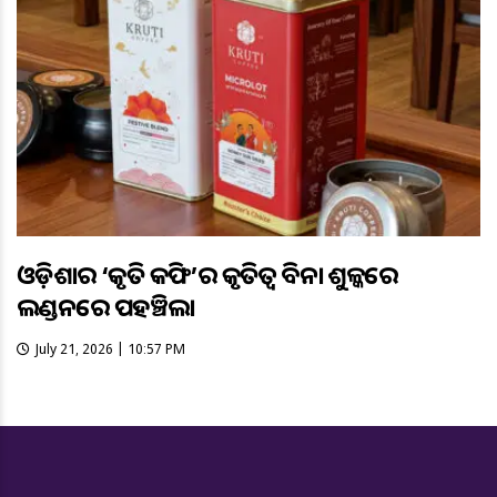
ଓଡ଼ିଶାର ‘କୃତି କଫି’ର କୃତିତ୍ବ ବିନା ଶୁଳ୍କରେ
ଲଣ୍ଡନରେ ପହଞ୍ଚିଲା
July 21, 2026 | 10:57 PM