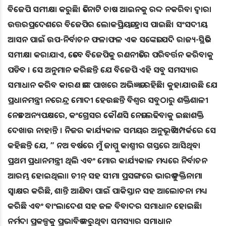
ବିଜେପି ସମୀକ୍ଷା କରୁଛି। ତିନୋଟି ଚାଷ ଆଇନକୁ ରଦ୍ଦ ନକରିବା ଦ୍ବାରା
ଉତ୍ତରପ୍ରଦେଶରେ ବିଜେପିର ଲୋକପ୍ରିୟତା ହ୍ରାସ ପାଇଛି। ସଂସଦୀୟ
ଆସନ ପାଇଁ ଉପ-ନିର୍ବାଚନ ଫଳାଫଳ ଏକ ସଙ୍କେତ। ଯଦି ରାଜ୍ୟ-ସ୍ଥିତିର
ସମୀକ୍ଷା କରାଯାଏ, ତେବେ ବିଜେପିକୁ ରଣନୀତିରେ ପରିବର୍ତ୍ତନ କରିବାକୁ
ପଡିବ । ସେ ଅନୁମାନ କରିଛନ୍ତି ଯେ ବିଜେପି ଏହି ସବୁ ସମସ୍ୟାର
ସମାଧାନ କରିବ କାରଣ ତାଙ୍କ ପାଖରେ ଅଭିଜ୍ଞତା ରହିଛି। କୁହାଯାଉଛି ଯେ
ପ୍ରଧାନମନ୍ତ୍ରୀ ନରେନ୍ଦ୍ର ମୋଦୀ ହେଉଛନ୍ତି ବିଶ୍ୱର ସବୁଠାରୁ ଶକ୍ତିଶାଳୀ
ନେତା। ଅନ୍ୟପକ୍ଷରେ, କଂଗ୍ରେସର କୌଣସି ନେତା ଲଢିବାକୁ ଇଛାଶକ୍ତି
ଦେଖାଉ ନାହାନ୍ତି । ନିଜର କାର୍ଯ୍ୟକାଳ ସମୟର ଅନୁଭୂତି ସମ୍ପର୍କରେ ସେ
କହିଛନ୍ତି ଯେ, ” ନଅ ବର୍ଷରେ ମୁଁ ଜାମ୍ମୁ କାଶ୍ମୀର ଗସ୍ତରେ ଆସିଥିବା
ପ୍ରଥମ ପ୍ରଧାନମନ୍ତ୍ରୀ ଥିଲି ଏବଂ ମୋର କାର୍ଯ୍ୟକାଳ ମଧ୍ୟରେ ନିର୍ବାଚନ
ଆରମ୍ଭ ହୋଇଥିଲା। ଚୀନ୍ ସହ ସୀମା ପ୍ରସଙ୍ଗରେ ଭାରତ ଚୁକ୍ତିନାମା
ସ୍ୱାକ୍ଷର କରିଛି, ଶାନ୍ତି ଆଣିବା ପାଇଁ ପାକିସ୍ତାନ ସହ ଆଲୋଚନା ମଧ୍ୟ
କରିଛି ଏବଂ ବାଂଲାଦେଶ ସହ ଜଳ ବିବାଦର ସମାଧାନ ହୋଇଛି।
ନର୍ମଦା ପ୍ରକଳ୍ପକୁ ପ୍ରଭାବିତ କରୁଥିବା ସମସ୍ୟାର ସମାଧାନ