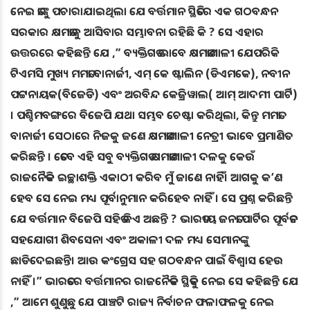
ନେଇ ତାଙ୍କୁ ପଚାରାଯାଇଥିଲା ଯେ ବର୍ତ୍ତମାନ ସ୍ଥିତିରେ ଏକ ଗଠବନ୍ଧନ
ସରକାର କ୍ଷମତାକୁ ଆସିବାର ସମ୍ଭାବନା ରହିଛି କି ? ସେ ଏହାର
ଉତ୍ତରରେ କହିଛନ୍ତି ଯେ ,” ବ୍ୟକ୍ତିଗତ ଭାବେ କ୍ଷମତାଶାଳୀ ଯେପରିକି
ଟିଏମସି ମୁଖ୍ୟ ମମତା ବାନାର୍ଜୀ, ଏମ୍ କେ ଷ୍ଟାଲିନ (ଡିଏମକେ), ନବୀନ
ପଟ୍ଟନାୟକ(ବିଜେଡି) ଏବଂ ଅରବିନ୍ଦ କେଜ୍ରିୱାଲ( ଆମ୍ ଆଦମୀ ପାର୍ଟି)
। ପଶ୍ଚିମବଙ୍ଗରେ ବିଜେପି ଯଥା ସମ୍ଭବ ଚେଷ୍ଟା କରିଥିଲା, କିନ୍ତୁ ମମତା
ବାନାର୍ଜୀ ସେଠାରେ ନିଜକୁ ଜଣେ କ୍ଷମତାଶାଳୀ ନେତ୍ରୀ ଭାବେ ପ୍ରମାଣିତ
କରିଛନ୍ତି । ତେବେ ଏହି ସବୁ ବ୍ୟକ୍ତିଗତ କ୍ଷମତାଶାଳୀ ଦଳକୁ କେଉଁ
ରାଜନୈତିକ ଇଚ୍ଛାଶକ୍ତି ଏକାଠୀ କରିବ ମୁଁ ଜାଣେ ନାହିଁ। ଆଗକୁ କ’ଣ
ହେବ ସେ ନେଇ ମଧ୍ୟ ପୂର୍ବାନୁମାନ କରିହେବ ନାହିଁ । ସେ ପ୍ରଶ୍ନ କରିଛନ୍ତି
ଯେ ବର୍ତ୍ତମାନ ବିଜେପି ସହିତ କିଏ ଅଛନ୍ତି ? ଭାରତୀୟ ଜନତା ପାର୍ଟିର ପୂର୍ବତନ
ସହଯୋଗୀ ଶିବସେନା ଏବଂ ଅକାଳୀ ଦଳ ମଧ୍ୟ ସେମାନଙ୍କୁ
ଛାଡିଦେଇଛନ୍ତି। ଆଉ କଂଗ୍ରେସ ସହ ଗଠବନ୍ଧନ ପାଇଁ ବିଶ୍ୱାସ ହେଉ
ନାହିଁ ।” ଭାରତରେ ବର୍ତ୍ତମାନର ରାଜନୈତିକ ସ୍ଥିତିକୁ ନେଇ ସେ କହିଛନ୍ତି ଯେ
,” ଆମେ ଶୁଣୁଛୁ ଯେ ପାଞ୍ଚଟି ରାଜ୍ୟ ନିର୍ବାଚନ ଫଳାଫଳକୁ ନେଇ