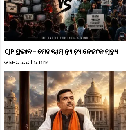
CJP ପ୍ରଭାବ – ମେନଷ୍ଟ୍ରୀମ୍ ନ୍ୟୁଜ୍ ଚ୍ୟାନେଲଂକ ମୃତ୍ୟୁ
July 27, 2026 | 12:19 PM