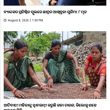
ବ୍ୟାଙ୍କକର ପ୍ରତିଷ୍ଠିତ ସ୍କୁଲରେ ଛାତ୍ରର ଆଖିବୁଜା ଗୁଳିମାଡ଼: ୮ ମୃତ
August 8, 2026 | 1:30 PM
ଆଦିବାସୀ ମହିଳାଙ୍କୁ ସ୍ଵାବଲମ୍ଵୀ କରୁଛି କଳା ଚାଉଳ, କିଲୋକୁ ଶହେ