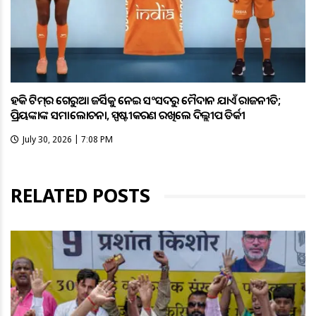
ହକି ଟିମ୍‌ର ଗେରୁଆ ଜର୍ସିକୁ ନେଇ ସଂସଦରୁ ମୈଦାନ ଯାଏଁ ରାଜନୀତି;
ପ୍ରିୟଙ୍କାଙ୍କ ସମାଲୋଚନା, ସ୍ପଷ୍ଟୀକରଣ ରଖିଲେ ଦିଲ୍ଲୀପ ତିର୍କୀ
July 30, 2026 | 7:08 PM
RELATED POSTS