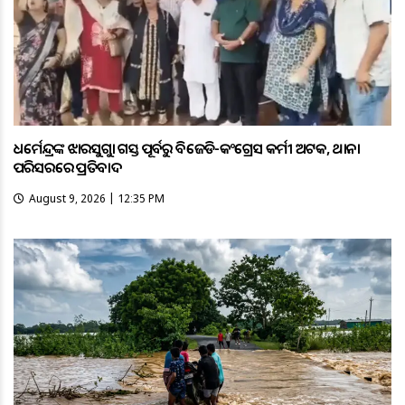
ଧର୍ମେନ୍ଦ୍ରଙ୍କ ଝାରସୁଗୁଡ଼ା ଗସ୍ତ ପୂର୍ବରୁ ବିଜେଡି-କଂଗ୍ରେସ କର୍ମୀ ଅଟକ, ଥାନା
ପରିସରରେ ପ୍ରତିବାଦ
August 9, 2026 | 12:35 PM