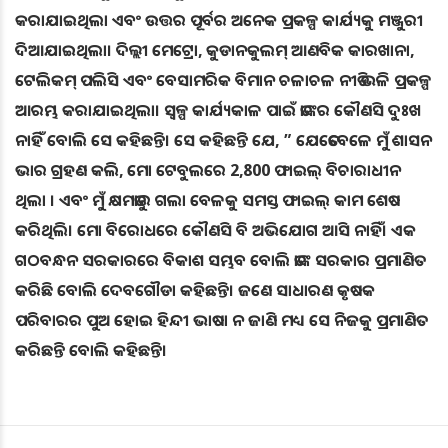
କରାଯାଇଥିଲା ଏବଂ ଉତ୍ତର ପୂର୍ବର ଅନେକ ପ୍ରକଳ୍ପ କାର୍ଯ୍ୟକୁ ମଞ୍ଜୁରୀ
ଦିଆଯାଇଥିଲା। ଦିଲ୍ଲୀ ମେଟ୍ରୋ, କୁଡାନକୁଲମ୍ ଆଣବିକ କାରଖାନା,
ଟେଲିକମ୍ ପଲିସି ଏବଂ ବେସାମରିକ ବିମାନ ଚଳାଚଳ ନୀତି ଭଳି ପ୍ରକଳ୍ପ
ଆରମ୍ଭ କରାଯାଇଥିଲା। ସ୍ବଳ୍ପ କାର୍ଯ୍ୟକାଳ ପାଇଁ ତାଙ୍କର କୌଣସି ଦୁଃଖ
ନାହିଁ ବୋଲି ସେ କହିଛନ୍ତି। ସେ କହିଛନ୍ତି ଯେ, ” ଯେତେବେଳେ ମୁଁ ଶାସନ
ଭାର ଗ୍ରହଣ କଲି, ମୋ ଟେବୁଲରେ 2,800 ଫାଇଲ୍ ବିଚାରାଧୀନ
ଥିଲା । ଏବଂ ମୁଁ କ୍ଷମତାରୁ ଗଲା ବେଳକୁ ସମସ୍ତ ଫାଇଲ୍ କାମ ଶେଷ
କରିଥିଲି। ମୋ ବିରୋଧରେ କୌଣସି ବି ଅଭିଯୋଗ ଆସି ନାହିଁ। ଏକ
ଗଠବନ୍ଧନ ସରକାରରେ ବିକାଶ ସମ୍ଭବ ବୋଲି ତାଙ୍କ ସରକାର ପ୍ରମାଣିତ
କରିଛି ବୋଲି ଦେବଗୌଡା କହିଛନ୍ତି। ଜଣେ ସାଧାରଣ କୃଷକ
ପରିବାରର ପୁଅ ହୋଇ ହିନ୍ଦୀ ଭାଷା ନ ଜାଣି ମଧ୍ୟ ସେ ନିଜକୁ ପ୍ରମାଣିତ
କରିଛନ୍ତି ବୋଲି କହିଛନ୍ତି।