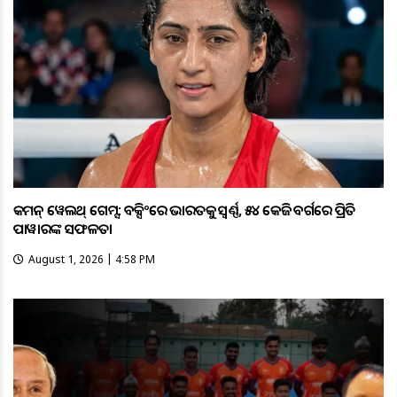
କମନ୍ ୱେଲଥ୍ ଗେମ୍ସ: ବକ୍ସିଂରେ ଭାରତକୁ ସ୍ବର୍ଣ୍ଣ, ୫୪ କେଜି ବର୍ଗରେ ପ୍ରିତି
ପାୱାରଙ୍କ ସଫଳତା
August 1, 2026 | 4:58 PM