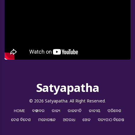
Satyapatha
© 2026 Satyapatha. All Right Reserved.
HOME
ବଡ ଖବର
ରାଜ୍ୟ
ରାଜନୀତି
ଜାତୀୟ
ପରିବେଶ
ଦେଶ ବିଦେଶ
ମନୋରଞ୍ଜନ
ଅପରାଧ
ଖେଳ
ସତ୍ୟପାଠ ବିଶେଷ