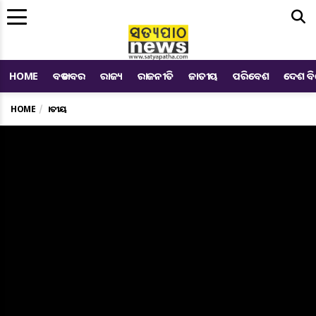
Me
HOME
ବଡ ଖବର
ରାଜ୍ୟ
ରାଜନୀତି
ଜାତୀୟ
ପରିବେଶ
ଦେଶ ବ
HOME
ଜାତୀୟ