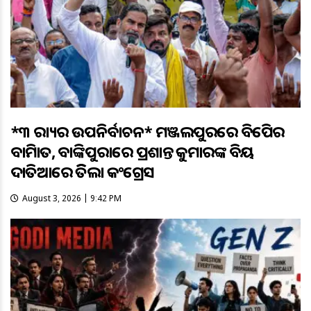
*୩ ରାଜ୍ୟର ଉପନିର୍ବାଚନ* ମଞ୍ଜଲପୁରରେ ବିଜେପିର
ବାଜିମାତ, ବାଙ୍କିପୁରାରେ ପ୍ରଶାନ୍ତ କୁମାରଙ୍କ ବିଜୟ
ଦାତିଆରେ ଜିତିଲା କଂଗ୍ରେସ
August 3, 2026 | 9:42 PM