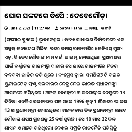
ଘୋର ସଙ୍କଟରେ ବିଜେପି : ଦେବେଗୌଡ଼ା
June 2, 2021 | 11:27 AM
Satya Patha
ଜାତୀୟ
ରାଜନୀତି
(ସତ୍ୟପାଠ ବ୍ୟୁରୋ) ଭୁବନେଶ୍ୱର : ୧୯୯୬ ସାଧାରଣ ନିର୍ବାଚନରେ ଏକ
ଅସ୍ପଷ୍ଟ ଜନାଦେଶ ମିଳିବା ପରେ ଜାତୀୟ ରାଜନୀତିରେ ଜେଡିଏସ୍ ମୁଖ୍ୟ
ଏଚ୍. ଡି ଦେବଗୌଡାଙ୍କ ନାମ ଚର୍ଚ୍ଚା ଆରମ୍ଭ ହୋଇଥିଲା। ପ୍ରଥମ ଥର
ପାଇଁ କର୍ଣ୍ଣାଟକ ରାଜନୀତିରୁ ବାହାରି ସେ ଜାତୀୟ ରାଜନୀତିରେ ନିଜର
ଦବଦବା ଜାହିର କରି ଥିଲେ । କଂଗ୍ରେସ ଦ୍ୱାରା ସମର୍ଥିତ 13 ଟି ଦଳର
ୟୁନାଇଟେଡ୍ ଫ୍ରଣ୍ଟ ସରକାରର ନେତୃତ୍ୱ ନେଇ ଭାରତର ପ୍ରଧାନମନ୍ତ୍ରୀ
ଆସନରେ ବସିଥିଲେ । ଅଟଳ ବେହେରୀ ବାଜପେୟୀଙ୍କ ନେତୃତ୍ୱରେ 13
ଦିନିଆ ଏନଡିଏ ସରକାରର ପତନ ପରେ 1996 ଜୁନ୍ 1 ତାରିଖରେ ଭାରତର
13 ତମ ପ୍ରଧାନମନ୍ତ୍ରୀ ହୋଇଥିଲେ। ମଙ୍ଗଳବାର ଦିନ ପ୍ରଧାନମନ୍ତ୍ରୀ ଭାବେ
ଗୌଡାଙ୍କ ଶପଥ ଗ୍ରହଣକୁ 25 ବର୍ଷ ପୁରିଛି । ସେ 10 ମାସ 22 ଦିନ
ଶାସନ କ୍ଷମତାରେ ରହିଥିଲେ। ଦେଶର ସମ୍ପ୍ରତିକ ରାଜନୈତିକ ପରିସ୍ଥିତିକୁ