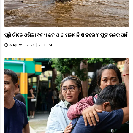
ପୁଣି ଗାଁରେ ପଶିଲା ବନ୍ୟା ଜଳ ଘାଇ ମରାମତି ସ୍ଥାନରେ ୩ ଫୁଟ ଉଚ୍ଚର ପାଣି
August 8, 2026 | 2:00 PM