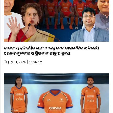
ଭାରତୀୟ ହକି ଜର୍ସିର ରଙ୍ଗ ବଦଳକୁ ନେଇ ରାଜନୈତିକ ଝଡ଼: ବିଜେପି
ସରକାରଙ୍କୁ ନବୀନ ଓ ପ୍ରିୟଙ୍କାଙ୍କ ତୀବ୍ର ଆକ୍ରମଣ
July 31, 2026 | 11:56 AM