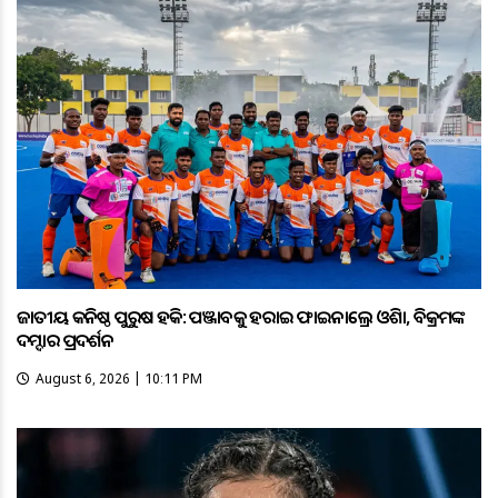
ଜାତୀୟ କନିଷ୍ଠ ପୁରୁଷ ହକି: ପଞ୍ଜାବକୁ ହରାଇ ଫାଇନାଲ୍ରେ ଓଡ଼ିଶା, ବିକ୍ରମଙ୍କ
ଦମ୍ଦାର ପ୍ରଦର୍ଶନ
August 6, 2026 | 10:11 PM