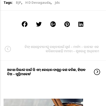
Tags:
BJP
,
H D Devagauda
,
Jds
ଚିଫ୍ ସେକ୍ରେଟାରୀଙ୍କୁ ରଖିବାପାଇଁ ସ୍ବର୍ଗ – ମର୍ତ୍ତ୍ୟ – ପାତାଳ ଏକ
କରିଦେଇଛନ୍ତି ମମତା – ଶୁଭେନ୍ଦୁ ଅଧିକାରୀ
ଅନାଥ ପିଲାଙ୍କ ପାଇଁ ପି ଏମ୍ କେୟାର ଫଣ୍ଡରୁ କଣ କରିଛ, ହିସାବ
ଦିଅ – ସୁପ୍ରିମକୋର୍ଟ