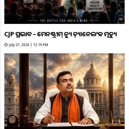
CJP ପ୍ରଭାବ – ମେନଷ୍ଟ୍ରୀମ୍ ନ୍ୟୁଜ୍ ଚ୍ୟାନେଲଂକ ମୃତ୍ୟୁ
July 27, 2026 | 12:19 PM