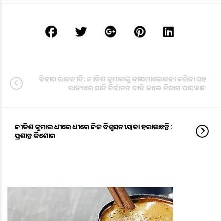
ବିହାର ରାଜନୀତି; ନୀତିଶ କୁମାରଙ୍କୁ କଡା ସମାଲୋଚନା କରିବା ସହ
ରାଜ୍ୟରେ ସାନି ନିର୍ବାଚନ ଦାବି କଲେ ଚିରାଗ ପାସୱାନ
ନୀତିଶ କୁମାର ଧୀରେ ଧୀରେ ନିଜ ବିଶ୍ୱସନୀୟତା ହରାଉଛନ୍ତି :
ପ୍ରଶାନ୍ତ କିଶୋର