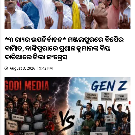
*୩ ରାଜ୍ୟର ଉପନିର୍ବାଚନ* ମଞ୍ଜଲପୁରରେ ବିଜେପିର
ବାଜିମାତ, ବାଙ୍କିପୁରାରେ ପ୍ରଶାନ୍ତ କୁମାରଙ୍କ ବିଜୟ
ଦାତିଆରେ ଜିତିଲା କଂଗ୍ରେସ
August 3, 2026 | 9:42 PM