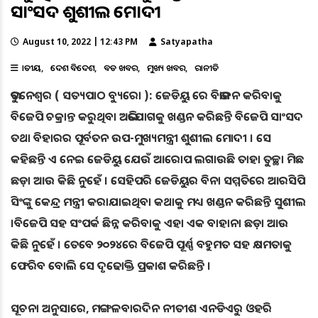
ସାଂସଦ ଶୁଶୀଲ ମୋଦୀ
August 10, 2022 | 12:43 PM
Satyapatha
ଜାତୀୟ
ଦେଶ ବିଦେଶ
ବଡ ଖବର
ମୁଖ୍ୟ ଖବର
ରାଜନୀତି
ଭୁବନେଶ୍ୱର ( ସତ୍ୟପାଠ ବ୍ୟୁରୋ ): ଜେଡିୟୁ ରେ ବିଭାଜନ କରିବାକୁ
ବିଜେପି ଚକ୍ରାନ୍ତ କରୁଥିବା ଅଭିଯୋଗକୁ ଖଣ୍ଡନ କରିଛନ୍ତି ବିଜେପି ସାଂସଦ
ତଥା ବିହାରର ପୂର୍ବତନ ଉପ-ମୁଖ୍ୟମନ୍ତ୍ରୀ ଶୁଶୀଲ ମୋଦୀ । ସେ
କହିଛନ୍ତି ଏ ନେଇ ଜେଡିୟୁ ଯେଉଁ ଆରୋପ ଲଗାଉଛି ତାହା ତୁଚ୍ଛା ମିଛ
ଛଡ଼ା ଆଉ କିଛି ନୁହେଁ । ସେହିପରି ଜେଡିୟୁର ବିନା ସମ୍ମତିରେ ଆରସିପି
ସିଂଙ୍କୁ କେନ୍ଦ୍ର ମନ୍ତ୍ରୀ କରାଯାଇଥିବା କଥାକୁ ମଧ୍ୟ ଖଣ୍ଡନ କରିଛନ୍ତି ସୁଶୀଲ
।ବିଜେପି ସହ ସଂପର୍କ ଛିନ୍ନ କରିବାକୁ ଏହା ଏକ ବାହାନା ଛଡ଼ା ଆଉ
କିଛି ନୁହେଁ । ତେବେ ୨୦୨୪ରେ ବିଜେପି ପୂର୍ଣ୍ଣ ବହୁମତ ସହ କ୍ଷମତାକୁ
ଫେରିବ ବୋଲି ସେ ଦୃଢୋକ୍ତି ପ୍ରକାଶ କରିଛନ୍ତି ।
ସୂଚନା ଅନୁସାରେ, ମଙ୍ଗଳବାରଦିନ ନୀତୀଶ ଏନଡିଏରୁ ଓହରି