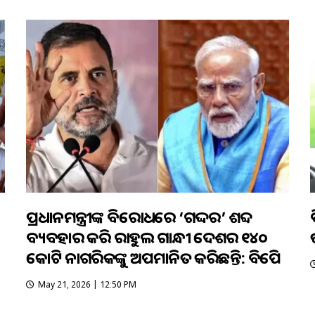
ପ୍ରଧାନମନ୍ତ୍ରୀଙ୍କ ବିରୋଧରେ ‘ଗଦ୍ଦର’ ଶବ୍ଦ
ବ୍ୟବହାର କରି ରାହୁଲ ଗାନ୍ଧୀ ଦେଶର ୧୪୦
କୋଟି ନାଗରିକଙ୍କୁ ଅପମାନିତ କରିଛନ୍ତି: ବିଜେପି
May 21, 2026 | 12:50 PM