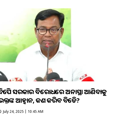
ବିଜେପି ସରକାର ବିରୋଧରେ ଅନାସ୍ଥା ଆଣିବାକୁ
ଭକ୍ତଙ୍କ ଆହ୍ୱାନ, କଣ କରିବ ବିଜେଡି?
July 24, 2025 | 10:45 AM