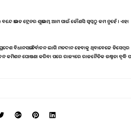
ବନ୍ଦେ ଭାରତ ଟ୍ରେନର ଶୁଭାରମ୍ଭ ଆମ ପାଇଁ କୌଣସି ସ୍ବପ୍ନଠୁ କମ ନୁହେଁ । ଏହା
୍ରଦେଶ ବିଧାନସଭା ନିର୍ବାଚନ ଲାଗି ମତଦାନ ହେବାକୁ ଥିବାବେଳେ ଡିସେମ୍ବର
 କମିଶନ ଘୋଷଣା କରିବା ପରେ ରାଜ୍ୟରେ ରାଜନୈତିକ ଉଷ୍ମତା ବୃଦ୍ଧି ପା