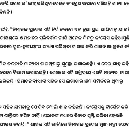
ିଜେପି ସରକାର’ ଲଞ୍ଚ୍‌ କରିଥିବାବେଳେ କଂଗ୍ରେସ ଉପରେ ବର୍ଷିଛନ୍ତି ଶାହା। 
ଛନ୍ତି ।
ନ୍ତି, “ହିମାଚଳ ପ୍ରଦେଶ ଏହି ନିର୍ବାଚନରେ ଏକ ନୂଆ ପ୍ରଥା ଆଣିବାକୁ ଯାଉଛ
୍ତରାଖଣ୍ଡରେ କ୍ଷମତାରେ ପରିବର୍ତ୍ତନ ଲାଗି ଅନେକ ଦିନରୁ କଂଗ୍ରେସ କହିଆସୁଛି
ସରକାର ଦୁଇ-ତୃତୀୟାଂଶ ସଂଖ୍ୟା ଗରିଷ୍ଠତା ହାସଲ କରି ଶାସନ ଭାର ଗ୍ରହଣ କର
ତ ଜନଜାତି ମାନ୍ୟତା ପାଇଥିବାରୁ ଶୁଭେଚ୍ଛା ଜଣାଇଛନ୍ତି । ଏ ନେଇ ଶାହ କହିଛନ
ଷ ଉପରେ ବିରାମ ଲଗାଇଛନ୍ତି । ଶେଷରେ ଏହି ସମ୍ପ୍ରଦାୟ ଏସଟି ମାନ୍ୟତା ହା
ଗମ କରିଛନ୍ତି । ହିମାଚଳବାସୀଙ୍କ ସହିତ ସେ ଲଗାତାର ଭାବେ ସମ୍ପର୍କରେ ଥିବାରୁ
ିତ କ୍ଷମତାକୁ ଫେରିବ ବୋଲି ଶାହ କହିଛନ୍ତି । କଂଗ୍ରେସକୁ ଟାର୍ଗେଟ କରି
ବିନା ଶାନ୍ତିରେ ବସିବ ନାହିଁ । ଲୋକଙ୍କ ମଧ୍ୟରେ ବିବାଦ ସୃଷ୍ଟି କରିବା ହେଉଛି
 ଫୋକସ କରନ୍ତି ।” ଶାହଙ୍କ ଏହି ରାଲିରେ ହିମାଚଳ ପ୍ରଦେଶ ମୁଖ୍ୟମନ୍ତ୍ରୀ ଜୟ