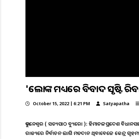
'ଲୋକଙ୍କ ମଧ୍ୟରେ ବିବାଦ ସୃଷ୍ଟି କରିବ
October 15, 2022 | 6:21 PM
Satyapatha
ଭୁବନେଶ୍ୱର ( ସତ୍ୟପାଠ ବ୍ୟୁରୋ ): ହିମାଚଳପ୍ରଦେଶ ବିଧାନସଭା ନ
ରାଜ୍ୟରେ ନିର୍ବାଚନ ଲାଗି ମତଦାନ ଥିବାବେଳେ କେନ୍ଦ୍ର ଗୃହମ