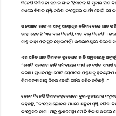
ବିଜେପି ନିର୍ବାଚନୀ ପ୍ରଚାର ଗୀତ ‘ହିମାଚଳ କି ପୁକାର ଫିର ବ
ମଧ୍ୟରେ ବିବାଦ ସୃଷ୍ଟି କରିବା କଂଗ୍ରେସର କାର୍ଯ୍ୟ ବୋଲି ସେ କହି
ଜନସଭାରେ ରାଜ୍ୟବାସୀଙ୍କୁ ସମ୍ବୋଧିତ କରିବାବେଳେ ଶାହ କହିଛ
ତାହା ହେଉଛି ‘ଏକ ବାର ବିଜେପି, ବାର୍‌ ବାର୍‌ ବିଜେପି’ । ଉତ
ମାତ୍ର ତାହା ଫଳପ୍ରଦ ହୋଇନାହିଁ । ଉତ୍ତରାଖଣ୍ଡରେ ବିଜେପି 
ଏହାସହିତ ଶାହ ହିମାଚଳ ପ୍ରଦେଶର ହାତି ସମ୍ପ୍ରଦାୟକୁ ଅନୁସୂଚି
“ମୋଦି ସରକାର ହାତି ସମ୍ପ୍ରଦାୟର ଦୀର୍ଘ ୫୫ ବର୍ଷର ସଂଘର୍
କରିଛି । ପ୍ରଧାନମନ୍ତ୍ରୀ ମୋଦି ସେମାନଙ୍କ ଯନ୍ତ୍ରଣାକୁ ହୃଦୟଙ୍
ହିମାଚଳବାସୀଙ୍କୁ ନିଜର ବୋଲି ଗର୍ବର ସହିତ କହିଛନ୍ତି ।”
ତେବେ ବିଜେପି ହିମାଚଳପ୍ରଦେଶରେ ଦୁଇ-ତୃତୀୟାଂଶ ବହୁମତ ସହ
କହିଛନ୍ତି, “କଂଗ୍ରେସ ଲୋକଙ୍କ ମଧ୍ୟରେ ଶତ୍ରୁତା ସୃଷ୍ଟି କରିବା 
କଂଗ୍ରେସର କାମ । ମାତ୍ର ପ୍ରଧାନମନ୍ତ୍ରୀ ମୋଦି ବିକାଶ ଉପରେ