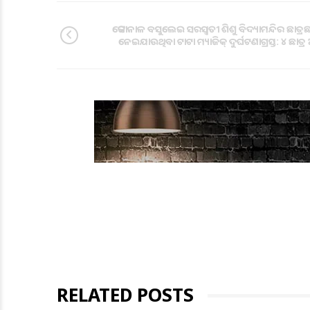
ଢେଙ୍କାନାଳ ବସୁଲେଇ ସରସ୍ୱତୀ ଶିଶୁ ବିଦ୍ୟାମନ୍ଦିର ଛାତ୍ରଛାତ୍
ନେଇଯାଉଥିବା ଟାଟା ମ୍ୟାଜିକ୍ ଦୁର୍ଘଟଣାଗ୍ରସ୍ତ: ୪ ଛାତ
RELATED POSTS