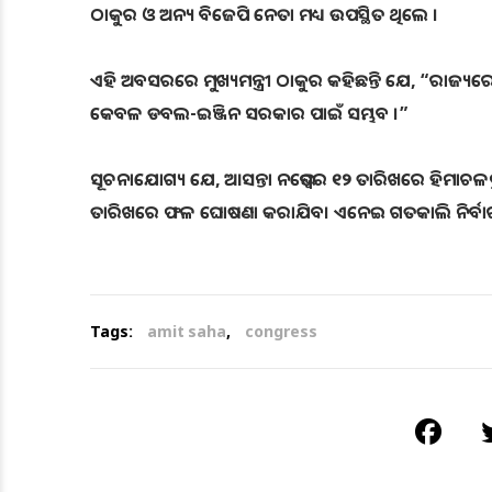
ଠାକୁର ଓ ଅନ୍ୟ ବିଜେପି ନେତା ମଧ୍ୟ ଉପସ୍ଥିତ ଥିଲେ ।
ଏହି ଅବସରରେ ମୁଖ୍ୟମନ୍ତ୍ରୀ ଠାକୁର କହିଛନ୍ତି ଯେ, “ରାଜ୍ୟରେ 
କେବଳ ଡବଲ-ଇଞ୍ଜିନ ସରକାର ପାଇଁ ସମ୍ଭବ ।”
ସୂଚନାଯୋଗ୍ୟ ଯେ, ଆସନ୍ତା ନଭେମ୍ବର ୧୨ ତାରିଖରେ ହିମାଚଳପ
ତାରିଖରେ ଫଳ ଘୋଷଣା କରାଯିବ। ଏନେଇ ଗତକାଲି ନିର୍ବାଚନ
Tags:
amit saha
,
congress