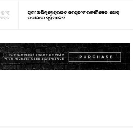
ରୀଙ୍କୁ
ସ୍ବାମୀ ଅଭିମୁକ୍ତେଶ୍ୱରାନନ୍ଦ ସରସ୍ବତୀଙ୍କ ରାଜାଭିଷେକ: ରୋକ୍
୍ର ଆହତ
ଲଗାଇଲେ ସୁପ୍ରିମକୋର୍ଟ