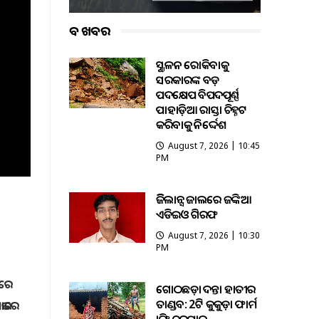
ବଡ ଖବର
ଭୂସ୍ଖଳନ ରୋକିବାକୁ
ସରକାରଙ୍କ ବଡ଼
ପଦକ୍ଷେପ ବିପଦପୂର୍ଣ୍ଣ
ପାହାଡ଼ିଆ ରାସ୍ତା ଚିହ୍ନଟ
କରିବାକୁ ନିର୍ଦ୍ଦେଶ
August 7, 2026 | 10:45
PM
ଭିଜିଲାନ୍ସ ଜାଲରେ ଜଙ୍କିଆ
ଏଡିଇଓ ଗିରଫ
August 7, 2026 | 10:30
PM
ଖରେ
ଗୋଠଛଡ଼ା ଦନ୍ତା ହାତୀର
ତାଣ୍ଡବ: 2ଟି କୁକୁଡ଼ା ଫାର୍ମ
ଭାରେ