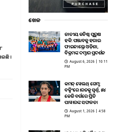
ଖେଳ
ଜାତୀୟ କନିଷ୍ଠ ପୁରୁଷ
ହକି: ପଞ୍ଜାବକୁ ହରାଇ
ଫାଇନାଲ୍ରେ ଓଡ଼ିଶା,
 ୮
ବିକ୍ରମଙ୍କ ଦମ୍ଦାର ପ୍ରଦର୍ଶନ
ଇଛି ।
August 6, 2026 | 10:11
PM
କମନ୍ ୱେଲଥ୍ ଗେମ୍ସ:
ବକ୍ସିଂରେ ଭାରତକୁ ସ୍ବର୍ଣ୍ଣ, ୫୪
କେଜି ବର୍ଗରେ ପ୍ରିତି
ପାୱାରଙ୍କ ସଫଳତା
August 1, 2026 | 4:58
PM