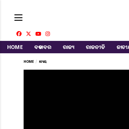
HOME
ବଡ ଖବର
ରାଜ୍ୟ
ରାଜନୀତି
ଜାତ
HOME
ଜାତୀୟ