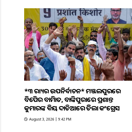
*୩ ରାଜ୍ୟର ଉପନିର୍ବାଚନ* ମଞ୍ଜଲପୁରରେ
ବିଜେପିର ବାଜିମାତ, ବାଙ୍କିପୁରାରେ ପ୍ରଶାନ୍ତ
କୁମାରଙ୍କ ବିଜୟ ଦାତିଆରେ ଜିତିଲା କଂଗ୍ରେସ
August 3, 2026 | 9:42 PM