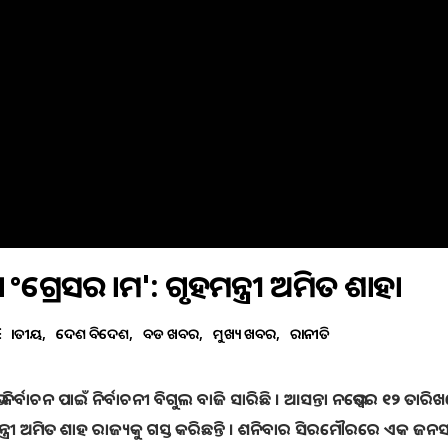
ା କଂଗ୍ରେସର କାମ': ଗୃହମନ୍ତ୍ରୀ ଅମିତ ଶାହା
ଜାତୀୟ
ଦେଶ ବିଦେଶ
ବଡ ଖବର
ମୁଖ୍ୟ ଖବର
ରାଜନୀତି
ିର୍ବାଚନ ପାଇଁ ନିର୍ବାଚନୀ ବିଗୁଲ ବାଜି ସାରିଛି । ଆସନ୍ତା ନଭେମ୍ବର ୧୨ ତାରି
ନ୍ତ୍ରୀ ଅମିତ ଶାହ ରାଜ୍ୟକୁ ଗସ୍ତ କରିଛନ୍ତି । ଶନିବାର ସିରମୌରରେ ଏକ ଜନସ