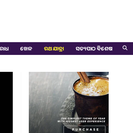
ରାଧ
ଖେଳ
ରଥ ଯାତ୍ରା
ସତ୍ୟପାଠ ବିଶେଷ