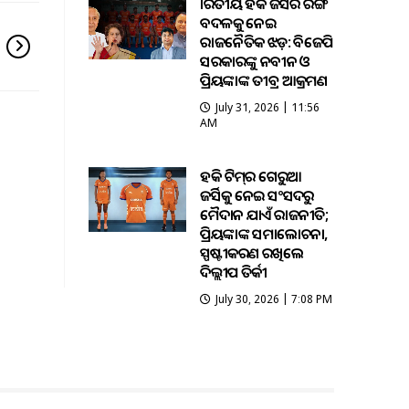
ଭାରତୀୟ ହକି ଜର୍ସିର ରଙ୍ଗ
ବଦଳକୁ ନେଇ
ରାଜନୈତିକ ଝଡ଼: ବିଜେପି
ସରକାରଙ୍କୁ ନବୀନ ଓ
ପ୍ରିୟଙ୍କାଙ୍କ ତୀବ୍ର ଆକ୍ରମଣ
July 31, 2026 | 11:56
AM
ହକି ଟିମ୍‌ର ଗେରୁଆ
ଜର୍ସିକୁ ନେଇ ସଂସଦରୁ
ମୈଦାନ ଯାଏଁ ରାଜନୀତି;
ପ୍ରିୟଙ୍କାଙ୍କ ସମାଲୋଚନା,
ସ୍ପଷ୍ଟୀକରଣ ରଖିଲେ
ଦିଲ୍ଲୀପ ତିର୍କୀ
July 30, 2026 | 7:08 PM