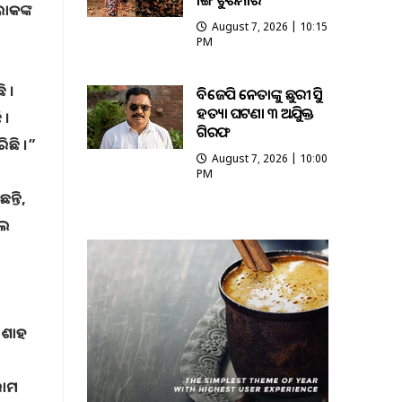
ଭାଙ୍ଗି ଚୁରମାର
ଲୋକଙ୍କ
August 7, 2026 | 10:15
PM
ି ।
ବିଜେପି ନେତାଙ୍କୁ ଛୁରୀ ଭୁସି
ହତ୍ୟା ଘଟଣା ୩ ଅଭିଯୁକ୍ତ
 ।
ଗିରଫ
ିଛି ।”
August 7, 2026 | 10:00
PM
୍ତି,
ସଲ
 ଶାହ
ରାମ