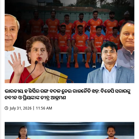
ଭାରତୀୟ ହକି ଜର୍ସିର ରଙ୍ଗ ବଦଳକୁ ନେଇ ରାଜନୈତିକ ଝଡ଼: ବିଜେପି ସରକାରଙ୍କୁ
ନବୀନ ଓ ପ୍ରିୟଙ୍କାଙ୍କ ତୀବ୍ର ଆକ୍ରମଣ
July 31, 2026 | 11:56 AM