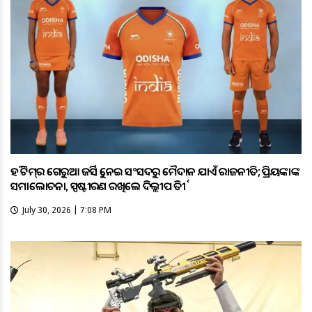
ହକି ଟିମ୍‌ର ଗେରୁଆ ଜର୍ସିକୁ ନେଇ ସଂସଦରୁ ମୈଦାନ ଯାଏଁ ରାଜନୀତି; ପ୍ରିୟଙ୍କାଙ୍କ
ସମାଲୋଚନା, ସ୍ପଷ୍ଟୀକରଣ ରଖିଲେ ଦିଲ୍ଲୀପ ତିର୍କୀ
July 30, 2026 | 7:08 PM