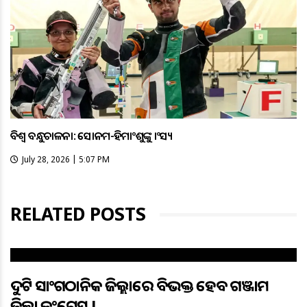
ବିଶ୍ବ ବନ୍ଧୁକଚାଳନା: ସୋନମ-ହିମାଂଶୁଙ୍କୁ କାଂସ୍ୟ
July 28, 2026 | 5:07 PM
RELATED POSTS
ଦୁଇଟି ସାଂଗଠାନିକ ଜିଲ୍ଲାରେ ବିଭକ୍ତ ହେବ ଗଞ୍ଜାମ
ଜିଲ୍ଲା କଂଗ୍ରେସ !