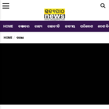
Me
HOME
ବଡ ଖବର
ରାଜ୍ୟ
ରାଜନୀତି
ଜାତୀୟ
ପରିବେଶ
ଦେଶ ବ
HOME
ଅପରାଧ