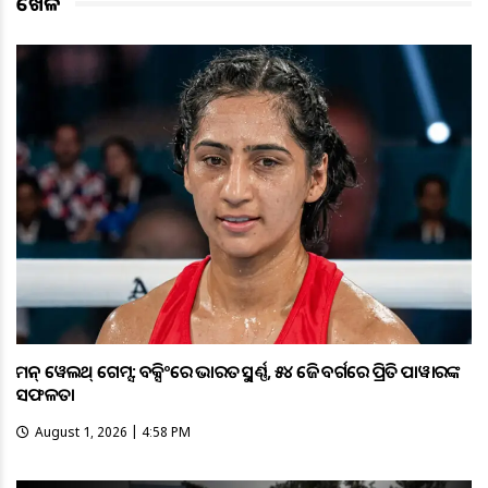
ଖେଳ
କମନ୍ ୱେଲଥ୍ ଗେମ୍ସ: ବକ୍ସିଂରେ ଭାରତକୁ ସ୍ବର୍ଣ୍ଣ, ୫୪ କେଜି ବର୍ଗରେ ପ୍ରିତି ପାୱାରଙ୍କ
ସଫଳତା
August 1, 2026 | 4:58 PM