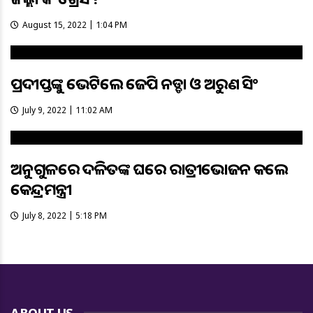
August 15, 2022 | 1:04 PM
ପ୍ରଦୀପ୍ତଙ୍କୁ ଭେଟିଲେ ଜେପି ନଡ୍ଡା ଓ ଅରୁଣ ସିଂ
July 9, 2022 | 11:02 AM
ଅନୁଗୁଳରେ ଦଳିତଙ୍କ ଘରେ ରାତ୍ରୀଭୋଜନ କଲେ
କେନ୍ଦ୍ରମନ୍ତ୍ରୀ
July 8, 2022 | 5:18 PM