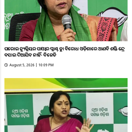
ଘରୋଇ ନ୍ୟୁକ୍ଲିୟର ପାଓ୍ବାର ପ୍ଲାଣ୍ଟକୁ କଡ଼ା ବିରୋଧ ଓଡ଼ିଶାରେ ଆଣବିକ ଶକ୍ତି କେନ୍ଦ୍ର
ବସାଇ ଦିଆଯିବ ନାହିଁ- ବିଜେଡି
August 5, 2026 | 10:09 PM