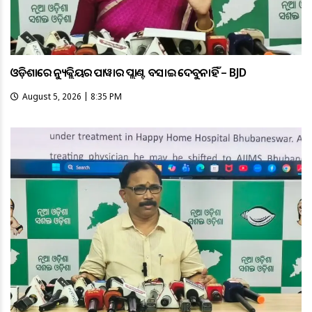
ଓଡ଼ିଶାରେ ନ୍ୟୁକ୍ଲିୟର ପାୱାର ପ୍ଲାଣ୍ଟ ବସାଇ ଦେବୁନାହିଁ – BJD
August 5, 2026 | 8:35 PM