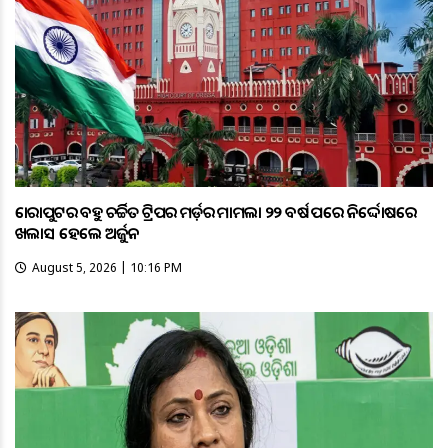
କୋରାପୁଟର ବହୁ ଚର୍ଚ୍ଚିତ ଟ୍ରିପର ମର୍ଡ଼ର ମାମଲା ୨୨ ବର୍ଷ ପରେ ନିର୍ଦ୍ଦୋଷରେ
ଖଲାସ ହେଲେ ଅର୍ଜୁନ
August 5, 2026 | 10:16 PM