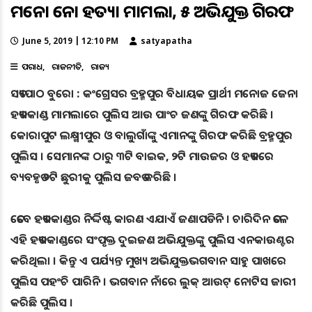
ମନୋଜ ଜେନା ହତ୍ୟା ମାମଲା, ୫ ଅଭିଯୁକ୍ତ ଗିରଫ
June 5, 2019 | 12:10 PM
satyapatha
ଅପରାଧ
ରାଜନୀତି
ରାଜ୍ୟ
ସତ୍ୟପାଠ ବୁରୋ : କଂଗ୍ରେସର ବ୍ରହ୍ମପୁର ବିଧାୟକ ପ୍ରାର୍ଥୀ ମନୋଜ ଜେନା
ହତ୍ୟାକାଣ୍ଡ ମାମଲାରେ ପୁଲିସ ଆଉ ପାଂଚ ଜଣଙ୍କୁ ଗିରଫ କରିଛି ।
କୋରାପୁଟ ଲକ୍ଷ୍ମୀପୁର ଓ ବାଲୁଗାଁଙ୍କୁ ଏମାନଙ୍କୁ ଗିରଫ କରିଛି ବ୍ରହ୍ମପୁର
ପୁଲିସ । ସେମାନଙ୍କ ଠାରୁ ୩ଟି ବାଇକ, ୨ଟି ମାଉଜର ଓ ହତ୍ୟାରେ
ବ୍ୟବହୃତ ୨ଟି ଛୁରୀକୁ ପୁଲିସ ଜବତ କରିଛି ।
ତେବେ ହତ୍ୟାକାଣ୍ଡର ନିର୍ଦ୍ଦିଷ୍ଟ କାରଣ ଏଯାଏଁ ଜଣାପଡିନି । ଚାରିଦିନ ତଳେ
ଏହି ହତ୍ୟାକାଣ୍ଡରେ ସଂପୃକ୍ତ ଦୁଇଜଣ ଅଭିଯୁକ୍ତଙ୍କୁ ପୁଲିସ ଏନକାଉଣ୍ଟର
କରିଥିଲା । କିନ୍ତୁ ଏ ପର୍ଯ୍ୟନ୍ତ ମୁଖ୍ୟ ଅଭିଯୁକ୍ତଭଗବାନ ସାହୁ ପାଖରେ
ପୁଲିସ ପହଂଚି ପାରିନି । ଭଗବାନ ନାଁରେ ଲୁକ୍ ଆଉଟ୍ ନୋଟିସ ଜାରୀ
କରିଛି ପୁଲିସ ।