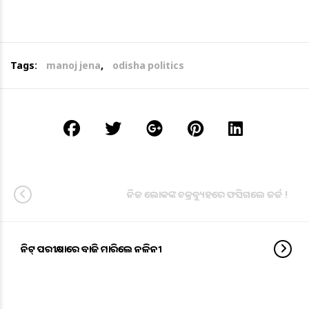
Tags:
manoj jena
,
odisha politics
ନିଜ ଲୋକଙ୍କ ଚକ୍ରବ୍ୟୁହରେ ଫସିଗଲେ ଜର୍ଜ !
ନିଟ୍ ପରୀକ୍ଷାରେ ବାଜି ମାରିଲେ ନଳିନୀ