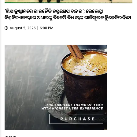
‘ଶିକ୍ଷାନୁଷ୍ଠାନରେ ରାଜନୈତିକ ହସ୍ତକ୍ଷେପ ବନ୍ଦ କର’; ରେଭେନ୍ସା
ବିଶ୍ୱବିଦ୍ୟାଳୟରେ ଅଧ୍ୟାପକଙ୍କୁ ବିଜେପି ବିଧାୟକଙ୍କ ଗାଳିଗୁଲଜକୁ ବିଜେଡିର ନିନ୍ଦା
August 5, 2026 | 6:08 PM