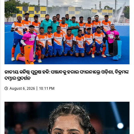
ଜାତୀୟ କନିଷ୍ଠ ପୁରୁଷ ହକି: ପଞ୍ଜାବକୁ ହରାଇ ଫାଇନାଲ୍ରେ ଓଡ଼ିଶା, ବିକ୍ରମଙ୍କ
ଦମ୍ଦାର ପ୍ରଦର୍ଶନ
August 6, 2026 | 10:11 PM