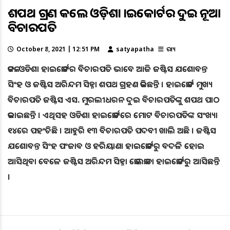
ଶପଥ ଗ୍ରହଣ କଲେ ଓଡ଼ିଶା ହାଇକୋର୍ଟର ଦୁଇ ନୂଆ
ବିଚାରପତି
October 8, 2021 | 12:51 PM
satyapatha
ରାଜ୍ୟ
କଟକ: ଓଡିଶା ହାଇକୋର୍ଟର ବିଚାରପତି ଭାବେ ଆଜି ଜଷ୍ଟିସ ଯଶୋବନ୍ତ
ସିଂହ ଓ ଜଷ୍ଟିସ ଅରିନ୍ଦମ ସିହ୍ନା ଶପଥ ଗ୍ରହଣ କରିଛନ୍ତି । ହାଇକୋର୍ଟ ମୁଖ୍ୟ
ବିଚାରପତି ଜଷ୍ଟିସ ଏସ. ମୁରଲୀଧରନ ଦୁଇ ବିଚାରପତିଙ୍କୁ ଶପଥ ପାଠ
କରାଇଛନ୍ତି । ଏଥିସହ ଓଡିଶା ହାଇକୋର୍ଟରେ ମୋଟ ବିଚାରପତିଙ୍କ ସଂଖ୍ୟା
୧୪ରେ ପହଂଚିଛି । ଆହୁରି ୧୩ ବିଚାରପତି ପଦବୀ ଖାଲି ଅଛି । ଜଷ୍ଟିସ
ଯଶୋବନ୍ତ ସିଂହ ପଂଜାବ ଓ ହରିୟାଣା ହାଇକୋର୍ଟରୁ ବଦଳି ହୋଇ
ଆସିଥିବା ବେଳେ ଜଷ୍ଟିସ ଅରିନ୍ଦମ ସିହ୍ନା କୋଲକାତା ହାଇକୋର୍ଟରୁ ଆସିଛନ୍ତି
।