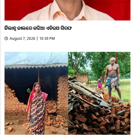
ଭିଜିଲାନ୍ସ ଜାଲରେ ଜଙ୍କିଆ ଏଡିଇଓ ଗିରଫ
August 7, 2026 | 10:30 PM