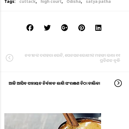
Tags:
cuttack
,
high court
,
Odisha
,
satya patha
ନବୀନଙ୍କ ଦଶହରା ଭେଟି, ପେନସନଭୋଗୀଙ୍କ ମହଙ୍ଗା ଭତ୍ତା ୧୧
ପ୍ରତିଶତ ବୃଦ୍ଧି
ଆଜି ଆସିବ ପଞ୍ଚାୟତ ନିର୍ବାଚନ ଲାଗି ସଂରକ୍ଷଣ ଚିଠା ତାଲିକା