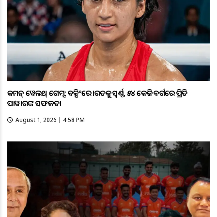
କମନ୍ ୱେଲଥ୍ ଗେମ୍ସ: ବକ୍ସିଂରେ ଭାରତକୁ ସ୍ବର୍ଣ୍ଣ, ୫୪ କେଜି ବର୍ଗରେ ପ୍ରିତି
ପାୱାରଙ୍କ ସଫଳତା
August 1, 2026 | 4:58 PM