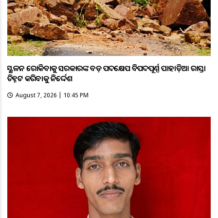
ଭୂସ୍ଖଳନ ରୋକିବାକୁ ସରକାରଙ୍କ ବଡ଼ ପଦକ୍ଷେପ ବିପଦପୂର୍ଣ୍ଣ ପାହାଡ଼ିଆ ରାସ୍ତା
ଚିହ୍ନଟ କରିବାକୁ ନିର୍ଦ୍ଦେଶ
August 7, 2026 | 10:45 PM