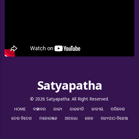
Satyapatha
© 2026 Satyapatha. All Right Reserved.
HOME
ବଡ ଖବର
ରାଜ୍ୟ
ରାଜନୀତି
ଜାତୀୟ
ପରିବେଶ
ଦେଶ ବିଦେଶ
ମନୋରଞ୍ଜନ
ଅପରାଧ
ଖେଳ
ସତ୍ୟପାଠ ବିଶେଷ