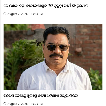
ଗୋଠଛଡ଼ା ଦନ୍ତା ହାତୀର ତାଣ୍ଡବ: 2ଟି କୁକୁଡ଼ା ଫାର୍ମ ଭାଙ୍ଗି ଚୁରମାର
August 7, 2026 | 10:15 PM
ବିଜେପି ନେତାଙ୍କୁ ଛୁରୀ ଭୁସି ହତ୍ୟା ଘଟଣା ୩ ଅଭିଯୁକ୍ତ ଗିରଫ
August 7, 2026 | 10:00 PM