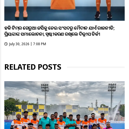
ହକି ଟିମ୍‌ର ଗେରୁଆ ଜର୍ସିକୁ ନେଇ ସଂସଦରୁ ମୈଦାନ ଯାଏଁ ରାଜନୀତି;
ପ୍ରିୟଙ୍କାଙ୍କ ସମାଲୋଚନା, ସ୍ପଷ୍ଟୀକରଣ ରଖିଲେ ଦିଲ୍ଲୀପ ତିର୍କୀ
July 30, 2026 | 7:08 PM
RELATED POSTS