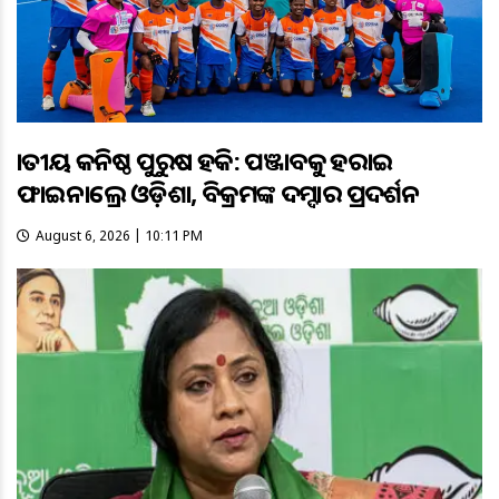
ଜାତୀୟ କନିଷ୍ଠ ପୁରୁଷ ହକି: ପଞ୍ଜାବକୁ ହରାଇ
ଫାଇନାଲ୍ରେ ଓଡ଼ିଶା, ବିକ୍ରମଙ୍କ ଦମ୍ଦାର ପ୍ରଦର୍ଶନ
August 6, 2026 | 10:11 PM