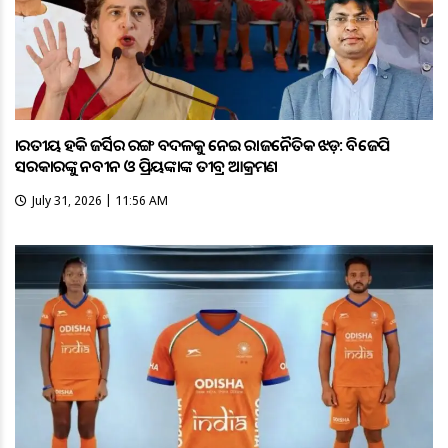
ଭାରତୀୟ ହକି ଜର୍ସିର ରଙ୍ଗ ବଦଳକୁ ନେଇ ରାଜନୈତିକ ଝଡ଼: ବିଜେପି
ସରକାରଙ୍କୁ ନବୀନ ଓ ପ୍ରିୟଙ୍କାଙ୍କ ତୀବ୍ର ଆକ୍ରମଣ
July 31, 2026 | 11:56 AM