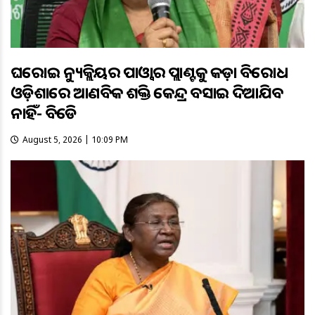
ଘରୋଇ ନ୍ୟୁକ୍ଲିୟର ପାଓ୍ବାର ପ୍ଲାଣ୍ଟକୁ କଡ଼ା ବିରୋଧ
ଓଡ଼ିଶାରେ ଆଣବିକ ଶକ୍ତି କେନ୍ଦ୍ର ବସାଇ ଦିଆଯିବ
ନାହିଁ- ବିଜେଡି
August 5, 2026 | 10:09 PM