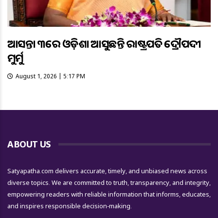
ଆସନ୍ତା ୩ରେ ଓଡ଼ିଶା ଆସୁଛନ୍ତି ରାଷ୍ଟ୍ରପତି ଦ୍ରୌପଦୀ
ମୁର୍ମୁ
August 1, 2026 | 5:17 PM
ABOUT US
Satyapatha.com delivers accurate, timely, and unbiased news across
diverse topics. We are committed to truth, transparency, and integrity,
empowering readers with reliable information that informs, educates,
and inspires responsible decision-making.