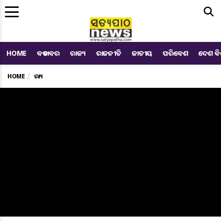
Me
HOME
ବଡ ଖବର
ରାଜ୍ୟ
ରାଜନୀତି
ଜାତୀୟ
ପରିବେଶ
ଦେଶ ବ
HOME
ରାଜ୍ୟ