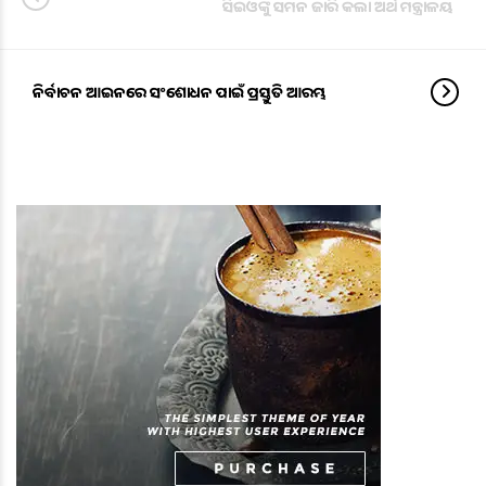
ସିଇଓଙ୍କୁ ସମନ ଜାରି କଲା ଅର୍ଥ ମନ୍ତ୍ରାଳୟ
ନିର୍ବାଚନ ଆଇନରେ ସଂଶୋଧନ ପାଇଁ ପ୍ରସ୍ତୁତି ଆରମ୍ଭ