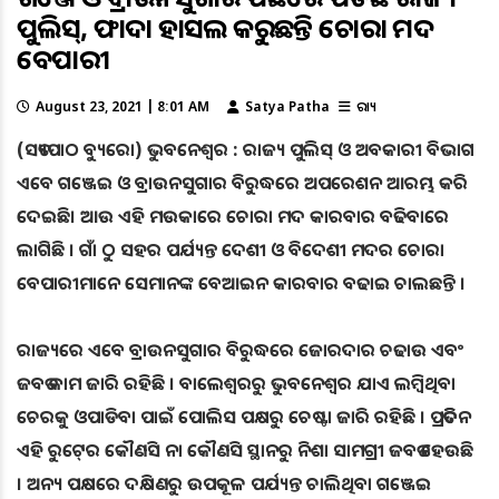
ପୁଲିସ୍‍, ଫାଇଦା ହାସଲ କରୁଛନ୍ତି ଚୋରା ମଦ
ବେପାରୀ
August 23, 2021 | 8:01 AM
Satya Patha
ରାଜ୍ୟ
(ସତ୍ୟପାଠ ବ୍ୟୁରୋ) ଭୁବନେଶ୍ୱର : ରାଜ୍ୟ ପୁଲିସ୍‍ ଓ ଅବକାରୀ ବିଭାଗ
ଏବେ ଗଞ୍ଜେଇ ଓ ବ୍ରାଉନସୁଗାର ବିରୁଦ୍ଧରେ ଅପରେଶନ ଆରମ୍ଭ କରି
ଦେଇଛି। ଆଉ ଏହି ମଉକାରେ ଚୋରା ମଦ କାରବାର ବଢିବାରେ
ଲାଗିଛି । ଗାଁ ଠୁ ସହର ପର୍ଯ୍ୟନ୍ତ ଦେଶୀ ଓ ବିଦେଶୀ ମଦର ଚୋରା
ବେପାରୀମାନେ ସେମାନଙ୍କ ବେଆଇନ କାରବାର ବଢାଇ ଚାଲଛନ୍ତି ।
ରାଜ୍ୟରେ ଏବେ ବ୍ରାଉନସୁଗାର ବିରୁଦ୍ଧରେ ଜୋରଦାର ଚଢାଉ ଏବଂ
ଜବତ କାମ ଜାରି ରହିଛି । ବାଲେଶ୍ୱରରୁ ଭୁବନେଶ୍ୱର ଯାଏ ଲମ୍ବିଥିବା
ଚେରକୁ ଓପାଡିବା ପାଇଁ ପୋଲିସ ପକ୍ଷରୁ ଚେଷ୍ଟା ଜାରି ରହିଛି । ପ୍ରତିଦିନ
ଏହି ରୁଟ୍‍ରେ କୌଣସି ନା କୌଣସି ସ୍ଥାନରୁ ନିଶା ସାମଗ୍ରୀ ଜବତ ହେଉଛି
। ଅନ୍ୟ ପକ୍ଷରେ ଦକ୍ଷିଣରୁ ଉପକୂଳ ପର୍ଯ୍ୟନ୍ତ ଚାଲିଥିବା ଗଞ୍ଜେଇ