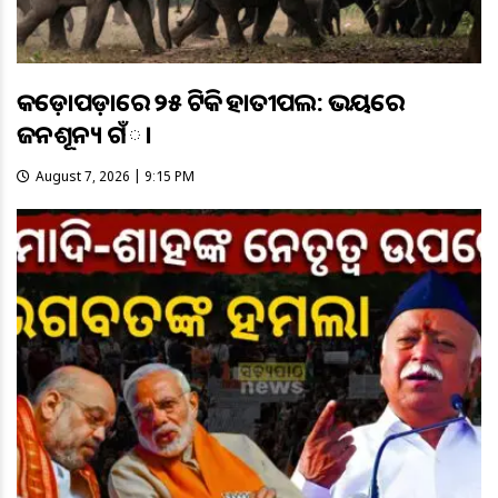
କଡ଼ୋପଡ଼ାରେ ୨୫ ଟିକିଆ ହାତୀପଲ: ଭୟରେ
ଜନଶୂନ୍ୟ ଗଁା
August 7, 2026 | 9:15 PM