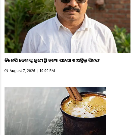
ବିଜେପି ନେତାଙ୍କୁ ଛୁରୀ ଭୁସି ହତ୍ୟା ଘଟଣା ୩ ଅଭିଯୁକ୍ତ ଗିରଫ
August 7, 2026 | 10:00 PM