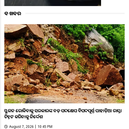
ବଡ ଖବର
ଭୂସ୍ଖଳନ ରୋକିବାକୁ ସରକାରଙ୍କ ବଡ଼ ପଦକ୍ଷେପ ବିପଦପୂର୍ଣ୍ଣ ପାହାଡ଼ିଆ ରାସ୍ତା
ଚିହ୍ନଟ କରିବାକୁ ନିର୍ଦ୍ଦେଶ
August 7, 2026 | 10:45 PM