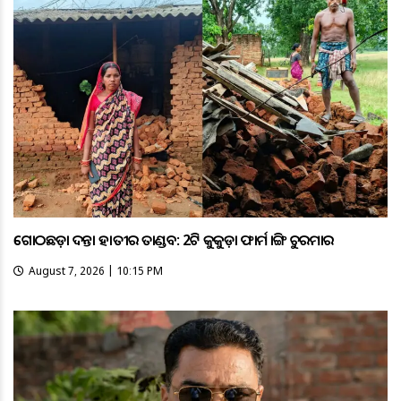
ଗୋଠଛଡ଼ା ଦନ୍ତା ହାତୀର ତାଣ୍ଡବ: 2ଟି କୁକୁଡ଼ା ଫାର୍ମ ଭାଙ୍ଗି ଚୁରମାର
August 7, 2026 | 10:15 PM