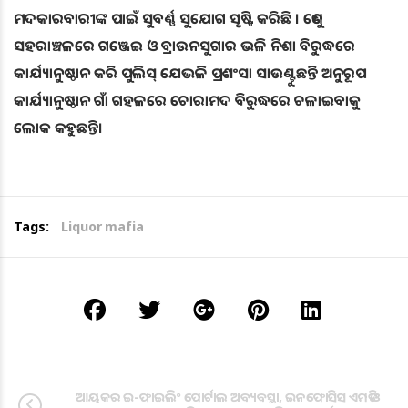
ମଦକାରବାରୀଙ୍କ ପାଇଁ ସୁବର୍ଣ୍ଣ ସୁଯୋଗ ସୃଷ୍ଟି କରିଛି । ତେଣୁ
ସହରାଞ୍ଚଳରେ ଗଞ୍ଜେଇ ଓ ବ୍ରାଉନସୁଗାର ଭଳି ନିଶା ବିରୁଦ୍ଧରେ
କାର୍ଯ୍ୟାନୁଷ୍ଠାନ କରି ପୁଲିସ୍‍ ଯେଭଳି ପ୍ରଶଂସା ସାଉଣ୍ଟୁଛନ୍ତି ଅନୁରୂପ
କାର୍ଯ୍ୟାନୁଷ୍ଠାନ ଗାଁ ଗହଳରେ ଚୋରାମଦ ବିରୁଦ୍ଧରେ ଚଳାଇବାକୁ
ଲୋକ କହୁଛନ୍ତି।
Tags:
Liquor mafia
ଆୟକର ଇ-ଫାଇଲିଂ ପୋର୍ଟାଲ ଅବ୍ୟବସ୍ଥା, ଇନଫୋସିସ ଏମଡି ଓ