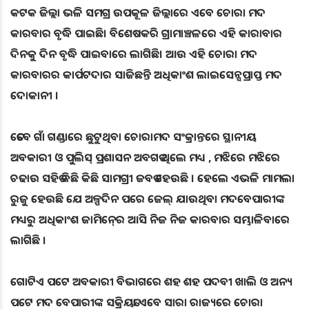
କଟକ ଜିଲ୍ଲା ଭଳି ସମଗ୍ର ଉପକୂଳ ଜିଲ୍ଲାରେ ଏବେ ଚୋରା ମଦ
କାରବାର ବୃଦ୍ଧି ପାଇଛି। ବିଶେଷକରି ଗ୍ରାମାଞ୍ଚଳରେ ଏହି କାରାବାର
ଦିନକୁ ଦିନ ବୃଦ୍ଧି ପାଇବାରେ ଲାଗିଛି। ଆଉ ଏହି ଚୋରା ମଦ
କାରବାରର କାର୍ପଟଦାର ସାଜିଛନ୍ତି ଅଧିକାଂଶ ଲାଇସେନ୍ସପ୍ରାପ୍ତ ମଦ
ଦୋକାନୀ ।
ତେବେ ଗାଁ ଗଣ୍ଡାରେ ଛୁଟୁଥିବା ଚୋରାମଦ ସଂକ୍ରାନ୍ତରେ ସ୍ଥାନୀୟ
ଅବକାରୀ ଓ ପୁଲିସ୍‍ ପ୍ରଶାସନ ଅବଗତ ଥିଲେ ମଧ୍ୟ , ମଝିରେ ମଝିରେ
ଚଢାଉ ସହିତ କିଛି କିଛି ସାମଗ୍ରୀ ଜବତ ହେଉଛି । ହେଲେ ଏଭଳି ମାମଲା
ରୁଜୁ ହେଉଛି ଯେ ଅଳ୍ପଦିନ ପରେ ଜେଲ୍‍ ଯାଉଥିବା ମଦବେପାରୀଙ୍କ
ମଧ୍ୟରୁ ଅଧିକାଂଶ ଜାମିନ୍‍ରେ ଆସି ନିଜ ନିଜ କାରବାର ସମ୍ଭାଳିବାରେ
ଲାଗିଛି ।
ଗୋଟିଏ ପଟେ ଅବକାରୀ ବିଭାଗରେ ଶହ ଶହ ପଦବୀ ଖାଲି ଓ ଅନ୍ୟ
ପଟେ ମଦ ବେପାରୀଙ୍କ ସକ୍ରିୟତା ଏବେ ସାରା ରାଜ୍ୟରେ ଚୋରା