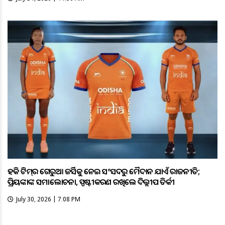
ହକି ଟିମ୍‌ର ଗେରୁଆ ଜର୍ସିକୁ ନେଇ ସଂସଦରୁ ମୈଦାନ ଯାଏଁ ରାଜନୀତି;
ପ୍ରିୟଙ୍କାଙ୍କ ସମାଲୋଚନା, ସ୍ପଷ୍ଟୀକରଣ ରଖିଲେ ଦିଲ୍ଲୀପ ତିର୍କୀ
July 30, 2026 | 7:08 PM