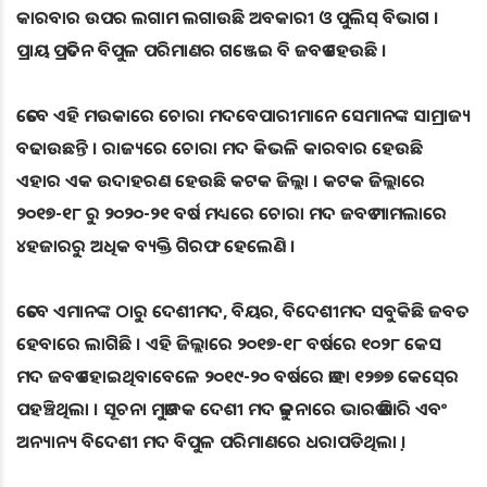
କାରବାର ଉପର ଲଗାମ ଲଗାଉଛି ଅବକାରୀ ଓ ପୁଲିସ୍‍ ବିଭାଗ ।
ପ୍ରାୟ ପ୍ରତଦିନ ବିପୁଳ ପରିମାଣର ଗଞ୍ଜେଇ ବି ଜବତ ହେଉଛି ।
ତେବେ ଏହି ମଉକାରେ ଚୋରା ମଦବେପାରୀମାନେ ସେମାନଙ୍କ ସାମ୍ରାଜ୍ୟ
ବଢାଉଛନ୍ତି । ରାଜ୍ୟରେ ଚୋରା ମଦ କିଭଳି କାରବାର ହେଉଛି
ଏହାର ଏକ ଉଦାହରଣ ହେଉଛି କଟକ ଜିଲ୍ଲା । କଟକ ଜିଲ୍ଲାରେ
୨୦୧୭-୧୮ ରୁ ୨୦୨୦-୨୧ ବର୍ଷ ମଧ୍ୟରେ ଚୋରା ମଦ ଜବତ ମାମଲାରେ
୪ହଜାରରୁ ଅଧିକ ବ୍ୟକ୍ତି ଗିରଫ ହେଲେଣି ।
ତେବେ ଏମାନଙ୍କ ଠାରୁ ଦେଶୀମଦ, ବିୟର, ବିଦେଶୀମଦ ସବୁକିଛି ଜବତ
ହେବାରେ ଲାଗିଛି । ଏହି ଜିଲ୍ଲାରେ ୨୦୧୭-୧୮ ବର୍ଷରେ ୧୦୨୮ କେସ
ମଦ ଜବତ ହୋଇଥିବାବେଳେ ୨୦୧୯-୨୦ ବର୍ଷରେ ତାହା ୧୨୭୭ କେସ୍‍ରେ
ପହଞ୍ଚିଥିଲା । ସୂଚନା ମୁତାବକ ଦେଶୀ ମଦ ତୁଳନାରେ ଭାରତ ତିଆରି ଏବଂ
ଅନ୍ୟାନ୍ୟ ବିଦେଶୀ ମଦ ବିପୁଳ ପରିମାଣରେ ଧରାପଡିଥିଲା଼ ।