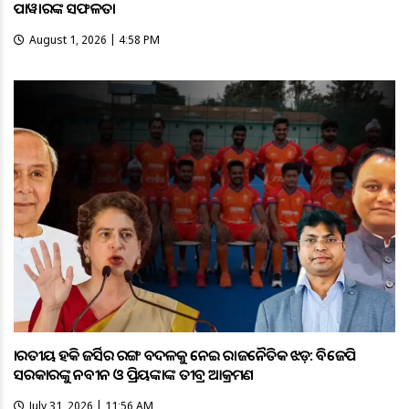
ପାୱାରଙ୍କ ସଫଳତା
August 1, 2026 | 4:58 PM
ଭାରତୀୟ ହକି ଜର୍ସିର ରଙ୍ଗ ବଦଳକୁ ନେଇ ରାଜନୈତିକ ଝଡ଼: ବିଜେପି
ସରକାରଙ୍କୁ ନବୀନ ଓ ପ୍ରିୟଙ୍କାଙ୍କ ତୀବ୍ର ଆକ୍ରମଣ
July 31, 2026 | 11:56 AM