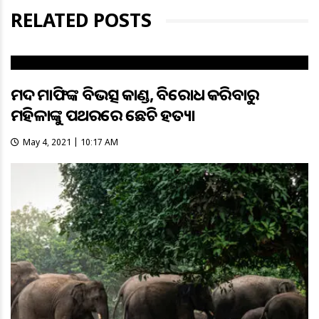
RELATED POSTS
ମଦ ମାଫିଆଙ୍କ ବିଭତ୍ସ କାଣ୍ଡ, ବିରୋଧ କରିବାରୁ
ମହିଳାଙ୍କୁ ପଥରରେ ଛେଚି ହତ୍ୟା
May 4, 2021 | 10:17 AM