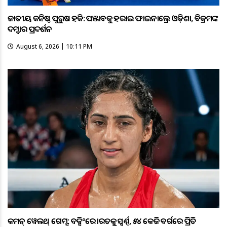
ଜାତୀୟ କନିଷ୍ଠ ପୁରୁଷ ହକି: ପଞ୍ଜାବକୁ ହରାଇ ଫାଇନାଲ୍ରେ ଓଡ଼ିଶା, ବିକ୍ରମଙ୍କ
ଦମ୍ଦାର ପ୍ରଦର୍ଶନ
August 6, 2026 | 10:11 PM
କମନ୍ ୱେଲଥ୍ ଗେମ୍ସ: ବକ୍ସିଂରେ ଭାରତକୁ ସ୍ବର୍ଣ୍ଣ, ୫୪ କେଜି ବର୍ଗରେ ପ୍ରିତି