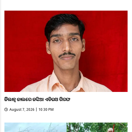
ଭିଜିଲାନ୍ସ ଜାଲରେ ଜଙ୍କିଆ ଏଡିଇଓ ଗିରଫ
August 7, 2026 | 10:30 PM