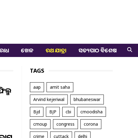
ରାଧ
ଖେଳ
ରଥ ଯାତ୍ରା
ସତ୍ୟପାଠ ବିଶେଷ
TAGS
aap
amit saha
ିଲ୍ମ
Arvind kejeriwal
bhubaneswar
Bjd
BJP
cbi
cmoodisha
cmoup
congress
corona
ିଭାଗ
crime
cuttack
delhi