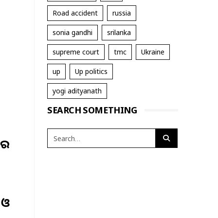
Road accident
russia
sonia gandhi
srilanka
supreme court
tmc
Ukraine
up
Up politics
yogi adityanath
SEARCH SOMETHING
ରେ
ା ଓ