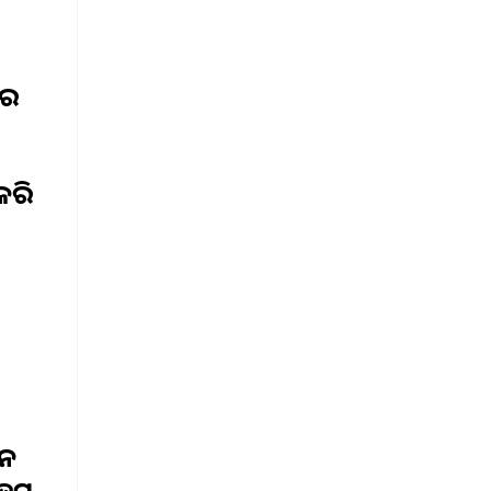
ାର
କରି
ାନ
୍ନଟ