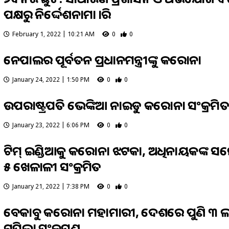
ପକ୍ଷରୁ ନିର୍ଦ୍ଦେଶନାମା ଜାରି
February 1, 2022 | 10:21 AM
0
0
ନେପାଲର ପୂର୍ବତନ ପ୍ରଧାନମନ୍ତ୍ରୀଙ୍କୁ କରୋନା
January 24, 2022 | 1:50 PM
0
0
ଉପରାଷ୍ଟ୍ରପତି ଭେଙ୍କିଆ ନାଇଡୁ କରୋନା ସଂକ୍ରମି
January 23, 2022 | 6:06 PM
0
0
ଟିମ୍ ଇଣ୍ଡିଆକୁ କରୋନା ଝଟକା, ଅଧିନାୟକଙ୍କ ସ
୫ ଖେଳାଳୀ ସଂକ୍ରମିତ
January 21, 2022 | 7:38 PM
0
0
ବେକାବୁ କରୋନା ମହାମାରୀ, ଦେଶରେ ପୁଣି ୩ ଲ
ଟପିଲା ସଂକ୍ରମଣ