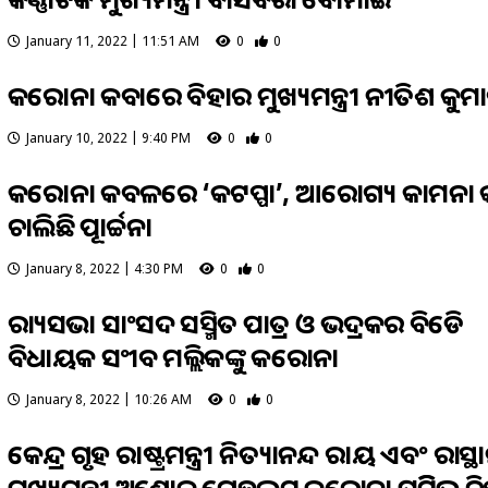
January 11, 2022 | 11:51 AM
0
0
କରୋନା କବଜାରେ ବିହାର ମୁଖ୍ୟମନ୍ତ୍ରୀ ନୀତିଶ କୁମ
January 10, 2022 | 9:40 PM
0
0
କରୋନା କବଳରେ ‘କଟପ୍ପା’, ଆରୋଗ୍ୟ କାମନା 
ଚାଲିଛି ପୂଜାର୍ଚ୍ଚନା
January 8, 2022 | 4:30 PM
0
0
ରାଜ୍ୟସଭା ସାଂସଦ ସସ୍ମିତ ପାତ୍ର ଓ ଭଦ୍ରକର ବିଜେଡି
ବିଧାୟକ ସଂଜୀବ ମଲ୍ଲିକଙ୍କୁ କରୋନା
January 8, 2022 | 10:26 AM
0
0
କେନ୍ଦ୍ର ଗୃହ ରାଷ୍ଟ୍ରମନ୍ତ୍ରୀ ନିତ୍ୟାନନ୍ଦ ରାୟ ଏବଂ ରାଜସ୍ଥ
ମୁଖ୍ୟମନ୍ତ୍ରୀ ଅଶୋକ ଗେହଲଟ୍ କରୋନା ପଜିଟିଭ ଚିହ