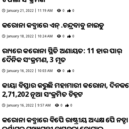
January 21, 2022 | 11:19 AM
0
0
କରୋନା କବ୍ଜାରେ ଏନ୍‌ .ଚନ୍ଦ୍ରବାବୁ ନାଇଡୁ
January 18, 2022 | 10:24 AM
0
0
ରାଜ୍ୟରେ କରୋନା ସ୍ଥିତି ଅଣାୟତ: 11 ହଜାର ପାର୍‌
ଦୈନିକ ସଂକ୍ରମଣ, 3 ମୃତ
January 16, 2022 | 10:03 AM
0
0
କାୟା ବିସ୍ତାର କରୁଛି ମହାମାରୀ କରୋନା, ଦିନକ
2,71,202 ନୂଆ ସଂକ୍ରମିତ ଚିହ୍ନଟ
January 16, 2022 | 9:57 AM
0
0
କରୋନା କବ୍ଜାରେ ବିଜେପି ରାଷ୍ଟ୍ରୀୟ ଅଧ୍ୟକ୍ଷ ଜେପି ନଡ୍ଡ
କର୍ଣ୍ଣାଟକ ମୁଖ୍ୟମନ୍ତ୍ରୀ ବାସବରାଜ ବୋମାଇ