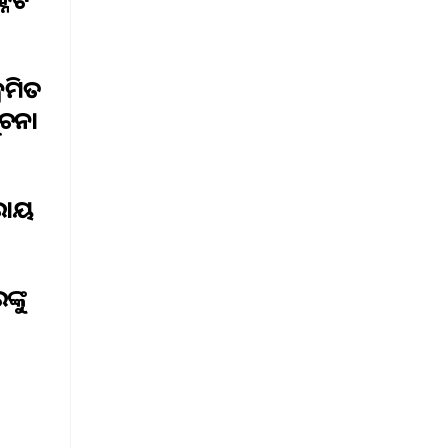
ରମିତ
ଚନା
 ରାୟ
ଙ୍କୁ