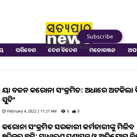
Subscribe
ୀୟ
ପରିବେଶ
ଦେଶ ବିଦେଶ
ମନୋରଞ୍ଜନ
ଅପ
ଜୟା ବଚ୍ଚନ କରୋନା ସଂକ୍ରମିତ: ଅଧାରେ ଅଟକିଲା ଫ
ସୁଟିଂ
February 4, 2022 | 11:21 AM
0
0
କରୋନା ସଂକ୍ରମିତ ସରକାରୀ କର୍ମଚାରୀଙ୍କୁ ମିଳିବ
୭ଦିନର ଛୁଟି: ସାଧାରଣ ପ୍ରଶାସନ ଓ ଅଭିଯୋଗ ବ