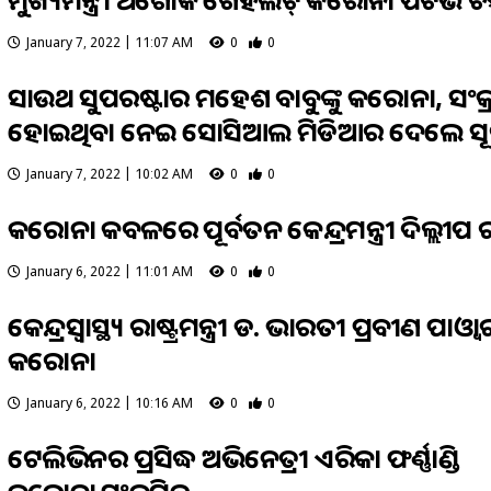
January 7, 2022 | 11:07 AM
0
0
ସାଉଥ ସୁପରଷ୍ଟାର ମହେଶ ବାବୁଙ୍କୁ କରୋନା, ସଂକ୍
ହୋଇଥିବା ନେଇ ସୋସିଆଲ ମିଡିଆର ଦେଲେ ସୂ
January 7, 2022 | 10:02 AM
0
0
କରୋନା କବଳରେ ପୂର୍ବତନ କେନ୍ଦ୍ରମନ୍ତ୍ରୀ ଦିଲ୍ଲୀପ
January 6, 2022 | 11:01 AM
0
0
କେନ୍ଦ୍ରସ୍ୱାସ୍ଥ୍ୟ ରାଷ୍ଟ୍ରମନ୍ତ୍ରୀ ଡ. ଭାରତୀ ପ୍ରବୀଣ ପାଓ୍ୱାର
କରୋନା
January 6, 2022 | 10:16 AM
0
0
ଟେଲିଭିଜନର ପ୍ରସିଦ୍ଧ ଅଭିନେତ୍ରୀ ଏରିକା ଫର୍ଣ୍ଣାଣ୍ଡିଜ