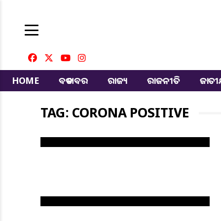
HOME
ବଡ ଖବର
ରାଜ୍ୟ
ରାଜନୀତି
ଜାତ
TAG: CORONA POSITIVE