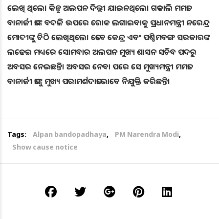
ଲେଖି ଥିଲେ। କିନ୍ତୁ ଅଲପନ ଦିଲ୍ଲୀ ଯାଇନଥିଲେ। ଗତକାଲି ମମତା
ବାନାର୍ଜୀ ତାଙ୍କ ବଦଳି ଉପରେ ରୋକ ଲଗାଇବାକୁ ପ୍ରଧାନମନ୍ତ୍ରୀ ନରେନ୍ଦ୍ର
ମୋଦୀଙ୍କୁ ଚିଠି ଲେଖିଥିଲେ। ତେବେ କେନ୍ଦ୍ର ଏବଂ ପଶ୍ଚିମବଙ୍ଗ ସରକାରଙ୍କ
ଲଢେଇ ମଧ୍ୟରେ ସୋମବାର ଅଲପନ ମୁଖ୍ୟ ଶାସନ ସଚିବ ପଦରୁ
ଅବସର ନେଇଛନ୍ତି। ଅବସର ନେବା ପରେ ସେ ମୁଖ୍ୟମନ୍ତ୍ରୀ ମମତା
ବାନାର୍ଜୀ ତାଙ୍କୁ ମୁଖ୍ୟ ପରାମର୍ଶଦାତା ଭାବେ ନିଯୁକ୍ତି କରିଛନ୍ତି।
Tags:
Alpan bandopadhaya
,
PM Narendra Modi
,
Show cause notice