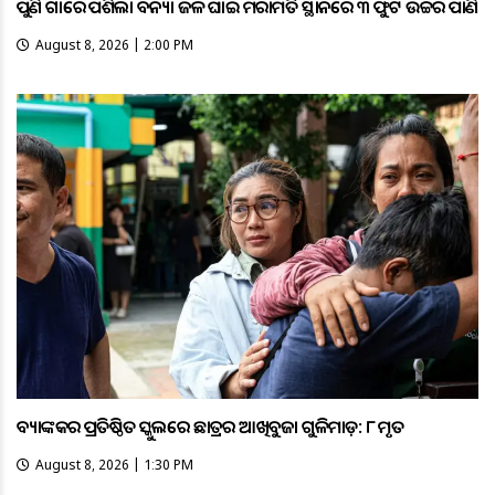
ପୁଣି ଗାଁରେ ପଶିଲା ବନ୍ୟା ଜଳ ଘାଇ ମରାମତି ସ୍ଥାନରେ ୩ ଫୁଟ ଉଚ୍ଚର ପାଣି
August 8, 2026 | 2:00 PM
ବ୍ୟାଙ୍କକର ପ୍ରତିଷ୍ଠିତ ସ୍କୁଲରେ ଛାତ୍ରର ଆଖିବୁଜା ଗୁଳିମାଡ଼: ୮ ମୃତ
August 8, 2026 | 1:30 PM