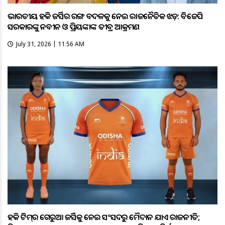
ଭାରତୀୟ ହକି ଜର୍ସିର ରଙ୍ଗ ବଦଳକୁ ନେଇ ରାଜନୈତିକ ଝଡ଼: ବିଜେପି
ସରକାରଙ୍କୁ ନବୀନ ଓ ପ୍ରିୟଙ୍କାଙ୍କ ତୀବ୍ର ଆକ୍ରମଣ
July 31, 2026 | 11:56 AM
ହକି ଟିମ୍‌ର ଗେରୁଆ ଜର୍ସିକୁ ନେଇ ସଂସଦରୁ ମୈଦାନ ଯାଏଁ ରାଜନୀତି;