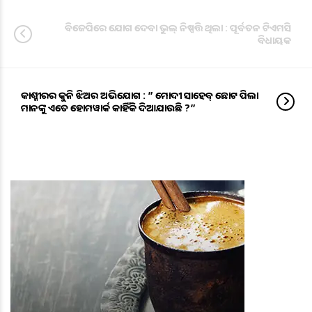
ବିଜେପିରେ ଯୋଗ ଦେବା ଭୁଲ୍ ନିଷ୍ପତ୍ତି ଥିଲା : ପୂର୍ବତନ ଟିଏମସି
ବିଧାୟକ
କାଶ୍ମୀରର କୁନି ଝିଅର ଅଭିଯୋଗ : ” ମୋଦୀ ସାହେବ୍ ଛୋଟ ପିଲା
ମାନଙ୍କୁ ଏତେ ହୋମୱାର୍କ କାହିଁକି ଦିଆଯାଉଛି ?”