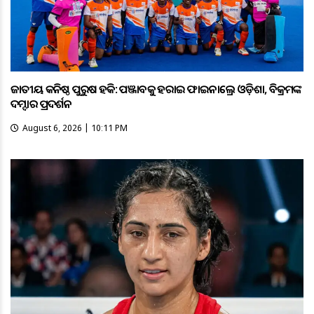
ଜାତୀୟ କନିଷ୍ଠ ପୁରୁଷ ହକି: ପଞ୍ଜାବକୁ ହରାଇ ଫାଇନାଲ୍ରେ ଓଡ଼ିଶା, ବିକ୍ରମଙ୍କ
ଦମ୍ଦାର ପ୍ରଦର୍ଶନ
August 6, 2026 | 10:11 PM