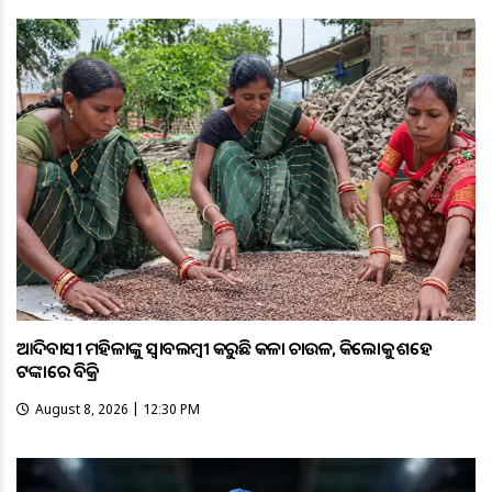
ଆଦିବାସୀ ମହିଳାଙ୍କୁ ସ୍ଵାବଲମ୍ଵୀ କରୁଛି କଳା ଚାଉଳ, କିଲୋକୁ ଶହେ
ଟଙ୍କାରେ ବିକ୍ରି
August 8, 2026 | 12:30 PM