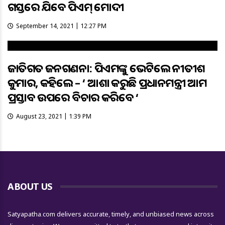
ଗସ୍ତରେ ଯିବେ ପିଏମ୍ ମୋଦୀ
September 14, 2021 | 12:27 PM
ଜାତିଗତ ଜନଗଣନା: ପିଏମଙ୍କୁ ଭେଟିଲେ ନୀତୀଶ
କୁମାର, କହିଲେ – ‘ ଆଶା କରୁଛି ପ୍ରଧାନମନ୍ତ୍ରୀ ଆମ
ପ୍ରସ୍ତାବ ଉପରେ ବିଚାର କରିବେ ‘
August 23, 2021 | 1:39 PM
ABOUT US
Satyapatha.com delivers accurate, timely, and unbiased news across