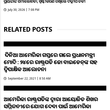
ପ୍ରିୟଙ୍କାଙ୍କ ସମାଲୋଚନା, ସ୍ପଷ୍ଟୀକରଣ ରଖିଲେ ଦିଲ୍ଲୀପ ତିର୍କୀ
July 30, 2026 | 7:08 PM
RELATED POSTS
୫ ଦିନିଆ ଆମେରିକା ଗସ୍ତରେ ଗଲେ ପ୍ରଧାନମନ୍ତ୍ରୀ
ମୋଦି : ୨୪ରେ ରାଷ୍ଟ୍ରପତି ଜୋ ବାଇଡେନ୍‌ଙ୍କ ସହ
ଦ୍ବିପା‌କ୍ଷିକ ଆଲୋଚନା
September 22, 2021 | 8:50 AM
ଆମେରିକା ରାଷ୍ଟ୍ରପତିଙ୍କ ଦ୍ବାରା ଆୟୋଜିତ ଶିଖର
ସମ୍ମିଳନୀରେ ଯୋଗ ଦେବା ପାଇଁ ଆମେରିକା