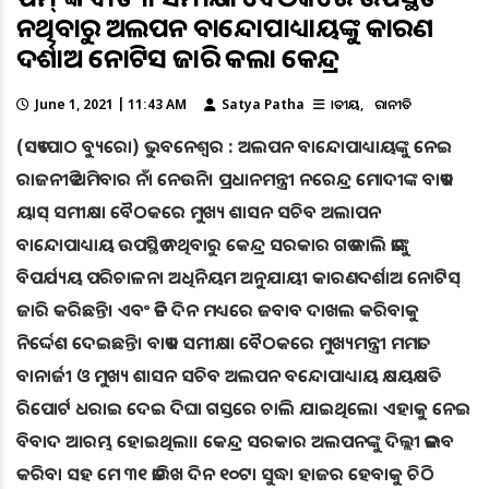
ନଥିବାରୁ ଅଲପନ ବାନ୍ଦୋପାଧ୍ୟାୟଙ୍କୁ କାରଣ
ଦର୍ଶାଅ ନୋଟିସ ଜାରି କଲା କେନ୍ଦ୍ର
June 1, 2021 | 11:43 AM
Satya Patha
ଜାତୀୟ
ରାଜନୀତି
(ସତ୍ୟପାଠ ବ୍ୟୁରୋ) ଭୁବନେଶ୍ୱର : ଅଲପନ ବାନ୍ଦୋପାଧ୍ୟାୟଙ୍କୁ ନେଇ
ରାଜନୀତି ଥମିବାର ନାଁ ନେଉନି। ପ୍ରଧାନମନ୍ତ୍ରୀ ନରେନ୍ଦ୍ର ମୋଦୀଙ୍କ ବାତ୍ୟା
ୟାସ୍ ସମୀକ୍ଷା ବୈଠକରେ ମୁଖ୍ୟ ଶାସନ ସଚିବ ଅଲାପନ
ବାନ୍ଦୋପାଧ୍ୟାୟ ଉପସ୍ଥିତ ନଥିବାରୁ କେନ୍ଦ୍ର ସରକାର ଗତ କାଲି ତାଙ୍କୁ
ବିପର୍ଯ୍ୟୟ ପରିଚାଳନା ଅଧିନିୟମ ଅନୁଯାୟୀ କାରଣଦର୍ଶାଅ ନୋଟିସ୍
ଜାରି କରିଛନ୍ତି। ଏବଂ ତିନି ଦିନ ମଧ୍ୟରେ ଜବାବ ଦାଖଲ କରିବାକୁ
ନିର୍ଦ୍ଦେଶ ଦେଇଛନ୍ତି। ବାତ୍ୟା ସମୀକ୍ଷା ବୈଠକରେ ମୁଖ୍ୟମନ୍ତ୍ରୀ ମମତା
ବାନାର୍ଜୀ ଓ ମୁଖ୍ୟ ଶାସନ ସଚିବ ଅଲପନ ବନ୍ଦୋପାଧ୍ୟାୟ କ୍ଷୟକ୍ଷତି
ରିପୋର୍ଟ ଧରାଇ ଦେଇ ଦିଘା ଗସ୍ତରେ ଚାଲି ଯାଇଥିଲେ। ଏହାକୁ ନେଇ
ବିବାଦ ଆରମ୍ଭ ହୋଇଥିଲା। କେନ୍ଦ୍ର ସରକାର ଅଲପନଙ୍କୁ ଦିଲ୍ଲୀ ତଲବ
କରିବା ସହ ମେ ୩୧ ତାରିଖ ଦିନ ୧୦ଟା ସୁଦ୍ଧା ହାଜର ହେବାକୁ ଚିଠି