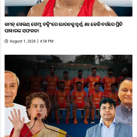
କମନ୍ ୱେଲଥ୍ ଗେମ୍ସ: ବକ୍ସିଂରେ ଭାରତକୁ ସ୍ବର୍ଣ୍ଣ, ୫୪ କେଜି ବର୍ଗରେ ପ୍ରିତି
ପାୱାରଙ୍କ ସଫଳତା
August 1, 2026 | 4:58 PM