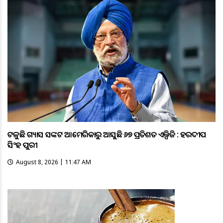
ଟଳୁଛି ଗ୍ୟାସ ସଙ୍କଟ ଆମେରିକାରୁ ଆସୁଛି ୬୭ ପ୍ରତିଶତ ଏଲ୍ପିଜି : ହରଦୀପ
ସିଂହ ପୁରୀ
August 8, 2026 | 11:47 AM