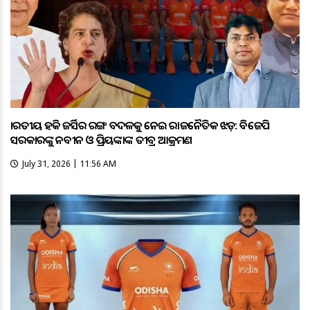
ଭାରତୀୟ ହକି ଜର୍ସିର ରଙ୍ଗ ବଦଳକୁ ନେଇ ରାଜନୈତିକ ଝଡ଼: ବିଜେପି
ସରକାରଙ୍କୁ ନବୀନ ଓ ପ୍ରିୟଙ୍କାଙ୍କ ତୀବ୍ର ଆକ୍ରମଣ
July 31, 2026 | 11:56 AM