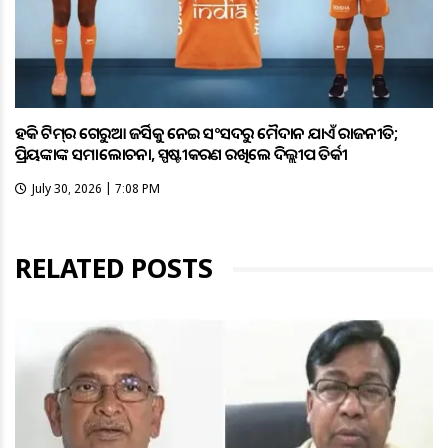
ହକି ଟିମ୍‌ର ଗେରୁଆ ଜର୍ସିକୁ ନେଇ ସଂସଦରୁ ମୈଦାନ ଯାଏଁ ରାଜନୀତି;
ପ୍ରିୟଙ୍କାଙ୍କ ସମାଲୋଚନା, ସ୍ପଷ୍ଟୀକରଣ ରଖିଲେ ଦିଲ୍ଲୀପ ତିର୍କୀ
July 30, 2026 | 7:08 PM
RELATED POSTS