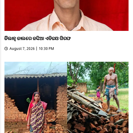
ଭିଜିଲାନ୍ସ ଜାଲରେ ଜଙ୍କିଆ ଏଡିଇଓ ଗିରଫ
August 7, 2026 | 10:30 PM