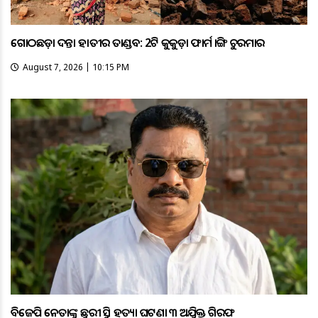
ଗୋଠଛଡ଼ା ଦନ୍ତା ହାତୀର ତାଣ୍ଡବ: 2ଟି କୁକୁଡ଼ା ଫାର୍ମ ଭାଙ୍ଗି ଚୁରମାର
August 7, 2026 | 10:15 PM
ବିଜେପି ନେତାଙ୍କୁ ଛୁରୀ ଭୁସି ହତ୍ୟା ଘଟଣା ୩ ଅଭିଯୁକ୍ତ ଗିରଫ