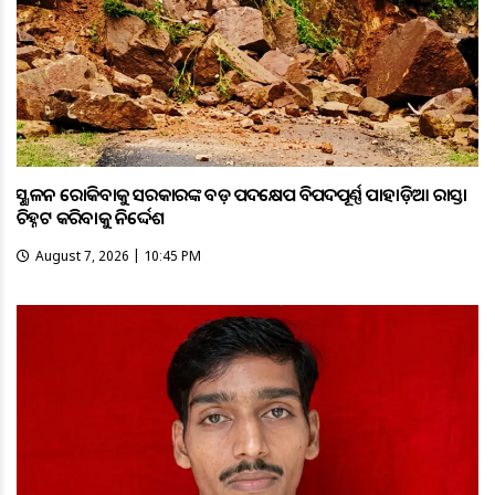
ଭୂସ୍ଖଳନ ରୋକିବାକୁ ସରକାରଙ୍କ ବଡ଼ ପଦକ୍ଷେପ ବିପଦପୂର୍ଣ୍ଣ ପାହାଡ଼ିଆ ରାସ୍ତା
ଚିହ୍ନଟ କରିବାକୁ ନିର୍ଦ୍ଦେଶ
August 7, 2026 | 10:45 PM