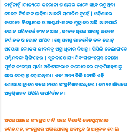
ଚାହୁଁନାହୁଁ ।ରାଜ୍ୟରେ କରୋନା ଭୟଙ୍କର ଭାବେ ତାଣ୍ଡବ ରଚୁଥିବା
ବେଳେ ନିର୍ବାଚନ ଲଢ଼ିବା ଆଦୌ ସମୀଚିନ ନୁହେଁ | ଓଡ଼ିଶାରେ
କରୋନା ବିସ୍ଫୋରକ ଓ ଆଶ୍ଚର୍ଯ୍ୟଜନକ ମୁଦ୍ରାରେ ଅଛି ।ଆମପାଇଁ
ଭୋଟ ପରିବର୍ତ୍ତେ ଜୀବନ ଆଗ , ଜୀବନ ଥିଲେ ଆଗକୁ ଅନେକ
ନିର୍ବାଚନ ଓ ଭୋଟ ଆସିବ । ତେଣୁ ସମସ୍ତ ରାଜନୈତିକ ଦଳ ଭୋଟ୍
ଅପେକ୍ଷା ଲୋକଙ୍କ ଜୀବନକୁ ଅଗ୍ରାଧିକାର ଦିଅନ୍ତୁ । ପିପିଲି ଡେଲାଙ୍ଗରେ
ପଶ୍ଚିମବଙ୍ଗ ସ୍ଥିତି ନହେଉ | ସୂଚନାଯୋଗ୍ୟ ଦିବଂଗତ କଂଗ୍ରେସ ନେତା ତଥା
ପୂର୍ବତନ କଂଗ୍ରେସ ପ୍ରାର୍ଥୀ ଅଜିତ ମଙ୍ଗରାଜ କରୋନାରେ ସଂକ୍ରମିତ ହେବାରୁ
ତାଙ୍କର ଦେହାନ୍ତ ହୋଇଥିଲା । ଏବଂ ଅନ୍ୟ କିଛି ନେତା ବି ଏହି
ଶୋଭାଯାତ୍ରାରେ କରୋନାରେ ସଂକ୍ରମିତ ହୋଇଥିଲେ । ମେ ୧୬ ତାରିଖରେ
ଅନୁଷ୍ଠିତ ହେବ ପିପିଲି ଉପନିର୍ବାଚନ ।
ଅପରପକ୍ଷରେ କଂଗ୍ରେସ ଦାବି ପରେ ବିଜେପି ନେତା ପୃଥ୍ୱୀରାଜ
ହରିଚନ୍ଦନ, କଂଗ୍ରେସର ଅଭିଯୋଗକୁ ଅବାସ୍ତବ ଓ ଅମୂଳକ ବୋଲି