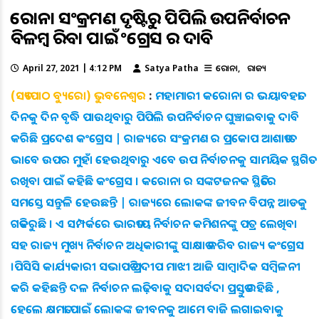
କରୋନା ସଂକ୍ରମଣ ଦୃଷ୍ଟିରୁ ପିପିଲି ଉପନିର୍ବାଚନ
ବିଳମ୍ବ କରିବା ପାଇଁ କଂଗ୍ରେସ ର ଦାବି
April 27, 2021 | 4:12 PM
Satya Patha
କରୋନା
ରାଜ୍ୟ
(ସତ୍ୟପାଠ ବ୍ୟୁରୋ) ଭୁବନେଶ୍ୱର
:
ମହାମାରୀ କରୋନା ର ଭୟାବହତା
ଦିନକୁ ଦିନ ବୃଦ୍ଧି ପାଉଥିବାରୁ ପିପିଲି ଉପନିର୍ବାଚନ ଘୁଞ୍ଚାଇବାକୁ ଦାବି
କରିଛି ପ୍ରଦେଶ କଂଗ୍ରେସ | ରାଜ୍ୟରେ ସଂକ୍ରମଣ ର ପ୍ରକୋପ ଆଶାତୀତ
ଭାବେ ଉପର ମୁହାଁ ହେଉଥିବାରୁ ଏବେ ଉପ ନିର୍ବାଚନକୁ ସାମୟିକ ସ୍ଥଗିତ
ରଖିବା ପାଇଁ କହିଛି କଂଗ୍ରେସ । କରୋନା ର ସଙ୍କଟଜନକ ସ୍ଥିତିରେ
ସମସ୍ତେ ସନ୍ତୁଳି ହେଉଛନ୍ତି | ରାଜ୍ୟରେ ଲୋକଙ୍କ ଜୀବନ ବିପନ୍ନ ଆଡକୁ
ଗତିକରୁଛି । ଏ ସମ୍ପର୍କରେ ଭାରତୀୟ ନିର୍ବାଚନ କମିଶନଙ୍କୁ ପତ୍ର ଲେଖିବା
ସହ ରାଜ୍ୟ ମୁଖ୍ୟ ନିର୍ବାଚନ ଅଧିକାରୀଙ୍କୁ ସାକ୍ଷାତ କରିବ ରାଜ୍ୟ କଂଗ୍ରେସ
।ପିସିସି କାର୍ଯ୍ୟକାରୀ ସଭାପତି ପ୍ରଦୀପ ମାଝୀ ଆଜି ସାମ୍ବାଦିକ ସମ୍ବିଳନୀ
କରି କହିଛନ୍ତି ଦଳ ନିର୍ବାଚନ ଲଢ଼ିବାକୁ ସଦାସର୍ବଦା ପ୍ରସ୍ତୁତ ରହିଛି ,
ହେଲେ କ୍ଷମତା ପାଇଁ ଲୋକଙ୍କ ଜୀବନକୁ ଆମେ ବାଜି ଲଗାଇବାକୁ