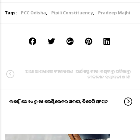
Tags:
PCC Odisha
,
Pipili Constituency
,
Pradeep Majhi
ଆଶା ଆଶଙ୍କାରେ ଟୀକାକରଣ :ପର୍ଯ୍ୟାପ୍ତ ଟୀକା ନଥିବାରୁ ପହିଲାରୁ
ଟୀକାଦାନ ସମ୍ଭାବନା କ୍ଷୀଣ
ଲକ୍ଷ୍ନୌ ରେ ୨୦ ରୁ ୧୫ ଭେଣ୍ଟିଲେଟର ଖରାପ; ବିଜେପି ସାଂସଦ