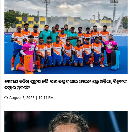
ଜାତୀୟ କନିଷ୍ଠ ପୁରୁଷ ହକି: ପଞ୍ଜାବକୁ ହରାଇ ଫାଇନାଲ୍ରେ ଓଡ଼ିଶା, ବିକ୍ରମଙ୍କ
ଦମ୍ଦାର ପ୍ରଦର୍ଶନ
August 6, 2026 | 10:11 PM