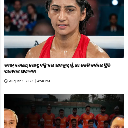
କମନ୍ ୱେଲଥ୍ ଗେମ୍ସ: ବକ୍ସିଂରେ ଭାରତକୁ ସ୍ବର୍ଣ୍ଣ, ୫୪ କେଜି ବର୍ଗରେ ପ୍ରିତି
ପାୱାରଙ୍କ ସଫଳତା
August 1, 2026 | 4:58 PM