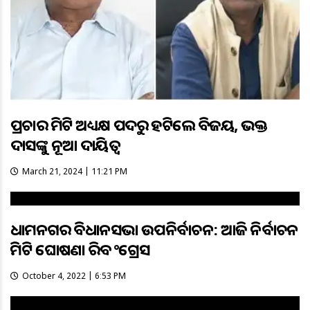
ପ୍ରଚାର କମିଟି ଅଧ୍ୟକ୍ଷ ପଦରୁ ହଟିଲେ ବିଜୟ, ଭକ୍ତ
ଦାସଙ୍କୁ ନୂଆ ଦାୟିତ୍ଵ
March 21, 2024 | 11:21 PM
ଧାମନଗର ବିଧାନସଭା ଉପନିର୍ବାଚନ: ଆଜି ନିର୍ବାଚନ
କମିଟି ଘୋଷଣା କରିବ କଂଗ୍ରେସ
October 4, 2022 | 6:53 PM