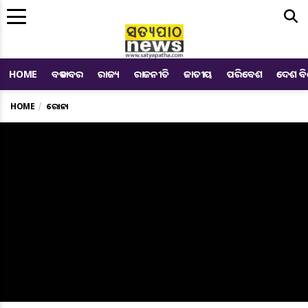
Me
HOME
ବଡ ଖବର
ରାଜ୍ୟ
ରାଜନୀତି
ଜାତୀୟ
ପରିବେଶ
ଦେଶ ବ
HOME
କରୋନା