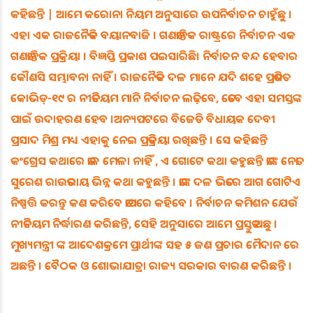
କହିଛନ୍ତି | ଆମେ କରୋନା ନିୟମ ଅନୁସାରେ ଉପନିର୍ବାଚନ ଚାହୁଁଛୁ ।
ଏହା ଏକ ରାଜନୈତିକ ବୟାନବାଜି । ଗଣତାନ୍ତିକ ରାଷ୍ଟ୍ରରେ ନିର୍ବାଚନ ଏକ
ଗଣତାନ୍ତିକ ପ୍ରକ୍ରିୟା । ବିଜ୍ଞପ୍ତି ପ୍ରକାଶ ପଇସାରିଛି। ନିର୍ବାଚନ ବନ୍ଦ ହେବାର
କୌଣସି ସମ୍ଭାବନା ନାହିଁ । ରାଜନୈତିକ ଦଳ ମାନେ ଯଦି ଶହେ ପ୍ରତିଶତ
କୋଭିଡ୍-୧୯ ର ନୀତିନିୟମ ମାନି ନିର୍ବାଚନ ଲଢ଼ିବେ, ତେବେ ଏହା ସମସ୍ତଙ୍କ
ପାଇଁ ଉଦାହରଣ ହେବ ।ଅନ୍ୟପଟରେ ବିଜେଡି ବିଧାୟକ ଦେବୀ
ପ୍ରସାଦ ମିଶ୍ର ମଧ୍ୟ ଏହାକୁ ନେଇ ପ୍ରତିକ୍ରିୟା ରଖିଛନ୍ତି । ସେ କହିଛନ୍ତି
କଂଗ୍ରେସ କଥାରେ ତାଳ ମେଳା ନାହିଁ , ଏ ଗୋଟେ କଥା କହୁଛନ୍ତି ତାଙ୍କ ନେତା
ସୁରେଶ ରାଉତରାୟ ଭିନ୍ନ କଥା କହୁଛନ୍ତି । ତାଙ୍କ ଦଳ ଭିତରେ ଆଗ ଗୋଟିଏ
ନିଷ୍ପତ୍ତି କରନ୍ତୁ କଣ କରିବେ ତାପରେ କହିବେ । ନିର୍ବାଚନ କମିଶନ ଯେଉଁ
ନୀତିନିୟମ ନିର୍ଦ୍ଧାରଣ କରିଛନ୍ତି, ସେହି ଅନୁସାରେ ଆମେ ପ୍ରସ୍ତୁତ ଅଛୁ ।
ମୁଖ୍ୟମନ୍ତ୍ରୀ ଙ୍କ ଆଦେଶକ୍ରମେ ପ୍ରାର୍ଥୀଙ୍କ ସହ ୫ ଜଣ ପ୍ରଚାର ମୈଦାନ ରେ
ଅଛନ୍ତି । ବୈଠକ ଓ ଶୋଭାଯାତ୍ରା ରାଜ୍ୟ ସରକାର ବାରଣ କରିଛନ୍ତି ।