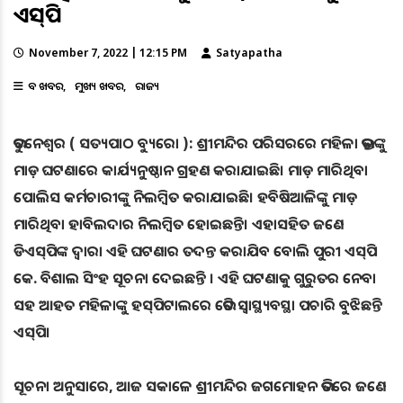
ଏସ୍‌ପି
November 7, 2022 | 12:15 PM
Satyapatha
ବଡ ଖବର
ମୁଖ୍ୟ ଖବର
ରାଜ୍ୟ
ଭୁବନେଶ୍ୱର ( ସତ୍ୟପାଠ ବ୍ୟୁରୋ ): ଶ୍ରୀମନ୍ଦିର ପରିସରରେ ମହିଳା ଭକ୍ତଙ୍କୁ
ମାଡ଼ ଘଟଣାରେ କାର୍ଯ୍ୟନୁଷ୍ଠାନ ଗ୍ରହଣ କରାଯାଇଛି। ମାଡ଼ ମାରିଥିବା
ପୋଲିସ କର୍ମଚାରୀଙ୍କୁ ନିଲମ୍ବିତ କରାଯାଇଛି। ହବିଷିଆଳିଙ୍କୁ ମାଡ଼
ମାରିଥିବା ହାବିଲଦାର ନିଲମ୍ବିତ ହୋଇଛନ୍ତି। ଏହାସହିତ ଜଣେ
ଡିଏସ୍‌ପିଙ୍କ ଦ୍ୱାରା ଏହି ଘଟଣାର ତଦନ୍ତ କରାଯିବ ବୋଲି ପୁରୀ ଏସ୍‌ପି
କେ. ବିଶାଲ ସିଂହ ସୂଚନା ଦେଇଛନ୍ତି । ଏହି ଘଟଣାକୁ ଗୁରୁତର ନେବା
ସହ ଆହତ ମହିଳାଙ୍କୁ ହସ୍‌ପିଟାଲରେ ଭେଟି ସ୍ୱାସ୍ଥ୍ୟବସ୍ଥା ପଚାରି ବୁଝିଛନ୍ତି
ଏସ୍‌ପି।
ସୂଚନା ଅନୁସାରେ, ଆଜ ସକାଳେ ଶ୍ରୀମନ୍ଦିର ଜଗମୋହନ ଭିତରେ ଜଣେ