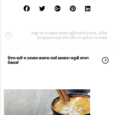
ଇଡବ୍ଲ୍ୟୁଏସ ସଂରକ୍ଷଣ ଉପରେ ସୁପ୍ରିମକୋର୍ଟଙ୍କ ରାୟ; ଆର୍ଥିକ
ଅନଗ୍ରସରଙ୍କ ପାଇଁ ଜାରି ରହିବ ୧୦ ପ୍ରତିଶତ ସଂରକ୍ଷଣ
ଟ୍ବିଟର ଭଳି ବଡ ଧରଣର ଛଟେଇ ପାଇଁ ଯୋଜନା କରୁଛି ମେଟା:
ରିପୋର୍ଟ