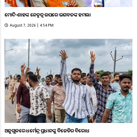
ମୋଦି-ଶାହଙ୍କ ନେତୃତ୍ୱ ଉପରେ ଭଗବତଙ୍କ ହମଲା
August 7, 2026 | 4:54 PM
ଅନୁଗୁଳରେ ଧର୍ମେନ୍ଦ୍ର ପ୍ରଧାନଙ୍କୁ ବିଜେଡିର ବିରୋଧ