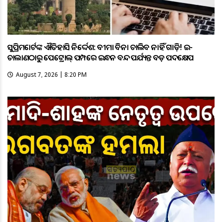
ସୁପ୍ରିମକୋର୍ଟଙ୍କ ଐତିହାସିକ ନିର୍ଦ୍ଦେଶ: ବୀମା ବିନା ଚାଲିବ ନାହିଁ ଗାଡ଼ି! ଇ-
ଚାଲାଣଠାରୁ ପେଟ୍ରୋଲ୍ ପମ୍ପରେ ଇନ୍ଧନ ବନ୍ଦ ପର୍ଯ୍ୟନ୍ତ ବଡ଼ ପଦକ୍ଷେପ
August 7, 2026 | 8:20 PM