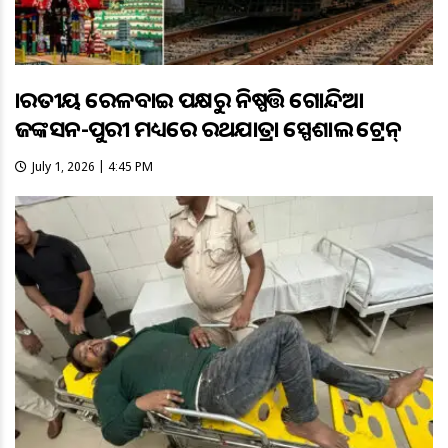
ଭାରତୀୟ ରେଳବାଇ ପକ୍ଷରୁ ନିଷ୍ପତ୍ତି ଗୋନ୍ଦିଆ
ଜଙ୍କସନ-ପୁରୀ ମଧ୍ୟରେ ରଥଯାତ୍ରା ସ୍ପେଶାଲ ଟ୍ରେନ୍
July 1, 2026 | 4:45 PM