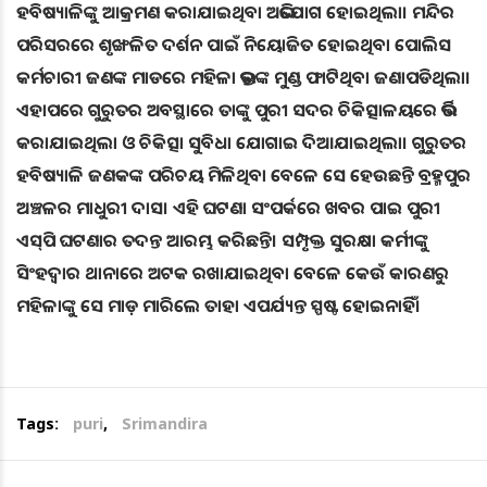
ହବିଷ୍ୟାଳିଙ୍କୁ ଆକ୍ରମଣ କରାଯାଇଥିବା ଅଭିଯୋଗ ହୋଇଥିଲା। ମନ୍ଦିର
ପରିସରରେ ଶୃଙ୍ଖଳିତ ଦର୍ଶନ ପାଇଁ ନିୟୋଜିତ ହୋଇଥିବା ପୋଲିସ
କର୍ମଚାରୀ ଜଣଙ୍କ ମାଡରେ ମହିଳା ଭକ୍ତଙ୍କ ମୁଣ୍ଡ ଫାଟିଥିବା ଜଣାପଡିଥିଲା।
ଏହାପରେ ଗୁରୁତର ଅବସ୍ଥାରେ ତାଙ୍କୁ ପୁରୀ ସଦର ଚିକିତ୍ସାଳୟରେ ଭର୍ତ୍ତି
କରାଯାଇଥିଲା ଓ ଚିକିତ୍ସା ସୁବିଧା ଯୋଗାଇ ଦିଆଯାଇଥିଲା। ଗୁରୁତର
ହବିଷ୍ୟାଳି ଜଣକଙ୍କ ପରିଚୟ ମିଳିଥିବା ବେଳେ ସେ ହେଉଛନ୍ତି ବ୍ରହ୍ମପୁର
ଅଞ୍ଚଳର ମାଧୁରୀ ଦାସ। ଏହି ଘଟଣା ସଂପର୍କରେ ଖବର ପାଇ ପୁରୀ
ଏସ୍‌ପି ଘଟଣାର ତଦନ୍ତ ଆରମ୍ଭ କରିଛନ୍ତି। ସମ୍ପୃକ୍ତ ସୁରକ୍ଷା କର୍ମୀଙ୍କୁ
ସିଂହଦ୍ୱାର ଥାନାରେ ଅଟକ ରଖାଯାଇଥିବା ବେଳେ କେଉଁ କାରଣରୁ
ମହିଳାଙ୍କୁ ସେ ମାଡ଼ ମାରିଲେ ତାହା ଏପର୍ଯ୍ୟନ୍ତ ସ୍ପଷ୍ଟ ହୋଇନାହିଁ।
Tags:
puri
,
Srimandira