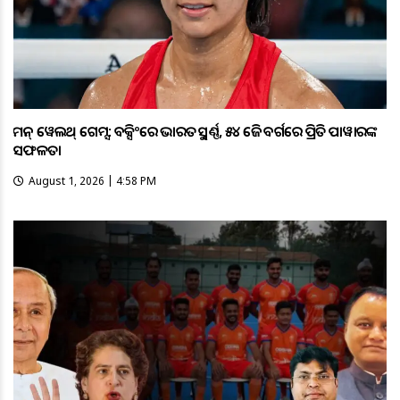
କମନ୍ ୱେଲଥ୍ ଗେମ୍ସ: ବକ୍ସିଂରେ ଭାରତକୁ ସ୍ବର୍ଣ୍ଣ, ୫୪ କେଜି ବର୍ଗରେ ପ୍ରିତି ପାୱାରଙ୍କ
ସଫଳତା
August 1, 2026 | 4:58 PM