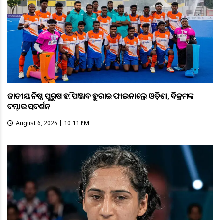
ଜାତୀୟ କନିଷ୍ଠ ପୁରୁଷ ହକି: ପଞ୍ଜାବକୁ ହରାଇ ଫାଇନାଲ୍ରେ ଓଡ଼ିଶା, ବିକ୍ରମଙ୍କ
ଦମ୍ଦାର ପ୍ରଦର୍ଶନ
August 6, 2026 | 10:11 PM