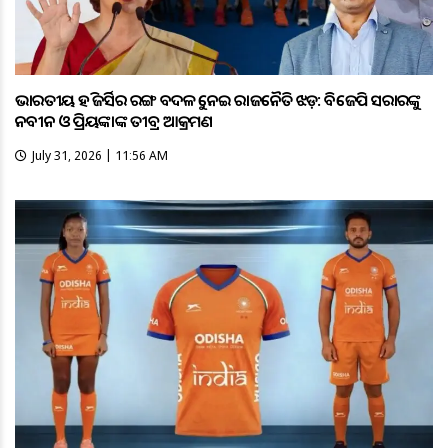
ଭାରତୀୟ ହକି ଜର୍ସିର ରଙ୍ଗ ବଦଳକୁ ନେଇ ରାଜନୈତିକ ଝଡ଼: ବିଜେପି ସରକାରଙ୍କୁ
ନବୀନ ଓ ପ୍ରିୟଙ୍କାଙ୍କ ତୀବ୍ର ଆକ୍ରମଣ
July 31, 2026 | 11:56 AM