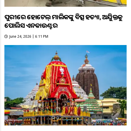
ପୁରୀରେ ହୋଟେଲ୍ ମାଲିକଙ୍କୁ ବିଭତ୍ସ ହତ୍ୟା, ଅଭିଯୁକ୍ତକୁ
ପୋଲିସ ଏନକାଉଣ୍ଟର
June 24, 2026 | 6:11 PM