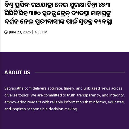
ବିଶ୍ବ ପ୍ରସିଦ୍ଧ ରଥଯାତ୍ରା ନେଇ ସୁରକ୍ଷା ଚିନ୍ତା ୪୭୩
ସିସିଟିଭି ସହ ୩୭୦ ସ୍ୱତନ୍ତ୍ର ଟ୍ରେନ୍ ବ୍ୟବସ୍ଥା ମହାପ୍ରଭୁଙ୍କ
ଦର୍ଶନ ନେଇ ପୁରୀବାସୀଙ୍କ ପାଇଁ ସ୍ବତନ୍ତ୍ର ବ୍ୟବସ୍ଥା
June 23, 2026 | 4:00 PM
ABOUT US
Satyapatha.com delivers accurate, timely, and unbiased news across
diverse topics. We are committed to truth, transparency, and integrity,
empowering readers with reliable information that informs, educates,
and inspires responsible decision-making.