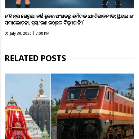
ହକି ଟିମ୍‌ର ଗେରୁଆ ଜର୍ସିକୁ ନେଇ ସଂସଦରୁ ମୈଦାନ ଯାଏଁ ରାଜନୀତି; ପ୍ରିୟଙ୍କାଙ୍କ
ସମାଲୋଚନା, ସ୍ପଷ୍ଟୀକରଣ ରଖିଲେ ଦିଲ୍ଲୀପ ତିର୍କୀ
July 30, 2026 | 7:08 PM
RELATED POSTS