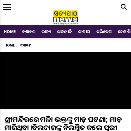
Me
HOME
ବଡ ଖବର
ରାଜ୍ୟ
ରାଜନୀତି
ଜାତୀୟ
ପରିବେଶ
ଦେଶ ବ
HOME
ବଡ ଖବର
ଶ୍ରୀମନ୍ଦିରରେ ମହିଳା ଭକ୍ତଙ୍କୁ ମାଡ଼ ଘଟଣା; ମାଡ଼
ମାରିଥିବା ହାବିଲଦାରଙ୍କୁ ନିଲମ୍ବିତ କଲେ ପୁରୀ