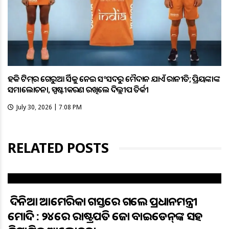
ହକି ଟିମ୍‌ର ଗେରୁଆ ଜର୍ସିକୁ ନେଇ ସଂସଦରୁ ମୈଦାନ ଯାଏଁ ରାଜନୀତି; ପ୍ରିୟଙ୍କାଙ୍କ
ସମାଲୋଚନା, ସ୍ପଷ୍ଟୀକରଣ ରଖିଲେ ଦିଲ୍ଲୀପ ତିର୍କୀ
July 30, 2026 | 7:08 PM
RELATED POSTS
୫ ଦିନିଆ ଆମେରିକା ଗସ୍ତରେ ଗଲେ ପ୍ରଧାନମନ୍ତ୍ରୀ
ମୋଦି : ୨୪ରେ ରାଷ୍ଟ୍ରପତି ଜୋ ବାଇଡେନ୍‌ଙ୍କ ସହ