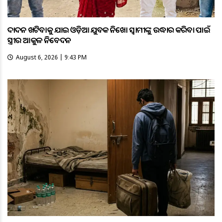
ଦାଦନ ଖଟିବାକୁ ଯାଇ ଓଡ଼ିଆ ଯୁବକ ନିଖୋଜ ସ୍ବାମୀଙ୍କୁ ଉଦ୍ଧାର କରିବା ପାଇଁ
ସ୍ତ୍ରୀର ଆକୁଳ ନିବେଦନ
August 6, 2026 | 9:43 PM