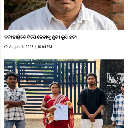
କଳାହାଣ୍ଡିରେ ବିଜେପି ନେତାଙ୍କୁ ଛୁରୀ ଭୂସି ହତ୍ୟା
August 6, 2026 | 10:04 PM