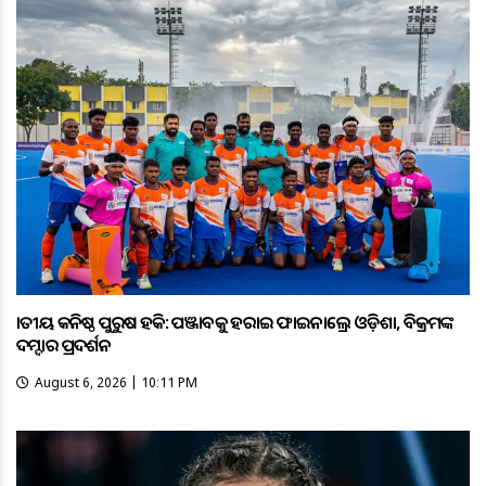
ଜାତୀୟ କନିଷ୍ଠ ପୁରୁଷ ହକି: ପଞ୍ଜାବକୁ ହରାଇ ଫାଇନାଲ୍ରେ ଓଡ଼ିଶା, ବିକ୍ରମଙ୍କ
ଦମ୍ଦାର ପ୍ରଦର୍ଶନ
August 6, 2026 | 10:11 PM