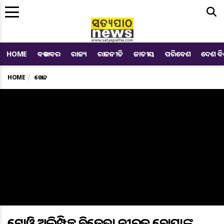
Me
HOME
ବଡ ଖବର
ରାଜ୍ୟ
ରାଜନୀତି
ଜାତୀୟ
ପରିବେଶ
ଦେଶ ବ
HOME
ଖେଳ
ଟୋକିଓ ଅଲିମ୍ପିକ୍ସ ବିଜେତା ନୀରଜ ଚୋପ୍ରାଙ୍କ