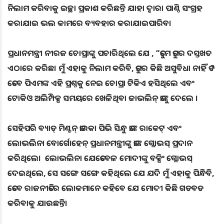
ନିଲାମ କରିବାକୁ ଇଚ୍ଛା ପ୍ରକାଶ କରିଛନ୍ତି ଯାହା ଦ୍ବାରା ପାଣ୍ଠି ସଂଗ୍ରହ
କରାଯାଇ ଭଲ କାମରେ ବ୍ୟବହାର କରାଯାଇପାରିବ।
ପ୍ରଧାନମନ୍ତ୍ରୀ ନୀରଜ ଚୋପ୍ରାଙ୍କୁ ପଚାରିଥିଲେ ଯେ , “ତୁମେ ତୁମର ଦସ୍ତଖତ
ଏଠାରେ କରିଛ। ମୁଁ ଏହାକୁ ନିଲାମ କରିବି, ତୁମର କିଛି ଅସୁବିଧା ନାହିଁ ତ ?
ତେବେ ପିଏମଙ୍କ ଏହି ପ୍ରଶ୍ନକୁ ନେଇ ଚୋପ୍ରା ଟିକିଏ ହସିଥିଲେ ଏବଂ
ଟୋକିଓ ଅଲିମ୍ପିକ୍ସ ସମୟରେ ଖେଳିଥିବା ଜାଭଲିନ୍ ତାଙ୍କୁ ଦେଲେ ।
ସେହିପରି ବ୍ୟାଡ୍ ମିଣ୍ଟନ୍ ତାରକା ପିଭି ସିନ୍ଧୁ ତାଙ୍କ ରାକେଟ୍ ଏବଂ
ଲୋଭଲିନା ବୋର୍ଗୋହେନ୍ ପ୍ରଧାନମନ୍ତ୍ରୀଙ୍କୁ ତାଙ୍କ ଗ୍ଲୋଭସ୍ ପ୍ରଦାନ
କରିଥିଲେ। ଲୋଭଲିନା ଯେତେବେଳ ମୋଦୀଙ୍କୁ ବକ୍ସିଂ ଗ୍ଲୋଭସ୍
ଦେଇଥିଲେ, ସେ ସଙ୍ଗେ ସଙ୍ଗେ କହିଥିଲେ ଯେ ଯଦି ମୁଁ ଏହାକୁ ପିନ୍ଧିବି,
ତେବେ ରାଜନୀତିରେ ଲୋକମାନେ କହିବେ ଯେ ମୋଦୀ କିଛି ଗଡବଡ
କରିବାକୁ ଯାଉଛନ୍ତି।