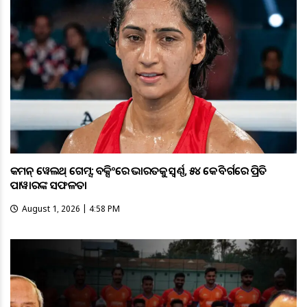
କମନ୍ ୱେଲଥ୍ ଗେମ୍ସ: ବକ୍ସିଂରେ ଭାରତକୁ ସ୍ବର୍ଣ୍ଣ, ୫୪ କେଜି ବର୍ଗରେ ପ୍ରିତି
ପାୱାରଙ୍କ ସଫଳତା
August 1, 2026 | 4:58 PM