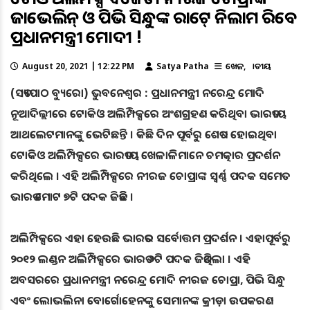
ଜାଭେଲିନ୍ ଓ ପିଭି ସିନ୍ଧୁଙ୍କ ରାକେଟ୍ ନିଲାମ କରିବେ
ପ୍ରଧାନମନ୍ତ୍ରୀ ମୋଦୀ !
August 20, 2021 | 12:22 PM
Satya Patha
ଖେଳ
ଜାତୀୟ
(ସତ୍ୟପାଠ ବ୍ୟୁରୋ) ଭୁବନେଶ୍ୱର : ପ୍ରଧାନମନ୍ତ୍ରୀ ନରେନ୍ଦ୍ର ମୋଦି
ନୂଆଦିଲ୍ଲୀରେ ଟୋକିଓ ଅଲିମ୍ପିକ୍ସରେ ଅଂଶଗ୍ରହଣ କରିଥିବା ଭାରତୀୟ
ଆଥଲେଟମାନଙ୍କୁ ଭେଟିଛନ୍ତି । କିଛି ଦିନ ପୂର୍ବରୁ ଶେଷ ହୋଇଥିବା
ଟୋକିଓ ଅଲିମ୍ପିକ୍ସରେ ଭାରତୀୟ ଖେଳାଳିମାନେ ଚମତ୍କାର ପ୍ରଦର୍ଶନ
କରିଥିଲେ । ଏହି ଅଲିମ୍ପିକ୍ସରେ ନୀରଜ ଚୋପ୍ରାଙ୍କ ସ୍ୱର୍ଣ୍ଣ ପଦକ ସମେତ
ଭାରତ ମୋଟ ୭ଟି ପଦକ ଜିତିଛି ।
ଅଲିମ୍ପିକ୍ସରେ ଏହା ହେଉଛି ଭାରତର ସର୍ବୋତ୍ତମ ପ୍ରଦର୍ଶନ । ଏହାପୂର୍ବରୁ
୨୦୧୨ ଲଣ୍ଡନ ଅଲିମ୍ପିକ୍ସରେ ଭାରତ ୬ଟି ପଦକ ଜିତିଥିଲା । ଏହି
ଅବସରରେ ପ୍ରଧାନମନ୍ତ୍ରୀ ନରେନ୍ଦ୍ର ମୋଦି ନୀରଜ ଚୋପ୍ରା, ପିଭି ସିନ୍ଧୁ
ଏବଂ ଲୋଭଲିନା ବୋର୍ଗୋହେନଙ୍କୁ ସେମାନଙ୍କ କ୍ରୀଡ଼ା ଉପକରଣ