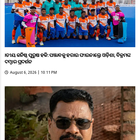
ଜାତୀୟ କନିଷ୍ଠ ପୁରୁଷ ହକି: ପଞ୍ଜାବକୁ ହରାଇ ଫାଇନାଲ୍ରେ ଓଡ଼ିଶା, ବିକ୍ରମଙ୍କ
ଦମ୍ଦାର ପ୍ରଦର୍ଶନ
August 6, 2026 | 10:11 PM