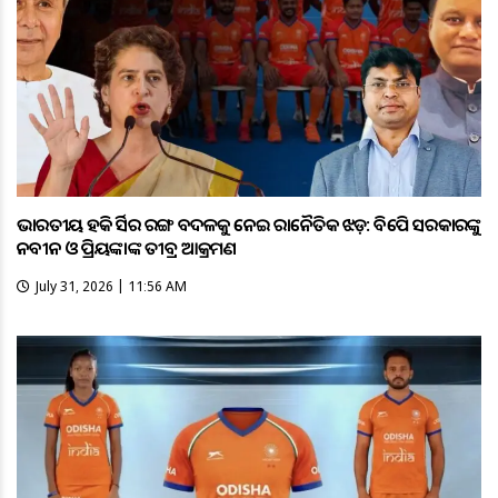
ଭାରତୀୟ ହକି ଜର୍ସିର ରଙ୍ଗ ବଦଳକୁ ନେଇ ରାଜନୈତିକ ଝଡ଼: ବିଜେପି ସରକାରଙ୍କୁ
ନବୀନ ଓ ପ୍ରିୟଙ୍କାଙ୍କ ତୀବ୍ର ଆକ୍ରମଣ
July 31, 2026 | 11:56 AM