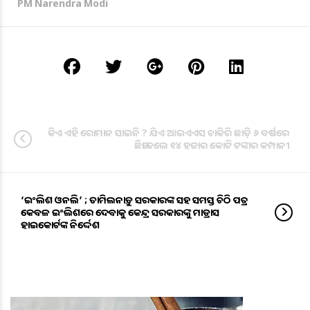
PM Narendra Modi
କିଏ ଏହି ରୋମାନ ସାଇନି ? ଯିଏ ଆଇଏଏସ ଚାକିରି ଛାଡ଼ି ୬ ବର୍ଷରେ
ଛିଡା କଲେ ୧୪ ହଜାର କୋଟି ଟଙ୍କାର କମ୍ପାନୀ
‘ଇଂଲିଶ ଓନଲି’ ; ତାମିଲନାଡ଼ୁ ସରକାରଙ୍କ ସହ ସମସ୍ତ ଚିଠି ପତ୍ର
କେବଳ ଇଂଲିଶରେ ଦେବାକୁ କେନ୍ଦ୍ର ସରକାରଙ୍କୁ ମାଡ୍ରାସ
ହାଇକୋର୍ଟଙ୍କ ନିର୍ଦ୍ଦେଶ