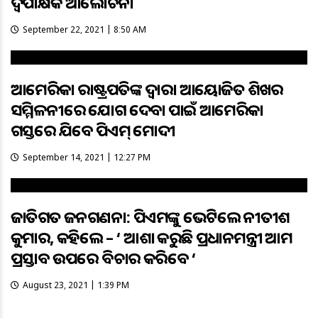
ଦ୍ବିପା‌କ୍ଷିକ ଆଲୋଚନା
September 22, 2021 | 8:50 AM
ଆମେରିକା ରାଷ୍ଟ୍ରପତିଙ୍କ ଦ୍ବାରା ଆୟୋଜିତ ଶିଖର
ସମ୍ମିଳନୀରେ ଯୋଗ ଦେବା ପାଇଁ ଆମେରିକା
ଗସ୍ତରେ ଯିବେ ପିଏମ୍ ମୋଦୀ
September 14, 2021 | 12:27 PM
ଜାତିଗତ ଜନଗଣନା: ପିଏମଙ୍କୁ ଭେଟିଲେ ନୀତୀଶ
କୁମାର, କହିଲେ – ‘ ଆଶା କରୁଛି ପ୍ରଧାନମନ୍ତ୍ରୀ ଆମ
ପ୍ରସ୍ତାବ ଉପରେ ବିଚାର କରିବେ ‘
August 23, 2021 | 1:39 PM