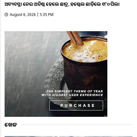
ଅବ୍ୟବସ୍ଥା ନେଇ ଅତିଷ୍ଠ ହେଲେ ଛାତ୍ର, ହଷ୍ଟେଲ ଛାଡ଼ିଲେ ୧୮୦ ପିଲା
August 6, 2026 | 5:35 PM
ଖେଳ