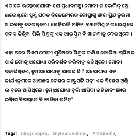
ଏଠାରେ ଉଲ୍ଲେଖଯୋଗ୍ୟ ଯେ ପ୍ରଧାନମନ୍ତ୍ରୀ ମୋଦୀ ଜାଭେଲିନ୍ ଥ୍ରୋ
ଇଭେଣ୍ଟରେ ସ୍ୱର୍ଣ୍ଣ ପଦକ ବିଜେତା ନୀରଜ ଚୋପ୍ରାଙ୍କୁ ତାଙ୍କର ପ୍ରିୟ ଚୁରମା
ଖାଇବାକୁ ଦେଇଥିଲେ । ସେହିଭଳି ମହିଳା ବ୍ୟାଡମିଣ୍ଟନ ଇଭେଣ୍ଟରେ
ପଦକ ଜିତିଥିବା ପିଭି ସିନ୍ଧୁଙ୍କୁ ଏକ ଆଇସ୍କ୍ରିମ୍ ବି ଖାଇବାକୁ ଦେଇଥିଲେ ।
ଏହା ପରେ ପିଏମ ମୋଦୀ ପୁଣିଥରେ ସିନ୍ଧୁଙ୍କ ଦକ୍ଷିଣ କୋରିଆ ପ୍ରଶିକ୍ଷକ
ପାର୍କ ତା-ଗୀତଙ୍କୁ ଅଯୋଧ୍ୟା ପରିଦର୍ଶନ କରିବାକୁ କହିଥିଲେ। ମୋଦୀ
ପଚାରିଥିଲେ, ତୁମେ ଅଯୋଧ୍ୟାକୁ ଯାଇଛ କି ? ଅଯୋଧ୍ୟାର ଏକ
କାର୍ଯ୍ୟକ୍ରମରେ ଆପଣଙ୍କ ଦେଶର ରାଷ୍ଟ୍ରପତିଙ୍କ ପତ୍ନୀ ଏକ ବିଶେଷ ଅତିଥି
ଭାବରେ ଆସିଥିଲେ। ତୁମେ ଅଯୋଧ୍ୟା ବୁଲି ଆସିବା ଉଚିତ ଏବଂ ତାହାର
ଇତିହାସ ବିଷୟରେ ବି ଜାଣିବା ଉଚିତ୍। “
Tags:
niraj chopra
,
Olympic winner
,
P V Sindhu
,