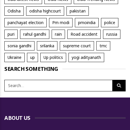
Odisha
odisha highcourt
pakistan
panchayat election
Pm modi
pmoindia
police
puri
rahul gandhi
rain
Road accident
russia
sonia gandhi
srilanka
supreme court
tmc
Ukraine
up
Up politics
yogi adityanath
SEARCH SOMETHING
ABOUT US