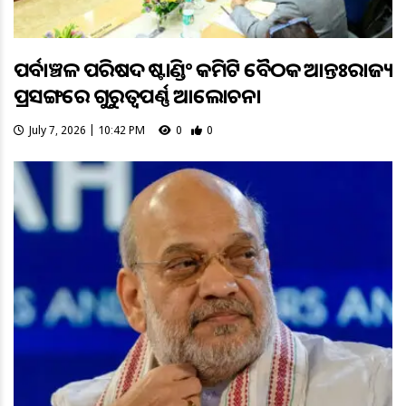
ପୂର୍ବାଞ୍ଚଳ ପରିଷଦ ଷ୍ଟାଣ୍ଡିଂ କମିଟି ବୈଠକ ଆନ୍ତଃରାଜ୍ୟ
ପ୍ରସଙ୍ଗରେ ଗୁରୁତ୍ୱପୂର୍ଣ୍ଣ ଆଲୋଚନା
July 7, 2026 | 10:42 PM
0
0