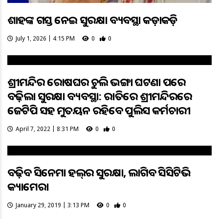
ଶାହଙ୍କ ଗସ୍ତ ନେଇ ସୁରକ୍ଷା ବ୍ୟବସ୍ଥା କଡ଼ାକଡ଼ି
July 1, 2026 | 4:15 PM
0
0
ଶ୍ରୀମନ୍ଦିର ରୋଷଘର ଚୁଲି ଭଙ୍ଗା ଘଟଣା ପରେ
ବଢ଼ିଲା ସୁରକ୍ଷା ବ୍ୟବସ୍ଥା: ରାତିରେ ଶ୍ରୀମନ୍ଦିରରେ
ଜେଟିପି ସହ ମୁତୟନ ରହିବେ ପୁଲିସ କର୍ମଚାରୀ
April 7, 2022 | 8:31 PM
0
0
ବଢ଼ିବ ସିନେମା ହଲ୍‌ର ସୁରକ୍ଷା, ଲାଗିବ ସିସିଟିଭି
କ୍ୟାମେରା
January 29, 2019 | 3:13 PM
0
0