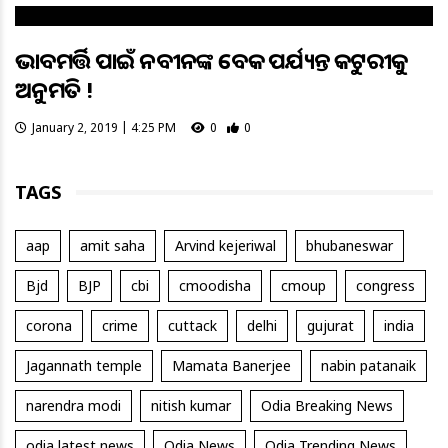
ଭାବମୂର୍ତ୍ତି ପାଇଁ ନବୀନଙ୍କ ବେକ ପର୍ଯ୍ୟନ୍ତ କଟୁରୀକୁ
ଅନୁମତି !
January 2, 2019 | 4:25 PM
0
0
TAGS
aap
amit saha
Arvind kejeriwal
bhubaneswar
Bjd
BJP
cbi
cmoodisha
cmoup
congress
corona
crime
cuttack
delhi
gujurat
india
Jagannath temple
Mamata Banerjee
nabin patanaik
narendra modi
nitish kumar
Odia Breaking News
odia latest news
Odia News
Odia Trending News