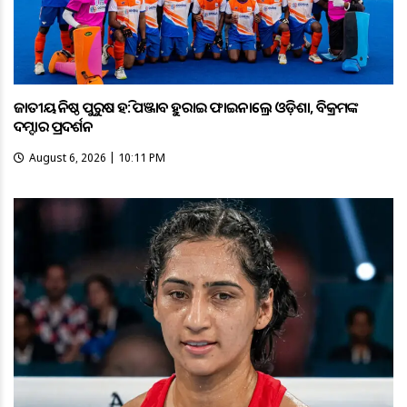
ଜାତୀୟ କନିଷ୍ଠ ପୁରୁଷ ହକି: ପଞ୍ଜାବକୁ ହରାଇ ଫାଇନାଲ୍ରେ ଓଡ଼ିଶା, ବିକ୍ରମଙ୍କ
ଦମ୍ଦାର ପ୍ରଦର୍ଶନ
August 6, 2026 | 10:11 PM