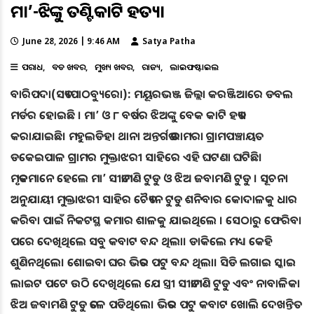
ମା’-ଝିଅଙ୍କୁ ତଣ୍ଟିକାଟି ହତ୍ୟା
June 28, 2026 | 9:46 AM
Satya Patha
ଅପରାଧ
ବଡ ଖବର
ମୁଖ୍ୟ ଖବର
ରାଜ୍ୟ
ଲାଇଫଷ୍ଟାଇଲ
ବାରିପଦା(ସତ୍ୟପାଠବ୍ୟୁରୋ): ମୟୂରଭଞ୍ଜ ଜିଲ୍ଲା କରଞ୍ଜିଆରେ ଡବଲ
ମର୍ଡର ହୋଇଛି । ମା’ ଓ ୮ ବର୍ଷର ଝିଅଙ୍କୁ ବେକ କାଟି ହତ୍ୟା
କରାଯାଇଛି। ମହୁଲଡିହା ଥାନା ଅନ୍ତର୍ଗତ ତରାମରା ଗ୍ରାମପଞ୍ଚାୟତ
ଡକେଇପାଳ ଗ୍ରାମର ମୁକ୍ତାଝରୀ ସାହିରେ ଏହି ଘଟଣା ଘଟିଛି।
ମୃତକମାନେ ହେଲେ ମା’ ସୀତାମଣି ଟୁଡୁ ଓ ଝିଅ ଜବାମଣି ଟୁଡୁ । ସୂଚନା
ଅନୁଯାୟୀ ମୁକ୍ତାଝରୀ ସାହିର ଚୈତ୍ୟନ ଟୁଡୁ ଶନିବାର କୋଦାଳକୁ ଧାର
କରିବା ପାଇଁ ନିକଟସ୍ଥ କମାର ଶାଳକୁ ଯାଇଥିଲେ । ସେଠାରୁ ଫେରିବା
ପରେ ଦେଖିଥିଲେ ସବୁ କବାଟ ବନ୍ଦ ଥିଲା। ଡାକିଲେ ମଧ୍ୟ କେହି
ଶୁଣିନଥିଲେ। ଶୋଇବା ଘର ଭିତର ପଟୁ ବନ୍ଦ ଥିଲା। ସିଡି ଲଗାଇ ସ୍କାଇ
ଲାଇଟ ପଟେ ଉଠି ଦେଖିଥିଲେ ଯେ ସ୍ତ୍ରୀ ସୀତାମଣି ଟୁଡୁ ଏବଂ ନାବାଳିକା
ଝିଅ ଜବାମଣି ଟୁଡୁ ତଳେ ପଡିଥିଲେ। ଭିତର ପଟୁ କବାଟ ଖୋଲି ଦେଖନ୍ତିତ