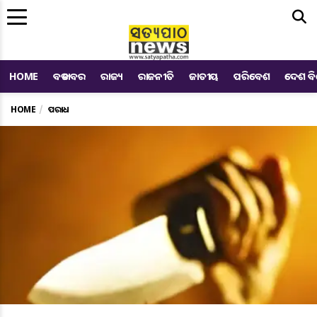
Me
HOME
ବଡ ଖବର
ରାଜ୍ୟ
ରାଜନୀତି
ଜାତୀୟ
ପରିବେଶ
ଦେଶ ବ
HOME
ଅପରାଧ