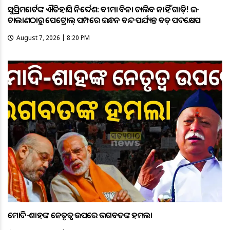
ସୁପ୍ରିମକୋର୍ଟଙ୍କ ଐତିହାସିକ ନିର୍ଦ୍ଦେଶ: ବୀମା ବିନା ଚାଲିବ ନାହିଁ ଗାଡ଼ି! ଇ-
ଚାଲାଣଠାରୁ ପେଟ୍ରୋଲ୍ ପମ୍ପରେ ଇନ୍ଧନ ବନ୍ଦ ପର୍ଯ୍ୟନ୍ତ ବଡ଼ ପଦକ୍ଷେପ
August 7, 2026 | 8:20 PM
ମୋଦି-ଶାହଙ୍କ ନେତୃତ୍ୱ ଉପରେ ଭଗବତଙ୍କ ହମଲା