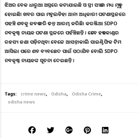
ଝିଅର ବେକ ଧାରୁଆ ଅସ୍ତ୍ରରେ କଟାଯାଇଛି ଓ ସ୍ତ୍ରୀ ସୀତାର ମଧ୍ୟ ମୃତ୍ୟୁ
ହୋଇଛି। ଖବର ପାଇ ମହୁଲଡିହା ଥାନା ଅଧିକାରୀ ଘଟଣାସ୍ଥଳରେ
ପହଞ୍ଚି ଶବକୁ ଜବତ କରି ତଦନ୍ତ ଆରମ୍ଭ କରିଛି। କରଞ୍ଜିଆ SDPO
ନବକୃଷ୍ଣ ନାୟକ ଘଟଣା ସ୍ଥଳରେ ପହଁଞ୍ଚିଛନ୍ତି । ତେବେ ହତ୍ୟାକାଣ୍ଡର
ରହସ୍ୟ ଜଣା ପଡ଼ିନଥିବା ବେଳେ ଆସନ୍ତାକାଲି ସାଇଣ୍ଟିଫିକ ଟିମ
ଆସିଲା ପରେ ଶବ ବ୍ୟବଛେଦ ପାଇଁ ପଠାଯିବ ବୋଲି SDPO
ନବକୃଷ୍ଣ ନାୟକଙ୍କ ସୂଚନା ଦେଇଛନ୍ତି ।
Tags:
crime news
,
Odisha
,
Odisha Crime
,
odisha news