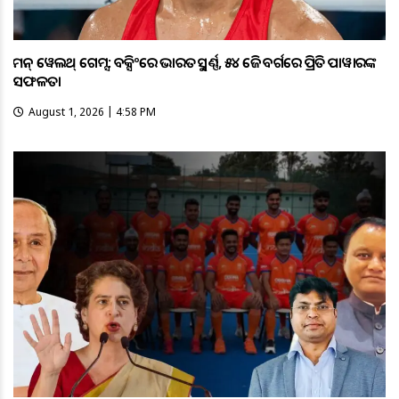
କମନ୍ ୱେଲଥ୍ ଗେମ୍ସ: ବକ୍ସିଂରେ ଭାରତକୁ ସ୍ବର୍ଣ୍ଣ, ୫୪ କେଜି ବର୍ଗରେ ପ୍ରିତି ପାୱାରଙ୍କ
ସଫଳତା
August 1, 2026 | 4:58 PM