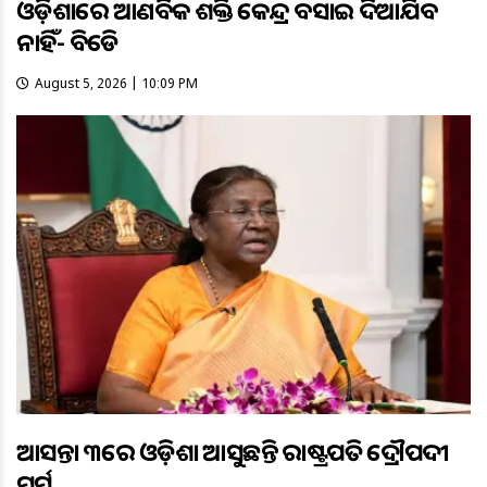
ଓଡ଼ିଶାରେ ଆଣବିକ ଶକ୍ତି କେନ୍ଦ୍ର ବସାଇ ଦିଆଯିବ
ନାହିଁ- ବିଜେଡି
August 5, 2026 | 10:09 PM
ଆସନ୍ତା ୩ରେ ଓଡ଼ିଶା ଆସୁଛନ୍ତି ରାଷ୍ଟ୍ରପତି ଦ୍ରୌପଦୀ
ମୁର୍ମୁ