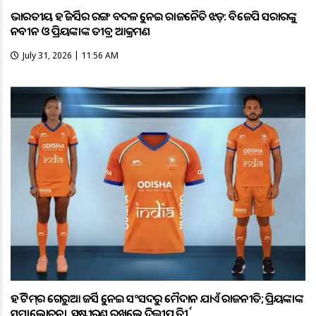
ଭାରତୀୟ ହକି ଜର୍ସିର ରଙ୍ଗ ବଦଳକୁ ନେଇ ରାଜନୈତିକ ଝଡ଼: ବିଜେପି ସରକାରଙ୍କୁ
ନବୀନ ଓ ପ୍ରିୟଙ୍କାଙ୍କ ତୀବ୍ର ଆକ୍ରମଣ
July 31, 2026 | 11:56 AM
ହକି ଟିମ୍‌ର ଗେରୁଆ ଜର୍ସିକୁ ନେଇ ସଂସଦରୁ ମୈଦାନ ଯାଏଁ ରାଜନୀତି; ପ୍ରିୟଙ୍କାଙ୍କ
ସମାଲୋଚନା, ସ୍ପଷ୍ଟୀକରଣ ରଖିଲେ ଦିଲ୍ଲୀପ ତିର୍କୀ