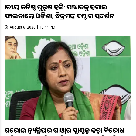
ଜାତୀୟ କନିଷ୍ଠ ପୁରୁଷ ହକି: ପଞ୍ଜାବକୁ ହରାଇ
ଫାଇନାଲ୍ରେ ଓଡ଼ିଶା, ବିକ୍ରମଙ୍କ ଦମ୍ଦାର ପ୍ରଦର୍ଶନ
August 6, 2026 | 10:11 PM
ଘରୋଇ ନ୍ୟୁକ୍ଲିୟର ପାଓ୍ବାର ପ୍ଲାଣ୍ଟକୁ କଡ଼ା ବିରୋଧ