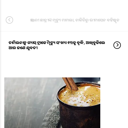
ଡାକ୍ତରୀ ଛାତ୍ରୀଙ୍କ ମୃତ୍ୟୁ ମାମଲା, ଚାକିରିରୁ ଭୀମସେନ ବହିଷ୍କୃତ
ତାମିଲନାଡ଼ୁ ଗ୍ୟାସ୍ ଟ୍ରାଜେଡି ମୃତ୍ୟୁ ସଂଖ୍ୟା ୧୩କୁ ବୃଦ୍ଧି, ଆଖିବୁଜିଲେ
ଆଉ ଜଣେ ଯୁବତୀ