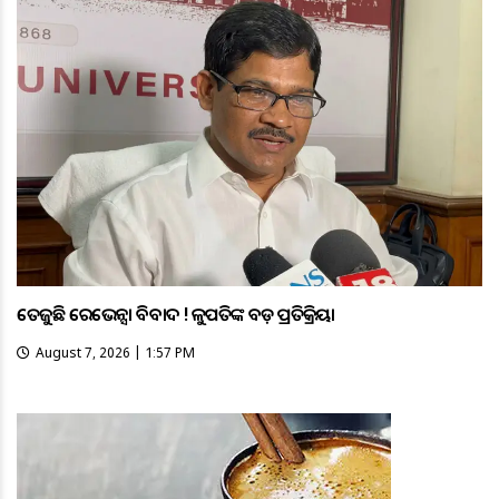
ତେଜୁଛି ରେଭେନ୍ସା ବିବାଦ ! କୁଳପତିଙ୍କ ବଡ଼ ପ୍ରତିକ୍ରିୟା
August 7, 2026 | 1:57 PM