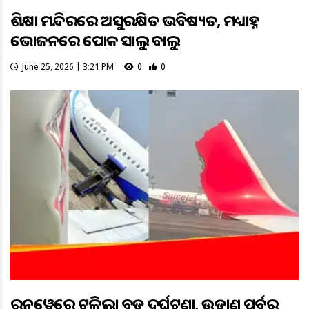
ଶିକ୍ଷା ମନ୍ଦିରରେ ଅସୁରକ୍ଷିତ ଭବିଷ୍ୟତ, ମଧ୍ୟାହ୍ନ
ଭୋଜନରେ ପୋକ ସାଲୁ ବାଲୁ
June 25, 2026 | 3:21 PM
0
0
ରନୱେରେ ଟଳିଲା ବଡ଼ ଦୁର୍ଘଟଣା, ଉଡ଼ାଣ ପୂର୍ବରୁ