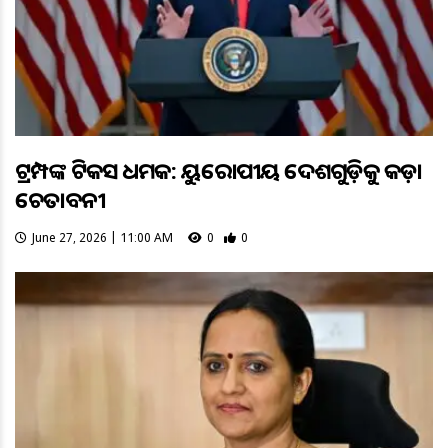
ଟ୍ରମ୍ପଙ୍କ ଟିକସ ଧମକ: ୟୁରୋପୀୟ ଦେଶଗୁଡ଼ିକୁ କଡ଼ା
ଚେତାବନୀ
June 27, 2026 | 11:00 AM
0
0