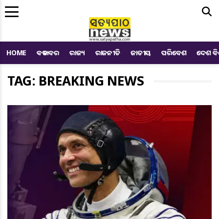
Me
HOME
ବଡ ଖବର
ରାଜ୍ୟ
ରାଜନୀତି
ଜାତୀୟ
ପରିବେଶ
ଦେଶ ବ
TAG: BREAKING NEWS