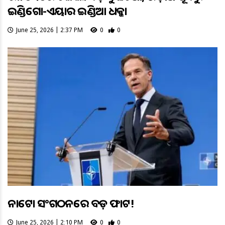
ଇଣ୍ଡିଗୋ-ଏୟାର ଇଣ୍ଡିଆ ଧକ୍କା
June 25, 2026 | 2:37 PM
0
0
ନାଟୋ ସଂଗଠନରେ ବଡ଼ ଫାଟ!
June 25, 2026 | 2:10 PM
0
0