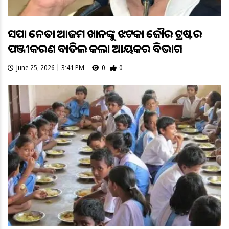
ସପା ନେତା ଆଜମ ଖାନଙ୍କୁ ଝଟକା ଜୌହର ଟ୍ରଷ୍ଟର
ପଞ୍ଜୀକରଣ ବାତିଲ କଲା ଆୟକର ବିଭାଗ
June 25, 2026 | 3:41 PM
0
0