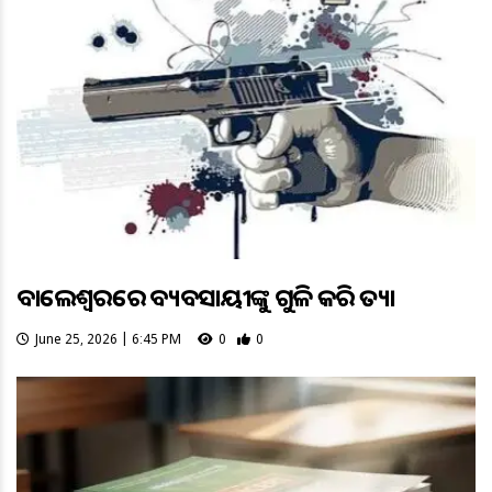
ବାଲେଶ୍ବରରେ ବ୍ୟବସାୟୀଙ୍କୁ ଗୁଳି କରି ହତ୍ୟା
June 25, 2026 | 6:45 PM
0
0