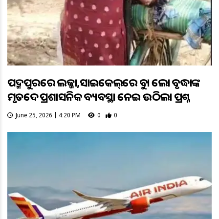
ପଦ୍ମପୁରରେ ଲଜ୍ଜା,ସାଇକେଲ୍‌ରେ ବୁହା ହେଲା ବୃଦ୍ଧାଙ୍କ
ମୃତଦେହ ପ୍ରଶାସନିକ ବ୍ୟବସ୍ଥା ନେଇ ଉଠିଲା ପ୍ରଶ୍ନ
June 25, 2026 | 4:20 PM
0
0