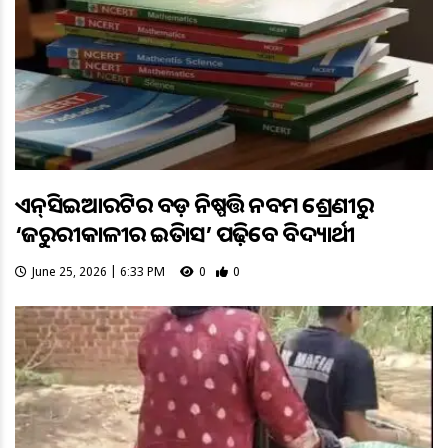
ଏନ୍‌ସିଇଆରଟିର ବଡ଼ ନିଷ୍ପତ୍ତି ନବମ ଶ୍ରେଣୀରୁ
‘ଜରୁରୀକାଳୀର ଇତିହାସ’ ପଢ଼ିବେ ବିଦ୍ୟାର୍ଥୀ
June 25, 2026 | 6:33 PM
0
0