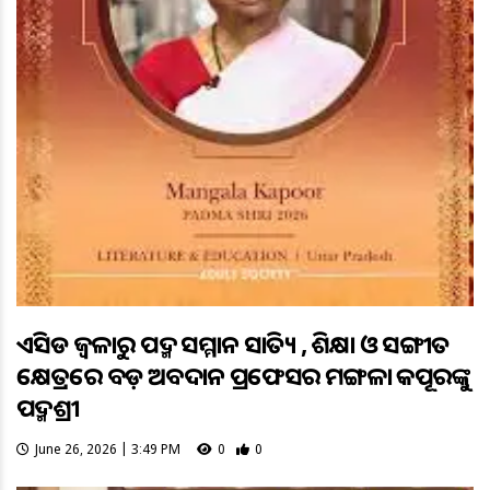
ଏସିଡ ଜ୍ବଳାରୁ ପଦ୍ମ ସମ୍ମାନ ସାହିତ୍ୟ , ଶିକ୍ଷା ଓ ସଙ୍ଗୀତ
କ୍ଷେତ୍ରରେ ବଡ଼ ଅବଦାନ ପ୍ରଫେସର ମଙ୍ଗଳା କପୂରଙ୍କୁ
ପଦ୍ମଶ୍ରୀ
June 26, 2026 | 3:49 PM
0
0