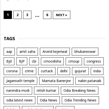
…
1
2
3
6
NEXT »
TAGS
aap
amit saha
Arvind kejeriwal
bhubaneswar
Bjd
BJP
cbi
cmoodisha
cmoup
congress
corona
crime
cuttack
delhi
gujurat
india
Jagannath temple
Mamata Banerjee
nabin patanaik
narendra modi
nitish kumar
Odia Breaking News
odia latest news
Odia News
Odia Trending News