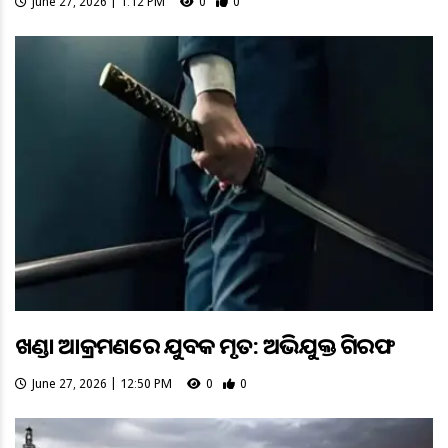
June 27, 2026 | 1:12 PM
0
0
ଖଣ୍ଡା ଆକ୍ରମଣରେ ଯୁବକ ମୃତ: ଅଭିଯୁକ୍ତ ଗିରଫ
June 27, 2026 | 12:50 PM
0
0