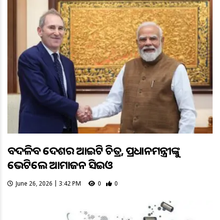
ବଦଳିବ ଦେଶର ଆଇଟି ଚିତ୍ର, ପ୍ରଧାନମନ୍ତ୍ରୀଙ୍କୁ
ଭେଟିଲେ ଆମାଜନ ସିଇଓ
June 26, 2026 | 3:42 PM
0
0