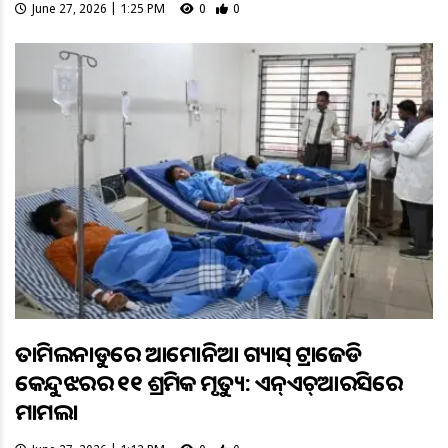
June 27, 2026 | 1:25 PM
0
0
ତାମିଲନାଡୁରେ ଆମୋନିଆ ଗ୍ୟାସ୍ ଟ୍ରାଜେଡି
କେନ୍ଦୁଝରର ୧୧ ଶ୍ରମିକ ମୃତ୍ୟୁ: ଏନ୍ଏଚ୍ଆରସିରେ
ମାମଲା