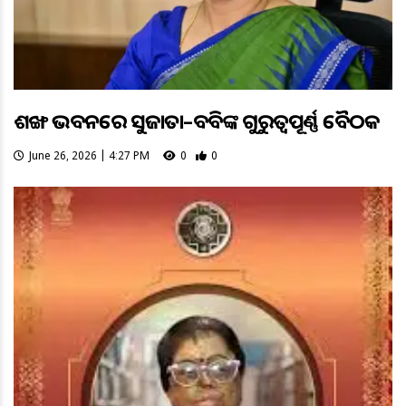
ଶଙ୍ଖ ଭବନରେ ସୁଜାତା–ବବିଙ୍କ ଗୁରୁତ୍ବପୂର୍ଣ୍ଣ ବୈଠକ
June 26, 2026 | 4:27 PM
0
0