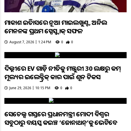
ମହାକାଶ ଇତିହାସରେ ନୂଆ ମାଇଲଖୁଣ୍ଟ, ଅନିଲ
ମେନନଙ୍କ ପ୍ରଥମ ସ୍ପେସ୍ୱ୍ୱାକ୍ ସଫଳ
August 7, 2026 | 1:24 PM
0
0
ଦିଲ୍ଲୀରେ EV ଗାଡ଼ି ନୀତିକୁ ମଞ୍ଜୁରୀ 30 ଲକ୍ଷରୁ କମ୍
ମୂଲ୍ୟର ଇଲେକ୍ଟ୍ରିକ୍ କାର ପାଇଁ ଶୂନ ଟିକସ
June 29, 2026 | 10:15 PM
0
0
ସେଚେଲ୍ସ ଗସ୍ତରେ ପ୍ରଧାନମନ୍ତ୍ରୀ ମୋଦୀ ବିଶ୍ୱର
ସବୁଠାରୁ ବୟସ୍କ କଇଞ୍ଚ ‘ଜୋନାଥନ୍’କୁ ଭେଟିବେ