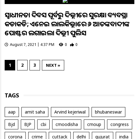
ସ୍ୱାଧୀନତା ଦିବସ ପୂର୍ବରୁ ଦିଲ୍ଲୀରେ ସୁରକ୍ଷା ବ୍ୟବସ୍ଥା
କଡାକଡି; ଏନେଇ ଲାଲକିଲ୍ଲାରେ ୬ ଆତଙ୍କବାଦୀଙ୍କ
ପୋଷ୍ଟର ଲଗାଇଲା ଦିଲ୍ଲୀ ପୁଲିସ
August 7, 2021 | 4:37 PM
0
0
1
2
3
NEXT »
TAGS
aap
amit saha
Arvind kejeriwal
bhubaneswar
Bjd
BJP
cbi
cmoodisha
cmoup
congress
corona
crime
cuttack
delhi
gujurat
india