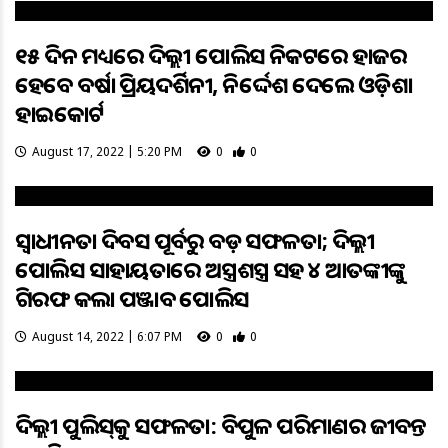
୧୫ ଦିନ ମଧ୍ୟରେ ଦିଲ୍ଲୀ ପୋଲିସ ନିକଟରେ ହାଜର
ହେବେ ବର୍ଷା ପ୍ରିୟଦର୍ଶିନୀ, ନିର୍ଦ୍ଦେଶ ଦେଲେ ଓଡ଼ିଶା
ହାଇକୋର୍ଟ
August 17, 2022 | 5:20 PM
0
0
ସ୍ୱାଧୀନତା ଦିବସ ପୂର୍ବରୁ ବଡ଼ ସଫଳତା; ଦିଲ୍ଲୀ
ପୋଲିସ ସାହାୟତାରେ ଅସ୍ତ୍ରଶସ୍ତ୍ର ସହ ୪ ଆତଙ୍କୀଙ୍କୁ
ଗିରଫ କଲା ପଞ୍ଜାବ ପୋଲିସ
August 14, 2022 | 6:07 PM
0
0
ଦିଲ୍ଲୀ ପୁଲିସ୍‌କୁ ସଫଳତା: ବିପୁଳ ପରିମାଣର ଜୀବନ୍ତ