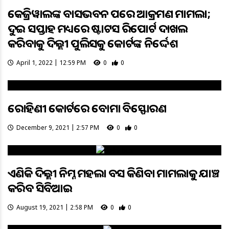
କେଜ୍ରିୱାଲଙ୍କ ବାସଭବନ ଉପରେ ଆକ୍ରମଣ ମାମଲା;
ଦୁଇ ସପ୍ତାହ ମଧ୍ୟରେ ଷ୍ଟାଟସ ରିପୋର୍ଟ ଦାଖଲ
କରିବାକୁ ଦିଲ୍ଲୀ ପୁଲିସକୁ କୋର୍ଟଙ୍କ ନିର୍ଦ୍ଦେଶ
April 1, 2022 | 12:59 PM
0
0
ରୋହିଣୀ କୋର୍ଟରେ ବୋମା ବିସ୍ଫୋରଣ
December 9, 2021 | 2:57 PM
0
0
ଏଣିକି ଦିଲ୍ଲୀ ନିମ୍ନ ମହଲା ବସ କିଣିବା ମାମଲାକୁ ଯାଞ୍ଚ
କରିବ ସିବିଆଇ
August 19, 2021 | 2:58 PM
0
0