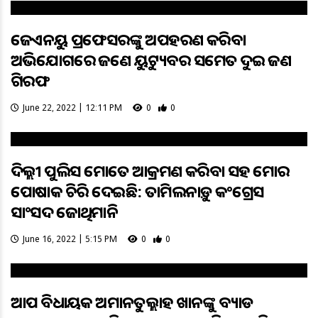
ଜେଏନୟୁ ପ୍ରଫେସରଙ୍କୁ ଅପହରଣ କରିବା
ଅଭିଯୋଗରେ ଜଣେ ୟୁଟ୍ୟୁବର ସମେତ ଦୁଇ ଜଣ
ଗିରଫ
June 22, 2022 | 12:11 PM
0
0
ଦିଲ୍ଲୀ ପୁଲିସ ମୋତେ ଆକ୍ରମଣ କରିବା ସହ ମୋର
ପୋଷାକ ଚିରି ଦେଇଛି: ତାମିଲନାଡ଼ୁ କଂଗ୍ରେସ
ସାଂସଦ ଜୋଥିମାନି
June 16, 2022 | 5:15 PM
0
0
ଆପ ବିଧାୟକ ଅମାନତୁଲ୍ଲାହ ଖାନଙ୍କୁ ବ୍ୟାଡ