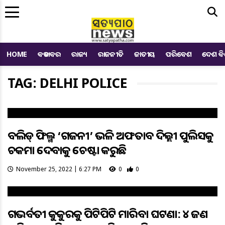
Me
HOME
ବଡ ଖବର
ରାଜ୍ୟ
ରାଜନୀତି
ଜାତୀୟ
ପରିବେଶ
ଦେଶ ବ
TAG: DELHI POLICE
ବଲିଉଡ୍ ଫିଲ୍ମ ‘ଗଜନୀ’ ଭଳି ଅଫତାବ ଦିଲ୍ଲୀ ପୁଲିସକୁ
ଚକମା ଦେବାକୁ ଚେଷ୍ଟା କରୁଛି
November 25, 2022 | 6:27 PM
0
0
ଗଭର୍ବତୀ କୁକୁରକୁ ପିଟିପିଟି ମାରିବା ଘଟଣା: ୪ ଜଣ