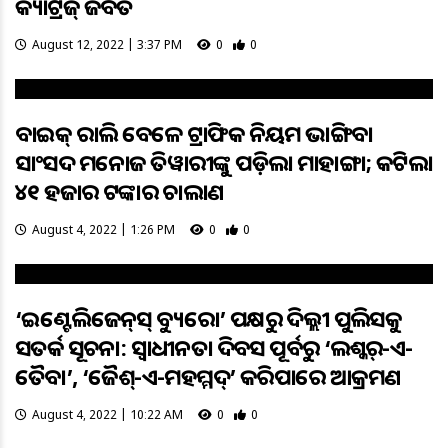
କ୍ୟାଟ୍ରିଜ୍‌ ଜବତ
August 12, 2022 | 3:37 PM
0
0
ବାଇକ୍ ରାଲି ବେଳେ ଟ୍ରାଫିକ ନିୟମ ଭାଙ୍ଗିବା
ସାଂସଦ ମନୋଜ ତିୱାରୀଙ୍କୁ ପଡ଼ିଲା ମାହାଙ୍ଗା; କଟିଲା
୪୧ ହଜାର ଟଙ୍କାର ଚାଲାଣ
August 4, 2022 | 1:26 PM
0
0
‘ଇଣ୍ଟେଲିଜେନ୍‌ସ୍‌ ବ୍ୟୁରୋ’ ପକ୍ଷରୁ ଦିଲ୍ଲୀ ପୁଲିସକୁ
ସତର୍କ ସୂଚନା: ସ୍ବାଧୀନତା ଦିବସ ପୂର୍ବରୁ ‘ଲଶ୍କର୍‌-ଏ-
ତୈବା’, ‘ଜୈଶ୍‌-ଏ-ମହମ୍ମଦ୍‌’ କରିପାରେ ଆକ୍ରମଣ
August 4, 2022 | 10:22 AM
0
0