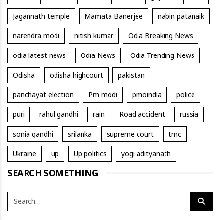
Jagannath temple
Mamata Banerjee
nabin patanaik
narendra modi
nitish kumar
Odia Breaking News
odia latest news
Odia News
Odia Trending News
Odisha
odisha highcourt
pakistan
panchayat election
Pm modi
pmoindia
police
puri
rahul gandhi
rain
Road accident
russia
sonia gandhi
srilanka
supreme court
tmc
Ukraine
up
Up politics
yogi adityanath
SEARCH SOMETHING