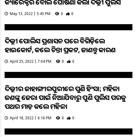
କ୍ୟାରେକ୍ଟର ବୋଲି ଘୋଷଣା କଲା ଦିଲ୍ଲୀ ପୁଲିସ
May 13, 2022 | 5:45 PM
0
0
ଦିଲ୍ଲୀ ପୋଲିସ ପ୍ରଶାସନ ଉପରେ ବିଗିଡ଼ିଲେ
ହାଇକୋର୍ଟ, କଲେ ଚିନ୍ତା ପ୍ରକଟ, ଜାଣନ୍ତୁ କାରଣ
April 25, 2022 | 7:04 PM
0
0
ଦିଲ୍ଲୀର ଜାହାଙ୍ଗୀରପୁରୀରେ ପୁଣି ହିଂସା; ମହିଳା
ଜଣଙ୍କୁ ଜେରା ପାଇଁ ନିଆଯିବାରୁ ପୁଣି ପୁଲିସ ଉପରକୁ
ପଥର ମାଡ଼ କଲେ ମହିଳା
April 18, 2022 | 6:16 PM
0
0