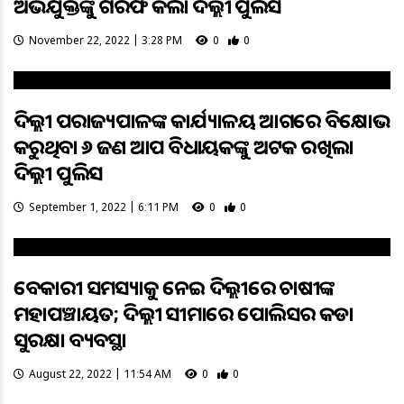
ଅଭିଯୁକ୍ତଙ୍କୁ ଗିରଫ କଲା ଦିଲ୍ଲୀ ପୁଲିସ
November 22, 2022 | 3:28 PM
0
0
ଦିଲ୍ଲୀ ଉପରାଜ୍ୟପାଳଙ୍କ କାର୍ଯ୍ୟାଳୟ ଆଗରେ ବିକ୍ଷୋଭ
କରୁଥିବା ୬ ଜଣ ଆପ ବିଧାୟକଙ୍କୁ ଅଟକ ରଖିଲା
ଦିଲ୍ଲୀ ପୁଲିସ
September 1, 2022 | 6:11 PM
0
0
ବେକାରୀ ସମସ୍ୟାକୁ ନେଇ ଦିଲ୍ଲୀରେ ଚାଷୀଙ୍କ
ମହାପଞ୍ଚାୟତ; ଦିଲ୍ଲୀ ସୀମାରେ ପୋଲିସର କଡା
ସୁରକ୍ଷା ବ୍ୟବସ୍ଥା
August 22, 2022 | 11:54 AM
0
0